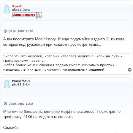
Xpert
phpBB Guru
С
08.04.2007 11:08
о
о
А вы посомтрите Mod History. И еще подумайте о где-то 11 кб кода,
б
которые подгружаются при каждом просмотре темы...
щ
е
н
и
Эксперт - это человек, который избегает мелких ошибок на пути к
е
грандиозному провалу.
Любая более-менее сложная задача имеет несколько простых,
изящных, лёгких для понимания неправильных решений
Prometheus
phpBB 1.4.4
С
08.04.2007 11:34
о
о
Мне лично больше исполнение мода понравилось. Посмотрю по
б
траффику. 11Кб на мод это многовато.
щ
е
н
Спасибо.
и
е