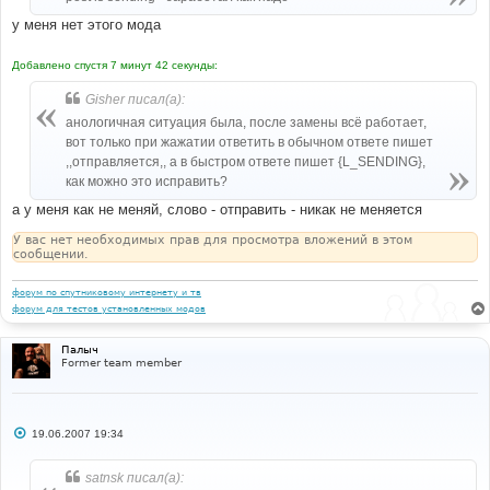
# 
у меня нет этого мода
// [begin] Post Is Sending	
'L_SENDING'
=>
$lang
[
'Sending'
],
// [end] Post Is Sending
Добавлено спустя 7 минут 42 секунды:
#
Gisher писал(а):
#-----[ OPEN ]---------------------------------------
анологичная ситуация была, после замены всё работает,
---
вот только при жажатии ответить в обычном ответе пишет
#
templates
/
subSilver
/
viewtopic_quickreply
.
tpl
,,отправляется,, а в быстром ответе пишет {L_SENDING},
как можно это исправить?
# 
а у меня как не меняй, слово - отправить - никак не меняется
#-----[ FIND ]---------------------------------------
--- 
У вас нет необходимых прав для просмотра вложений в этом
# 
сообщении.
		bbstyle
(-
1
);
//formObj.preview.disabled = true; 
//formObj.submit.disabled = true; 
форум по спутниковому интернету и тв
форум для тестов установленных модов
# 
#-----[ AFTER, ADD ]---------------------------------
Палыч
--------- 
Former team member
# 
<!--
[
begin
]
Post
Is
Sending
-->
	        setTimeout
(
"document.post.post.disabled = 
true; document.post.post.value='{L_SENDING}'"
,
0
);
С
19.06.2007 19:34
<!--
[
end
]
Post
Is
Sending
-->
о
о
# 
б
satnsk писал(а):
щ
#-----[ SAVE/CLOSE ALL FILES ]-----------------------