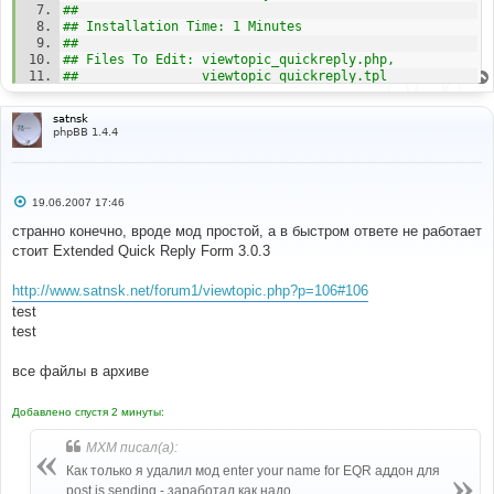
##
## Installation Time: 1 Minutes 
##
## Files To Edit: viewtopic_quickreply.php,
##                viewtopic_quickreply.tpl
## 
## Included Files: N/A 
satnsk
##
phpBB 1.4.4
#####################################################
######### 
## Before Adding This MOD To Your Forum, You Should 
Back Up All Files Related To This MOD 
С
19.06.2007 17:46
#####################################################
о
######### 
о
странно конечно, вроде мод простой, а в быстром ответе не работает
б
стоит Extended Quick Reply Form 3.0.3
щ
#
е
#-----[ OPEN ]---------------------------------------
н
http://www.satnsk.net/forum1/viewtopic.php?p=106#106
---
и
#
е
test
includes
/
viewtopic_quickreply
.
php
test
# 
все файлы в архиве
#-----[ FIND ]---------------------------------------
--- 
# 
Добавлено спустя 2 минуты:
'L_SUBMIT'
=>
$lang
[
'Submit'
],
MXM писал(а):
# 
Как только я удалил мод enter your name for EQR аддон для
#-----[ AFTER, ADD ]---------------------------------
--------- 
post is sending - заработал как надо