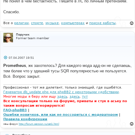
Не понял в чем бестактность. Пишите в ЛС по личным претензиям.
Спасибо.
Все о
религии
,
спорте
,
музыке
,
компьютерах
и
поиске работы
.
Поручик
Former team member
С
07.04.2007 19:51
о
о
Prometheus
, жк захотелось? Для каждого мода адд-он не сделаешь,
б
тем более что у здешней тусы SQR популярностью не пользуется.
щ
е
Всё. Вопрос закрыт.
н
и
е
Профессионал - тот же дилетант, только знающий, где ошибётся.
Генератор db_update.php для phpBB2 с некоторыми удобствами
.
Многие моды я беру или ищу
здесь
,
здесь
,
тут
Все консультации только на форуме, приваты и стук в аську по
таким вопросам игнорируются!
FAQ-phpBB3
|
Ошибки новичков, или как не поссориться с модератором
|
Правила конференции
наш форум
http://forum.aeroion.ru/cat1.html