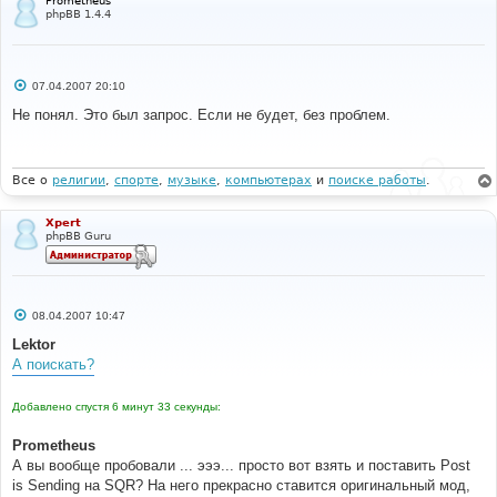
Prometheus
phpBB 1.4.4
С
07.04.2007 20:10
о
о
Не понял. Это был запрос. Если не будет, без проблем.
б
щ
е
н
и
Все о
религии
,
спорте
,
музыке
,
компьютерах
и
поиске работы
.
е
Xpert
phpBB Guru
С
08.04.2007 10:47
о
о
Lektor
б
А поискать?
щ
е
н
Добавлено спустя 6 минут 33 секунды:
и
е
Prometheus
А вы вообще пробовали ... эээ... просто вот взять и поставить Post
is Sending на SQR? На него прекрасно ставится оригинальный мод,