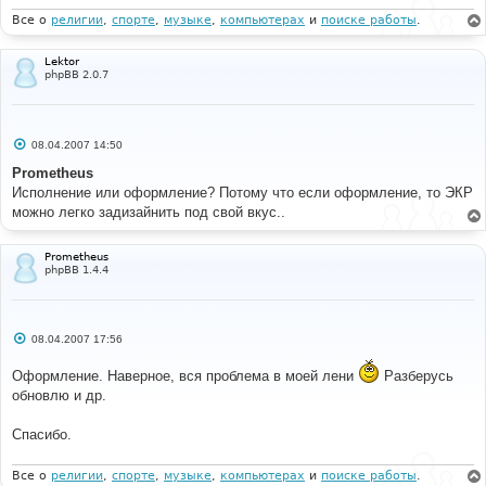
Все о
религии
,
спорте
,
музыке
,
компьютерах
и
поиске работы
.
Lektor
phpBB 2.0.7
С
08.04.2007 14:50
о
о
Prometheus
б
Исполнение или оформление? Потому что если оформление, то ЭКР
щ
е
можно легко задизайнить под свой вкус..
н
и
е
Prometheus
phpBB 1.4.4
С
08.04.2007 17:56
о
о
Оформление. Наверное, вся проблема в моей лени
Разберусь
б
щ
обновлю и др.
е
н
и
Спасибо.
е
Все о
религии
,
спорте
,
музыке
,
компьютерах
и
поиске работы
.