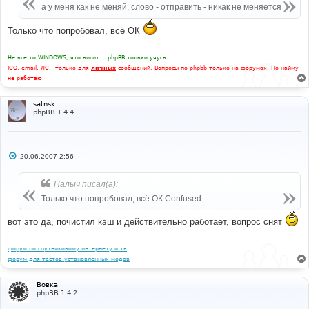
е
а у меня как не меняй, слово - отправить - никак не меняется
------------------- 
н
# 
и
# EoM
е
Только что попробовал, всё ОК
Не все то WINDOWS, что висит... phpBB только учусь.
ICQ, email, ЛС - только для
личных
сообщений. Вопросы по phpbb только на форумах. По найму
не работаю.
satnsk
phpBB 1.4.4
С
20.06.2007 2:56
о
о
б
Палыч писал(а):
щ
е
Только что попробовал, всё ОК Confused
н
и
вот это да, почистил кэш и действительно работает, вопрос снят
е
форум по спутниковому интернету и тв
форум для тестов установленных модов
Вовка
phpBB 1.4.2