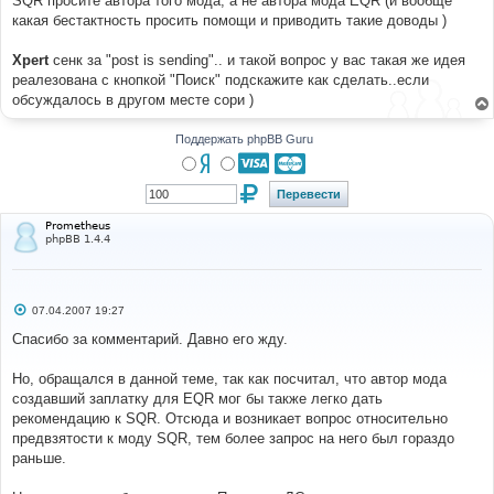
SQR просите автора того мода, а не автора мода EQR (и вообще
н
какая бестактность просить помощи и приводить такие доводы )
и
е
Xpert
сенк за "post is sending".. и такой вопрос у вас такая же идея
реалезована с кнопкой "Поиск" подскажите как сделать..если
обсуждалось в другом месте сори )
Поддержать phpBB Guru
Prometheus
phpBB 1.4.4
С
07.04.2007 19:27
о
о
Спасибо за комментарий. Давно его жду.
б
щ
е
Но, обращался в данной теме, так как посчитал, что автор мода
н
создавший заплатку для EQR мог бы также легко дать
и
е
рекомендацию к SQR. Отсюда и возникает вопрос относительно
предвзятости к моду SQR, тем более запрос на него был гораздо
раньше.