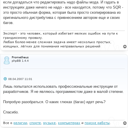
если догадаться что редактировать надо файлы мода. И гадать в
инструкциях даже ничего не надо - все находится, потому что SQR -
это просто обычная форма, которая была просто скопирирована из
оригинального дистрибутива с привнесением автором еще и своих
багов.
Эксперт - это человек, который избегает мелких ошибок на пути к
грандиозному провалу.
Любая более-менее сложная задача имеет несколько простых,
изящных, лёгких для понимания неправильных решений
Prometheus
phpBB 1.4.4
С
08.04.2007 11:01
о
о
Лишь попытался использовать профессиональные инструкции от
б
разработчиков. Я не являюсь программистом даже в малой степени.
щ
е
н
Попробую разобраться. О каких глюках (багах) идет речь?
и
е
Спасибо.
Все о
религии
,
спорте
,
музыке
,
компьютерах
и
поиске работы
.