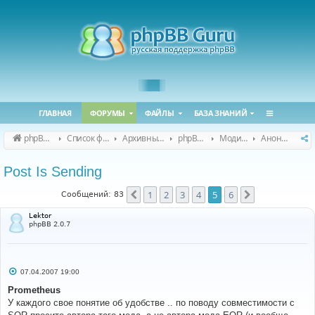
ГЛАВНАЯ
ФОРУМЫ
ФАЙЛЫ
БАЗА ЗНАНИЙ
phpBB Guru
Список форумов
Архивные форумы
phpBB 2.0.x (архив)
Модификация phpBB 2.0.x
Анонсы и поддержка модов для phpBB 2.0.x
Post Is Sending
1
2
3
4
5
6
Пред.
След.
Сообщений: 83
Lektor
phpBB 2.0.7
С
07.04.2007 19:00
о
о
Prometheus
б
У каждого свое понятие об удобстве .. по поводу совместимости c
щ
е