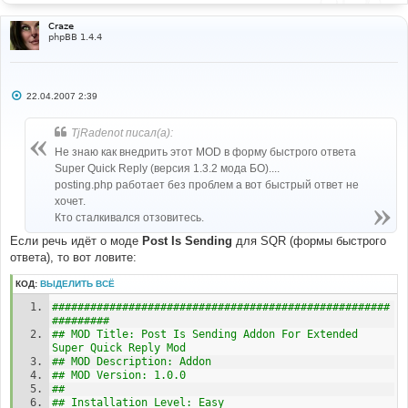
Craze
phpBB 1.4.4
С
22.04.2007 2:39
о
о
б
TjRadenot писал(а):
щ
е
Не знаю как внедрить этот MOD в форму быстрого ответа
н
Super Quick Reply (версия 1.3.2 мода БО)....
и
е
posting.php работает без проблем а вот быстрый ответ не
хочет.
Кто сталкивался отзовитесь.
Если речь идёт о моде
Post Is Sending
для SQR (формы быстрого
ответа), то вот ловите:
КОД:
ВЫДЕЛИТЬ ВСЁ
#####################################################
######### 
## MOD Title: Post Is Sending Addon For Extended 
Super Quick Reply Mod
## MOD Description: Addon
## MOD Version: 1.0.0 
## 
## Installation Level: Easy 