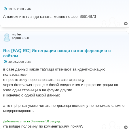
С
13.05.2008 9:46
о
о
А намекните плз где капать. можно по асе. 86614873
б
щ
е
н
и
mc.lex
е
phpBB 1.0.0
Re: [FAQ RC] Интеграция входа на конференцию с
сайтом
С
30.05.2008 2:34
о
о
в базе данных какие таблици отвечают за идентификацию
б
пользователя
щ
е
я просто хочу перенаправить на свю страницу
н
через dremvawer проще с базой соеденится и при регистрации на
и
е
узле одни страници а на фоуме другие
и конечно с одной базой данных
а то я php так умею читать не доконца половину не понимаю сложно
модернезировать
Добавлено спустя 3 минуты 38 секунд:
/*а вобще половину по комментариям понял*/