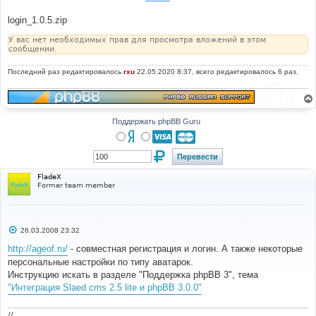
login_1.0.5.zip
У вас нет необходимых прав для просмотра вложений в этом
сообщении.
Последний раз редактировалось
rxu
22.05.2020 8:37, всего редактировалось 6 раз.
Поддержать phpBB Guru
FladeX
Former team member
С
26.03.2008 23:32
о
о
http://ageof.ru/
- совместная регистрация и логин. А также некоторые
б
персональные настройки по типу аватарок.
щ
е
Инструкцию искать в разделе "Поддержка phpBB 3", тема
н
"Интеграция Slaed cms 2.5 lite и phpBB 3.0.0"
и
е
//