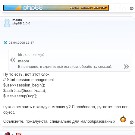
maora
phpBB 1.0.0
С
03.04.2008 17:47
о
о
б
rxu писал(а):
щ
е
maora
н
В принципе, в скрипте всё есть (см. обработку сессии).
и
е
Ну то есть, вот этот блок
// Start session management
$user->session_begin();
$auth->acl($user->data);
$user->setup('ucp');
нужно вставить в каждую страницу? Я пробовала, ругается про non-
object.
Объясните, пожалуйста, специально для малообразованных.
rxu