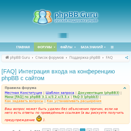
ГЛАВНАЯ
ФОРУМЫ
ФАЙЛЫ
БАЗА ЗНАНИЙ
phpBB Guru
Список форумов
Поддержка phpBB
FAQ
[FAQ] Интеграция входа на конференцию
phpBB с сайтом
Правила форума
Местная Конституция
|
Шаблон запроса
|
Документация (phpBB3)
|
Мини [FAQ] по phpBB 3.1.x/3.2.x/3.3.x
|
FAQ-3 (phpbb3)
|
Как задавать вопросы
|
Как устанавливать расширения
Ваш вопрос может быть удален без объяснения причин, если на
него есть ответы по приведённым ссылкам (а вы рискуете получить
предупреждение
).