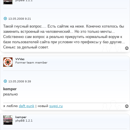
phpBB 1.2.1
С
13.05.2008 9:21
о
о
Такой гнусный вопрос.... Есть сайтик на нюке. Конечно хотелось бы
б
заменить встроеный на человеческий... Но это только мечты...
щ
е
Собственно сам вопрос а реально прикрутить нормальный ворум к
н
базе пользователей сайта при условии что префексы у баз другие...
и
е
Сенькс за дельный совет.
VVVas
Former team member
С
13.05.2008 9:39
о
о
kemper
б
реально
щ
е
н
и
я люблю
daft punk
| новый
sugoi.ru
е
kemper
phpBB 1.2.1