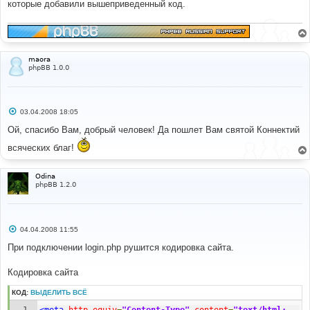
которые добавили вышеприведенный код.
maora
phpBB 1.0.0
С
03.04.2008 18:05
о
о
Ой, спасибо Вам, добрый человек! Да пошлет Вам святой Коннектий
б
щ
всяческих благ!
е
н
и
Odina
е
phpBB 1.2.0
С
04.04.2008 11:55
о
о
При подключении login.php рушится кодировка сайта.
б
щ
е
Кодировка сайта
н
и
КОД:
ВЫДЕЛИТЬ ВСЁ
е
<meta
http-equiv
=
"Content-Type"
content
=
"text/html; 