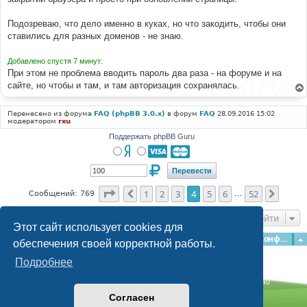
Подозреваю, что дело именно в куках, но что закодить, чтобы они
ставились для разных доменов - не знаю.
Добавлено спустя 7 минут:
При этом не проблема вводить пароль два раза - на форуме и на
сайте, но чтобы и там, и там авторизация сохранялась.
Перенесено из форума
FAQ (phpBB 3.0.x)
в форум
FAQ
28.09.2016 15:02
модератором
rxu
Поддержать phpBB Guru
Страница
4
из
52
1
2
3
4
5
6
52
Пред.
След.
Сообщений: 769
…
Перейти
Этот сайт использует cookies для
Главная
Форумы
Наша команда
О команде
Конфиденциальность
обеспечения своей корректной работы.
Подробнее
Time: 0.273s
| Peak Memory Usage: 3.15 МБ | GZIP: Off |
Queries: 40
© phpBB Guru, 2004—2026
Согласен
Powered by
phpBB