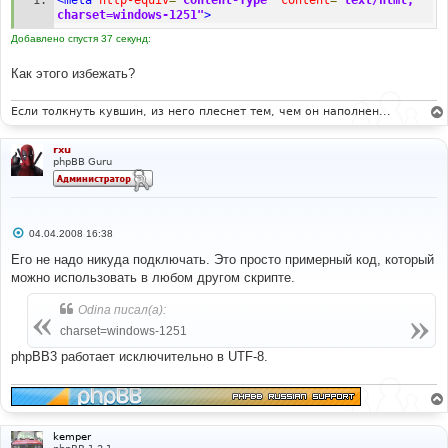
charset=windows-1251"
>
Добавлено спустя 37 секунд:
Как этого избежать?
Если толкнуть кувшин, из него плеснет тем, чем он наполнен...
rxu
phpBB Guru
С
04.04.2008 16:38
о
о
Его не надо никуда подключать. Это просто примерный код, который
б
можно использовать в любом другом скрипте.
щ
е
н
Odina писал(а):
и
е
charset=windows-1251
phpBB3 работает исключительно в UTF-8.
kemper