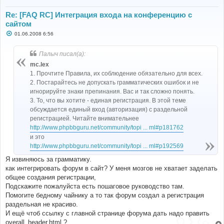
Re: [FAQ RC] Интеграция входа на конференцию с
сайтом
С
01.06.2008 6:56
о
о
б
Палыч писал(а):
щ
е
mc.lex
н
1. Прочтите Правила, их соблюдение обязательно для всех.
и
е
2. Постарайтесь не допускать грамматических ошибок и не
игнорируйте знаки препинания. Вас и так сложно понять.
3. То, что вы хотите - единая регистрация. В этой теме
обсуждается единый вход (авторизация) с раздельной
регистрацией. Читайте внимательнее
http://www.phpbbguru.net/community/topi ... ml#p181762
и это
http://www.phpbbguru.net/community/topi ... ml#p192569
Я извиняюсь за грамматику.
как интегрировать форум в сайт? У меня мозгов не хватает заделать
общее создания регистрации,
Подскажите пожалуйста есть пошаговое руководство там.
Помогите бедному чайнику а то так форум создал а регистрация
раздельная не красиво.
И ещё чтоб ссылку с главной странице форума дать надо править
overall_header.html ?.