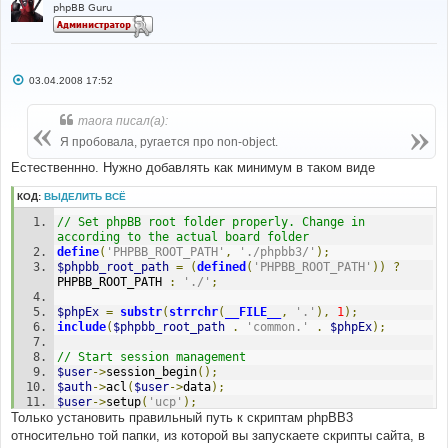
phpBB Guru
С
03.04.2008 17:52
о
о
б
maora писал(а):
щ
е
Я пробовала, ругается про non-object.
н
и
Естественнно. Нужно добавлять как минимум в таком виде
е
КОД:
ВЫДЕЛИТЬ ВСЁ
// Set phpBB root folder properly. Change in 
according to the actual board folder
define
(
'PHPBB_ROOT_PATH'
,
'./phpbb3/'
);
$phpbb_root_path
=
(
defined
(
'PHPBB_ROOT_PATH'
))
?
PHPBB_ROOT_PATH 
:
'./'
;
$phpEx
=
substr
(
strrchr
(
__FILE__
,
'.'
),
1
);
include
(
$phpbb_root_path
.
'common.'
.
$phpEx
);
// Start session management
$user
->
session_begin
();
$auth
->
acl
(
$user
->
data
);
$user
->
setup
(
'ucp'
);
Только установить правильный путь к скриптам phpBB3
относительно той папки, из которой вы запускаете скрипты сайта, в