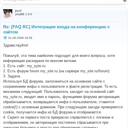
Jirvil
phpBB 1.0.0
Re: [FAQ RC] Интеграция входа на конференцию с
сайтом
С
01.06.2008 18:59
о
о
Здравствуйте!
б
щ
е
Пожалуй, эта тема наиболее подходит для моего вопроса, хотя
н
информация раскидана по многим веткам.
и
е
1. Есть сайт: my_syte.ru
2. Есть форум forum.my_site.ru (на сервере my_site.ru/forum)
3. Задача.
Используя БД форума, залогиниться на основном сайте с
сохранением инфы о пользователе и факте регистрации. То есть
механизм следующий: Пользователь заходит на основной сайт
my_syte.ru, вводит имя и пароль, функциями форума авторизация
обрабатывается, возвращается инфа о пользователе, ставится
cookie(!) с основным доменом. При следующем заходе проверяется
cookie, получается инфа из БД форума и отображается.
4. Скрипт из первого поста прекрасно справляется с логином и
отображением, но авторизация постоянно сбрасывается при
закрытии браузера и просто при обновлении страницы.