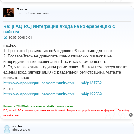
Палыч
Former team member
Re: [FAQ RC] Интеграция входа на конференцию с
сайтом
С
30.05.2008 9:04
о
о
mc.lex
б
1. Прочтите Правила, их соблюдение обязательно для всех.
щ
е
2. Постарайтесь не допускать грамматических ошибок и не
н
игнорируйте знаки препинания. Вас и так сложно понять.
и
е
3. То, что вы хотите - единая регистрация. В этой теме обсуждается
единый вход (авторизация) с раздельной регистрацией. Читайте
внимательнее
http://www.phpbbguru.net/community/topi ... ml#p181762
и это
http://www.phpbbguru.net/community/topi ... ml#p192569
Не все то WINDOWS, что висит... phpBB только учусь.
ICQ, email, ЛС - только для
личных
сообщений. Вопросы по phpbb только на форумах. По найму
не работаю.
mc.lex
phpBB 1.0.0