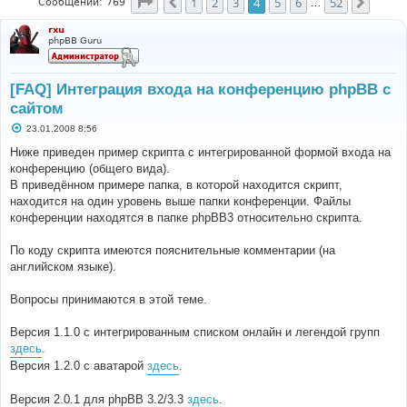
Страница
4
из
52
1
2
3
4
5
6
52
Пред.
След.
Сообщений: 769
…
rxu
phpBB Guru
[FAQ] Интеграция входа на конференцию phpBB с
сайтом
С
23.01.2008 8:56
о
о
Ниже приведен пример скрипта с интегрированной формой входа на
б
конференцию (общего вида).
щ
е
В приведённом примере папка, в которой находится скрипт,
н
находится на один уровень выше папки конференции. Файлы
и
е
конференции находятся в папке phpBB3 относительно скрипта.
По коду скрипта имеются пояснительные комментарии (на
английском языке).
Вопросы принимаются в этой теме.
Версия 1.1.0 с интегрированным списком онлайн и легендой групп
здесь
.
Версия 1.2.0 с аватарой
здесь
.
Версия 2.0.1 для phpBB 3.2/3.3
здесь
.