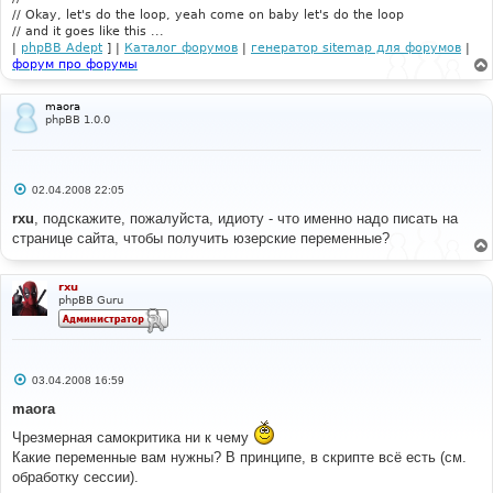
// Okay, let's do the loop, yeah come on baby let's do the loop
// and it goes like this ...
|
phpBB Adept
] |
Каталог форумов
|
генератор sitemap для форумов
|
форум про форумы
maora
phpBB 1.0.0
С
02.04.2008 22:05
о
о
rxu
, подскажите, пожалуйста, идиоту - что именно надо писать на
б
странице сайта, чтобы получить юзерские переменные?
щ
е
н
и
rxu
е
phpBB Guru
С
03.04.2008 16:59
о
о
maora
б
щ
Чрезмерная самокритика ни к чему
е
Какие переменные вам нужны? В принципе, в скрипте всё есть (см.
н
и
обработку сессии).
е