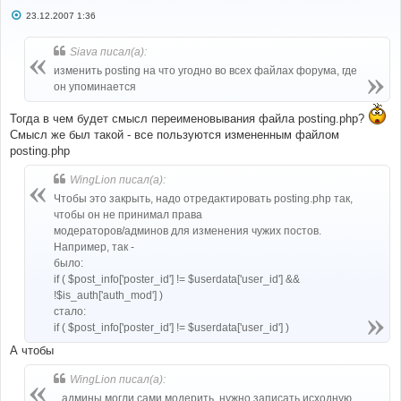
С
23.12.2007 1:36
о
о
б
Siava писал(а):
щ
е
изменить posting на что угодно во всех файлах форума, где
н
он упоминается
и
е
Тогда в чем будет смысл переименовывания файла posting.php?
Смысл же был такой - все пользуются измененным файлом
posting.php
WingLion писал(а):
Чтобы это закрыть, надо отредактировать posting.php так,
чтобы он не принимал права
модераторов/админов для изменения чужих постов.
Например, так -
было:
if ( $post_info['poster_id'] != $userdata['user_id'] &&
!$is_auth['auth_mod'] )
стало:
if ( $post_info['poster_id'] != $userdata['user_id'] )
А чтобы
WingLion писал(а):
...админы могли сами модерить, нужно записать исходную