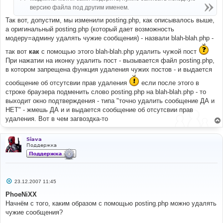
версию файла под другим именем.
Так вот, допустим, мы изменили posting.php, как описывалось выше,
а оригинальный posting.php (который дает возможность
модеру=админу удалять чужие сообщения) - назвали blah-blah.php -
так вот
как
с помощью этого blah-blah.php удалить чужой пост
При нажатии на иконку удалить пост - вызывается файл posting.php,
в котором запрещена функция удаления чужих постов - и выдается
сообщение об отсутсвии прав удаления
если после этого в
строке браузера подменить слово posting.php на blah-blah.php - то
выходит окно подтверждения - типа "точно удалить сообщение ДА и
НЕТ" - жмешь ДА и и выдается сообщение об отсутсвии прав
удаления. Вот в чем загвоздка-то
Siava
Поддержка
С
23.12.2007 11:45
о
о
PhoeNiXX
б
Начнём с того, каким образом с помощью posting.php можно удалять
щ
е
чужие сообщения?
н
и