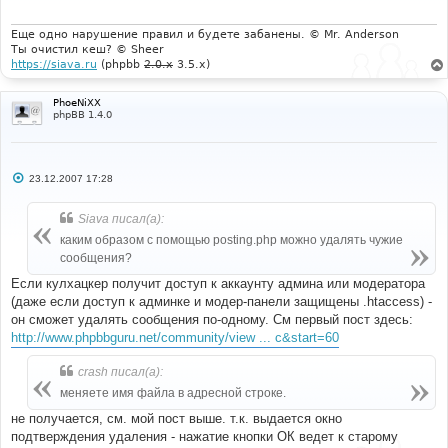
е
н
и
Еще одно нарушение правил и будете забанены. © Mr. Anderson
е
Ты очистил кеш? © Sheer
https://siava.ru
(phpbb
2.0.x
3.5.x)
PhoeNiXX
phpBB 1.4.0
С
23.12.2007 17:28
о
о
б
Siava писал(а):
щ
е
каким образом с помощью posting.php можно удалять чужие
н
сообщения?
и
е
Если кулхацкер получит доступ к аккаунту админа или модератора
(даже если доступ к админке и модер-панели защищены .htaccess) -
он сможет удалять сообщения по-одному. См первый пост здесь:
http://www.phpbbguru.net/community/view ... c&start=60
crash писал(а):
меняете имя файла в адресной строке.
не получается, см. мой пост выше. т.к. выдается окно
подтверждения удаления - нажатие кнопки ОК ведет к старому