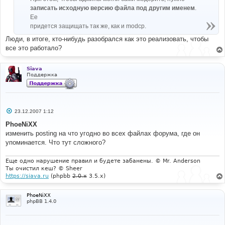
записать исходную версию файла под другим именем
.
Ее
придется защищать так же, как и modcp.
Люди, в итоге, кто-нибудь разобрался как это реализовать, чтобы
все это работало?
Siava
Поддержка
С
23.12.2007 1:12
о
о
PhoeNiXX
б
изменить posting на что угодно во всех файлах форума, где он
щ
е
упоминается. Что тут сложного?
н
и
е
Еще одно нарушение правил и будете забанены. © Mr. Anderson
Ты очистил кеш? © Sheer
https://siava.ru
(phpbb
2.0.x
3.5.x)
PhoeNiXX
phpBB 1.4.0