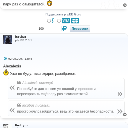
щ
пару раз с самоцитатой.
е
н
и
Поддержать phpBB Guru
е
incubus
phpBB 2.0.1
С
02.05.2007 13:46
о
о
Alexalexis
б
щ
Уже не буду. Благодарю, разобрался.
е
н
и
Alexalexis писал(а):
е
Попробуйте для совсем уж полной уверенности
переспросить ещё пару раз с самоцитатой.
incubus писал(а):
просто хочу разобраться, ведь это касается безопасности.
Red Lynx