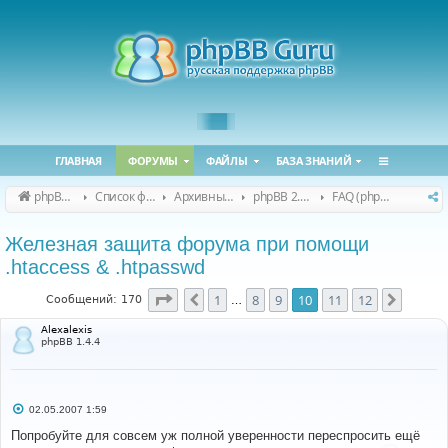
ГЛАВНАЯ
ФОРУМЫ
ФАЙЛЫ
БАЗА ЗНАНИЙ
phpBB Guru
Список форумов
Архивные форумы
phpBB 2.0.x (архив)
FAQ (phpBB 2.0.x)
Железная защита форума при помощи
.htaccess & .htpasswd
Страница
10
из
12
1
8
9
10
11
12
Пред.
След.
Сообщений: 170
…
Alexalexis
phpBB 1.4.4
С
02.05.2007 1:59
о
о
Попробуйте для совсем уж полной уверенности переспросить ещё
б