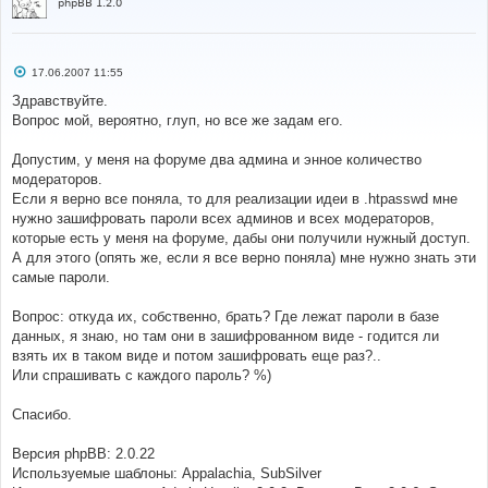
phpBB 1.2.0
С
17.06.2007 11:55
о
о
Здравствуйте.
б
Вопрос мой, вероятно, глуп, но все же задам его.
щ
е
н
Допустим, у меня на форуме два админа и энное количество
и
е
модераторов.
Если я верно все поняла, то для реализации идеи в .htpasswd мне
нужно зашифровать пароли всех админов и всех модераторов,
которые есть у меня на форуме, дабы они получили нужный доступ.
А для этого (опять же, если я все верно поняла) мне нужно знать эти
самые пароли.
Вопрос: откуда их, собственно, брать? Где лежат пароли в базе
данных, я знаю, но там они в зашифрованном виде - годится ли
взять их в таком виде и потом зашифровать еще раз?..
Или спрашивать с каждого пароль? %)
Спасибо.
Версия phpBB: 2.0.22
Используемые шаблоны: Appalachia, SubSilver