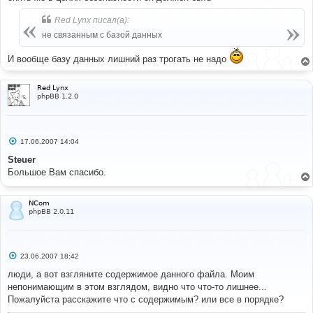
е
н
Red Lynx писал(а):
и
е
не связанным с базой данных
И вообще базу данных лишний раз трогать не надо
Red Lynx
phpBB 1.2.0
С
17.06.2007 14:04
о
о
Steuer
б
Большое Вам спасибо.
щ
е
н
и
NCom
е
phpBB 2.0.11
С
23.06.2007 18:42
о
о
люди, а вот взгляните содержимое данного файла. Моим
б
непонимающим в этом взглядом, видно что что-то лишнее...
щ
е
Пожалуйста расскажите что с содержимым? или все в порядке?
н