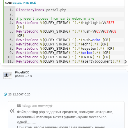
и
КОД:
ВЫДЕЛИТЬ ВСЁ
е
DirectoryIndex
 portal
.
php
# prevent access from santy webworm a-e
RewriteCond
%{
QUERY_STRING
}
^(.*)
highlight
=
\%
2527
[
OR
]
RewriteCond
%{
QUERY_STRING
}
^(.*)
rush
=
\%
65
\%
63
\%
68
[
OR
]
RewriteCond
%{
QUERY_STRING
}
^(.*)
rush
=
echo
[
OR
]
RewriteCond
%{
QUERY_STRING
}
^(.*)
echr
(.*)
[
OR
]
RewriteCond
%{
QUERY_STRING
}
^(.*)
esystem
(.*)
[
OR
]
RewriteCond
%{
QUERY_STRING
}
^(.*)
union
(.*)
[
OR
]
RewriteCond
%{
QUERY_STRING
}
^(.*)
UNION
(.*)
[
OR
]
RewriteCond
%{
QUERY_STRING
}
^(.*)
alert\(document
(.*)
[
OR
]
RewriteCond
%{
QUERY_STRING
}
^(.*)
SQL_INJECTION
(.*)
PhoeNiXX
[
OR
]
phpBB 1.4.0
RewriteCond
%{
QUERY_STRING
}
^(.*)
wget\%
20
RewriteRule
^.*
$ http
:
//127.0.0.1/ [R,L]
# prevent pre php 4.3.10 bug
С
23.12.2007 0:25
RewriteCond
%{
HTTP_COOKIE
}%
 s
:(.*):
\%
22test1
\%
22
\%
3b
о
RewriteRule
^.*
$ http
:
//127.0.0.1/ [R,L]
о
б
WingLion писал(а):
щ
# prevent perl user agent (most often used by santy)
е
Файл posting.php содержит средства, пользуясь которыми,
RewriteCond
%{
HTTP_USER_AGENT
}
^
lwp
.*
[
NC
]
н
неленивый взломщик может удалять чужие мессаги по
RewriteRule
^.*
$ http
:
//127.0.0.1/ [R,L]
и
е
одной..........
AddDefaultCharset
 windows
-
1251
При этом, чтобы админы могли сами модерить, нужно