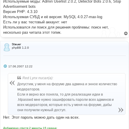
Используемые моды: Admin Userlist 2.0.2, Detector Bots 2.0.6, Stop
Advertisement bots
Версия PHP: 4.3.10
Используемая СУБД и её версия: MySQL 4.0.27-max-log
Есть ли у вас тестовый аккаунт: нет
Использовался ли поиск для решения проблемы: поиск нет,
несколько раз читала этот топик.
Steuer
phpBB 1.2.0
С
17.06.2007 12:22
о
о
б
Red Lynx писал(а):
щ
е
Допустим, у меня на форуме два админа и энное количество
н
модераторов.
и
е
Если я верно все поняла, то для реализации идеи в
.htpasswd мне нужно зашифровать пароли всех админов и
всех модераторов, которые есть у меня на форуме, дабы
они получили нужный доступ.
Нет. Этот пароль можно дать один на всех.
Добавлено спустя 2 минуты 15 секунд: