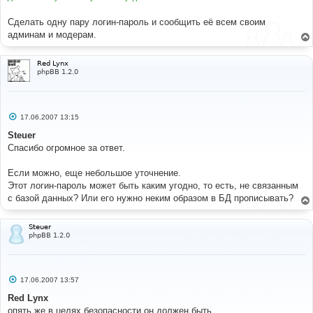
Сделать одну пару логин-пароль и сообщить её всем своим
админам и модерам.
Red Lynx
phpBB 1.2.0
С
17.06.2007 13:15
о
о
Steuer
б
Спасибо огромное за ответ.
щ
е
н
Если можно, еще небольшое уточнение.
и
е
Этот логин-пароль может быть каким угодно, то есть, не связанным
с базой данных? Или его нужно неким образом в БД прописывать?
Steuer
phpBB 1.2.0
С
17.06.2007 13:57
о
о
Red Lynx
б
опять же в целях безопасности он должен быть
щ