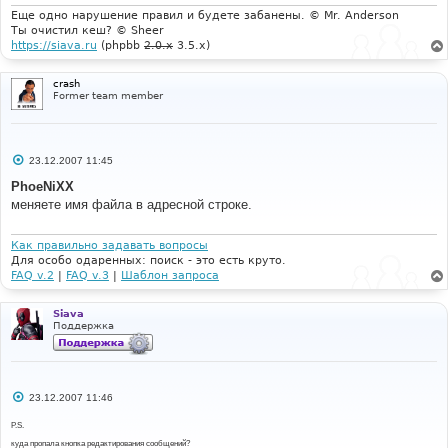
е
Еще одно нарушение правил и будете забанены. © Mr. Anderson
Ты очистил кеш? © Sheer
https://siava.ru
(phpbb
2.0.x
3.5.x)
crash
Former team member
С
23.12.2007 11:45
о
о
PhoeNiXX
б
меняете имя файла в адресной строке.
щ
е
н
и
Как правильно задавать вопросы
е
Для особо одаренных: поиск - это есть круто.
FAQ v.2
|
FAQ v.3
|
Шаблон запроса
Siava
Поддержка
С
23.12.2007 11:46
о
о
P.S.
б
щ
куда пропала кнопка редактирования сообщений?