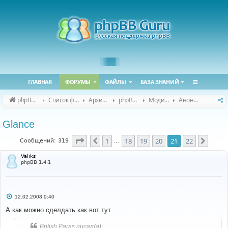
ГЛАВНАЯ
ФОРУМЫ
ФАЙЛЫ
БАЗА ЗНАНИЙ
phpBB Guru
Список форумов
Архивные форумы
phpBB 2.0.x (архив)
Модификация phpBB 2.0.x
Анонсы и поддержка модов для phpBB 2.0.x
Glance
Страница
21
из
22
1
18
19
20
21
22
Пред.
След.
Сообщений: 319
…
Valiks
phpBB 1.4.1
С
12.02.2008 9:40
о
о
А как можно сделдать как вот тут
б
щ
British Paras писал(а):
е