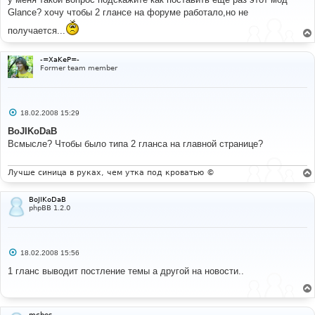
б
Glance? хочу чтобы 2 глансе на форуме работало,но не
щ
е
получается...
н
и
е
-=XaKeP=-
Former team member
С
18.02.2008 15:29
о
о
BoJIKoDaB
б
Всмысле? Чтобы было типа 2 гланса на главной странице?
щ
е
н
и
Лучше синица в руках, чем утка под кроватью ©
е
BoJIKoDaB
phpBB 1.2.0
С
18.02.2008 15:56
о
о
1 гланс выводит постление темы а другой на новости..
б
щ
е
н
и
mcbes