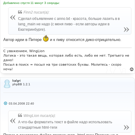
Добавлено спустя 11 минут 3 секунды:
Finn2 писал(а):
Сделал объявление с anno.txt - красота, больше лазить в в
lang_main не надо (с меня пиво - если авторы идеи в
Екатеринбурге).
Автор идеи в Питере
и к пиву относится дико-отрицательно.
С уважением, WingLion
Логика - это такая вещь, которая либо есть, либо ее нет. Третьего не
дано!
Посыл в поиск = посыл на три советских буквы. Молитесь - скоро
ночь!
kalgri
phpBB 1.2.1
С
03.04.2008 22:40
о
о
б
WingLion писал(а):
щ
е
А что-бы форматить текст в файле надо использовать
н
стандартные html-теги
и
е