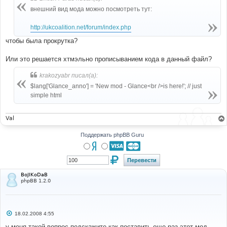
н
внешний вид мода можно посмотреть тут:
и
е
http://ukcoalition.net/forum/index.php
чтобы была прокрутка?
Или это решается хтмэльно прописыванием кода в данный файл?
krakozyabr писал(а):
$lang['Glance_anno'] = 'New mod - Glance<br />is here!'; // just
simple html
Val
Поддержать phpBB Guru
BoJIKoDaB
phpBB 1.2.0
С
18.02.2008 4:55
о
о
у меня такой вопрос подскажите как поставить еще раз этот мод