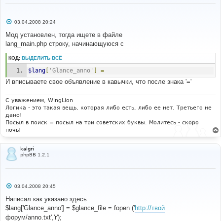
С
03.04.2008 20:24
о
о
Мод установлен, тогда ищете в файле
б
lang_main.php строку, начинающуюся с
щ
е
н
КОД:
ВЫДЕЛИТЬ ВСЁ
и
е
$lang
[
'Glance_anno'
]
=
И вписываете свое объявление в кавычки, что после знака '='
С уважением, WingLion
Логика - это такая вещь, которая либо есть, либо ее нет. Третьего не
дано!
Посыл в поиск = посыл на три советских буквы. Молитесь - скоро
ночь!
kalgri
phpBB 1.2.1
С
03.04.2008 20:45
о
о
Написал как указано здесь
б
$lang['Glance_anno'] = $glance_file = fopen ('
http://твой
щ
е
форум/anno.txt','r');
н