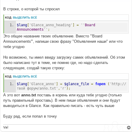
е
н
В строке, о которой ты спросил
и
е
КОД:
ВЫДЕЛИТЬ ВСЁ
$lang
[
'Glance_anno_heading'
]
=
''
Board
Announcements
''
;
Это общее название твоих объявление. Вместо "'Board
Announcements'", напиши свою фразу "Объявления наши" или что
тебе угодно
Но возможно, ты имел ввиду загрузку самих объявлкений. Об этом
было написано тут в теме, не помню где, но надо сделать
следующее, создай такую строку:
КОД:
ВЫДЕЛИТЬ ВСЁ
$lang
[
'Glance_anno'
]
=
$glance_file
=
fopen
(
'http://
твой форум/anno.txt'
,
'r'
);
А это вот
anno.txt
поставь в корень или куда тебе угодно (только
путь правильный проставь). В нем пиши объявления и они будут
выводиться в Glance. Как правильно писать - есть чуть выше
Буду рад, если попал в точку
Val