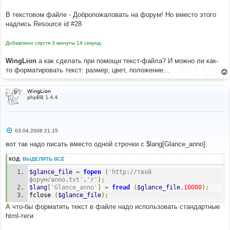
и
е
В текстовом файле - Добропожаловать на форум! Но вместо этого
надпись Resource id #28
Добавлено спустя 3 минуты 14 секунд:
WingLion
а как сделать при помощи текст-файла? И можно ли как-
то форматировать текст: размер, цвет, положение...
WingLion
phpBB 1.4.4
С
03.04.2008 21:15
о
о
вот так надо писать вместо одной строчки с $lang[Glance_anno]:
б
щ
КОД:
ВЫДЕЛИТЬ ВСЁ
е
н
$glance_file
=
fopen
(
'http://твой 
и
е
форум/anno.txt'
,
'r'
);
$lang
[
'Glance_anno'
]
=
fread
(
$glance_file
,
10000
);
fclose 
(
$glance_file
);
А что-бы форматить текст в файле надо использовать стандартные
html-теги