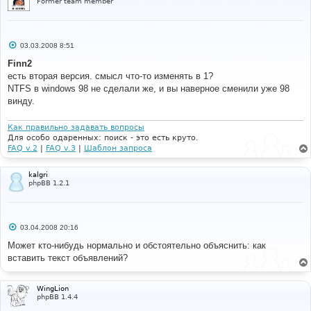
Former team member
С
03.03.2008 8:51
о
о
Finn2
б
есть вторая версия. смысл что-то изменять в 1?
щ
е
NTFS в windows 98 не сделали же, и вы наверное сменили уже 98
н
винду.
и
е
Как правильно задавать вопросы
Для особо одаренных: поиск - это есть круто.
FAQ v.2
|
FAQ v.3
|
Шаблон запроса
kalgri
phpBB 1.2.1
С
03.04.2008 20:16
о
о
Может кто-нибудь нормально и обстоятельно объяснить: как
б
вставить текст объявлений?
щ
е
н
и
WingLion
е
phpBB 1.4.4