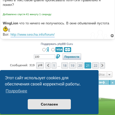
Прямо в текстовом файле прописывать html-тэги Правильно я
понял?
Добавлено спустя 41 минуту 1 секунду:
WingLion
что то ничего не получилось. В окне объявлений пустота
((
Вот:
http://www.sescha.info/forum/
Поддержать phpBB Guru
Страница
21
из
22
1
18
19
20
21
22
Пред.
След.
Сообщений: 319
…
Перейти
Этот сайт использует cookies для
Главная
Форумы
Наша команда
О команде
Конфиденциальность
обеспечения своей корректной работы.
Подробнее
Time: 0.218s
| Peak Memory Usage: 3.06 МБ | GZIP: Off |
Queries: 39
© phpBB Guru, 2004—2026
Согласен
Powered by
phpBB
Style by
Artodia