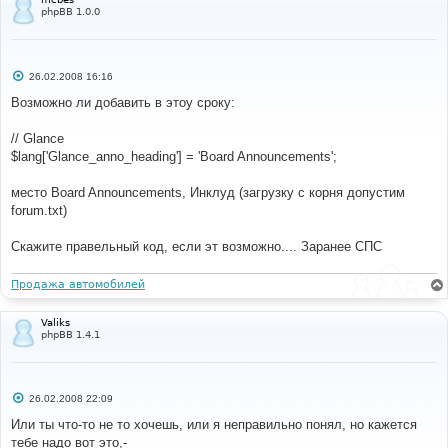
е
phpBB 1.0.0
С
26.02.2008 16:16
о
о
Возможно ли добавить в этоу сроку:
б
щ
е
// Glance
н
$lang['Glance_anno_heading'] = 'Board Announcements';
и
е
место Board Announcements, Инклуд (загрузку с корня допустим
forum.txt)
Скажите правельный код, если эт возможно.... Заранее СПС
Продажа автомобилей
Valiks
phpBB 1.4.1
С
26.02.2008 22:09
о
о
Или ты что-то не то хочешь, или я неправильно понял, но кажется
б
тебе надо вот это,-
щ