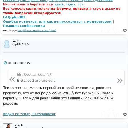
Генератор db_update.php для phpBB2 с некоторыми удобствами
.
Многие моды я беру или ищу
здесь
,
здесь
,
тут
Все консультации только на форуме, приваты и стук в аську по
таким вопросам игнорируются!
FAQ-phpBB3
|
Ошибки новичков, или как не поссориться с модератором
|
Правила конференции
наш форум
http://forum.aeroion.ru/cat1.html
Finn2
phpBB 1.2.0
С
03.03.2008 8:27
о
о
б
Поручик писал(а):
щ
е
В Glance 2 это уже есть.
н
и
Так-то оно так, менять первый на второй не хочется, работает
е
прекрасно, что от добра добра искать. А вот кусочек бы кода к
первому Glanc'у для реализации этой опции - большая была бы
радость.
Форум по теплу, Екатеринбург
crash