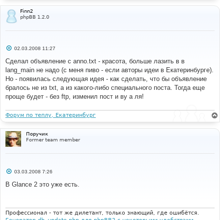
Finn2
phpBB 1.2.0
С
02.03.2008 11:27
о
о
Сделал объявление с anno.txt - красота, больше лазить в в
б
lang_main не надо (с меня пиво - если авторы идеи в Екатеринбурге).
щ
е
Но - появилась следующая идея - как сделать, что бы объявление
н
бралось не из txt, а из какого-либо специального поста. Тогда еще
и
е
проще будет - без ftp, изменил пост и ву а ля!
Форум по теплу, Екатеринбург
Поручик
Former team member
С
03.03.2008 7:26
о
о
В Glance 2 это уже есть.
б
щ
е
н
и
Профессионал - тот же дилетант, только знающий, где ошибётся.
е