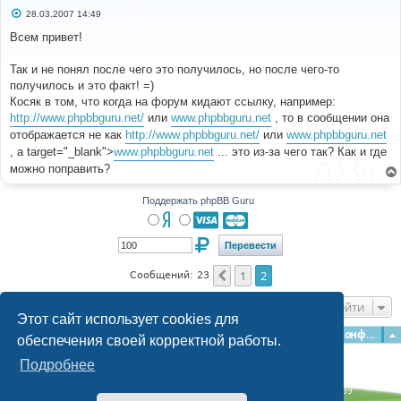
С
28.03.2007 14:49
о
о
Всем привет!
б
щ
е
Так и не понял после чего это получилось, но после чего-то
н
получилось и это факт! =)
и
е
Косяк в том, что когда на форум кидают ссылку, например:
http://www.phpbbguru.net/
или
www.phpbbguru.net
, то в сообщении она
отображается не как
http://www.phpbbguru.net/
или
www.phpbbguru.net
, а target="_blank">
www.phpbbguru.net
... это из-за чего так? Как и где
можно поправить?
Поддержать phpBB Guru
1
2
Пред.
Сообщений: 23
Перейти
Этот сайт использует cookies для
Главная
Форумы
Наша команда
О команде
Конфиденциальность
обеспечения своей корректной работы.
Подробнее
Time: 0.152s
| Peak Memory Usage: 2.96 МБ | GZIP: Off |
Queries: 39