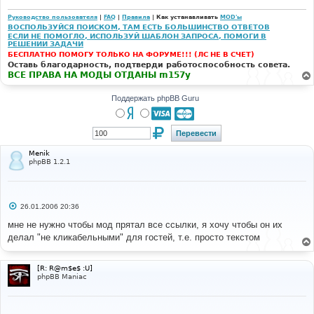
н
и
Руководство пользователя
|
FAQ
|
Правила
| Как устанавливать
MOD'ы
е
ВОСПОЛЬЗУЙСЯ ПОИСКОМ, ТАМ ЕСТЬ БОЛЬШИНСТВО ОТВЕТОВ
ЕСЛИ НЕ ПОМОГЛО, ИСПОЛЬЗУЙ ШАБЛОН ЗАПРОСА, ПОМОГИ В
РЕШЕНИИ ЗАДАЧИ
БЕСПЛАТНО ПОМОГУ ТОЛЬКО НА ФОРУМЕ!!! (ЛС НЕ В СЧЕТ)
Оставь благодарность, подтверди работоспособность совета.
ВСЕ ПРАВА НА МОДЫ ОТДАНЫ m157y
Поддержать phpBB Guru
Menik
phpBB 1.2.1
С
26.01.2006 20:36
о
о
мне не нужно чтобы мод прятал все ссылки, я хочу чтобы он их
б
делал "не кликабельными" для гостей, т.е. просто текстом
щ
е
н
и
[R: R@m$e$ :U]
е
phpBB Maniac