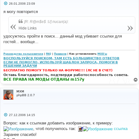
С
26.01.2006 23:09
о
о
я могу повторится
б
щ
[R: R@m$e$ :U] писал(а):
е
н
Hide Links
и
е
удосужтесь пройти в поиск... данный мод убивает ссылки для
гостей... вообще...
Руководство пользователя
|
FAQ
|
Правила
| Как устанавливать
MOD'ы
ВОСПОЛЬЗУЙСЯ ПОИСКОМ, ТАМ ЕСТЬ БОЛЬШИНСТВО ОТВЕТОВ
ЕСЛИ НЕ ПОМОГЛО, ИСПОЛЬЗУЙ ШАБЛОН ЗАПРОСА, ПОМОГИ В
РЕШЕНИИ ЗАДАЧИ
БЕСПЛАТНО ПОМОГУ ТОЛЬКО НА ФОРУМЕ!!! (ЛС НЕ В СЧЕТ)
Оставь благодарность, подтверди работоспособность совета.
ВСЕ ПРАВА НА МОДЫ ОТДАНЫ m157y
MXM
phpBB 2.0.7
С
27.12.2006 14:15
о
о
Вопрос: как к ссылкам добавить изображение, к примеру:
б
, чтоб получилось так:
ссылка
щ
е
Заранее спасибо!
н