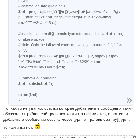
newline,
// comma, double quote or <.
$ret = preg_replace("#(^|[\n ])((www|ftp)\.[\w\#$%&~/.\-;:=,?@\
[\]+]*)#is", "\\1<a href=\"http://\\2\" target=\"_blank\">
<img
src=\"\">
\\2</a>", $ret);
// matches an email@domain type address at the start of a line,
or after a space.
// Note: Only the followed chars are valid; alphanums, "-", "_" and
or ".".
$ret = preg_replace("#(^|[\n ])([a-z0-9&\-_.]+?)@([\w\-]+\.([\w\-
\.]+\.)*[\w]+)#i", "\\1<a href=\"mailto:\\2@\\3\">
<img
src=\"\">
\\2@\\3</a>", $ret);
// Remove our padding..
$ret = substr($ret, 1);
return($ret);
}
Но, как то не удачно, ссылки которые добавлены в сообщения таким
образом: хттр://ввв.сайт.ру в них картинка появляется, а вот если
добавить в сообщение ссылку через [урл=хттр://ввв.сайт.ру][/урл],
то картинки нет.