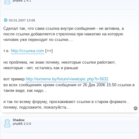
phpBB 1.4.1
С
03.01.2007 13:08
о
о
Сделал так, что сама ссылка внутри сообщения - не активна, а
б
после ссылки добавляется стрелочка при нажатию на которую
щ
е
человек уже переходит по ссылке....
н
и
е
т.е.
http://ссылка.com
[>>]
но проблема, не знаю почему, некоторые ссылки работают,
некоторые - нет, остались как и раньше
вот пример
http://extreme.by/forum/viewtopic.php?t=5632
во всех сообщениях кроме сообщения от 26 Дек 2006 15:50 ссылки в
таком виде, как надо...
и так по всему форуму, проскакивают ссылки в старом формате...
почему, подскажите, пожалуйста...
Shadow
phpBB 2.0.0