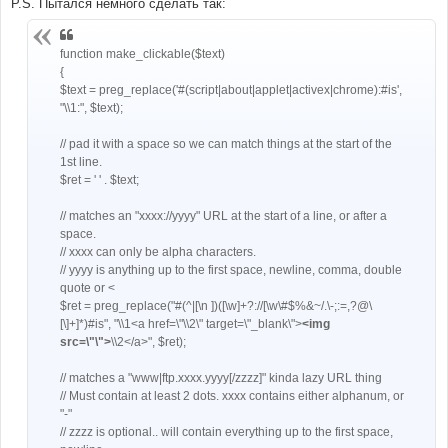
P.S. Пытался немного сделать так:
и
е
function make_clickable($text)
{
$text = preg_replace('#(script|about|applet|activex|chrome):#is',
"\\1:", $text);
// pad it with a space so we can match things at the start of the
1st line.
$ret = ' ' . $text;
// matches an "xxxx://yyyy" URL at the start of a line, or after a
space.
// xxxx can only be alpha characters.
// yyyy is anything up to the first space, newline, comma, double
quote or <
$ret = preg_replace("#(^|[\n ])([\w]+?://[\w\#$%&~/.\-;:=,?@\
[\]+]*)#is", "\\1<a href=\"\\2\" target=\"_blank\">
<img
src=\"\">
\\2</a>", $ret);
// matches a "www|ftp.xxxx.yyyy[/zzzz]" kinda lazy URL thing
// Must contain at least 2 dots. xxxx contains either alphanum, or
"-"
// zzzz is optional.. will contain everything up to the first space,