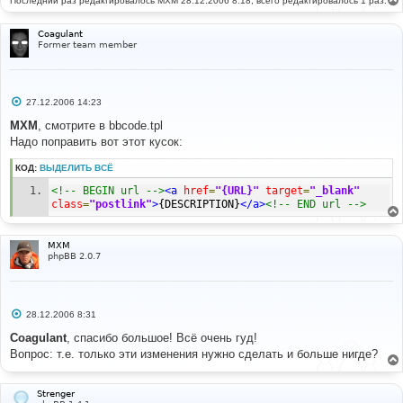
Последний раз редактировалось
MXM
28.12.2006 8:18, всего редактировалось 1 раз.
Coagulant
Former team member
С
27.12.2006 14:23
о
о
MXM
, смотрите в bbcode.tpl
б
Надо поправить вот этот кусок:
щ
е
н
КОД:
ВЫДЕЛИТЬ ВСЁ
и
е
<!-- BEGIN url -->
<a
href
=
"{URL}"
target
=
"_blank"
class
=
"postlink"
>
{DESCRIPTION}
</a>
<!-- END url -->
MXM
phpBB 2.0.7
С
28.12.2006 8:31
о
о
Coagulant
, спасибо большое! Всё очень гуд!
б
Вопрос: т.е. только эти изменения нужно сделать и больше нигде?
щ
е
н
и
Strenger
е