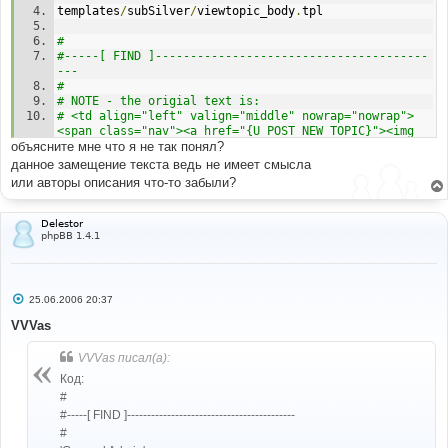
templates
/
subSilver
/
viewtopic_body
.
tpl
#
#-----[ FIND ]---------------------------------------
---
#
# NOTE - the origial text is:
# <td align="left" valign="middle" nowrap="nowrap">
<span class="nav"><a href="{U_POST_NEW_TOPIC}"><img 
объясните мне что я не так понял?
src="{POST_IMG}" border="0" alt="{L_POST_NEW_TOPIC}" 
align="middle" /></a>&nbsp;&nbsp;&nbsp;<a href="
данное замещение текста ведь не имеет смысла
{U_POST_REPLY_TOPIC}"><img src="{REPLY_IMG}" 
или авторы описания что-то забыли?
border="0" alt="{L_POST_REPLY_TOPIC}" align="middle" 
/></a></span></td>
<
a href
=
"{U_POST_NEW_TOPIC}"
>
Delestor
phpBB 1.4.1
#
#-----[ IN-LINE FIND ]-------------------------------
-----------
#
С
25.06.2006 20:37
U_POST_NEW_TOPIC
о
о
VVVas
б
#
щ
#-----[ IN-LINE REPLACE WITH ]-----------------------
VVVas писал(а):
е
-------------------
н
Код:
и
#
е
#
U_POST_NEW_TOPIC
#-----[ FIND ]------------------------------------------
#