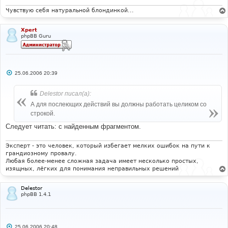
Чувствую себя натуральной блондинкой...
Xpert
phpBB Guru
С
25.06.2006 20:39
о
о
б
Delestor писал(а):
щ
е
А для послеющих действий вы должны работать целиком со
н
строкой.
и
е
Следует читать: с найденным фрагментом.
Эксперт - это человек, который избегает мелких ошибок на пути к
грандиозному провалу.
Любая более-менее сложная задача имеет несколько простых,
изящных, лёгких для понимания неправильных решений
Delestor
phpBB 1.4.1
С
25.06.2006 20:48