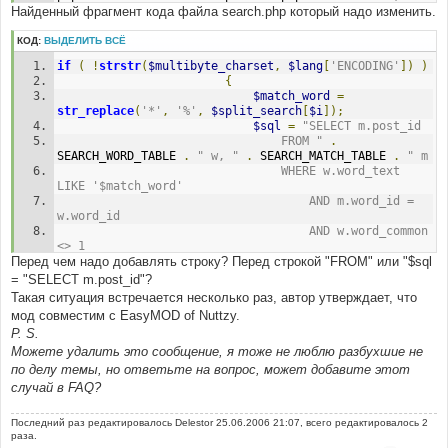
Найденный фрагмент кода файла search.php который надо изменить.
#
КОД:
ВЫДЕЛИТЬ ВСЁ
if
(
!
strstr
(
$multibyte_charset
,
$lang
[
'ENCODING'
])
)
{
$match_word
=
str_replace
(
'*'
,
'%'
,
$split_search
[
$i
]);
$sql
=
"SELECT m.post_id 
								FROM "
.
SEARCH_WORD_TABLE 
.
" w, "
.
 SEARCH_MATCH_TABLE 
.
" m 
								WHERE w.word_text 
LIKE '$match_word' 
									AND m.word_id = 
w.word_id 
									AND w.word_common 
<> 1 
Перед чем надо добавлять строку? Перед строкой "FROM" или "$sql
									$search_msg_only"
;
= "SELECT m.post_id"?
}
Такая ситуация встречается несколько раз, автор утверждает, что
мод совместим с EasyMOD of Nuttzy.
P. S.
Можете удалить это сообщение, я тоже не люблю разбухшие не
по делу темы, но ответьте на вопрос, может добавите этот
случай в FAQ?
Последний раз редактировалось
Delestor
25.06.2006 21:07, всего редактировалось 2
раза.