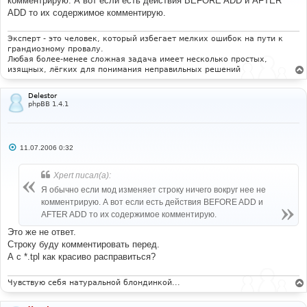
комментрирую. А вот если есть действия BEFORE ADD и AFTER
щ
е
ADD то их содержимое комментирую.
н
и
е
Эксперт - это человек, который избегает мелких ошибок на пути к
грандиозному провалу.
Любая более-менее сложная задача имеет несколько простых,
изящных, лёгких для понимания неправильных решений
Delestor
phpBB 1.4.1
С
11.07.2006 0:32
о
о
б
Xpert писал(а):
щ
е
Я обычно если мод изменяет строку ничего вокруг нее не
н
комментрирую. А вот если есть действия BEFORE ADD и
и
е
AFTER ADD то их содержимое комментирую.
Это же не ответ.
Строку буду комментировать перед.
А с *.tpl как красиво расправиться?
Чувствую себя натуральной блондинкой...