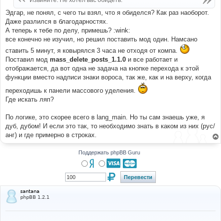
Извините. Не хотел вас обидеть.
н
и
Эдгар, не понял, с чего ты взял, что я обиделся? Как раз наоборот.
е
Даже разлился в благодарностях.
А теперь к тебе по делу, примешь? :wink:
все конечно не изучил, но решил поставить мод один. Намсано
ставить 5 минут, я ковырялся 3 часа не отходя от компа.
Поставил мод
mass_delete_posts_1.1.0
и все работает и
отображается, да вот одна не задача на кнопке перехода к этой
функции вместо надписи знаки вороса, так же, как и на верху, когда
переходишь к панели массового уделения.
Где искать ляп?
По логике, это скорее всего в lang_main. Но ты сам знаешь уже, я
дуб, дубом! И если это так, то необходимо знать в каком из них (рус/
анг) и где примерно в строках.
Поддержать phpBB Guru
santana
phpBB 1.2.1