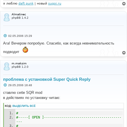
я люблю
daft punk
| новый
sugoi.ru
Almatinec
phpBB 1.4.2
С
02.05.2006 15:29
о
о
Ага! Вечером попробую. Спасибо, как всегда невнимательность
б
щ
подводит
е
н
и
е
m.maksim
phpBB 1.2.0
проблема с установкой Super Quick Reply
С
29.05.2006 18:48
о
о
ставлю себе SQR mod
б
в действиях по установку читаю:
щ
е
н
КОД:
ВЫДЕЛИТЬ ВСЁ
и
е
#
#-----[ OPEN ]---------------------------------------
---
#