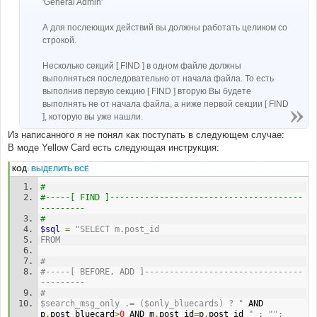
'General Admin'
А для послеющих действий вы должны работать целиком со
строкой.
Несколько секций [ FIND ] в одном файле должны
выполняться последовательно от начала файла. То есть
выполнив первую секцию [ FIND ] вторую Вы будете
выполнять не от начала файла, а ниже первой секции [ FIND
], которую вы уже нашли.
Из написанного я не понял как поступать в следующем случае:
В моде Yellow Card есть следующая инструкция:
КОД:
ВЫДЕЛИТЬ ВСЁ
# 
#-----[ FIND ]---------------------------------------
--------- 
#
$sql
=
"SELECT m.post_id 
FROM
# 
#-----[ BEFORE, ADD ]--------------------------------
--------- 
#
$search_msg_only .= ($only_bluecards) ? "
 AND 
p
.
post_bluecard
>
0
 AND m
.
post_id
=
p
.
post_id 
" : "";