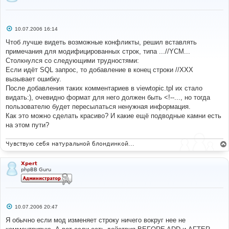
С
10.07.2006 16:14
о
о
Чтоб лучше видеть возможные конфликты, решил вставлять
б
примечания для модифицированных строк, типа ...//YCM...
щ
е
Столкнулся со следующими трудностями:
н
Если идёт SQL запрос, то добавление в конец строки //XXX
и
е
вызывает ошибку.
После добавления таких комментариев в viewtopic.tpl их стало
видать:), очевидно формат для него должен быть <!--..., но тогда
пользователю будет пересылаться ненужная информация.
Как это можно сделать красиво? И какие ещё подводные камни есть
на этом пути?
Чувствую себя натуральной блондинкой...
Xpert
phpBB Guru
С
10.07.2006 20:47
о
о
Я обычно если мод изменяет строку ничего вокруг нее не
б