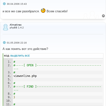
С
30.04.2006 15:43
о
о
и все же сам разобрался.
Всем спасибо!
б
щ
е
н
и
Almatinec
е
phpBB 1.4.2
С
01.05.2006 22:16
о
о
А как понять вот это действие?
б
щ
КОД:
ВЫДЕЛИТЬ ВСЁ
е
н
# 
и
е
#-----[ OPEN ]---------------------------------------
--- 
# 
viewonline
.
php 
# 
#-----[ FIND ]---------------------------------------
--- 
# 
}
# 