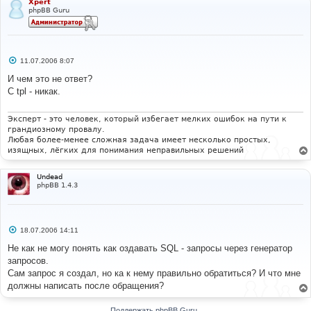
Xpert
phpBB Guru
С
11.07.2006 8:07
о
о
И чем это не ответ?
б
С tpl - никак.
щ
е
н
и
Эксперт - это человек, который избегает мелких ошибок на пути к
е
грандиозному провалу.
Любая более-менее сложная задача имеет несколько простых,
изящных, лёгких для понимания неправильных решений
Undead
phpBB 1.4.3
С
18.07.2006 14:11
о
о
Не как не могу понять как оздавать SQL - запросы через генератор
б
запросов.
щ
е
Сам запрос я создал, но ка к нему правильно обратиться? И что мне
н
должны написать после обращения?
и
е
Поддержать phpBB Guru