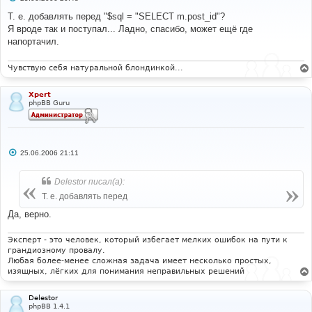
о
о
Т. е. добавлять перед "$sql = "SELECT m.post_id"?
б
Я вроде так и поступал... Ладно, спасибо, может ещё где
щ
е
напортачил.
н
и
е
Чувствую себя натуральной блондинкой...
Xpert
phpBB Guru
С
25.06.2006 21:11
о
о
б
Delestor писал(а):
щ
е
Т. е. добавлять перед
н
и
Да, верно.
е
Эксперт - это человек, который избегает мелких ошибок на пути к
грандиозному провалу.
Любая более-менее сложная задача имеет несколько простых,
изящных, лёгких для понимания неправильных решений
Delestor
phpBB 1.4.1