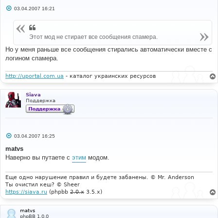
С
03.04.2007 16:21
о
о
б
щ
Этот мод не стирает все сообщения спамера.
е
н
и
Но у меня раньше все сообщения стирались автоматически вместе с
е
логином спамера.
http://uportal.com.ua
- каталог украинских ресурсов
Siava
Поддержка
С
03.04.2007 16:25
о
о
matvs
б
Наверно вы путаете с
этим
модом.
щ
е
н
и
Еще одно нарушение правил и будете забанены. © Mr. Anderson
е
Ты очистил кеш? © Sheer
https://siava.ru
(phpbb
2.0.x
3.5.x)
matvs
phpBB 1.0.0