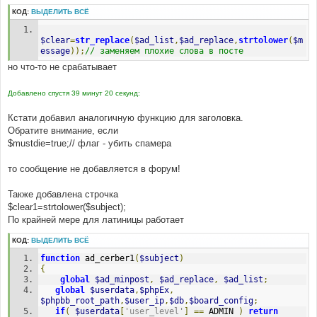
и
КОД:
ВЫДЕЛИТЬ ВСЁ
е
$clear
=
str_replace
(
$ad_list
,
$ad_replace
,
strtolower
(
$m
essage
));
// заменяем плохие слова в посте
но что-то не срабатывает
Добавлено спустя 39 минут 20 секунд:
Кстати добавил аналогичную функцию для заголовка.
Обратите внимание, если
$mustdie=true;// флаг - убить спамера
то сообщение не добавляется в форум!
Также добавлена строчка
$clear1=strtolower($subject);
По крайней мере для латиницы работает
КОД:
ВЫДЕЛИТЬ ВСЁ
function
 ad_cerber1
(
$subject
)
{
global
$ad_minpost
,
$ad_replace
,
$ad_list
;
global
$userdata
,
$phpEx
,
$phpbb_root_path
,
$user_ip
,
$db
,
$board_config
;
if
(
$userdata
[
'user_level'
]
==
 ADMIN 
)
return