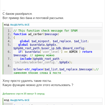
...
С баном разобрался.
Вот пример без бана и почтовой рассылки.
КОД:
ВЫДЕЛИТЬ ВСЁ
// This function check message for SPAM
function
 ad_cerber
(
$message
)
{
global
$ad_minpost
,
$ad_replace
,
$ad_list
;
global
$userdata
,
$phpEx
,
$phpbb_root_path
,
$user_ip
,
$db
,
$board_config
;
if
(
$userdata
[
'user_level'
]
==
 ADMIN 
)
return
$message
;
// админу можно
include
(
$phpbb_root_path
.
'includes/adcerber_config.'
.
$phpEx
);
$clear
=
str_replace
(
$ad_list
,
$ad_replace
,
$message
);
// 
заменяем плохие слова в посте
if
(
$clear
==
$message
)
return
$message
;
// Если 
после замены ничего не изменилось - спама не было OK. 
Хочу просто удалять такие посты.
No AD or SPAM
Какую функцию можно для этого использовать ?
$mustdie
=
false
;
// флаг - убить спамера 
if
(
!
$userdata
[
'session_logged_in'
]
)
Добавлено спустя 35 минут 5 секунд:
{
// убрал бан   
КОД:
ВЫДЕЛИТЬ ВСЁ
}
else