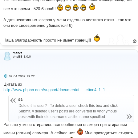
'You_been_banned'
);
}
все это время - 520 банов!!!
А для неактивных юзеров у меня отдельно чистилка стоит - так что
они все своевременно убиваются! 8)
Наша благодарность просто не имеет границ!!!
matvs
phpBB 1.0.0
С
02.04.2007 19:22
о
о
Цитата из
б
http://www.phpbb.com/support/documentat ... ction4_1_1
щ
е
н
и
е
Delete this user? - To delete a user, check this box and click
Submit. A deleted user's posts are converted to Anonymous
posts with their old username as the name specified.
Раньше у меня стирались все сообщения спамера при стираниии
имени (логина) спамера. А сейчас нет.
Мне приходиться стирать