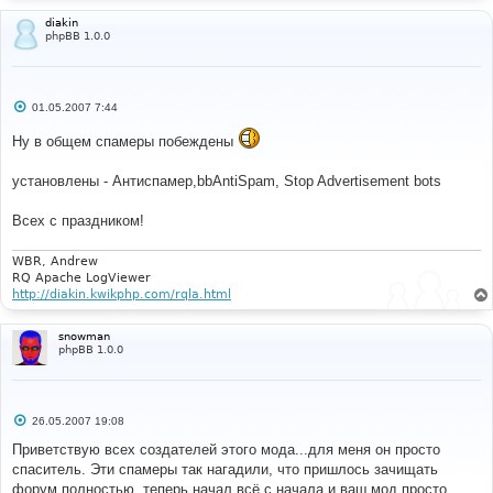
diakin
phpBB 1.0.0
С
01.05.2007 7:44
о
о
Ну в общем спамеры побеждены
б
щ
е
установлены - Антиспамер,bbAntiSpam, Stop Advertisement bots
н
и
е
Всех с праздником!
WBR, Andrew
RQ Apache LogViewer
http://diakin.kwikphp.com/rqla.html
snowman
phpBB 1.0.0
С
26.05.2007 19:08
о
о
Приветствую всех создателей этого мода...для меня он просто
б
спаситель. Эти спамеры так нагадили, что пришлось зачищать
щ
е
форум полностью, теперь начал всё с начала и ваш мод просто