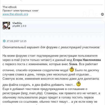
The-eBook
Проект электронных книг
www.the-ebook.org
VladSity
phpBB 1.0.0
С
27.03.2007 12:15
о
о
Окончательный вариант для форума с регистрацией участников:
б
щ
е
На моем форуме стоит подтверждение регистрации пользователя
н
через e-mail (гости только читают) и данный мод
Егора Наклоняева
и
е
с первого поста с изменениями, которые внес
Siava
. Все работает
отлично, спасибо огромное создателям мода!
Было по десятку
случаев спама в день, теперь уже несколько дней отдыхаю...
Советую всем, изменения вносятся несложно даже для дилетанта:
два файла создать, в два файла добавить текст...
Еще я добавил текстовое предупреждение в соглашение о
регистрации (
lang_main.php
). Спамеры, как правило его не читают, а
обычному пользователю редко придет в голову постить первое
сообщение со ссылками, обычно текст пишут... а уж если кому не