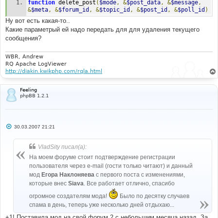
function
 delete_post
(
$mode
,
&
$post_data
,
&
$message
,
{
&
$meta
,
&
$forum_id
,
&
$topic_id
,
&
$post_id
,
&
$poll_id
)
$user_id
=
$userdata
[
'user_id'
];
Ну вот есть какая-то..
$sql
=
"UPDATE "
.
 USERS_TABLE 
.
" SET 
user_active=0
Какие параметрый ей надо передать для для удаления текущего
            WHERE user_id=$user_id"
;
сообщения?
if
(
!
$db
->
sql_query
(
$sql
)
)
{
WBR, Andrew
         message_die
(
GENERAL_ERROR
,
"Couldn't change 
RQ Apache LogViewer
user status"
,
""
,
__LINE__
,
__FILE__
,
$sql
);
http://diakin.kwikphp.com/rqla.html
}
$sql
=
"DELETE FROM "
.
 SESSIONS_TABLE 
.
"
         WHERE  session_user_id=$user_id"
;
Feeling
if
(
!
$db
->
sql_query
(
$sql
)
)
phpBB 1.2.1
{
         message_die
(
GENERAL_ERROR
,
"Shit happens"
);
}
$mustdie
=
true
;
С
30.03.2007 21:21
//      }
о
}
о
б
$clear
=
"Это письмо содержало спам!!!"
;
// заменяем 
VladSity писал(а):
щ
весь текст письма, пошли они..
е
На моем форуме стоит подтверждение регистрации
$subject
=
"Это письмо содержало спам!!!"
;
// до кучи 
н
пользователя через e-mail (гости только читают) и данный
меняем заголовок
и
е
мод
Егора Наклоняева
с первого поста с изменениями,
if
(!
$mustdie
)
return
$clear
;
// если флаг спама 
которые внес
Siava
. Все работает отлично, спасибо
- возвращаем измененный текст письма
огромное создателям мода!
Было по десятку случаев
if
(
$userdata
[
'session_logged_in'
])
message_die
(
CRITICAL_MESSAGE
,
'You_been_blocked'
);
спама в день, теперь уже несколько дней отдыхаю...
     message_die
(
CRITICAL_MESSAGE
,
+1! Поставила мод на свой форум 2 с небольшим месяца назад. За