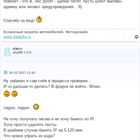
повезет - что ж, лес рубят - щепки летят, пусть шлют малявы
админу или читают предупреждения... 8)
Спасибо за мод!
Бумажные модели автомобилей. Фотодизайн.
www.vladsity.ru
diakin
phpBB 1.0.0
С
30.03.2007 12:40
о
о
Ну забанил я сам себя в процессе проверки...
б
И чо дальше-то делать? В форум не войти.. Млин..
щ
е
н
и
е
ладно, ладно..
Не хочу получать писем и не хочу банить по IP.
Хочу просто удалять посты.
В крайнем случае банить IP на 5-120 мин.
Что нужно убрать из кода?