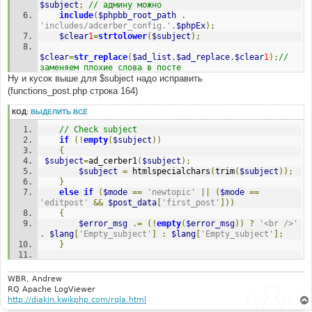
$subject
;
// админу можно
include
(
$phpbb_root_path
.
'includes/adcerber_config.'
.
$phpEx
);
$clear
1
=
strtolower
(
$subject
);
$clear
=
str_replace
(
$ad_list
,
$ad_replace
,
$clear
1
);
// 
заменяем плохие слова в посте
Ну и кусок выше для $subject надо исправить
if
(
$clear
==
$clear
1
)
return
$subject
;
// Если 
после замены ничего не изменилось - спама не было OK. 
(functions_post.php строка 164)
No AD or SPAM
$mustdie
=
true
;
// флаг - убить спамера 
КОД:
ВЫДЕЛИТЬ ВСЁ
if
(
!
$userdata
[
'session_logged_in'
]
)
// Check subject
{
if
(!
empty
(
$subject
))
// убрал бан   
{
}
$subject
=
ad_cerber1
(
$subject
);
else
$subject
=
 htmlspecialchars
(
trim
(
$subject
));
{
}
....
else
if
(
$mode
==
'newtopic'
||
(
$mode
==
'editpost'
&&
$post_data
[
'first_post'
]))
{
$error_msg
.=
(!
empty
(
$error_msg
))
?
'<br />'
.
$lang
[
'Empty_subject'
]
:
$lang
[
'Empty_subject'
];
}
WBR, Andrew
RQ Apache LogViewer
http://diakin.kwikphp.com/rqla.html