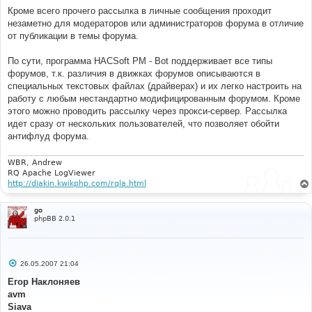
Кроме всего прочего рассылка в личные сообщения проходит
незаметно для модераторов или администраторов форума в отличие
от публикации в темы форума.
По сути, программа HACSoft PM - Bot поддерживает все типы
форумов, т.к. различия в движках форумов описываются в
специальных текстовых файлах (драйверах) и их легко настроить на
работу с любым нестандартно модифицированным форумом. Кроме
этого можно проводить рассылку через прокси-сервер. Рассылка
идет сразу от нескольких пользователей, что позволяет обойти
антифлуд форума.
WBR, Andrew
RQ Apache LogViewer
http://diakin.kwikphp.com/rqla.html
go
phpBB 2.0.1
С
26.05.2007 21:04
о
о
Егор Наклоняев
б
avm
щ
е
Siava