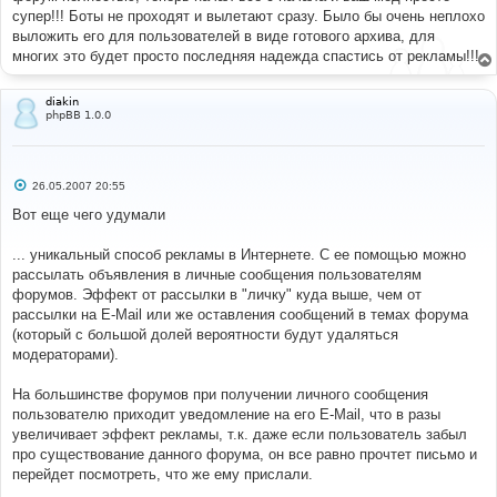
н
супер!!! Боты не проходят и вылетают сразу. Было бы очень неплохо
и
е
выложить его для пользователей в виде готового архива, для
многих это будет просто последняя надежда спастись от рекламы!!!
diakin
phpBB 1.0.0
С
26.05.2007 20:55
о
о
Вот еще чего удумали
б
щ
е
... уникальный способ рекламы в Интернете. С ее помощью можно
н
рассылать объявления в личные сообщения пользователям
и
е
форумов. Эффект от рассылки в "личку" куда выше, чем от
рассылки на E-Mail или же оставления сообщений в темах форума
(который с большой долей вероятности будут удаляться
модераторами).
На большинстве форумов при получении личного сообщения
пользователю приходит уведомление на его E-Mail, что в разы
увеличивает эффект рекламы, т.к. даже если пользователь забыл
про существование данного форума, он все равно прочтет письмо и
перейдет посмотреть, что же ему прислали.