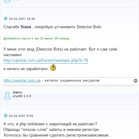
С
03.04.2007 18:36
о
о
Спасибо
Siava
, попробую установить Detector Bots
б
щ
е
Добавлено спустя 1 час 11 минут 39 секунд:
н
и
е
У меня этот мод (Detector Bots) не работает. Вот я сам себе
наспамил
http://uportal.com.ua/forum/viewtopic.php?t=76
и ничего не заработало.
http://uportal.com.ua
- каталог украинских ресурсов
diakin
phpBB 1.0.0
С
04.04.2007 8:55
о
о
А что, в php strtolower с кириллицей не работает?
б
Образцы "плохих слов" забиты в нижнем регистре.
щ
е
Хотелось бы сравнение сделать регистронезависимым..
н