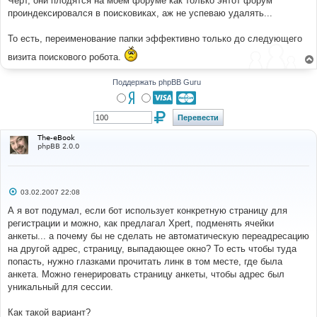
Черт, они плодятся на моем форуме как только энтот форум
н
проиндексировался в поисковиках, аж не успеваю удалять...
и
е
То есть, переименование папки эффективно только до следующего
визита поискового робота.
Поддержать phpBB Guru
The-eBook
phpBB 2.0.0
С
03.02.2007 22:08
о
о
А я вот подумал, если бот использует конкретную страницу для
б
регистрации и можно, как предлагал Xpert, подменять ячейки
щ
е
анкеты... а почему бы не сделать не автоматическую переадресацию
н
на другой адрес, страницу, выпадающее окно? То есть чтобы туда
и
е
попасть, нужно глазками прочитать линк в том месте, где была
анкета. Можно генерировать страницу анкеты, чтобы адрес был
уникальный для сессии.
Как такой вариант?