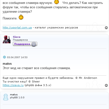
все сообщения спамера вручную.
Что делать? Как настроить
форум так, чтобы все сообщения стирались автоматически при
удалении спамера?
Помогите.
http://uportal.com.ua
- каталог украинских ресурсов
Siava
Поддержка
С
03.04.2007 14:53
о
о
matvs
б
Этот мод не стирает все сообщения спамера.
щ
е
н
и
Еще одно нарушение правил и будете забанены. © Mr. Anderson
е
Ты очистил кеш? © Sheer
https://siava.ru
(phpbb
2.0.x
3.5.x)
matvs
phpBB 1.0.0