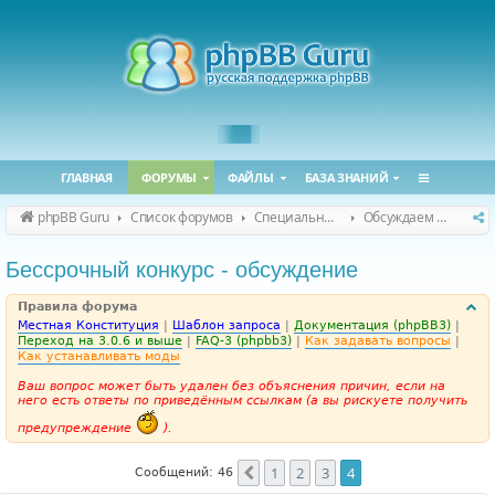
ГЛАВНАЯ
ФОРУМЫ
ФАЙЛЫ
БАЗА ЗНАНИЙ
phpBB Guru
Список форумов
Специальные форумы
Обсуждаем сайт и конференцию
Бессрочный конкурс - обсуждение
Правила форума
Местная Конституция
|
Шаблон запроса
|
Документация (phpBB3)
|
Переход на 3.0.6 и выше
|
FAQ-3 (phpbb3)
|
Как задавать вопросы
|
Как устанавливать моды
Ваш вопрос может быть удален без объяснения причин, если на
него есть ответы по приведённым ссылкам (а вы рискуете получить
предупреждение
).
1
2
3
4
Пред.
Сообщений: 46