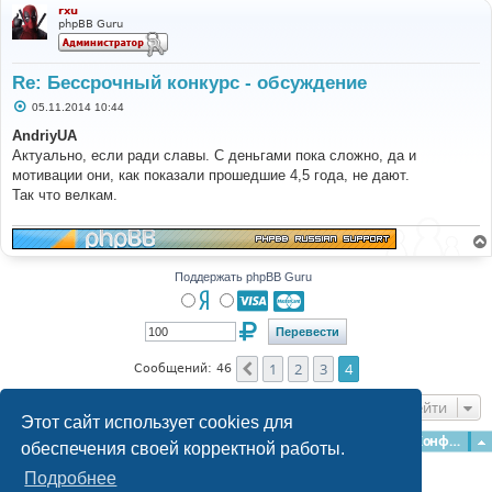
rxu
phpBB Guru
Re: Бессрочный конкурс - обсуждение
С
05.11.2014 10:44
о
о
AndriyUA
б
Актуально, если ради славы. С деньгами пока сложно, да и
щ
е
мотивации они, как показали прошедшие 4,5 года, не дают.
н
Так что велкам.
и
е
Поддержать phpBB Guru
1
2
3
4
Пред.
Сообщений: 46
Перейти
Этот сайт использует cookies для
Главная
Форумы
Наша команда
О команде
Конфиденциальность
обеспечения своей корректной работы.
Подробнее