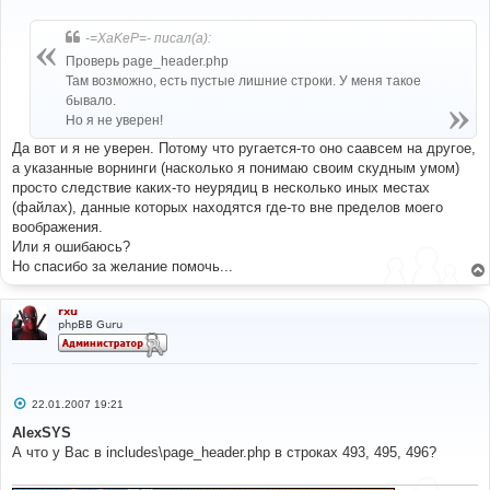
о
[
'moderator'
]
=>
1
,
о
[
'manage'
]
=>
1
б
-=XaKeP=- писал(а):
)
щ
е
Проверь page_header.php
н
----------------------------------------------------
Там возможно, есть пустые лишние строки. У меня такое
и
DEBUG 
:
е
бывало.
----------------------------------------------------
Но я не уверен!
album_permissions 
:
 before album_user_access 
:
'Personal Gallery Of ad'
(
id
=
0
),
$album_permission
=
Да вот и я не уверен. Потому что ругается-то оно саавсем на другое,
NULL
а указанные ворнинги (насколько я понимаю своим скудным умом)
----------------------------------------------------
просто следствие каких-то неурядиц в несколько иных местах
DEBUG 
:
(файлах), данные которых находятся где-то вне пределов моего
----------------------------------------------------
album_permissions 
:
 after album_user_access 
:
воображения.
'Personal Gallery Of ad'
(
id
=
0
),
$album_permission
=
Или я ошибаюсь?
array
=
(
Но спасибо за желание помочь...
[
'view'
]
=>
1
,
[
'upload'
]
=>
1
,
[
'rate'
]
=>
1
,
rxu
[
'comment'
]
=>
1
,
phpBB Guru
[
'edit'
]
=>
1
,
[
'delete'
]
=>
1
,
[
'moderator'
]
=>
1
)
С
22.01.2007 19:21
о
----------------------------------------------------
о
AlexSYS
DEBUG 
:
б
А что у Вас в includes\page_header.php в строках 493, 495, 496?
----------------------------------------------------
щ
е
$album_config
[
'personal_gallery'
]
=
0
н
----------------------------------------------------