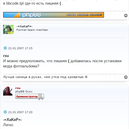
е
в bbcode.tpl где-то есть лишняя
{
.
-=XaKeP=-
Former team member
С
21.01.2007 17:15
о
о
rxu
б
И можно предположить, что лишняя
{
добавилась после установки
щ
е
мода фотоальбома?
н
и
е
Лучше синица в руках, чем утка под кроватью ©
rxu
phpBB Guru
С
21.01.2007 17:20
о
о
-=XaKeP=-
б
Легко.
щ
е