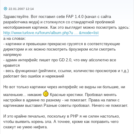
С
22.01.2007 12:14
о
о
Здравствуйте. Вот поставил себе FAP 1.4.0 (качал с сайта
б
разработчика мода) и столкнулся со стандартной проблемой
щ
е
неотображения картинок. Как это выглядит можно посмотреть здесь:
н
http://www.turlove.ru/forum/album.php?u ... &mode=list
и
е
а на словах:
- картинки и превьюшки прекрасно грузятся в соответствующие
директории и их можно посмотреть броузером если смотреть
напрямую
- админ интерфейс пишет про GD 2.0, что ему абсолютно все
нравится
- весь функционал (рейтинги, ссылки, количество просмотров и т.д.)
работает без ошибок и нареканий
Но вот только картинки через интерфейс не видны ни большие, ни
маленькие... никакие
Красные крестики. Пробовал менять
настройки в админе по разному - не помогает. Права на папки с
картинками выставил.Разные советы пробовал. Ничего не помогает.
И это крайне печально, поскольку в PHP я не силен настолько,
чтобы выявить корень зла. А точнее, кроме как поправить чего
скажут не умею нифига.