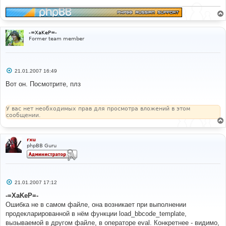
н
и
е
-=XaKeP=-
Former team member
С
21.01.2007 16:49
о
о
Вот он. Посмотрите, плз
б
щ
е
н
У вас нет необходимых прав для просмотра вложений в этом
и
сообщении.
е
rxu
phpBB Guru
С
21.01.2007 17:12
о
о
-=XaKeP=-
б
Ошибка не в самом файле, она возникает при выполнении
щ
е
продекларированной в нём функции load_bbcode_template,
н
вызываемой в другом файле, в операторе eval. Конкретнее - видимо,
и