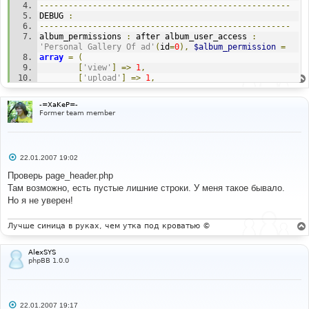
----------------------------------------------------
DEBUG 
:
----------------------------------------------------
album_permissions 
:
 after album_user_access 
:
'Personal Gallery Of ad'
(
id
=
0
),
$album_permission
=
array
=
(
[
'view'
]
=>
1
,
[
'upload'
]
=>
1
,
[
'rate'
]
=>
1
,
[
'comment'
]
=>
1
,
-=XaKeP=-
[
'edit'
]
=>
1
,
Former team member
[
'delete'
]
=>
1
,
[
'moderator'
]
=>
1
)
С
22.01.2007 19:02
----------------------------------------------------
о
DEBUG 
:
о
Проверь page_header.php
----------------------------------------------------
б
Там возможно, есть пустые лишние строки. У меня такое бывало.
щ
$album_config
[
'personal_gallery'
]
=
0
е
Но я не уверен!
----------------------------------------------------
н
DEBUG 
:
и
----------------------------------------------------
е
Лучше синица в руках, чем утка под кроватью ©
final
:
$album_permission
=
array
=
(
AlexSYS
[
'view'
]
=>
1
,
phpBB 1.0.0
[
'upload'
]
=>
1
,
[
'rate'
]
=>
1
,
[
'comment'
]
=>
1
,
[
'edit'
]
=>
1
,
С
[
'delete'
]
=>
1
,
22.01.2007 19:17