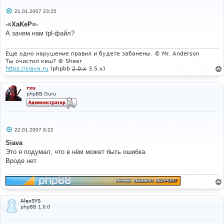
С
21.01.2007 23:25
о
о
-=XaKeP=-
б
А зачем нам tpl-файл?
щ
е
н
и
Еще одно нарушение правил и будете забанены. © Mr. Anderson
е
Ты очистил кеш? © Sheer
https://siava.ru
(phpbb
2.0.x
3.5.x)
rxu
phpBB Guru
С
22.01.2007 9:22
о
о
Siava
б
Это я подумал, что в нём может быть ошибка.
щ
е
Вроде нет.
н
и
е
AlexSYS
phpBB 1.0.0