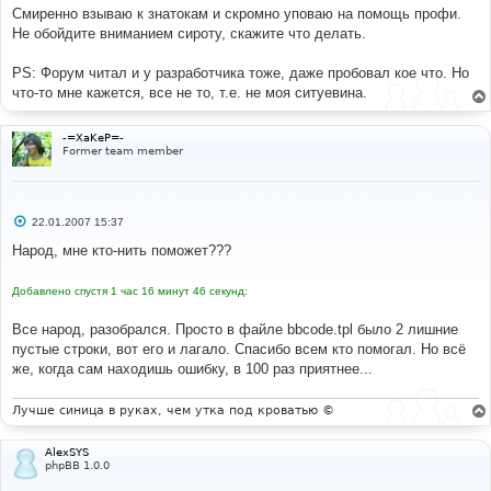
Смиренно взываю к знатокам и скромно уповаю на помощь профи.
Не обойдите вниманием сироту, скажите что делать.
PS: Форум читал и у разработчика тоже, даже пробовал кое что. Но
что-то мне кажется, все не то, т.е. не моя ситуевина.
-=XaKeP=-
Former team member
С
22.01.2007 15:37
о
о
Народ, мне кто-нить поможет???
б
щ
е
Добавлено спустя 1 час 16 минут 46 секунд:
н
и
е
Все народ, разобрался. Просто в файле bbcode.tpl было 2 лишние
пустые строки, вот его и лагало. Спасибо всем кто помогал. Но всё
же, когда сам находишь ошибку, в 100 раз приятнее...
Лучше синица в руках, чем утка под кроватью ©
AlexSYS
phpBB 1.0.0