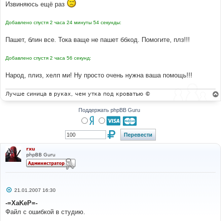
Извиняюсь ещё раз
н
и
е
Добавлено спустя 2 часа 24 минуты 54 секунды:
Пашет, блин все. Тока ваще не пашет ббкод. Помогите, плз!!!
Добавлено спустя 2 часа 56 секунд:
Народ, плиз, хелп ми! Ну просто очень нужна ваша помощь!!!
Лучше синица в руках, чем утка под кроватью ©
Поддержать phpBB Guru
rxu
phpBB Guru
С
21.01.2007 16:30
о
о
-=XaKeP=-
б
Файл с ошибкой в студию.
щ
е