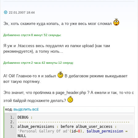
С
22.01.2007 18:44
о
о
Эх, хоть скажите куда копать, а то уже весь мозг сломал
б
щ
е
н
Добавлено спустя 8 минут 52 секунды:
и
е
Я уж и .htaccess весь поудалял из папки upload (как там
рекомендуется), а толку ноль...
Добавлено спустя 2 часа 42 минуты 12 секунд:
А! Ой! Главное-то я и забыл
В дебаговом режиме выкидывает
вот такую портянку.
Это значит, что проблема в page_header.php ? А ежели и так, то что с
этой байдой подскажете делать?
КОД:
ВЫДЕЛИТЬ ВСЁ
DEBUG 
:
----------------------------------------------------
album_permissions 
:
 before album_user_access 
:
'Personal Gallery Of ad'
(
id
=
0
),
$album_permission
=
NULL