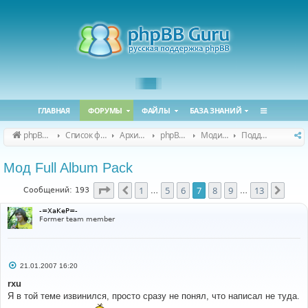
ГЛАВНАЯ
ФОРУМЫ
ФАЙЛЫ
БАЗА ЗНАНИЙ
phpBB Guru
Список форумов
Архивные форумы
phpBB 2.0.x (архив)
Модификация phpBB 2.0.x
Поддержка модов для phpBB 2.0.x
Мод Full Album Pack
Страница
7
из
13
1
5
6
7
8
9
13
Пред.
След
Сообщений: 193
…
…
-=XaKeP=-
Former team member
С
21.01.2007 16:20
о
о
rxu
б
Я в той теме извинился, просто сразу не понял, что написал не туда.
щ
е