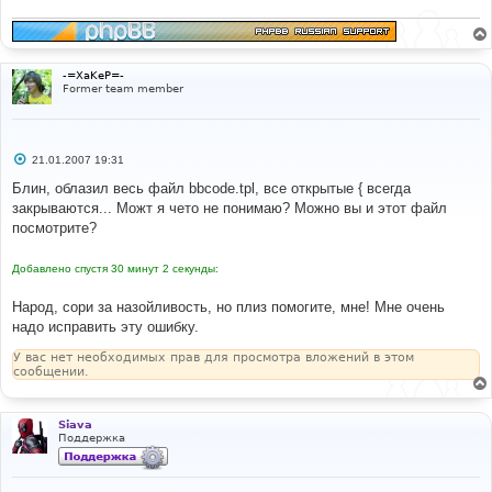
н
и
е
-=XaKeP=-
Former team member
С
21.01.2007 19:31
о
о
Блин, облазил весь файл bbcode.tpl, все открытые { всегда
б
закрываются... Можт я чето не понимаю? Можно вы и этот файл
щ
е
посмотрите?
н
и
е
Добавлено спустя 30 минут 2 секунды:
Народ, сори за назойливость, но плиз помогите, мне! Мне очень
надо исправить эту ошибку.
У вас нет необходимых прав для просмотра вложений в этом
сообщении.
Siava
Поддержка