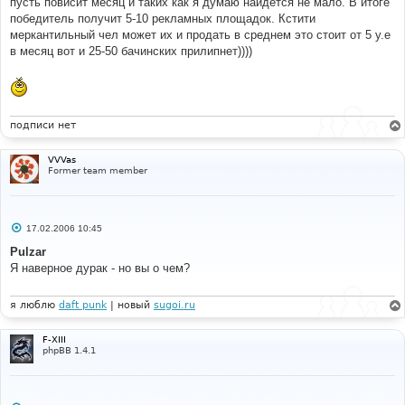
пусть повисит месяц и таких как я думаю найдется не мало. В итоге
победитель получит 5-10 рекламных площадок. Кстити
меркантильный чел может их и продать в среднем это стоит от 5 у.е
в месяц вот и 25-50 бачинских прилипнет))))
подписи нет
VVVas
Former team member
С
17.02.2006 10:45
о
о
Pulzar
б
Я наверное дурак - но вы о чем?
щ
е
н
и
я люблю
daft punk
| новый
sugoi.ru
е
F-XIII
phpBB 1.4.1