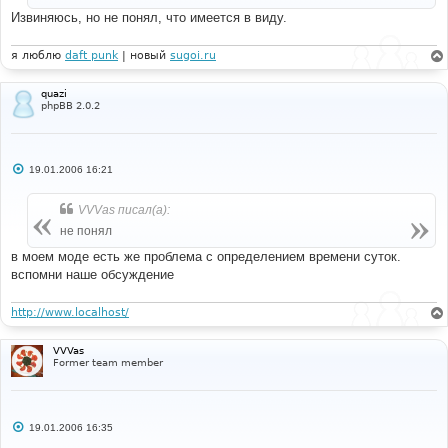
е
Извиняюсь, но не понял, что имеется в виду.
я люблю
daft punk
| новый
sugoi.ru
quazi
phpBB 2.0.2
С
19.01.2006 16:21
о
о
б
VVVas писал(а):
щ
е
не понял
н
и
в моем моде есть же проблема с определением времени суток.
е
вспомни наше обсуждение
http://www.localhost/
VVVas
Former team member
С
19.01.2006 16:35
о