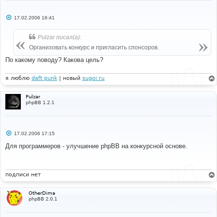
С
17.02.2006 16:41
о
о
б
Pulzar писал(а):
щ
е
Организовать конкурс и пригласить спонсоров.
н
и
По какому поводу? Какова цель?
е
я люблю
daft punk
| новый
sugoi.ru
Pulzar
phpBB 1.2.1
С
17.02.2006 17:15
о
о
Для программеров - улучшение phpBB на конкурсной основе.
б
щ
е
н
и
подписи нет
е
OtherDima
phpBB 2.0.1