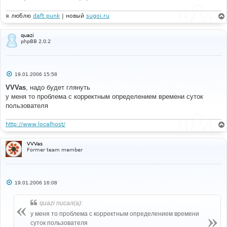
я люблю
daft punk
| новый
sugoi.ru
quazi
phpBB 2.0.2
С
19.01.2006 15:58
о
о
VVVas
, надо будет глянуть
б
у меня то проблема с корректным определением времени суток
щ
е
пользователя
н
и
е
http://www.localhost/
VVVas
Former team member
С
19.01.2006 16:08
о
о
б
quazi писал(а):
щ
е
у меня то проблема с корректным определением времени
н
суток пользователя
и