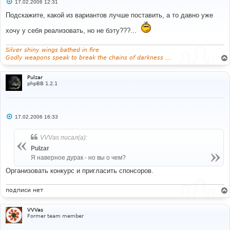
С
17.02.2006 12:31
о
о
Подскажите, какой из вариантов лучше поставить, а то давно уже
б
щ
хочу у себя реализовать, но не бэту???...
е
н
и
Silver shiny wings bathed in fire
е
Godly weapons speak to break the chains of darkness ...
Pulzar
phpBB 1.2.1
С
17.02.2006 16:33
о
о
б
VVVas писал(а):
щ
е
Pulzar
н
Я наверное дурак - но вы о чем?
и
е
Организовать конкурс и пригласить спонсоров.
подписи нет
VVVas
Former team member