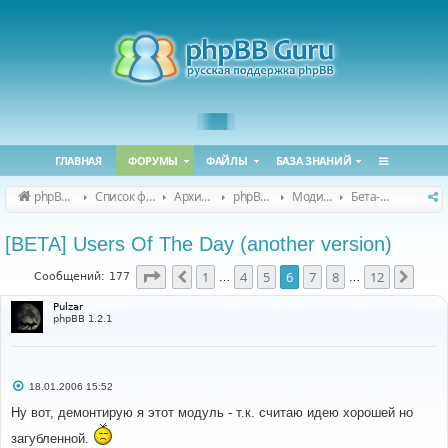
ГЛАВНАЯ
ФОРУМЫ
ФАЙЛЫ
БАЗА ЗНАНИЙ
phpBB Guru
Список форумов
Архивные форумы
phpBB 2.0.x (архив)
Модификация phpBB 2.0.x
Бета-версии модов для phpBB 2.0.x
[BETA] Users Of The Day (another version)
Страница
6
из
12
1
4
5
6
7
8
12
Пред.
След
Сообщений: 177
…
…
Pulzar
phpBB 1.2.1
С
18.01.2006 15:52
о
о
Ну вот, демонтирую я этот модуль - т.к. считаю идею хорошей но
б
щ
загубленной.
е