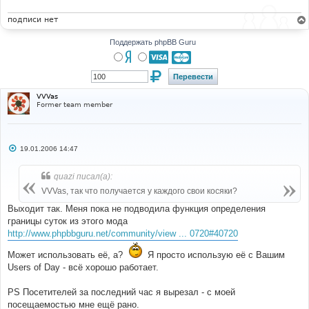
н
и
подписи нет
е
Поддержать phpBB Guru
VVVas
Former team member
С
19.01.2006 14:47
о
о
б
quazi писал(а):
щ
е
VVVas, так что получается у каждого свои косяки?
н
и
Выходит так. Меня пока не подводила функция определения
е
границы суток из этого мода
http://www.phpbbguru.net/community/view ... 0720#40720
Может использовать её, а?
Я просто использую её с Вашим
Users of Day - всё хорошо работает.
PS Посетителей за последний час я вырезал - с моей
посещаемостью мне ещё рано.