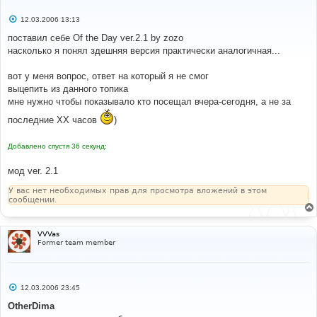
С
12.03.2006 13:13
о
о
поставил себе Of the Day ver.2.1 by zozo
б
насколько я понял здешняя версия практически аналогичная...
щ
е
н
вот у меня вопрос, ответ на который я не смог
и
е
выцепить из данного топика
мне нужно чтобы показывало кто посещал вчера-сегодня, а не за
последние ХХ часов
)
Добавлено спустя 36 секунд:
мод ver. 2.1
У вас нет необходимых прав для просмотра вложений в этом
сообщении.
VVVas
Former team member
С
12.03.2006 23:45
о
о
OtherDima
б