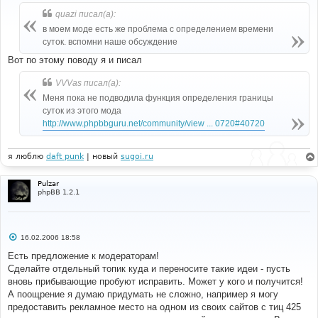
о
б
quazi писал(а):
щ
е
в моем моде есть же проблема с определением времени
н
суток. вспомни наше обсуждение
и
е
Вот по этому поводу я и писал
VVVas писал(а):
Меня пока не подводила функция определения границы
суток из этого мода
http://www.phpbbguru.net/community/view ... 0720#40720
я люблю
daft punk
| новый
sugoi.ru
Pulzar
phpBB 1.2.1
С
16.02.2006 18:58
о
о
Есть предложение к модераторам!
б
Сделайте отдельный топик куда и переносите такие идеи - пусть
щ
е
вновь прибывающие пробуют исправить. Может у кого и получится!
н
А поощрение я думаю придумать не сложно, например я могу
и
е
предоставить рекламное место на одном из своих сайтов с тиц 425