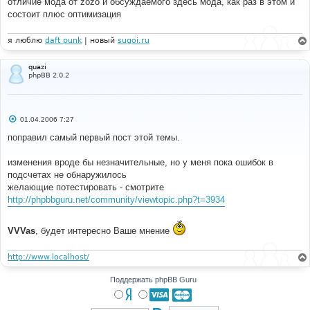
отличие мода от zozo и обсуждаемого здесь мода, как раз в этом и
щ
е
состоит плюс оптимизация
н
и
е
я люблю
daft punk
| новый
sugoi.ru
quazi
phpBB 2.0.2
С
01.04.2006 7:27
о
о
поправил самый первый пост этой темы.
б
щ
е
изменения вроде бы незначительные, но у меня пока ошибок в
н
подсчетах не обнаружилось
и
е
желающие потестировать - смотрите
http://phpbbguru.net/community/viewtopic.php?t=3934
VVVas
, будет интересно Ваше мнение
http://www.localhost/
Поддержать phpBB Guru