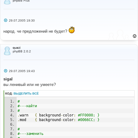
phpBB Plus
С
29.07.2005 19:30
о
о
народ. че предложений не будет?
б
щ
е
н
и
quazi
е
phpBB 2.0.2
С
29.07.2005 19:43
о
о
sigal
б
вы ленивый или не умеете?
щ
е
н
КОД:
ВЫДЕЛИТЬ ВСЁ
и
е
#
#---найти
#
.
warn   
{
 background
-
color
:
#FF0000; }
.
mod    
{
 background
-
color
:
#0066CC; } 
#
#---заменить