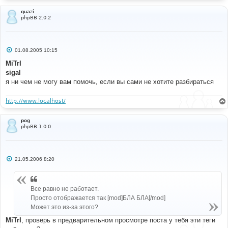
н
и
quazi
е
phpBB 2.0.2
С
01.08.2005 10:15
о
о
MiTrI
б
sigal
щ
е
я ни чем не могу вам помочь, если вы сами не хотите разбираться
н
и
е
http://www.localhost/
pog
phpBB 1.0.0
С
21.05.2006 8:20
о
о
б
щ
Все равно не работает.
е
н
Просто отображается так [mod]БЛА БЛА[/mod]
и
Может это из-за этого?
е
MiTrI
, проверь в предварительном просмотре поста у тебя эти теги