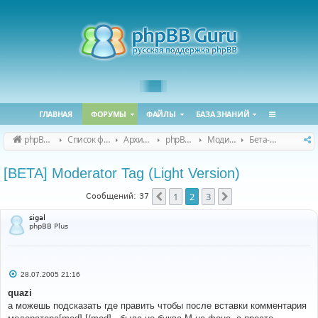
ГЛАВНАЯ
ФОРУМЫ
ФАЙЛЫ
БАЗА ЗНАНИЙ
phpBB Guru
Список форумов
Архивные форумы
phpBB 2.0.x (архив)
Модификация phpBB 2.0.x
Бета-версии модов для phpBB 2.0.x
[BETA] Moderator Tag (Light Version)
1
2
3
Пред.
След.
Сообщений: 37
sigal
phpBB Plus
С
28.07.2005 21:16
о
о
quazi
б
а можешь подсказать где править чтобы после вставки комментария
щ
е