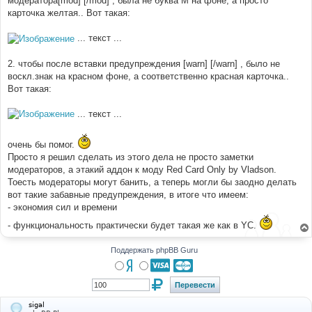
модератора[mod] [/mod] , была не буква М на фоне, а просто
н
карточка желтая.. Вот такая:
и
е
... текст ...
2. чтобы после вставки предупреждения [warn] [/warn] , было не
воскл.знак на красном фоне, а соответственно красная карточка..
Вот такая:
... текст ...
очень бы помог.
Просто я решил сделать из этого дела не просто заметки
модераторов, а этакий аддон к моду Red Card Only by Vladson.
Тоесть модераторы могут банить, а теперь могли бы заодно делать
вот такие забавные предупреждения, в итоге что имеем:
- экономия сил и времени
- функциональность практически будет такая же как в YC.
Поддержать phpBB Guru
sigal