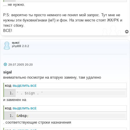
... не нужно.
P.S: вероятно ты просто немного не понял мой запрос. Тут мне не
нужны эти буковки/знаки (м/!) и фон. На этом месте стоят ЖК/РК и
текст сбоку.
ВСЕ!
quazi
phpBB 2.0.2
С
29.07.2005 20:20
о
о
sigal
б
внимательно посмотри на вторую замену, там удалено
щ
е
н
КОД:
ВЫДЕЛИТЬ ВСЁ
и
е
' . $sign . '
и заменен на
КОД:
ВЫДЕЛИТЬ ВСЁ
&
nbsp
;
. соответствующие строки назначения