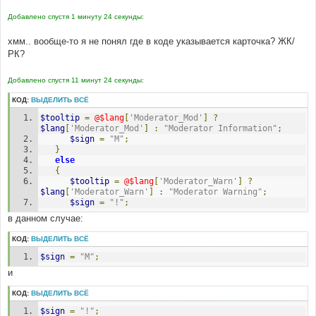
Добавлено спустя 1 минуту 24 секунды:
хмм.. вообще-то я не понял где в коде указывается карточка? ЖК/
РК?
Добавлено спустя 11 минут 24 секунды:
КОД:
ВЫДЕЛИТЬ ВСЁ
$tooltip
=
@$lang
[
'Moderator_Mod'
]
?
$lang
[
'Moderator_Mod'
]
:
"Moderator Information"
;
$sign
=
"M"
;
}
else
{
$tooltip
=
@$lang
[
'Moderator_Warn'
]
?
$lang
[
'Moderator_Warn'
]
:
"Moderator Warning"
;
$sign
=
"!"
;
в данном случае:
КОД:
ВЫДЕЛИТЬ ВСЁ
$sign
=
"M"
;
и
КОД:
ВЫДЕЛИТЬ ВСЁ
$sign
=
"!"
;