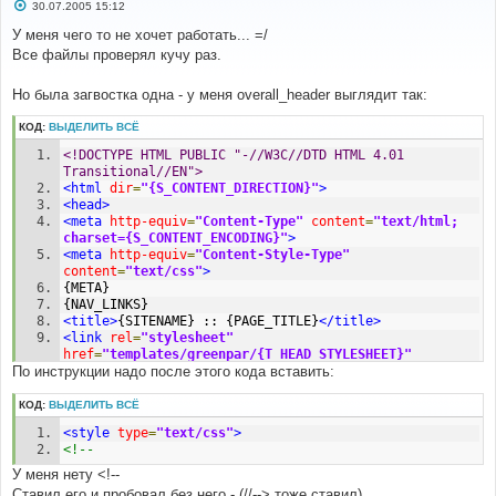
С
30.07.2005 15:12
о
о
У меня чего то не хочет работать... =/
б
Все файлы проверял кучу раз.
щ
е
н
Но была загвостка одна - у меня overall_header выглядит так:
и
е
КОД:
ВЫДЕЛИТЬ ВСЁ
<!DOCTYPE HTML PUBLIC "-//W3C//DTD HTML 4.01 
Transitional//EN">
<html
dir
=
"{S_CONTENT_DIRECTION}"
>
<head>
<meta
http-equiv
=
"Content-Type"
content
=
"text/html; 
charset={S_CONTENT_ENCODING}"
>
<meta
http-equiv
=
"Content-Style-Type"
content
=
"text/css"
>
{META}
{NAV_LINKS}
<title>
{SITENAME} :: {PAGE_TITLE}
</title>
<link
rel
=
"stylesheet"
href
=
"templates/greenpar/{T_HEAD_STYLESHEET}"
По инструкции надо после этого кода вставить:
type
=
"text/css"
>
<style
type
=
"text/css"
>
</style>
КОД:
ВЫДЕЛИТЬ ВСЁ
<!-- BEGIN switch_enable_pm_popup -->
<style
type
=
"text/css"
>
<script
language
=
"Javascript"
type
=
"text/javascript"
>
<!-- 
<!--
if
(
{
PRIVATE_MESSAGE_NEW_FLAG
}
)
У меня нету <!--
{
Ставил его и пробовал без него - (//--> тоже ставил)