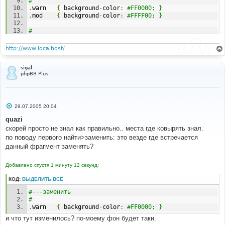
#
.
warn   
{
 background
-
color
:
#FF0000; }
.
mod    
{
 background
-
color
:
#FFFF00; } 
#
#---найти
#
http://www.localhost/
$text
=
'<table border="0" cellpadding="0" 
cellspacing="2"><tr valign="top"><td><div 
sigal
class="moder '
.
$class
.
'" title="'
.
$tooltip
.
phpBB Plus
'">'
.
$sign
.
'</div></td><td class="postbody">'
.
$text
.
'</td></tr></table>'
;
С
#
29.07.2005 20:04
о
#---заменить
о
quazi
#
б
скорей просто не знал как правильно.. места где ковырять знал.
$text
=
'<table border="0" cellpadding="0" 
щ
е
cellspacing="2"><tr valign="top"><td><div 
по поводу первого найти>заменить: это везде где встречается
н
class="moder '
.
$class
.
'" title="'
.
$tooltip
.
данный фрагмент заменять?
и
'">&nbsp;</div></td><td class="postbody">'
.
$text
.
е
'</td></tr></table>'
;
Добавлено спустя 1 минуту 12 секунд:
КОД:
ВЫДЕЛИТЬ ВСЁ
#---заменить 
# 
.
warn   
{
 background
-
color
:
#FF0000; }
и что тут изменилось? по-моему фон будет таки.