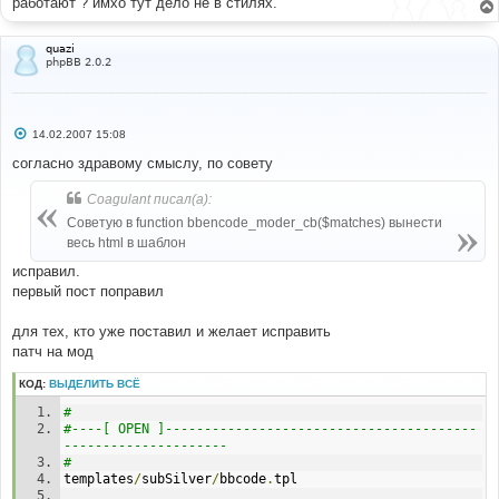
работают ? имхо тут дело не в стилях.
quazi
phpBB 2.0.2
С
14.02.2007 15:08
о
о
согласно здравому смыслу, по совету
б
щ
Coagulant писал(а):
е
н
Советую в function bbencode_moder_cb($matches) вынести
и
е
весь html в шаблон
исправил.
первый пост поправил
для тех, кто уже поставил и желает исправить
патч на мод
КОД:
ВЫДЕЛИТЬ ВСЁ
#
#----[ OPEN ]----------------------------------------
---------------------
#
templates
/
subSilver
/
bbcode
.
tpl