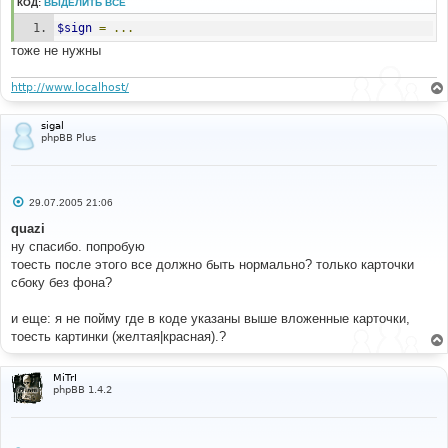
КОД:
ВЫДЕЛИТЬ ВСЁ
$sign
=
...
тоже не нужны
http://www.localhost/
sigal
phpBB Plus
С
29.07.2005 21:06
о
о
quazi
б
ну спасибо. попробую
щ
е
тоесть после этого все должно быть нормально? только карточки
н
сбоку без фона?
и
е
и еще: я не пойму где в коде указаны выше вложенные карточки,
тоесть картинки (желтая|красная).?
MiTrI
phpBB 1.4.2