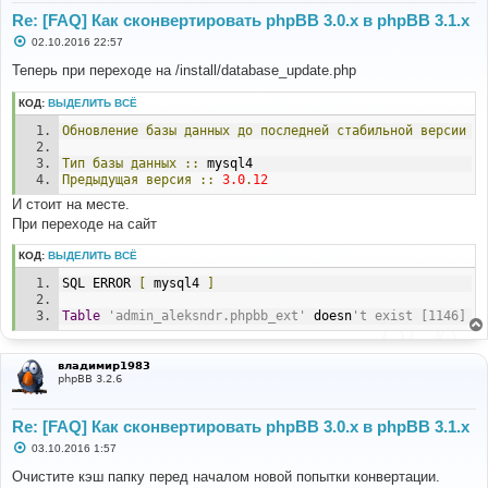
Re: [FAQ] Как сконвертировать phpBB 3.0.х в phpBB 3.1.х
echo
'Installed prosilver ('
.
$id
.
').<br />'
;
}
С
02.10.2016 22:57
else
о
о
{
Теперь при переходе на /install/database_update.php
б
// Activate prosilver
щ
$sql
=
'UPDATE '
.
 STYLES_TABLE 
.
" SET 
КОД:
ВЫДЕЛИТЬ ВСЁ
е
style_active = 1 WHERE style_name = 'prosilver'"
;
н
Обновление
базы
данных
до
последней
стабильной
версии
и
$db
->
sql_query
(
$sql
);
е
}
Тип
базы
данных
::
 mysql4
Предыдущая
версия
::
3.0
.
12
// Set it as the default style
$sql
=
'UPDATE '
.
 CONFIG_TABLE 
.
' SET config_value 
И стоит на месте.
= '
.
$prosilver
[
'style_id'
]
.
" WHERE config_name = 
При переходе на сайт
'default_style'"
;
$db
->
sql_query
(
$sql
);
КОД:
ВЫДЕЛИТЬ ВСЁ
$cache
->
purge
();
echo
'Set prosilver as the default style.<br />'
;
SQL ERROR 
[
 mysql4 
]
// Set all users' styles to prosilver
Table
'admin_aleksndr.phpbb_ext'
 doesn
't exist [1146]
$sql
=
'UPDATE '
.
 USERS_TABLE 
.
' SET user_style = '
.
$prosilver
[
'style_id'
];
$db
->
sql_query
(
$sql
);
владимир1983
echo
'Updated user styles to prosilver.<br />'
;
phpBB 3.2.6
echo
'Done.'
;
?>
Re: [FAQ] Как сконвертировать phpBB 3.0.х в phpBB 3.1.х
С
03.10.2016 1:57
о
о
Очистите кэш папку перед началом новой попытки конвертации.
б