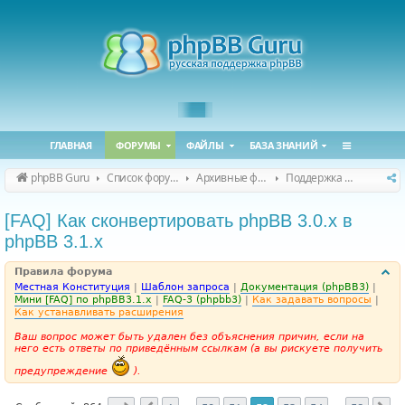
ГЛАВНАЯ
ФОРУМЫ
ФАЙЛЫ
БАЗА ЗНАНИЙ
phpBB Guru
Список форумов
Архивные форумы
Поддержка phpBB 3.1.x
[FAQ] Как сконвертировать phpBB 3.0.х в
phpBB 3.1.х
Правила форума
Местная Конституция
|
Шаблон запроса
|
Документация (phpBB3)
|
Мини [FAQ] по phpBB3.1.x
|
FAQ-3 (phpbb3)
|
Как задавать вопросы
|
Как устанавливать расширения
Ваш вопрос может быть удален без объяснения причин, если на
него есть ответы по приведённым ссылкам (а вы рискуете получить
предупреждение
).