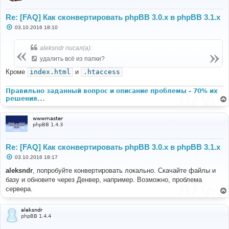
Re: [FAQ] Как сконвертировать phpBB 3.0.х в phpBB 3.1.х
С
03.10.2016 18:10
о
о
б
aleksndr писал(а):
щ
е
удалить всё из папки?
н
и
Кроме
index.html
и
.htaccess
е
Правильно заданный вопрос и описание проблемы - 70% их
решения...
wwwmaster
phpBB 1.4.3
Re: [FAQ] Как сконвертировать phpBB 3.0.х в phpBB 3.1.х
С
03.10.2016 18:17
о
о
aleksndr
, попробуйте конвертировать локально. Скачайте файлы и
б
базу и обновите через Денвер, например. Возможно, проблема
щ
е
сервера.
н
и
е
aleksndr
phpBB 1.4.4