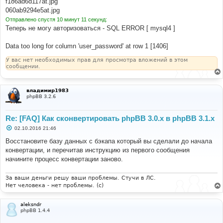
if
(
$style
[
'style_name'
]
==
'prosilver'
)
f186ad6d117at.jpg
н
{
060ab9294e5at.jpg
и
$prosilver
=
$style
;
е
Отправлено спустя 10 минут 11 секунд:
break
;
Теперь не могу авторизоваться - SQL ERROR [ mysql4 ]
}
}
Data too long for column 'user_password' at row 1 [1406]
// Install style if it doesn't exist
У вас нет необходимых прав для просмотра вложений в этом
if
(!
sizeof
(
$prosilver
))
сообщении.
{
$sql_ary
=
array
(
'style_name'
=>
'prosilver'
,
'style_copyright'
=>
'&copy; phpBB Group'
,
владимир1983
phpBB 3.2.6
'style_active'
=>
1
,
'style_path'
=>
'prosilver'
,
'bbcode_bitfield'
=>
'lNg='
,
Re: [FAQ] Как сконвертировать phpBB 3.0.х в phpBB 3.1.х
'style_parent_id'
=>
'0'
,
'style_parent_tree'
=>
''
,
С
02.10.2016 21:46
о
);
о
Восстановите базу данных с бэкапа который вы сделали до начала
б
конвертации, и перечитав инструкцию из первого сообщения
$sql
=
'INSERT INTO '
.
 STYLES_TABLE 
.
'
щ
        '
.
$db
->
sql_build_array
(
'INSERT'
,
$sql_ary
);
е
начините процесс конвертации заново.
н
$db
->
sql_query
(
$sql
);
и
е
За ваши деньги решу ваши проблемы. Стучи в ЛС.
$id
=
$db
->
sql_nextid
();
Нет человека - нет проблемы. (c)
$prosilver
=
array
(
'style_name'
=>
'prosilver'
,
'style_id'
=>
$id
,
aleksndr
'style_active'
=>
1
,
phpBB 1.4.4
);