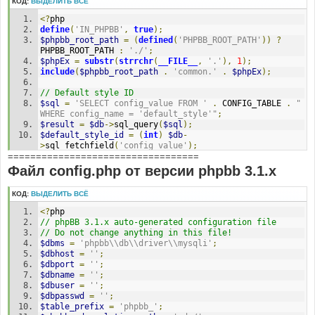
КОД:
ВЫДЕЛИТЬ ВСЁ
<?
php
define
(
'IN_PHPBB'
,
true
);
$phpbb_root_path
=
(
defined
(
'PHPBB_ROOT_PATH'
))
?
PHPBB_ROOT_PATH 
:
'./'
;
$phpEx
=
substr
(
strrchr
(
__FILE__
,
'.'
),
1
);
include
(
$phpbb_root_path
.
'common.'
.
$phpEx
);
// Default style ID
$sql
=
'SELECT config_value FROM '
.
 CONFIG_TABLE 
.
" 
WHERE config_name = 'default_style'"
;
$result
=
$db
->
sql_query
(
$sql
);
$default_style_id
=
(
int
)
$db
-
>
sql_fetchfield
(
'config_value'
);
==================================
$db
->
sql_freeresult
(
$result
);
Файл config.php от версии phpbb 3.1.x
// Default style name
$sql
=
'SELECT style_name FROM '
.
 STYLES_TABLE 
.
' 
КОД:
ВЫДЕЛИТЬ ВСЁ
WHERE style_id = '
.
$default_style_id
;
$result
=
$db
->
sql_query
(
$sql
);
<?
php
$default_style_name
=
$db
-
// phpBB 3.1.x auto-generated configuration file
>
sql_fetchfield
(
'style_name'
);
// Do not change anything in this file!
$db
->
sql_freeresult
(
$result
);
$dbms
=
'phpbb\\db\\driver\\mysqli'
;
$dbhost
=
''
;
// Active styles
$dbport
=
''
;
$sql
=
'SELECT style_id, style_name, style_active 
$dbname
=
''
;
FROM '
.
 STYLES_TABLE
;
$dbuser
=
''
;
$result
=
$db
->
sql_query
(
$sql
);
$dbpasswd
=
''
;
while
(
$row
=
$db
->
sql_fetchrow
(
$result
))
$table_prefix
=
'phpbb_'
;
{