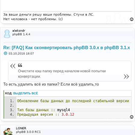
щ
е
н
и
За ваши деньги решу ваши проблемы. Стучи в ЛС.
е
Нет человека - нет проблемы. (c)
aleksndr
phpBB 1.4.4
Re: [FAQ] Как сконвертировать phpBB 3.0.х в phpBB 3.1.х
С
03.10.2016 18:07
о
о
б
щ
Очистите кэш папку перед началом новой попытки
е
н
конвертации.
и
е
То есть,удалить всё из папки? Если всё удалить,то
КОД:
ВЫДЕЛИТЬ ВСЁ
Обновление
базы
данных
до
последней
стабильной
версии
Тип
базы
данных
::
 mysql4
Предыдущая
версия
::
3.0
.
12
LONER
phpBB 3.0.0 RC1