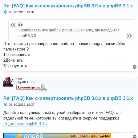
Re: [FAQ] Как сконвертировать phpBB 3.0.х в phpBB 3.1.х
С
03.10.2016 19:31
о
о
б
щ
Скопировать все файлы phpBB 3.1 в папку, где находится
е
н
phpBB 3.0
и
е
Что ставить при копирование файлов - папки /images папки /files
папки /store ?
1
Перезаписать
2
Докачать
3
Пропустить
rxu
phpBB Guru
Re: [FAQ] Как сконвертировать phpBB 3.0.х в phpBB 3.1.х
С
03.10.2016 19:37
о
о
Давайте ваш уникальный случай разбирать не в теме FAQ, а в
б
отдельной теме, которую вы создадите в форуме поддержки
щ
е
Поддержка phpBB 3.1.x
.
н
и
е