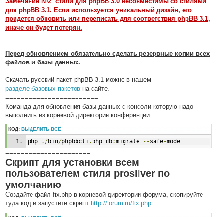
Замечание №2
:
стили для phpBB 3.0 несовместимы со стилями
для phpBB 3.1. Если используется уникальный дизайн, его
придется обновить или переписать для соответствия phpBB 3.1,
иначе он будет потерян.
Перед обновлением обязательно сделать резервные копии всех
файлов и базы данных.
Скачать русский пакет phpBB 3.1 можно в нашем
разделе базовых пакетов
на сайте.
========================
Команда для обновления базы данных с консоли которую надо
выполнить из корневой директории конференции.
КОД:
ВЫДЕЛИТЬ ВСЁ
php 
./
bin
/
phpbbcli
.
php db
:
migrate 
--
safe
-
mode
======================
Скрипт для установки всем
пользователем стиля prosilver по
умолчанию
Создайте файл fix.php в корневой директории форума, скопируйте
туда код и запустите скрипт
http://forum.ru/fix.php