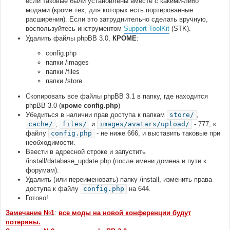
если таковые были установлены вместе с какими-либо
модами (кроме тех, для которых есть портированные
расширения). Если это затруднительно сделать вручную,
воспользуйтесь инструментом
Support ToolKit
(STK).
Удалить файлы phpBB 3.0,
КРОМЕ
:
config.php
папки /images
папки /files
папки /store
Скопировать все файлы phpBB 3.1 в папку, где находится
phpBB 3.0 (
кроме config.php
)
Убедиться в наличии прав доступа к папкам
store/
,
cache/
,
files/
и
images/avatars/upload/
- 777, к
файлу
config.php
- не ниже 666, и выставить таковые при
необходимости.
Ввести в адресной строке и запустить
/install/database_update.php (после имени домена и пути к
форумам).
Удалить (или переименовать) папку /install, изменить права
доступа к файлу
config.php
на 644.
Готово!
Замечание №1
:
все моды на новой конференции будут
потеряны.