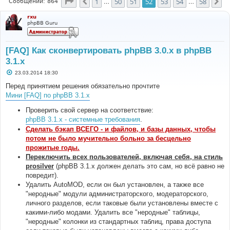
Страница
52
из
58
1
50
51
52
53
54
58
Пред.
Сл
Сообщений: 864
…
…
rxu
phpBB Guru
[FAQ] Как сконвертировать phpBB 3.0.х в phpBB
3.1.х
С
23.03.2014 18:30
о
о
Перед принятием решения обязательно прочтите
б
Мини [FAQ] по phpBB 3.1.x
щ
е
н
Проверить свой сервер на соответствие:
и
phpBB 3.1.x - системные требования
.
е
Сделать бэкап ВСЕГО - и файлов, и базы данных, чтобы
потом не было мучительно больно за бесцельно
прожитые годы.
Переключить всех пользователей, включая себя, на стиль
prosilver
(phpBB 3.1.х должен делать это сам, но всё равно не
повредит).
Удалить AutoMOD, если он был установлен, а также все
"неродные" модули администраторского, модераторского,
личного разделов, если таковые были установлены вместе с
какими-либо модами. Удалить все "неродные" таблицы,
"неродные" колонки из стандартных таблиц, права доступа