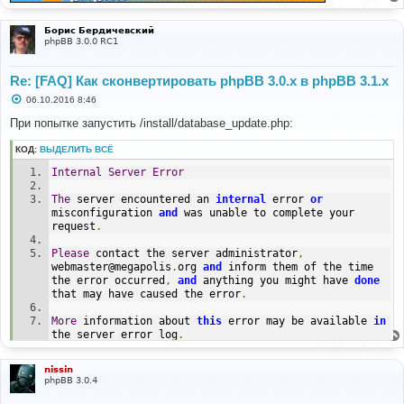
Борис Бердичевский
phpBB 3.0.0 RC1
Re: [FAQ] Как сконвертировать phpBB 3.0.х в phpBB 3.1.х
С
06.10.2016 8:46
о
о
При попытке запустить /install/database_update.php:
б
щ
КОД:
ВЫДЕЛИТЬ ВСЁ
е
н
Internal
Server
Error
и
е
The
 server encountered an 
internal
 error 
or
misconfiguration 
and
 was unable to complete your 
request
.
Please
 contact the server administrator
,
webmaster@megapolis
.
org 
and
 inform them of the time 
the error occurred
,
and
 anything you might have 
done
that may have caused the error
.
More
 information about 
this
 error may be available 
in
the server error log
.
Additionally
,
 a 
500
Internal
Server
Error
 error was 
nissin
encountered 
while
 trying to 
use
 an 
ErrorDocument
 to 
phpBB 3.0.4
handle the request
.