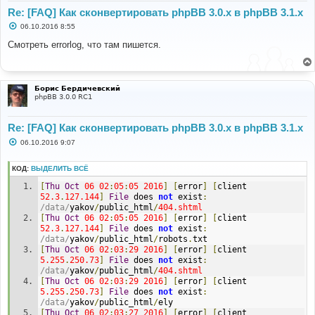
Re: [FAQ] Как сконвертировать phpBB 3.0.х в phpBB 3.1.х
Apache
/
2.2
.
31
(
Unix
)
 mod_ssl
/
2.2
.
31
OpenSSL
/
1.0
.
1e
-
С
06.10.2016 8:55
fips mod_bwlimited
/
1.4
 mod_fcgid
/
2.3
.
9
Server
 at 
о
www
.
megapolis
.
org 
Port
80
о
Смотреть errorlog, что там пишется.
б
щ
е
н
и
Борис Бердичевский
е
phpBB 3.0.0 RC1
Re: [FAQ] Как сконвертировать phpBB 3.0.х в phpBB 3.1.х
С
06.10.2016 9:07
о
о
б
КОД:
ВЫДЕЛИТЬ ВСЁ
щ
е
[
Thu
Oct
06
02
:
05
:
05
2016
]
[
error
]
[
client 
н
52.3
.
127.144
]
File
 does 
not
 exist
:
и
/data/
yakov
/
public_html
/
404.shtml
е
[
Thu
Oct
06
02
:
05
:
05
2016
]
[
error
]
[
client 
52.3
.
127.144
]
File
 does 
not
 exist
:
/data/
yakov
/
public_html
/
robots
.
txt
[
Thu
Oct
06
02
:
03
:
29
2016
]
[
error
]
[
client 
5.255
.
250.73
]
File
 does 
not
 exist
:
/data/
yakov
/
public_html
/
404.shtml
[
Thu
Oct
06
02
:
03
:
29
2016
]
[
error
]
[
client 
5.255
.
250.73
]
File
 does 
not
 exist
:
/data/
yakov
/
public_html
/
ely
[
Thu
Oct
06
02
:
03
:
27
2016
]
[
error
]
[
client 