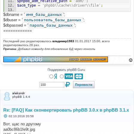
$phpbb_adm_relative_path
=
'adm/'
;
$styles_list
[]
=
$row
;
$acm_type
=
'phpbb\\cache\\driver\\file'
;
}
$db
->
sql_freeresult
(
$result
);
$dbname = '
@define
имя_базы_данных
(
'PHPBB_INSTALLED'
';
,
true
);
//@define('DEBUG', true);
$dbuser = '
пользователь_базы_данных
';
//@define('PHPBB_DISPLAY_LOAD_TIME', true);
$dbpasswd = '
пароль_базы_данных
';
echo
'Default style: '
.
$default_style_name
.
' ('
.
============
$default_style_id
.
')<br />'
;
$exists
=
file_exists
(
'./styles/'
.
Последний раз редактировалось
владимир1983
01.01.2017 15:00, всего
$default_style_name
.
'/style.cfg'
);
редактировалось 28 раз.
Причина:
Добавил команду для обновление БД через консоль
if
(
$exists
)
{
echo
'Default style exists, no work to be done.'
;
exit
;
Поддержать phpBB Guru
}
if
(!
file_exists
(
'./styles/prosilver/style.cfg'
))
{
echo
'Prosilver does not exist. Please upload a 
aleksndr
copy of prosilver from the <a 
phpBB 1.4.4
href="https://www.phpbb.com/downloads/">3.1.0 Full 
Package</a>.'
;
exit
;
Re: [FAQ] Как сконвертировать phpBB 3.0.х в phpBB 3.1.х
}
С
02.10.2016 20:58
о
$prosilver
=
array
();
о
Вот, щас по другому
foreach
(
$styles_list
as
$style
)
б
aa0bc86b1fe9t.jpg
{
щ
е