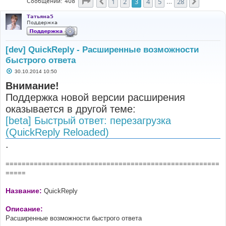
Страница
3
из
28
1
2
3
4
5
28
Пред.
След.
Сообщений: 408
…
Татьяна5
Поддержка
[dev] QuickReply - Расширенные возможности
быстрого ответа
С
30.10.2014 10:50
о
о
Внимание!
б
Поддержка новой версии расширения
щ
е
оказывается в другой теме:
н
и
[beta] Быстрый ответ: перезагрузка
е
(QuickReply Reloaded)
.
=====================================================
=====
Название:
QuickReply
Описание:
Расширенные возможности быстрого ответа