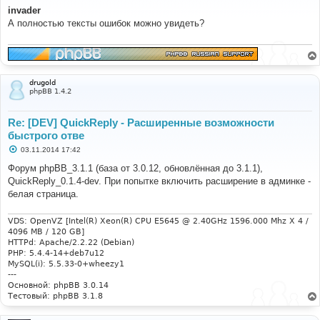
о
invader
б
А полностью тексты ошибок можно увидеть?
щ
е
н
и
е
drugold
phpBB 1.4.2
Re: [DEV] QuickReply - Расширенные возможности
быстрого отве
С
03.11.2014 17:42
о
о
Форум phpBB_3.1.1 (база от 3.0.12, обновлённая до 3.1.1),
б
QuickReply_0.1.4-dev. При попытке включить расширение в админке -
щ
е
белая страница.
н
и
е
VDS: OpenVZ [Intel(R) Xeon(R) CPU E5645 @ 2.40GHz 1596.000 Mhz X 4 /
4096 MB / 120 GB]
HTTPd: Apache/2.2.22 (Debian)
PHP: 5.4.4-14+deb7u12
MySQL(i): 5.5.33-0+wheezy1
---
Основной: phpBB 3.0.14
Тестовый: phpBB 3.1.8