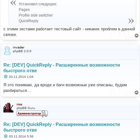
е
Установил следущее:
н
Pages
и
е
Profile side switcher
QuickReply
с этими экстами работает тестовый сайт - никаких проблем в данной
связке.
invader
phpBB 2.0.0
Re: [DEV] QuickReply - Расширенные возможности
быстрого отве
С
03.11.2014 1:04
о
о
Я это понимаю, да вроде и баги возможные уже описаны, будем
б
разбираться...
щ
е
н
и
rxu
е
phpBB Guru
Re: [DEV] QuickReply - Расширенные возможности
быстрого отве
С
03.11.2014 5:56
о