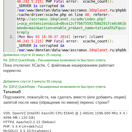
46.242
.
5.215
]
 PHP 
Fatal
 error
:
  xcache_count
():
_SERVER 
is
 corrupted 
in
/
var
/
www
/
denstan
/
data
/
www
/
ascraeus
.
3doplanet
.
ru
/
phpbb
/
cache
/
driver
/
xcache
.
php on line 
48
,
 referer
:
http
:
//ascraeus.3doplanet.ru/adm/index.php?
i=acp_extensions&sid=d6ce12cf7b6755917b8d291fce0c661b
&mode=main&action=enable_pre&ext_name=tatiana5%2Fquic
kreply
[
Mon
Nov
03
18
:
30
:
37
2014
]
[
error
]
[
client 
46.242
.
5.215
]
 PHP 
Fatal
 error
:
  xcache_count
():
_SERVER 
is
 corrupted 
in
/
var
/
www
/
denstan
/
data
/
www
/
ascraeus
.
3doplanet
.
ru
/
phpbb
/
cache
/
driver
/
xcache
.
php on line 
48
,
 referer
:
Добавлено спустя 10 минут 25 секунд:
http
:
//ascraeus.3doplanet.ru/adm/index.php?
Re: [DEV] QuickReply - Расширенные возможности быстрого ответа
i=acp_extensions&sid=d6ce12cf7b6755917b8d291fce0c661b
Пока отключил XCache. С файловым кешированием работает
&mode=main&action=enable_pre&ext_name=tatiana5%2Fquic
корректно.
kreply
[
Mon
Nov
03
18
:
30
:
39
2014
]
[
error
]
[
client 
46.242
.
5.215
]
 PHP 
Fatal
 error
:
  xcache_count
():
Добавлено спустя 3 минуты 50 секунд:
_SERVER 
is
 corrupted 
in
Re: [DEV] QuickReply - Расширенные возможности быстрого ответа
/
var
/
www
/
denstan
/
data
/
www
/
ascraeus
.
3doplanet
.
ru
/
phpbb
Татьяна5
/
cache
/
driver
/
xcache
.
php on line 
48
,
 referer
:
Подскажите, пожалуйста, как сделать вместо (или добавить опцию)
http
:
//ascraeus.3doplanet.ru/adm/index.php?
запятой после ника (обращение по имени) перенос строки?
i=acp_extensions&sid=d6ce12cf7b6755917b8d291fce0c661b
&mode=main&action=enable_pre&ext_name=tatiana5%2Fquic
kreply
VDS: OpenVZ [Intel(R) Xeon(R) CPU E5645 @ 2.40GHz 1596.000 Mhz X 4 /
[
Mon
Nov
03
18
:
31
:
11
2014
]
[
error
]
[
client 
4096 MB / 120 GB]
46.242
.
5.215
]
 PHP 
Fatal
 error
:
  xcache_count
():
HTTPd: Apache/2.2.22 (Debian)
_SERVER 
is
 corrupted 
in
PHP: 5.4.4-14+deb7u12
/
var
/
www
/
denstan
/
data
/
www
/
ascraeus
.
3doplanet
.
ru
/
phpbb
MySQL(i): 5.5.33-0+wheezy1