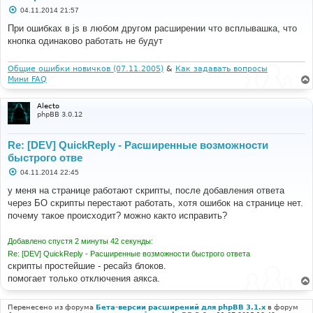
С
&mode=main&action=enable_pre&ext_name=boardtools%2Fup
04.11.2014 21:57
о
load
о
При ошибках в js в любом другом расширении что всплывашка, что
[
Mon
Nov
03
19
:
11
:
45
2014
]
[
error
]
[
client 
б
кнопка одинаково работать не будут
46.242
.
5.215
]
 PHP 
Fatal
 error
:
  xcache_count
():
щ
е
_SERVER 
is
 corrupted 
in
н
/
var
/
www
/
denstan
/
data
/
www
/
ascraeus
.
3doplanet
.
ru
/
phpbb
и
Общие ошибки новичков (07.11.2005)
&
Как задавать вопросы
/
cache
/
driver
/
xcache
.
php on line 
48
,
 referer
:
е
Мини FAQ
http
:
//ascraeus.3doplanet.ru/adm/index.php?
i=acp_extensions&sid=d6ce12cf7b6755917b8d291fce0c661b
&mode=main&action=enable_pre&ext_name=boardtools%2Fup
Alecto
load
phpBB 3.0.12
[
Mon
Nov
03
19
:
16
:
33
2014
]
[
error
]
[
client 
46.242
.
5.215
]
 PHP 
Fatal
 error
:
  xcache_count
():
Re: [DEV] QuickReply - Расширенные возможности
_SERVER 
is
 corrupted 
in
быстрого отве
/
var
/
www
/
denstan
/
data
/
www
/
ascraeus
.
3doplanet
.
ru
/
phpbb
/
cache
/
driver
/
xcache
.
php on line 
48
,
 referer
:
С
04.11.2014 22:45
http
:
//ascraeus.3doplanet.ru/adm/index.php?
о
i=acp_extensions&sid=d6ce12cf7b6755917b8d291fce0c661b
о
у меня на странице работают скрипты, после добавления ответа
б
&mode=main&action=enable_pre&ext_name=tatiana5%2Fprof
через БО скрипты перестают работать, хотя ошибок на странице нет.
щ
ileSideSwitcher
е
почему такое происходит? можно както исправить?
[
Mon
Nov
03
19
:
18
:
53
2014
]
[
error
]
[
client 
н
46.242
.
5.215
]
 PHP 
Fatal
 error
:
  xcache_count
():
и
е
_SERVER 
is
 corrupted 
in
Добавлено спустя 2 минуты 42 секунды:
/
var
/
www
/
denstan
/
data
/
www
/
ascraeus
.
3doplanet
.
ru
/
phpbb
Re: [DEV] QuickReply - Расширенные возможности быстрого ответа
/
cache
/
driver
/
xcache
.
php on line 
48
,
 referer
:
скрипты простейшие - ресайз блоков.
http
:
//ascraeus.3doplanet.ru/adm/index.php?
помогает только отключения аякса.
i=acp_extensions&sid=d6ce12cf7b6755917b8d291fce0c661b
&mode=main&action=enable_pre&ext_name=tatiana5%2Fprof
ileSideSwitcher
Перенесено из форума
Бета-версии расширений для phpBB 3.1.x
в форум