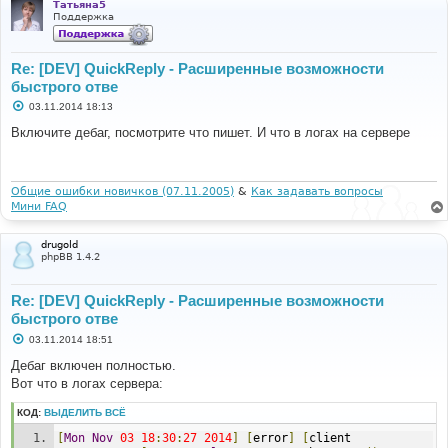
Татьяна5
Поддержка
Re: [DEV] QuickReply - Расширенные возможности
быстрого отве
С
03.11.2014 18:13
о
о
Включите дебаг, посмотрите что пишет. И что в логах на сервере
б
щ
е
н
и
Общие ошибки новичков (07.11.2005)
&
Как задавать вопросы
е
Мини FAQ
drugold
phpBB 1.4.2
Re: [DEV] QuickReply - Расширенные возможности
быстрого отве
С
03.11.2014 18:51
о
о
Дебаг включен полностью.
б
Вот что в логах сервера:
щ
е
н
КОД:
ВЫДЕЛИТЬ ВСЁ
и
е
[
Mon
Nov
03
18
:
30
:
27
2014
]
[
error
]
[
client 