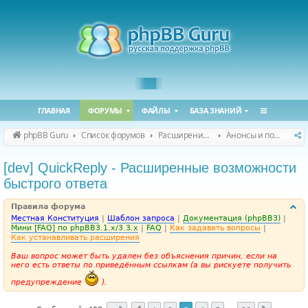
ГЛАВНАЯ
ФОРУМЫ
ФАЙЛЫ
БАЗА ЗНАНИЙ
phpBB Guru
Список форумов
Расширения phpBB
Анонсы и поддержка расширений для phpBB
[dev] QuickReply - Расширенные возможности
быстрого ответа
Правила форума
Местная Конституция
|
Шаблон запроса
|
Документация (phpBB3)
|
Мини [FAQ] по phpBB3.1.x/3.3.x
|
FAQ
|
Как задавать вопросы
|
Как устанавливать расширения
Ваш вопрос может быть удален без объяснения причин, если на
него есть ответы по приведённым ссылкам (а вы рискуете получить
предупреждение
).