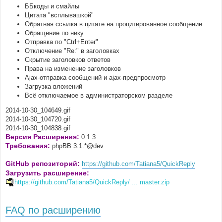
ББкоды и смайлы
Цитата "всплывашкой"
Обратная ссылка в цитате на процитированное сообщение
Обращение по нику
Отправка по "Ctrl+Enter"
Отключение "Re:" в заголовках
Скрытие заголовков ответов
Права на изменение заголовков
Ajax-отправка сообщений и ajax-предпросмотр
Загрузка вложений
Всё отключаемое в администраторском разделе
2014-10-30_104649.gif
2014-10-30_104720.gif
2014-10-30_104838.gif
Версия Расширения:
0.1.3
Требования:
phpBB 3.1.*@dev
GitHub репозиторий:
https://github.com/Tatiana5/QuickReply
Загрузить расширение:
https://github.com/Tatiana5/QuickReply/ ... master.zip
FAQ по расширению