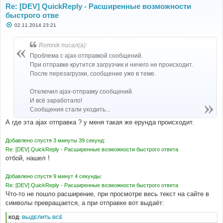
Re: [DEV] QuickReply - Расширенные возможности
быстрого отве
С
02.11.2014 23:21
о
о
б
Romnik писал(а):
щ
е
Проблема с ajax-отправкой сообщений.
н
При отправке крутится загрузчик и ничего не происходит.
и
е
После перезагрузки, сообщение уже в теме.
Отключил ajax-отправку сообщений.
И всё заработало!
Сообщения стали уходить...
А где эта ajax отправка ? у меня такая же ерунда происходит.
Добавлено спустя 3 минуты 39 секунд:
Re: [DEV] QuickReply - Расширенные возможности быстрого ответа
отбой, нашел !
Добавлено спустя 9 минут 4 секунды:
Re: [DEV] QuickReply - Расширенные возможности быстрого ответа
Что-то не пошло расширение, при просмотре весь текст на сайте в
символы превращается, а при отправке вот выдаёт:
КОД:
ВЫДЕЛИТЬ ВСЁ