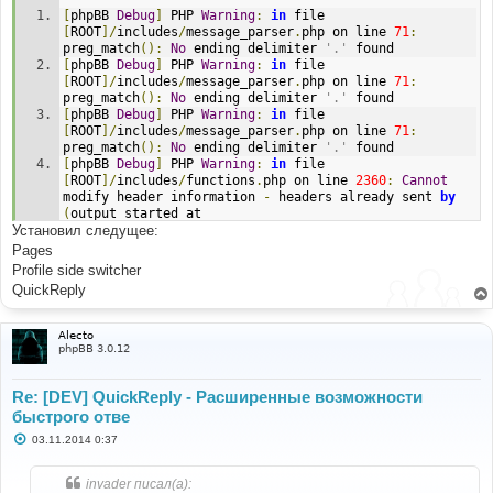
[
phpBB 
Debug
]
 PHP 
Warning
:
in
 file 
[
ROOT
]/
includes
/
message_parser
.
php on line 
71
:
preg_match
():
No
 ending delimiter 
'.'
 found
[
phpBB 
Debug
]
 PHP 
Warning
:
in
 file 
[
ROOT
]/
includes
/
message_parser
.
php on line 
71
:
preg_match
():
No
 ending delimiter 
'.'
 found
[
phpBB 
Debug
]
 PHP 
Warning
:
in
 file 
[
ROOT
]/
includes
/
message_parser
.
php on line 
71
:
preg_match
():
No
 ending delimiter 
'.'
 found
[
phpBB 
Debug
]
 PHP 
Warning
:
in
 file 
[
ROOT
]/
includes
/
functions
.
php on line 
2360
:
Cannot
modify header information 
-
 headers already sent 
by
(
output started at 
Установил следущее:
[
ROOT
]/
includes
/
functions
.
php
:
3839
)
Pages
Profile side switcher
QuickReply
Alecto
phpBB 3.0.12
Re: [DEV] QuickReply - Расширенные возможности
быстрого отве
С
03.11.2014 0:37
о
о
б
invader писал(а):
щ