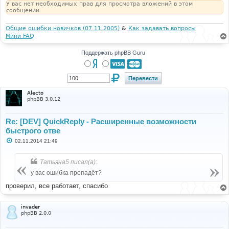
У вас нет необходимых прав для просмотра вложений в этом
сообщении.
Общие ошибки новичков (07.11.2005)
&
Как задавать вопросы
Мини FAQ
Поддержать phpBB Guru
Alecto
phpBB 3.0.12
Re: [DEV] QuickReply - Расширенные возможности
быстрого отве
С
02.11.2014 21:49
о
о
б
Татьяна5 писал(а):
щ
е
у вас ошибка пропадёт?
н
и
проверил, все работает, спасибо
е
invader
phpBB 2.0.0