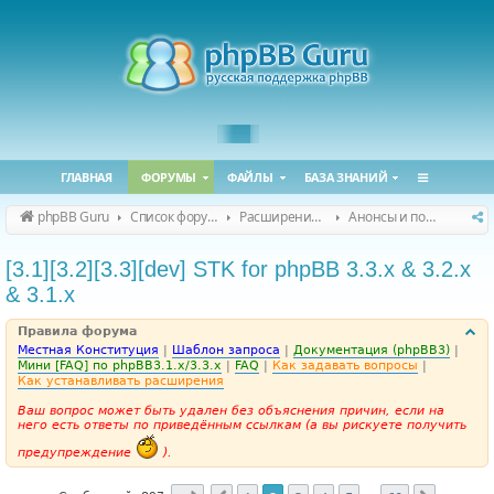
ГЛАВНАЯ
ФОРУМЫ
ФАЙЛЫ
БАЗА ЗНАНИЙ
phpBB Guru
Список форумов
Расширения phpBB
Анонсы и поддержка расширений для phpBB
[3.1][3.2][3.3][dev] STK for phpBB 3.3.x & 3.2.x
& 3.1.x
Правила форума
Местная Конституция
|
Шаблон запроса
|
Документация (phpBB3)
|
Мини [FAQ] по phpBB3.1.x/3.3.x
|
FAQ
|
Как задавать вопросы
|
Как устанавливать расширения
Ваш вопрос может быть удален без объяснения причин, если на
него есть ответы по приведённым ссылкам (а вы рискуете получить
предупреждение
).