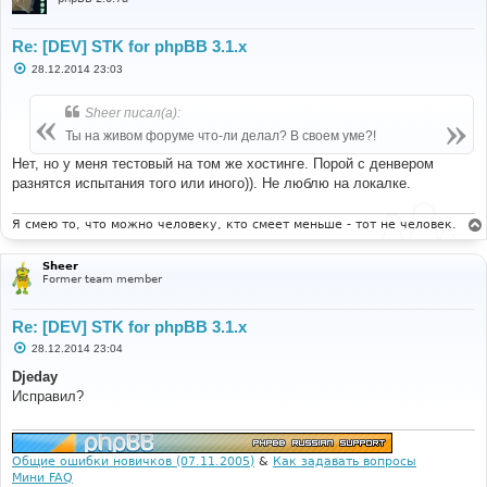
Re: [DEV] STK for phpBB 3.1.x
С
28.12.2014 23:03
о
о
б
Sheer писал(а):
щ
е
Ты на живом форуме что-ли делал? В своем уме?!
н
и
Нет, но у меня тестовый на том же хостинге. Порой с денвером
е
разнятся испытания того или иного)). Не люблю на локалке.
Я смею то, что можно человеку, кто смеет меньше - тот не человек.
Sheer
Former team member
Re: [DEV] STK for phpBB 3.1.x
С
28.12.2014 23:04
о
о
Djeday
б
Исправил?
щ
е
н
и
е
Общие ошибки новичков (07.11.2005)
&
Как задавать вопросы
Мини FAQ