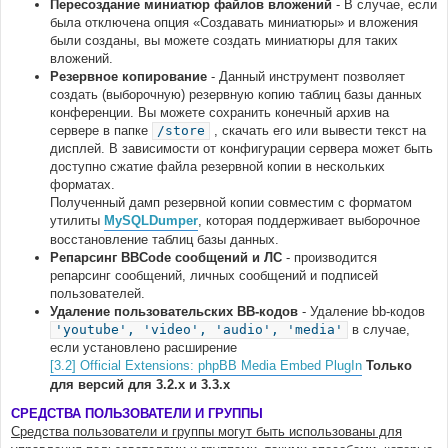
Пересоздание миниатюр файлов вложений
- В случае, если
была отключена опция «Создавать миниатюры» и вложения
были созданы, вы можете создать миниатюры для таких
вложений.
Резервное копирование
- Данный инструмент позволяет
создать (выборочную) резервную копию таблиц базы данных
конференции. Вы можете сохранить конечный архив на
сервере в папке
/store
, скачать его или вывести текст на
дисплей. В зависимости от конфигурации сервера может быть
доступно сжатие файла резервной копии в нескольких
форматах.
Полученный дамп резервной копии совместим с форматом
утилиты
MySQLDumper
, которая поддерживает выборочное
восстановление таблиц базы данных.
Репарсинг BBCode сообщений и ЛС
- производится
репарсинг сообщений, личных сообщений и подписей
пользователей.
Удаление пользовательских BB-кодов
- Удаление bb-кодов
'youtube', 'video', 'audio', 'media'
в случае,
если установлено расширение
[3.2] Official Extensions: phpBB Media Embed PlugIn
Только
для версий для 3.2.х и 3.3.х
СРЕДСТВА ПОЛЬЗОВАТЕЛИ И ГРУППЫ
Средства пользователи и группы могут быть использованы для