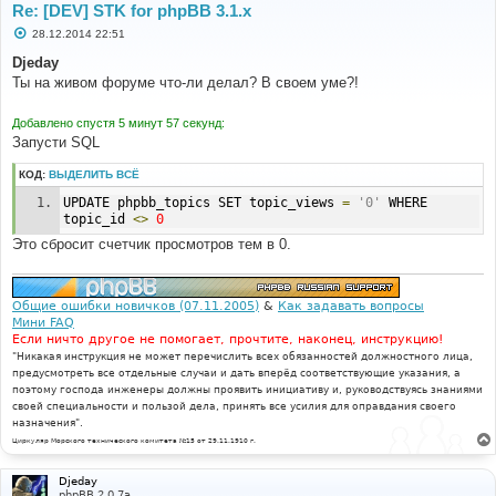
Re: [DEV] STK for phpBB 3.1.x
С
28.12.2014 22:51
о
о
Djeday
б
Ты на живом форуме что-ли делал? В своем уме?!
щ
е
н
Добавлено спустя 5 минут 57 секунд:
и
е
Запусти SQL
КОД:
ВЫДЕЛИТЬ ВСЁ
UPDATE phpbb_topics SET topic_views 
=
'0'
 WHERE 
topic_id 
<>
0
Это сбросит счетчик просмотров тем в 0.
Общие ошибки новичков (07.11.2005)
&
Как задавать вопросы
Мини FAQ
Если ничто другое не помогает, прочтите, наконец, инструкцию!
"Никакая инструкция не может перечислить всех обязанностей должностного лица,
предусмотреть все отдельные случаи и дать вперёд соответствующие указания, а
поэтому господа инженеры должны проявить инициативу и, руководствуясь знаниями
своей специальности и пользой дела, принять все усилия для оправдания своего
назначения".
Циркуляр Морского технического комитета №15 от 29.11.1910 г.
Djeday
phpBB 2.0.7a