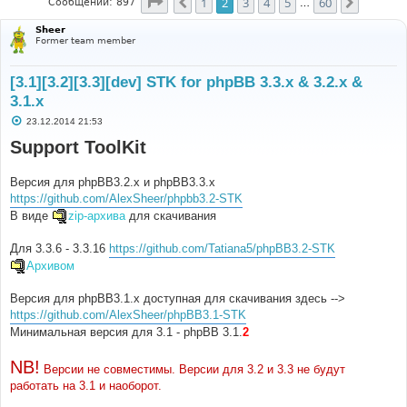
Страница
2
из
60
1
2
3
4
5
60
Пред.
След.
Сообщений: 897
…
Sheer
Former team member
[3.1][3.2][3.3][dev] STK for phpBB 3.3.x & 3.2.x &
3.1.x
С
23.12.2014 21:53
о
о
Support ToolKit
б
щ
е
Версия для phpBB3.2.х и phpBB3.3.х
н
и
https://github.com/AlexSheer/phpbb3.2-STK
е
В виде
zip-архива
для скачивания
Для 3.3.6 - 3.3.16
https://github.com/Tatiana5/phpBB3.2-STK
Архивом
Версия для phpBB3.1.х доступная для скачивания здесь -->
https://github.com/AlexSheer/phpBB3.1-STK
Минимальная версия для 3.1 - phpBB 3.1.
2
NB!
Версии не совместимы. Версии для 3.2 и 3.3 не будут
работать на 3.1 и наоборот.