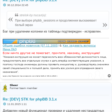
С
30.12.2014 22:45
о
о
б
strelok-by писал(а):
щ
е
При выборе phpbb_sessions и продолжении выскакивает
н
белый экран
и
е
Баг при удалении колонки из таблицы подтвержден - исправлен.
Общие ошибки новичков (07.11.2005)
&
Как задавать вопросы
Мини FAQ
Если ничто другое не помогает, прочтите, наконец, инструкцию!
"Никакая инструкция не может перечислить всех обязанностей должностного лица,
предусмотреть все отдельные случаи и дать вперёд соответствующие указания, а
поэтому господа инженеры должны проявить инициативу и, руководствуясь знаниями
своей специальности и пользой дела, принять все усилия для оправдания своего
назначения".
Циркуляр Морского технического комитета №15 от 29.11.1910 г.
Sheer
Former team member
Re: [DEV] STK for phpBB 3.1.x
С
11.01.2015 1:11
о
о
Добавлен новый функционал проверки и удаления нестандартных