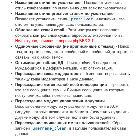
Назначение стиля по умолчанию
- Позволяет изменить
стиль конференции по умолчанию для всех пользователей.
Назначение стиля prosilver стилем по умолчанию
-
Позволяет установить стиль
prosilver
и назначить его
стилем по умолчанию для всех пользователей.
Обновление хешей email
- Этот инструмент позволяет
обновить контрольные суммы адресов электронной почты.
Недоступно, начиная с версии phpBB3.3.1.
Одиночные сообщения (не приписанные к темам)
- Поиск
тем, которые не содержат сообщений и сообщений, которые не
связаны ни с какой темой.
Оптимизация таблиц БД
- Поиск таблиц базы данных,
нуждающихся в дефрагментации, и их оптимизация.
Пересоздание кеша модераторов
- Позволяет перезаписать
таблицу кэша модераторов в базе данных.
Пересоздание меток жалоб всей конференции
- Проверка,
что все сообщения, темы и Личные сообщения на которые
поступили жалобы, помечены правильно.
Пересоздание модуля управления модулями
-
Восстановление модулей управления модулями в АСР
(модули, которые позволяют добавлять / изменять / удалять
другие модули) в том случае, если они были удалены.
Пересоздание очищенных имён пользователей
- Сброс
записей
username_clean
в таблице пользователей базы
данных.