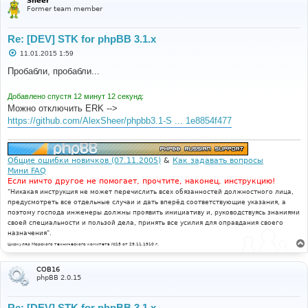
Sheer
Former team member
Re: [DEV] STK for phpBB 3.1.x
С
11.01.2015 1:59
о
о
Пробабли, пробабли...
б
щ
е
Добавлено спустя 12 минут 12 секунд:
н
Можно отключить ERK -->
и
е
https://github.com/AlexSheer/phpbb3.1-S ... 1e8854f477
Общие ошибки новичков (07.11.2005)
&
Как задавать вопросы
Мини FAQ
Если ничто другое не помогает, прочтите, наконец, инструкцию!
"Никакая инструкция не может перечислить всех обязанностей должностного лица,
предусмотреть все отдельные случаи и дать вперёд соответствующие указания, а
поэтому господа инженеры должны проявить инициативу и, руководствуясь знаниями
своей специальности и пользой дела, принять все усилия для оправдания своего
назначения".
Циркуляр Морского технического комитета №15 от 29.11.1910 г.
COB16
phpBB 2.0.15
Re: [DEV] STK for phpBB 3.1.x