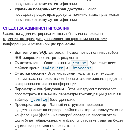
нарушить систему аутентификации.
Удаление потерянных прав доступа
- Поиск
несуществующих прав доступа, наличие таких прав может
нарушить систему аутентификации.
СРЕДСТВА АДМИНИСТРИРОВАНИЯ
Средства администрирования могут быть использованы
администратором для управления конкретными аспектами
конференции и решать общие проблемы.
Выполнение SQL-запроса
- Позволяет выполнить любой
SQL-запрос и посмотреть результат.
Очистить кэш
- Очистка папки
/cache
. Удаление всех
файлов кроме
index.htm
и
.htaccess
Очистка сессий
- Этот инструмент удалит все текущие
сессии всех пользователей. Поле этого им заново придется
авторизовываться на конференции.
Параметры конфигурации
- Этот инструмент позволяет
просмотреть и изменить параметры конфигурации (записи в
таблице
_config
базы данных).
Проверка аватар
- Данный инструмент проверяет
существование на сервере файлов аватар, используемых на
конференции (файлы из галерей аватар не проверяются).
Если будет обнаружено, что файл отсутствует, аватар будет
удален из профиля пользователя.