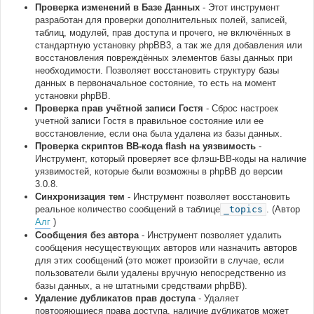
Проверка изменений в Базе Данных
- Этот инструмент
разработан для проверки дополнительных полей, записей,
таблиц, модулей, прав доступа и прочего, не включённых в
стандартную установку phpBB3, а так же для добавления или
восстановления повреждённых элементов базы данных при
необходимости. Позволяет восстановить структуру базы
данных в первоначальное состояние, то есть на момент
установки phpBB.
Проверка прав учётной записи Гостя
- Сброс настроек
учетной записи Гостя в правильное состояние или ее
восстановление, если она была удалена из базы данных.
Проверка скриптов BB-кода flash на уязвимость
-
Инструмент, который проверяет все флэш-BB-коды на наличие
уязвимостей, которые были возможны в phpBB до версии
3.0.8.
Синхронизация тем
- Инструмент позволяет восстановить
реальное количество сообщений в таблице
_topics
. (Автор
Алг
)
Сообщения без автора
- Инструмент позволяет удалить
сообщения несуществующих авторов или назначить авторов
для этих сообщений (это может произойти в случае, если
пользователи были удалены вручную непосредственно из
базы данных, а не штатными средствами phpBB).
Удаление дубликатов прав доступа
- Удаляет
повторяющиеся права доступа, наличие дубликатов может