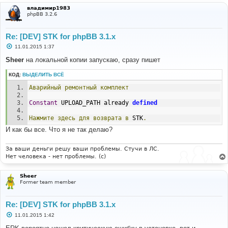
владимир1983
phpBB 3.2.6
Re: [DEV] STK for phpBB 3.1.x
С
11.01.2015 1:37
о
о
Sheer
на локальной копии запускаю, сразу пишет
б
щ
КОД:
ВЫДЕЛИТЬ ВСЁ
е
н
Аварийный
ремонтный
комплект
и
е
Constant
 UPLOAD_PATH already 
defined
Нажмите
здесь
для
возврата
в
 STK
.
И как бы все. Что я не так делаю?
За ваши деньги решу ваши проблемы. Стучи в ЛС.
Нет человека - нет проблемы. (c)
Sheer
Former team member
Re: [DEV] STK for phpBB 3.1.x
С
11.01.2015 1:42
о
о