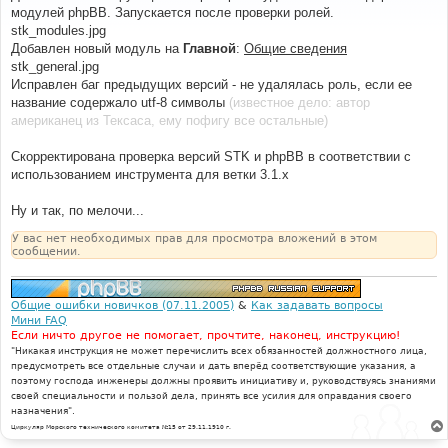
б
модулей phpBB. Запускается после проверки ролей.
щ
е
stk_modules.jpg
н
Добавлен новый модуль на
Главной
:
Общие сведения
и
е
stk_general.jpg
Исправлен баг предыдущих версий - не удалялась роль, если ее
название содержало utf-8 символы
(известное дело: автор
американец из Тексаса, ему пофигу все остальные)
Скорректирована проверка версий STK и phpBB в соответствии с
использованием инструмента для ветки 3.1.x
Ну и так, по мелочи...
У вас нет необходимых прав для просмотра вложений в этом
сообщении.
Общие ошибки новичков (07.11.2005)
&
Как задавать вопросы
Мини FAQ
Если ничто другое не помогает, прочтите, наконец, инструкцию!
"Никакая инструкция не может перечислить всех обязанностей должностного лица,
предусмотреть все отдельные случаи и дать вперёд соответствующие указания, а
поэтому господа инженеры должны проявить инициативу и, руководствуясь знаниями
своей специальности и пользой дела, принять все усилия для оправдания своего
назначения".
Циркуляр Морского технического комитета №15 от 29.11.1910 г.