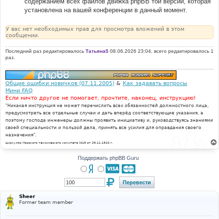
содержанием всех файлов движка phpBB той версии, которая
установлена на вашей конференции в данный момент.
У вас нет необходимых прав для просмотра вложений в этом
сообщении.
Последний раз редактировалось
Татьяна5
08.06.2026 23:04, всего редактировалось 1
раз.
Общие ошибки новичков (07.11.2005)
&
Как задавать вопросы
Мини FAQ
Если ничто другое не помогает, прочтите, наконец, инструкцию!
"Никакая инструкция не может перечислить всех обязанностей должностного лица,
предусмотреть все отдельные случаи и дать вперёд соответствующие указания, а
поэтому господа инженеры должны проявить инициативу и, руководствуясь знаниями
своей специальности и пользой дела, принять все усилия для оправдания своего
назначения".
Циркуляр Морского технического комитета №15 от 29.11.1910 г.
Поддержать phpBB Guru
Sheer
Former team member