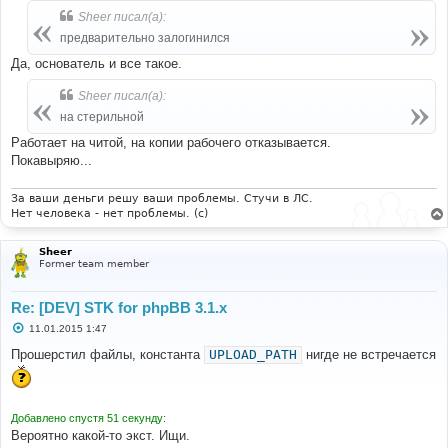
Sheer писал(а):
предварительно залогинился
Да, основатель и все такое.
Sheer писал(а):
на стерильной
Работает на читой, на копии рабочего отказывается.
Покавыряю...
За ваши деньги решу ваши проблемы. Стучи в ЛС.
Нет человека - нет проблемы. (c)
Sheer
Former team member
Re: [DEV] STK for phpBB 3.1.x
С
11.01.2015 1:47
о
о
Прошерстил файлы, константа
UPLOAD_PATH
нигде не встречается
б
щ
е
н
и
Добавлено спустя 51 секунду:
е
Вероятно какой-то экст. Ищи.