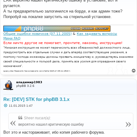
ERK вероятно нашел критическую ошибку в установке, вот и
б
ругается.
щ
е
А ты предварительно залогинился на борде, и как админ тоже?
н
Попробуй на локалке запустить на стерильной установке.
и
е
Общие ошибки новичков (07.11.2005)
&
Как задавать вопросы
Мини FAQ
Если ничто другое не помогает, прочтите, наконец, инструкцию!
"Никакая инструкция не может перечислить всех обязанностей должностного лица,
предусмотреть все отдельные случаи и дать вперёд соответствующие указания, а
поэтому господа инженеры должны проявить инициативу и, руководствуясь знаниями
своей специальности и пользой дела, принять все усилия для оправдания своего
назначения".
Циркуляр Морского технического комитета №15 от 29.11.1910 г.
владимир1983
phpBB 3.2.6
Re: [DEV] STK for phpBB 3.1.x
С
11.01.2015 1:47
о
о
б
Sheer писал(а):
щ
е
вероятно нашел критическую ошибку
н
и
Вот это и настораживает, ибо копия рабочего форума.
е