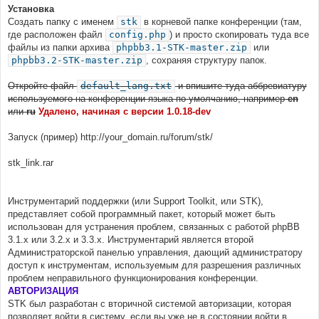
Установка
Создать папку с именем
stk
в корневой папке конференции (там,
где расположен файл
config.php
) и просто скопировать туда все
файлы из папки архива
phpbb3.1-STK-master.zip
или
phpbb3.2-STK-master.zip
, сохраняя структуру папок.
Откройте файл
default_lang.txt
и впишите туда аббревиатуру
используемого на конференции языка по умолчанию, например
en
или
ru
Удалено, начиная с версии 1.0.18-dev
Запуск (пример) http://your_domain.ru/forum/stk/
stk_link.rar
Инструментарий поддержки (или Support Toolkit, или STK),
представляет собой программный пакет, который может быть
использован для устранения проблем, связанных с работой phpBB
3.1.x или 3.2.x и 3.3.х. Инструментарий является второй
Администраторской панелью управления, дающий администратору
доступ к инструментам, используемым для разрешения различных
проблем неправильного функционирования конференции.
АВТОРИЗАЦИЯ
STK был разработан с вторичной системой авторизации, которая
позволяет войти в систему, если вы уже не в состоянии войти в