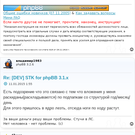
Общие ошибки новичков (07.11.2005)
&
Как задавать вопросы
Мини FAQ
Если ничто другое не помогает, прочтите, наконец, инструкцию!
"Никакая инструкция не может перечислить всех обязанностей должностного лица,
предусмотреть все отдельные случаи и дать вперёд соответствующие указания, а
поэтому господа инженеры должны проявить инициативу и, руководствуясь знаниями
своей специальности и пользой дела, принять все усилия для оправдания своего
назначения".
Циркуляр Морского технического комитета №15 от 29.11.1910 г.
владимир1983
phpBB 3.2.6
Re: [DEV] STK for phpBB 3.1.x
С
11.01.2015 1:55
о
о
Есть подозрение что это связано с тем что вложения у меня
б
раскиданы(раскладываются) по подпапкам со структурой год/месяц/
щ
е
день
н
Для этого пришлось в ядро лезть, отсюда ноги по ходу растут.
и
е
За ваши деньги решу ваши проблемы. Стучи в ЛС.
Нет человека - нет проблемы. (c)