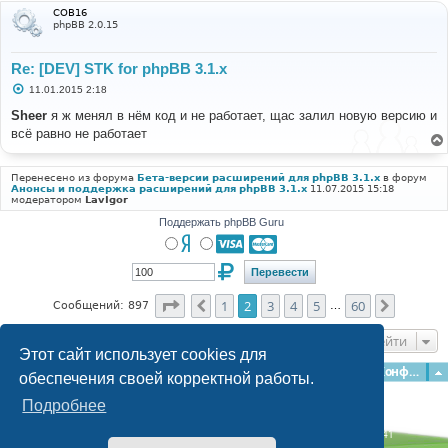
COB16
phpBB 2.0.15
Re: [DEV] STK for phpBB 3.1.x
С
11.01.2015 2:18
о
о
Sheer
я ж менял в нём код и не работает, щас залил новую версию и
б
всё равно не работает
щ
е
н
и
Перенесено из форума
Бета-версии расширений для phpBB 3.1.x
в форум
е
Анонсы и поддержка расширений для phpBB 3.1.x
11.07.2015 15:18
модератором
LavIgor
Поддержать phpBB Guru
Страница
2
из
60
1
2
3
4
5
60
Пред.
След.
Сообщений: 897
…
Перейти
Этот сайт использует cookies для
Главная
Форумы
Наша команда
О команде
Конфиденциальность
обеспечения своей корректной работы.
Подробнее
Time: 0.254s
| Peak Memory Usage: 3.16 МБ | GZIP: Off |
Queries: 41