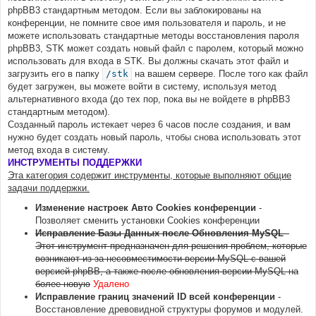
phpBB3 стандартным методом. Если вы заблокированы на
конференции, не помните свое имя пользователя и пароль, и не
можете использовать стандартные методы восстановления пароля
phpBB3, STK может создать новый файл с паролем, который можно
использовать для входа в STK. Вы должны скачать этот файл и
загрузить его в папку
/stk
на вашем сервере. После того как файл
будет загружен, вы можете войти в систему, используя метод
альтернативного входа (до тех пор, пока вы не войдете в phpBB3
стандартным методом).
Созданный пароль истекает через 6 часов после создания, и вам
нужно будет создать новый пароль, чтобы снова использовать этот
метод входа в систему.
ИНСТРУМЕНТЫ ПОДДЕРЖКИ
Эта категория содержит инструменты, которые выполняют общие
задачи поддержки.
Изменение настроек Авто Cookies конференции
-
Позволяет сменить установки Cookies конференции
Исправление Базы Данных после Обновления MySQL
-
Этот инструмент предназначен для решения проблем, которые
возникают из-за несовместимости версии MySQL с вашей
версией phpBB, а также после обновления версии MySQL на
более новую
Удалено
Исправление границ значений ID всей конференции
-
Восстановление древовидной структуры форумов и модулей.