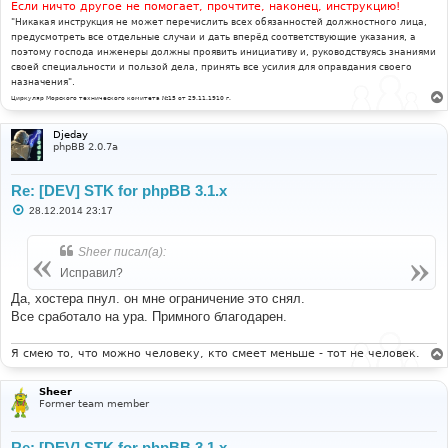
Если ничто другое не помогает, прочтите, наконец, инструкцию!
"Никакая инструкция не может перечислить всех обязанностей должностного лица,
предусмотреть все отдельные случаи и дать вперёд соответствующие указания, а
поэтому господа инженеры должны проявить инициативу и, руководствуясь знаниями
своей специальности и пользой дела, принять все усилия для оправдания своего
назначения".
Циркуляр Морского технического комитета №15 от 29.11.1910 г.
Djeday
phpBB 2.0.7a
Re: [DEV] STK for phpBB 3.1.x
С
28.12.2014 23:17
о
о
б
Sheer писал(а):
щ
е
Исправил?
н
и
Да, хостера пнул. он мне ограничение это снял.
е
Все сработало на ура. Примного благодарен.
Я смею то, что можно человеку, кто смеет меньше - тот не человек.
Sheer
Former team member
Re: [DEV] STK for phpBB 3.1.x