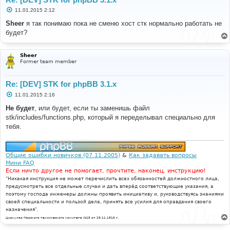
С
11.01.2015 2:12
о
о
Sheer
я так понимаю пока не сменю хост стк нормально работать не
б
будет?
щ
е
н
и
Sheer
е
Former team member
Re: [DEV] STK for phpBB 3.1.x
С
11.01.2015 2:16
о
о
Не будет
, или будет, если ты заменишь файл
б
stk/includes/functions.php, который я переделывал специально для
щ
е
тебя.
н
и
е
Общие ошибки новичков (07.11.2005)
&
Как задавать вопросы
Мини FAQ
Если ничто другое не помогает, прочтите, наконец, инструкцию!
"Никакая инструкция не может перечислить всех обязанностей должностного лица,
предусмотреть все отдельные случаи и дать вперёд соответствующие указания, а
поэтому господа инженеры должны проявить инициативу и, руководствуясь знаниями
своей специальности и пользой дела, принять все усилия для оправдания своего
назначения".
Циркуляр Морского технического комитета №15 от 29.11.1910 г.