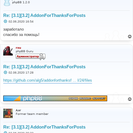
phpBB 1.2.0
Re: [3.1][3.2] AddonForThanksForPosts
С
02.06.2020 16:54
о
о
заработало
б
спасибо за помощь!
щ
е
н
и
rxu
е
phpBB Guru
Re: [3.1][3.2] AddonForThanksForPosts
С
02.06.2020 17:28
о
о
https://github.com/alg5/addonforthanksf ... l/24/files
б
щ
е
н
и
е
Алг
Former team member
Re: [3.1][3.2] AddonForThanksForPosts
С