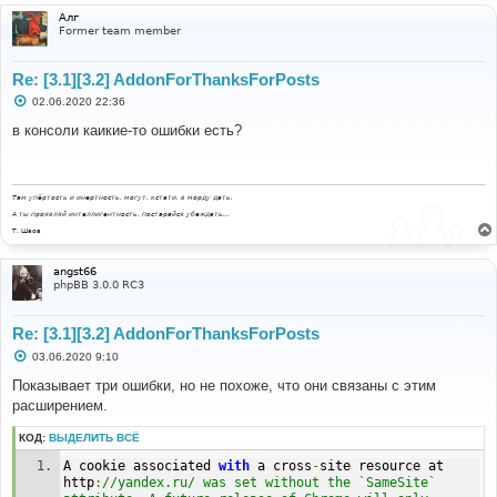
Алг
Former team member
Re: [3.1][3.2] AddonForThanksForPosts
С
02.06.2020 22:36
о
о
в консоли каикие-то ошибки есть?
б
щ
е
н
и
Там упёртость и инертность, могут, кстати, в морду дать.
е
А ты проявляй интеллигентность, постарайся убеждать...
Т. Шаов
angst66
phpBB 3.0.0 RC3
Re: [3.1][3.2] AddonForThanksForPosts
С
03.06.2020 9:10
о
о
Показывает три ошибки, но не похоже, что они связаны с этим
б
расширением.
щ
е
н
КОД:
ВЫДЕЛИТЬ ВСЁ
и
е
A cookie associated 
with
 a cross
-
site resource at 
http
:
//yandex.ru/ was set without the `SameSite` 