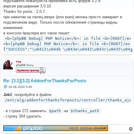
подскажите пожалуйста проблемка есть форум 3.2.9
б
версия расширения 3.0.10
щ
е
Thanks for posts - 2.0.7.
н
при нажатии на палец вверх (или вниз) иконка просто замирает в
и
е
подсвеченом виде. Только после обновления страницы видны
изменения
в консоли браузера вот такое пишет:
<b>[phpBB Debug] PHP Notice</b>: in file <b>[ROOT]/ext
<b>[phpBB Debug] PHP Notice</b>: in file <b>[ROOT]/ext
{"SUCCESS":"\u0412\u044b \u043e\u0442\u043c\u0435\u043
rxu
phpBB Guru
Re: [3.1][3.2] AddonForThanksForPosts
С
02.06.2020 5:40
о
о
Jekil
, попробуйте в файле
б
/ext/alg/addonforthanksforposts/controller/thanks_ajax
щ
е
:
н
- в строке 272 заменить
$path
на
$thanks_path
и
е
- строку 304 удалить.