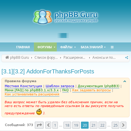
ГЛАВНАЯ
ФОРУМЫ
ФАЙЛЫ
БАЗА ЗНАНИЙ
phpBB Guru
Список форумов
Расширения phpBB
Анонсы и поддержка расширений для phpBB
[3.1][3.2] AddonForThanksForPosts
Правила форума
Местная Конституция
|
Шаблон запроса
|
Документация (phpBB3)
|
Мини [FAQ] по phpBB3.1.x/3.3.x
|
FAQ
|
Как задавать вопросы
|
Как устанавливать расширения
Ваш вопрос может быть удален без объяснения причин, если на
него есть ответы по приведённым ссылкам (а вы рискуете получить
предупреждение
).
Страница
20
из
25
1
18
19
20
21
22
25
Пред.
Сл
Сообщений: 373
…
…