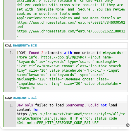
attribute. A future release of Chrome will only 
deliver cookies with cross-site requests if they are 
set with `SameSite=None` and `Secure`. You can review 
cookies in developer tools under 
Application>Storage>Cookies and see more details at 
https://www.chromestatus.com/feature/5088147346030592 
and 
https://www.chromestatus.com/feature/5633521622188032
.
КОД:
ВЫДЕЛИТЬ ВСЁ
[
DOM
]
Found
2
 elements 
with
 non
-
unique id 
#keywords: 
(More info: https://goo.gl/9p2vKq) <input name=​
"keywords" id=​"keywords" type=​"search" maxlength=​
"128" title=​"Ключевые слова" class=​"inputbox search 
tiny" size=​"20" value placeholder=​"Поиск…">​ <input 
name=​"keywords" id=​"keywords" type=​"search" 
maxlength=​"128" title=​"Ключевые слова" class=​
"inputbox search tiny" size=​"20" value placeholder=​
"Поиск…">​
КОД:
ВЫДЕЛИТЬ ВСЁ
DevTools
 failed to load 
SourceMap
:
Could
not
 load 
content 
for
https
:
//my.ru/forum/ext/tatiana5/tosrus/styles/all/te
mplate/hammer.min.js.map: HTTP error: status code 
404, net::ERR_HTTP_RESPONSE_CODE_FAILURE