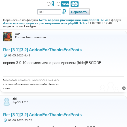
Перенесено из форума
Бета-версии расширений для phpBB 3.1.x
в форум
Анонсы и поддержка расширений для phpBB 3.1.x
11.07.2015 12:48
модератором
LavIgor
Алг
Former team member
Re: [3.1][3.2] AddonForThanksForPosts
С
09.05.2020 9:48
о
о
версия 3.0.10 совместима с расширением [hide]BBCODE
б
щ
е
н
и
Там упёртость и инертность, могут, кстати, в морду дать.
е
А ты проявляй интеллигентность, постарайся убеждать...
Т. Шаов
Jekil
phpBB 1.2.0
Re: [3.1][3.2] AddonForThanksForPosts
С
01.06.2020 23:52
о
о