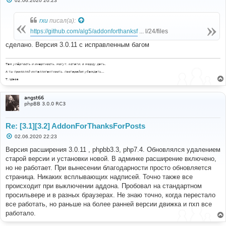
02.06.2020 20:23
о
о
б
rxu
писал(а):
щ
е
https://github.com/alg5/addonforthanksf
... l/24/files
н
и
сделано. Версия 3.0.11 с исправленным багом
е
Там упёртость и инертность, могут, кстати, в морду дать.
А ты проявляй интеллигентность, постарайся убеждать...
Т. Шаов
angst66
phpBB 3.0.0 RC3
Re: [3.1][3.2] AddonForThanksForPosts
С
02.06.2020 22:23
о
о
Версия расширения 3.0.11 , phpbb3.3, php7.4. Обновлялся удалением
б
старой версии и установки новой. В админке расширение включено,
щ
е
но не работает. При вынесении благодарности просто обновляется
н
страница. Никаких всплывающих надписей. Точно также все
и
е
происходит при выключении аддона. Пробовал на стандартном
просильвере и в разных браузерах. Не знаю точно, когда перестало
все работать, но раньше на более ранней версии движка и пхп все
работало.