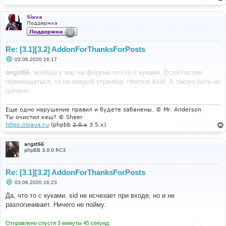
е
н
и
Siava
е
Поддержка
Re: [3.1][3.2] AddonForThanksForPosts
С
03.06.2020 16:17
о
о
angst66
, вообще у вас на форуме что-то с куками. Если гостем
б
перемещаться, то на каждой странице тянется &sid. А такого быть не
щ
е
должно.
н
и
е
Еще одно нарушение правил и будете забанены. © Mr. Anderson
Ты очистил кеш? © Sheer
https://siava.ru
(phpbb
2.0.x
3.5.x)
angst66
phpBB 3.0.0 RC3
Re: [3.1][3.2] AddonForThanksForPosts
С
03.06.2020 16:23
о
о
Да, что то с куками. sid не исчезает при входе, но и не
б
разлогинивает. Ничего не пойму.
щ
е
н
Отправлено спустя 3 минуты 45 секунд:
и