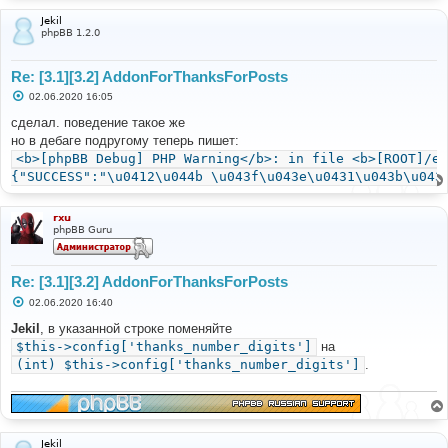
Jekil
phpBB 1.2.0
Re: [3.1][3.2] AddonForThanksForPosts
С
02.06.2020 16:05
о
о
сделал. поведение такое же
б
но в дебаге подругому теперь пишет:
щ
е
<b>[phpBB Debug] PHP Warning</b>: in file <b>[ROOT]/ex
н
{"SUCCESS":"\u0412\u044b \u043f\u043e\u0431\u043b\u043
и
е
rxu
phpBB Guru
Re: [3.1][3.2] AddonForThanksForPosts
С
02.06.2020 16:40
о
о
Jekil
, в указанной строке поменяйте
б
$this->config['thanks_number_digits']
на
щ
е
(int) $this->config['thanks_number_digits']
.
н
и
е
Jekil