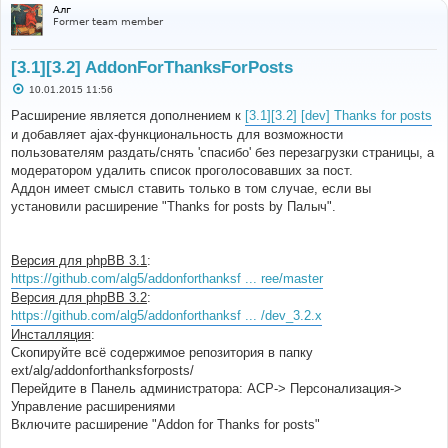
Алг
Former team member
[3.1][3.2] AddonForThanksForPosts
С
10.01.2015 11:56
о
о
Расширение является дополнением к
[3.1][3.2] [dev] Thanks for posts
б
и добавляет ajax-функциональность для возможности
щ
е
пользователям раздать/снять 'спасибо' без перезагрузки страницы, а
н
модератором удалить список проголосовавших за пост.
и
е
Аддон имеет смысл ставить только в том случае, если вы
установили расширение "Thanks for posts by Палыч".
Версия для phpBB 3.1
:
https://github.com/alg5/addonforthanksf ... ree/master
Версия для phpBB 3.2
:
https://github.com/alg5/addonforthanksf ... /dev_3.2.x
Инсталляция
:
Скопируйте всё содержимое репозитория в папку
ext/alg/addonforthanksforposts/
Перейдите в Панель администратора: АСР-> Персонализация->
Управление расширениями
Включите расширение "Addon for Thanks for posts"