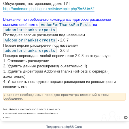
Обсуждение, тестирование, демо ТУТ
http://anderson.phpbbguru.net/viewtopic.php?f=5&t=52
Внимание: по требованию команды валидаторов расширение
сменило своё имя с
AddonForThanksForPosts
на
addonforthanksforposts
Последняя версия расширения под названием
AddonForThanksForPosts
- 2.0.7
Первая версия расширения под названием
addonforthanksforposts
- 2.0.8
Порядок перехода с любой версии ниже 2.0.8 на актуальную:
1. Отключить расширение
2. Удалить данные расширения( обязательно!!!)
3. Удалить директорий AddonForThanksForPosts с сервера (
желательно)
4. Установить последнюю версию расширения из репозитория и
включить его
У вас нет необходимых прав для просмотра вложений в этом
сообщении.
Там упёртость и инертность, могут, кстати, в морду дать.
А ты проявляй интеллигентность, постарайся убеждать...
Т. Шаов
Поддержать phpBB Guru