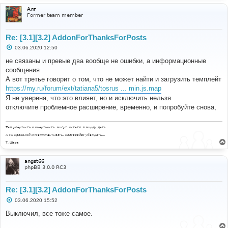
Алг
Former team member
Re: [3.1][3.2] AddonForThanksForPosts
С
03.06.2020 12:50
о
о
не связаны и превые два вообще не ошибки, а информационные
б
сообщения
щ
е
А вот третье говорит о том, что не может найти и загрузить темплейт
н
https://my.ru/forum/ext/tatiana5/tosrus ... min.js.map
и
е
Я не уверена, что это влияет, но и исключить нельзя
отключите проблемное расширение, временно, и попробуйте снова,
Там упёртость и инертность, могут, кстати, в морду дать.
А ты проявляй интеллигентность, постарайся убеждать...
Т. Шаов
angst66
phpBB 3.0.0 RC3
Re: [3.1][3.2] AddonForThanksForPosts
С
03.06.2020 15:52
о
о
Выключил, все тоже самое.
б
щ