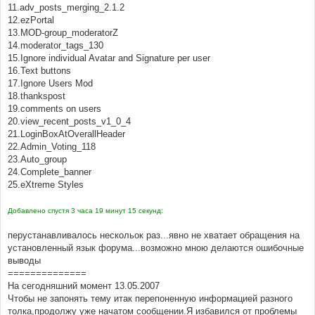
11.adv_posts_merging_2.1.2
12.ezPortal
13.MOD-group_moderatorZ
14.moderator_tags_130
15.Ignore individual Avatar and Signature per user
16.Text buttons
17.Ignore Users Mod
18.thankspost
19.comments on users
20.view_recent_posts_v1_0_4
21.LoginBoxAtOverallHeader
22.Admin_Voting_118
23.Auto_group
24.Complete_banner
25.eXtreme Styles
Добавлено спустя 3 часа 19 минут 15 секунд:
перустанавливалось нескольок раз...явно не хватает обращения на
установленный язык форума...возможно мною делаются ошибочные
выводы
==============
На сегодняшний момент 13.05.2007
Чтобы не запонять тему итак перепоненную информацией разного
толка,продолжу уже начатом сообщении.Я избавился от проблемы