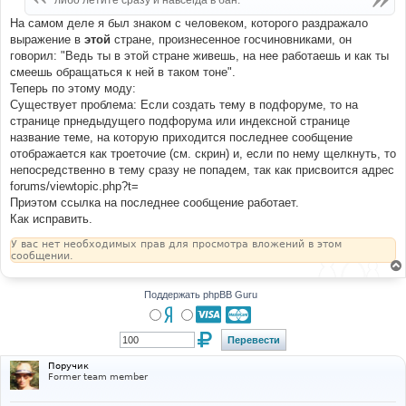
либо летите сразу и навсегда в бан.
н
и
На самом деле я был знаком с человеком, которого раздражало
е
выражение в
этой
стране, произнесенное госчиновниками, он
говорил: "Ведь ты в этой стране живешь, на нее работаешь и как ты
смеешь обращаться к ней в таком тоне".
Теперь по этому моду:
Существует проблема: Если создать тему в подфоруме, то на
странице прнедыдущего подфорума или индексной странице
название теме, на которую приходится последнее сообщение
отображается как троеточие (см. скрин) и, если по нему щелкнуть, то
непосредственно в тему сразу не попадем, так как присвоится адрес
forums/viewtopic.php?t=
Приэтом ссылка на последнее сообщение работает.
Как исправить.
У вас нет необходимых прав для просмотра вложений в этом
сообщении.
Поддержать phpBB Guru
Поручик
Former team member