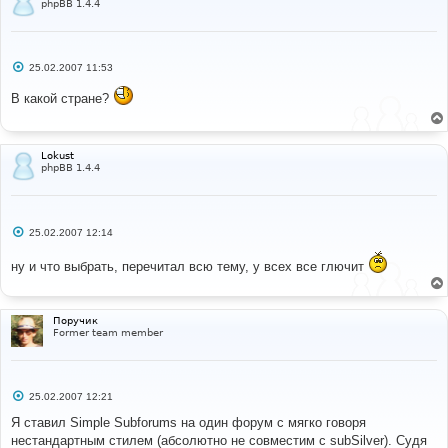
phpBB 1.4.4
С
25.02.2007 11:53
о
о
В какой стране?
б
щ
е
н
и
Lokust
е
phpBB 1.4.4
С
25.02.2007 12:14
о
о
ну и что выбрать, перечитал всю тему, у всех все глючит
б
щ
е
н
и
Поручик
е
Former team member
С
25.02.2007 12:21
о
о
Я ставил Simple Subforums на один форум с мягко говоря
б
нестандартным стилем (абсолютно не совместим с subSilver). Судя
щ