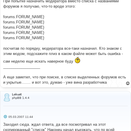
При попытке назначить модератора вместо списка с названиями
форумов я получаю, что-то вроде этого:
forums.FORUM_NAME}
forums.FORUM_NAME}
forums.FORUM_NAME}
forums.FORUM_NAME}
forums.FORUM_NAME}
посчитав по порядку, модератора все-таки назначил. Кто знаком с
этим модом, подскажите плиз в каком файле может быть ошибка -
сам неделю еще искать наверное буду
__________________
А еще заметил, что при поиске, в списке выделенных форумов есть
и укрытые........ и вот это, думаю - уже вина разработчика
Lokust
phpBB 1.4.4
С
05.03.2007 11:44
о
о
Заходил сюда. ждал ответа, да все посмотривал на этот
б
скопированный "список" Наконец начал въезжать, что по всей
щ