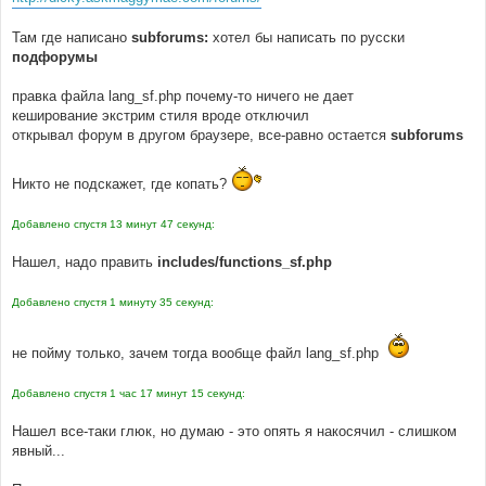
Там где написано
subforums:
хотел бы написать по русски
подфорумы
правка файла lang_sf.php почему-то ничего не дает
кеширование экстрим стиля вроде отключил
открывал форум в другом браузере, все-равно остается
subforums
Никто не подскажет, где копать?
Добавлено спустя 13 минут 47 секунд:
Нашел, надо править
includes/functions_sf.php
Добавлено спустя 1 минуту 35 секунд:
не пойму только, зачем тогда вообще файл lang_sf.php
Добавлено спустя 1 час 17 минут 15 секунд:
Нашел все-таки глюк, но думаю - это опять я накосячил - слишком
явный...