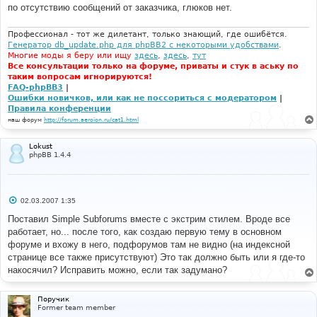
е
по отсутствию сообщений от заказчика, глюков нет.
н
и
е
Профессионал - тот же дилетант, только знающий, где ошибётся.
Генератор db_update.php для phpBB2 с некоторыми удобствами
.
Многие моды я беру или ищу
здесь
,
здесь
,
тут
Все консультации только на форуме, приваты и стук в аську по
таким вопросам игнорируются!
FAQ-phpBB3
|
Ошибки новичков, или как не поссориться с модератором
|
Правила конференции
наш форум
http://forum.aeroion.ru/cat1.html
Lokust
phpBB 1.4.4
С
02.03.2007 1:35
о
о
Поставил Simple Subforums вместе с экстрим стилем. Вроде все
б
работает, но... после того, как создаю первую тему в основном
щ
е
форуме и вхожу в него, подфорумов там не видно (на индексной
н
странице все также присутствуют) Это так должно быть или я где-то
и
е
накосячил? Исправить можно, если так задумано?
Поручик
Former team member