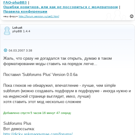
FAQ-phpBB3
|
Ошибки новичков, или как не поссориться с модератором
|
Правила конференции
наш форум
http://forum.aeroion.ru/cat1.html
Lokust
phpBB 1.4.4
С
04.03.2007 3:38
о
о
Жаль, что сразу не догадался так открыть, думаю в таком
б
форматировании моды ставить на порядок легче...
щ
е
н
Поставил 'Subforums Plus' Version 0.0.6a
и
е
Пока глюков не обнаружил, впечатление - лучше, чем simple
subforum (можно создавать подфорум в подфоруме - иногда нужно и
на индексной странице выглядит, имхо, лучше)
хотя ставить этот мод несколько сложнее
Добавлено спустя 5 часов 16 минут 47 секунд:
Subforums Plus
Вот демоссылка:
http://dicky.askmaggymae.com/forums/