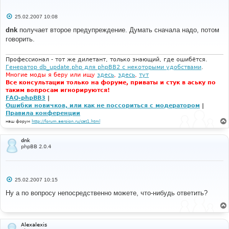
С
25.02.2007 10:08
о
о
dnk
получает второе предупреждение. Думать сначала надо, потом
б
говорить.
щ
е
н
и
Профессионал - тот же дилетант, только знающий, где ошибётся.
е
Генератор db_update.php для phpBB2 с некоторыми удобствами
.
Многие моды я беру или ищу
здесь
,
здесь
,
тут
Все консультации только на форуме, приваты и стук в аську по
таким вопросам игнорируются!
FAQ-phpBB3
|
Ошибки новичков, или как не поссориться с модератором
|
Правила конференции
наш форум
http://forum.aeroion.ru/cat1.html
dnk
phpBB 2.0.4
С
25.02.2007 10:15
о
о
Ну а по вопросу непосредственно можете, что-нибудь ответить?
б
щ
е
н
и
Alexalexis
е