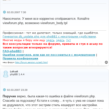
С
02.03.2007 7:30
о
о
Накосячили. У меня все корректно отображается. Копайте
б
viewforum.php, возможно viewforum_body.tpl
щ
е
н
и
Профессионал - тот же дилетант, только знающий, где ошибётся.
е
Генератор db_update.php для phpBB2 с некоторыми удобствами
.
Многие моды я беру или ищу
здесь
,
здесь
,
тут
Все консультации только на форуме, приваты и стук в аську по
таким вопросам игнорируются!
FAQ-phpBB3
|
Ошибки новичков, или как не поссориться с модератором
|
Правила конференции
наш форум
http://forum.aeroion.ru/cat1.html
Lokust
phpBB 1.4.4
С
02.03.2007 23:29
о
о
Поручик
верно, была какая-то ошибка в файле viewforum.php.
б
Спасибо за подсказку! Кстати к слову... я чуть с ума не сошел пока
щ
е
не додумался, что этот экстрим стиль кеширует все настройки.
н