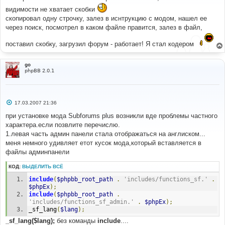
е
видимости не хватает скобки
н
и
скопировал одну строчку, залез в иснтрукцию с модом, нашел ее
е
через поиск, посмотрел в каком файле правится, залез в файл,
поставил скобку, загрузил форум - работает! Я стал кодером
go
phpBB 2.0.1
С
17.03.2007 21:36
о
о
при установке мода Subforums plus возникли вде проблемы частного
б
характера.если позвлите перечислю.
щ
е
1.левая часть админ панели стала отображаться на англиском...
н
меня немного удивляет етот кусок мода,который вставляется в
и
е
файлы админпанели
КОД:
ВЫДЕЛИТЬ ВСЁ
include
(
$phpbb_root_path
.
'includes/functions_sf.'
.
$phpEx
);
include
(
$phpbb_root_path
.
'includes/functions_sf_admin.'
.
$phpEx
);
_sf_lang
(
$lang
);
_sf_lang($lang);
без команды
include
....