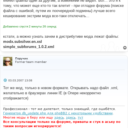
Менял файлы один за другим, а изменений не видел. Вот... это я к
и
е
тому, что может еще кто-то так влетит - при отладке форума (поиске
файла с ошибкой, путем их поочередной подмены) лучше всего
кеширование экстрим мода все-таки отключать...
Добавлено спустя 2 минуты 26 секунд:
кстати, а можно узнать зачем в дистрибутиве мода лежат файлы:
modx.subsilver.en.xsl
simple_subforums_1.0.2.xml
Поручик
Former team member
С
03.03.2007 13:08
о
о
Тот же мод, только в новом формате. Открывать надо файл .xml,
б
желательно в браузерах линии IE (в Опере некорректно
щ
е
отображается)
н
и
е
Профессионал - тот же дилетант, только знающий, где ошибётся.
Генератор db_update.php для phpBB2 с некоторыми удобствами
.
Многие моды я беру или ищу
здесь
,
здесь
,
тут
Все консультации только на форуме, приваты и стук в аську по
таким вопросам игнорируются!