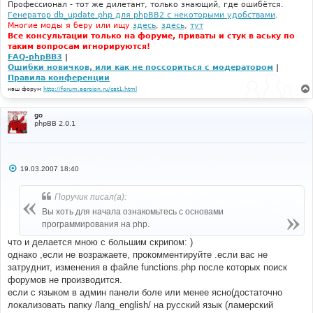
Профессионал - тот же дилетант, только знающий, где ошибётся.
Генератор db_update.php для phpBB2 с некоторыми удобствами
.
Многие моды я беру или ищу
здесь
,
здесь
,
тут
Все консультации только на форуме, приваты и стук в аську по
таким вопросам игнорируются!
FAQ-phpBB3
|
Ошибки новичков, или как не поссориться с модератором
|
Правила конференции
наш форум
http://forum.aeroion.ru/cat1.html
go
phpBB 2.0.1
С
19.03.2007 18:40
о
о
б
Поручик писал(а):
щ
е
Вы хоть для начала ознакомьтесь с основами
н
программирования на php.
и
е
что и делается мною с большим скрипом: )
однако ,если не возражаете, прокомментируйте .если вас не
затруднит, изменения в файле functions.php после которых поиск
форумов не производится.
если с языком в админ панели боле или менее ясно(достаточно
локализовать папку /lang_english/ на русский язык (ламерский