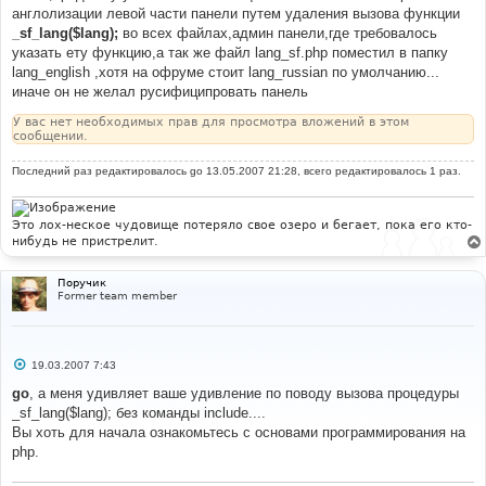
англолизации левой части панели путем удаления вызова функции
_sf_lang($lang);
во всех файлах,админ панели,где требовалось
указать ету функцию,а так же файл lang_sf.php поместил в папку
lang_english ,хотя на офруме стоит lang_russian по умолчанию...
иначе он не желал русифиципровать панель
У вас нет необходимых прав для просмотра вложений в этом
сообщении.
Последний раз редактировалось
go
13.05.2007 21:28, всего редактировалось 1 раз.
Это лох-неское чудовище потеряло свое озеро и бегает, пока его кто-
нибудь не пристрелит.
Поручик
Former team member
С
19.03.2007 7:43
о
о
go
, а меня удивляет ваше удивление по поводу вызова процедуры
б
_sf_lang($lang); без команды include....
щ
е
Вы хоть для начала ознакомьтесь с основами программирования на
н
php.
и
е