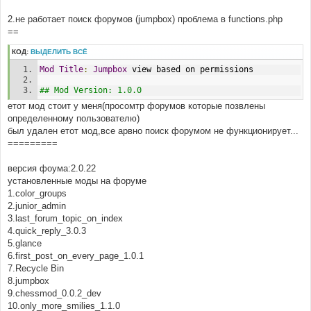
2.не работает поиск форумов (jumpbox) проблема в functions.php
==
КОД:
ВЫДЕЛИТЬ ВСЁ
Mod
Title
:
Jumpbox
 view based on permissions
## Mod Version: 1.0.0
етот мод стоит у меня(просомтр форумов которые позвлены
определенному пользователю)
был удален етот мод,все арвно поиск форумом не функционирует...
=========
версия фоума:2.0.22
установленные моды на форуме
1.color_groups
2.junior_admin
3.last_forum_topic_on_index
4.quick_reply_3.0.3
5.glance
6.first_post_on_every_page_1.0.1
7.Recycle Bin
8.jumpbox
9.chessmod_0.0.2_dev
10.only_more_smilies_1.1.0