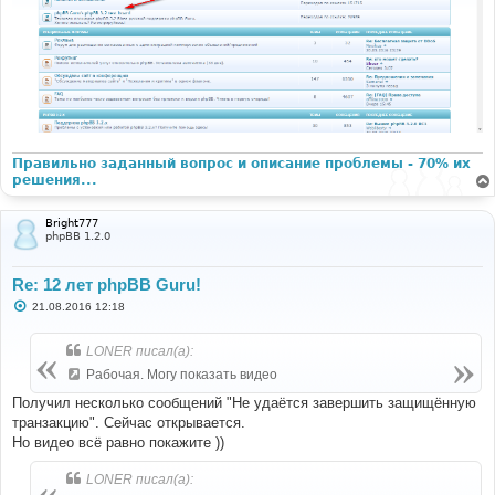
Правильно заданный вопрос и описание проблемы - 70% их
решения...
Bright777
phpBB 1.2.0
Re: 12 лет phpBB Guru!
С
21.08.2016 12:18
о
о
б
LONER писал(а):
щ
е
Рабочая. Могу показать видео
н
и
Получил несколько сообщений "Не удаётся завершить защищённую
е
транзакцию". Сейчас открывается.
Но видео всё равно покажите ))
LONER писал(а):