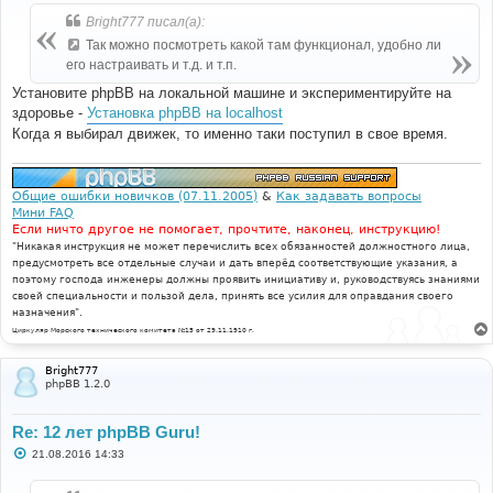
о
б
Bright777 писал(а):
щ
е
Так можно посмотреть какой там функционал, удобно ли
н
его настраивать и т.д. и т.п.
и
е
Установите phpBB на локальной машине и экспериментируйте на
здоровье -
Установка phpBB на localhost
Когда я выбирал движек, то именно таки поступил в свое время.
Общие ошибки новичков (07.11.2005)
&
Как задавать вопросы
Мини FAQ
Если ничто другое не помогает, прочтите, наконец, инструкцию!
"Никакая инструкция не может перечислить всех обязанностей должностного лица,
предусмотреть все отдельные случаи и дать вперёд соответствующие указания, а
поэтому господа инженеры должны проявить инициативу и, руководствуясь знаниями
своей специальности и пользой дела, принять все усилия для оправдания своего
назначения".
Циркуляр Морского технического комитета №15 от 29.11.1910 г.
Bright777
phpBB 1.2.0
Re: 12 лет phpBB Guru!
С
21.08.2016 14:33
о
о
б