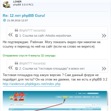
LONER
phpBB 3.0.0 RC1
Re: 12 лет phpBB Guru!
С
21.08.2016 12:07
о
о
б
Bright777 писал(а):
щ
е
1. Ссылка на сайт Artodia нерабочая.
н
и
Не подтверждаю. Рабочая. Могу показать видео при нажатии на
е
ссылку и переход по ней на сайт (если на слово не верится).
Отправлено спустя 4 минуты 32 секунды:
Bright777 писал(а):
2. Ссылки на "тестовую площадку" и вовсе нет.
Тестовая площадка под какую версию ? Сам данный форум не
подойдет для теста? Он на этом же движке, так же есть и phpBB 3.2
http://anderson.phpbbguru.net/index.php