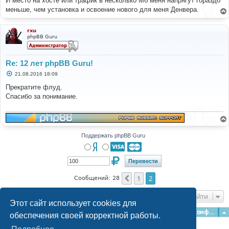
И место на хосте или трафик в несколько Мб меня напрягут гораздо
меньше, чем установка и освоение нового для меня Денвера.
rxu
phpBB Guru
Re: 12 лет phpBB Guru!
С
21.08.2016 18:09
о
о
Прекратите флуд.
б
Спасибо за понимание.
щ
е
н
и
е
Поддержать phpBB Guru
1
2
Пред.
Сообщений: 28
Перейти
Этот сайт использует cookies для
Главная
Форумы
Наша команда
О команде
Конфиденциальность
обеспечения своей корректной работы.