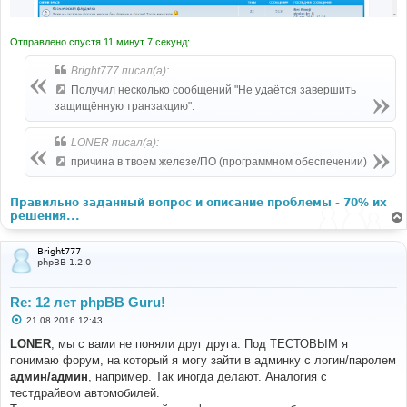
Отправлено спустя 11 минут 7 секунд:
Bright777 писал(а):
Получил несколько сообщений "Не удаётся завершить
защищённую транзакцию".
LONER писал(а):
причина в твоем железе/ПО (программном обеспечении)
Правильно заданный вопрос и описание проблемы - 70% их
решения...
Bright777
phpBB 1.2.0
Re: 12 лет phpBB Guru!
С
21.08.2016 12:43
о
о
LONER
, мы с вами не поняли друг друга. Под ТЕСТОВЫМ я
б
понимаю форум, на который я могу зайти в админку с логин/паролем
щ
е
админ/админ
, например. Так иногда делают. Аналогия с
н
тестдрайвом автомобилей.
и
е