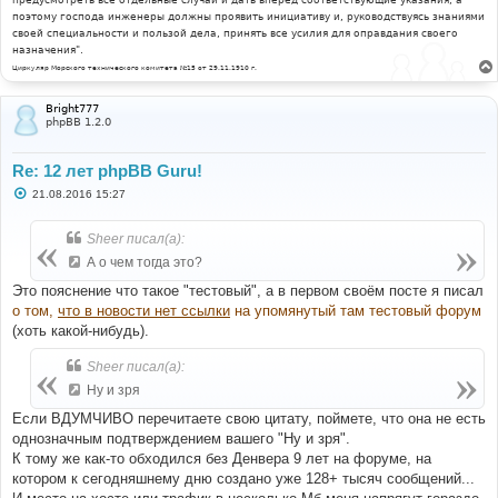
предусмотреть все отдельные случаи и дать вперёд соответствующие указания, а
поэтому господа инженеры должны проявить инициативу и, руководствуясь знаниями
своей специальности и пользой дела, принять все усилия для оправдания своего
назначения".
Циркуляр Морского технического комитета №15 от 29.11.1910 г.
Bright777
phpBB 1.2.0
Re: 12 лет phpBB Guru!
С
21.08.2016 15:27
о
о
б
Sheer писал(а):
щ
е
А о чем тогда это?
н
и
Это пояснение что такое "тестовый", а в первом своём посте я писал
е
о том,
что в новости нет ссылки
на упомянутый там тестовый форум
(хоть какой-нибудь).
Sheer писал(а):
Ну и зря
Если ВДУМЧИВО перечитаете свою цитату, поймете, что она не есть
однозначным подтверждением вашего "Ну и зря".
К тому же как-то обходился без Денвера 9 лет на форуме, на
котором к сегодняшнему дню создано уже 128+ тысяч сообщений...