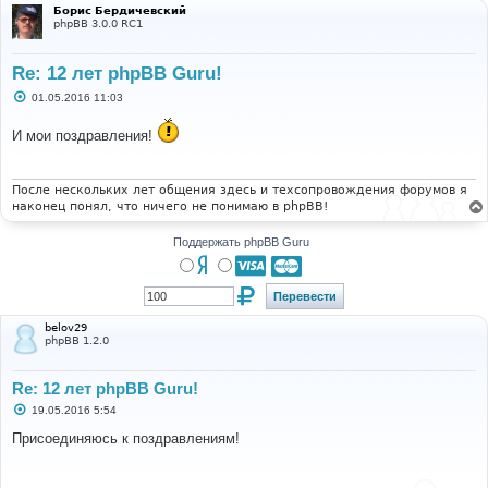
Борис Бердичевский
phpBB 3.0.0 RC1
Re: 12 лет phpBB Guru!
С
01.05.2016 11:03
о
о
И мои поздравления!
б
щ
е
н
и
После нескольких лет общения здесь и техсопровождения форумов я
е
наконец понял, что ничего не понимаю в phpBB!
Поддержать phpBB Guru
belov29
phpBB 1.2.0
Re: 12 лет phpBB Guru!
С
19.05.2016 5:54
о
о
Присоединяюсь к поздравлениям!
б
щ
е
н