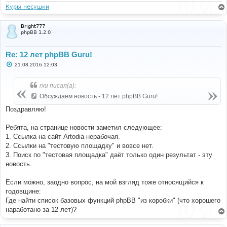
и
Куры несушки
е
Bright777
phpBB 1.2.0
Re: 12 лет phpBB Guru!
С
21.08.2016 12:03
о
о
б
rxu писал(а):
щ
е
Обсуждаем новость - 12 лет phpBB Guru!.
н
и
Поздравляю!
е
Ребята, на странице новости заметил следующее:
1. Ссылка на сайт Artodia нерабочая.
2. Ссылки на "тестовую площадку" и вовсе нет.
3. Поиск по "тестовая площадка" даёт только один результат - эту
новость.
Если можно, заодно вопрос, на мой взгляд тоже относящийся к
годовщине:
Где найти список базовых функций phpBB "из коробки" (что хорошего
наработано за 12 лет)?