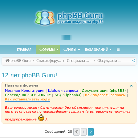
ГЛАВНАЯ
ФОРУМЫ
ФАЙЛЫ
БАЗА ЗНАНИЙ
phpBB Guru
Список форумов
Специальные форумы
Обсуждаем сайт и конференцию
12 лет phpBB Guru!
Правила форума
Местная Конституция
|
Шаблон запроса
|
Документация (phpBB3)
|
Переход на 3.0.6 и выше
|
FAQ-3 (phpbb3)
|
Как задавать вопросы
|
Как устанавливать моды
Ваш вопрос может быть удален без объяснения причин, если на
него есть ответы по приведённым ссылкам (а вы рискуете получить
предупреждение
).
1
2
Пред.
Сообщений: 28