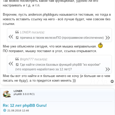
Так можно посмотреть какой там функционал, удобно ли его
настраивать и т.д. и т.п.
Впрочем, пусть anderson.phpbbguru называется тестовым, но тогда в
новость вставить ссылку на него - всё лучше будет, чем совсем без
ссылки.
LONER писал(а):
причина в твоем железе/ПО (программном обеспечении)
Мне уже объясняли сегодня, что моя мышка ниправильная.
ПО поправил, мышку поставил в угол, ссылка открывается.
Bright777 писал(а):
Где найти список базовых функций phpBB "из коробки"
(что хорошего наработано за 12 лет)?
Мне бы вот это найти и я больше ничего не хочу (и больше ни о чем
писать не буду), а то придется комп менять )))
LONER
phpBB 3.0.0 RC1
Re: 12 лет phpBB Guru!
С
21.08.2016 12:46
о