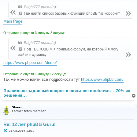
о
б
Bright777 писал(а):
щ
е
Где найти список базовых функций phpBB "из коробки"
н
и
Main Page
е
Отправлено спустя 3 минуты 8 секунд:
Bright777 писал(а):
Под ТЕСТОВЫМ я понимаю форум, на который я могу
зайти в админку
https://www.phpbb.com/demo/
Отправлено спустя 1 минуту 12 секунд:
Так же можно найти все подробности тут
https://www.phpbb.com/
Правильно заданный вопрос и описание проблемы - 70% их
решения...
Sheer
Former team member
Re: 12 лет phpBB Guru!
С
21.08.2016 13:12
о