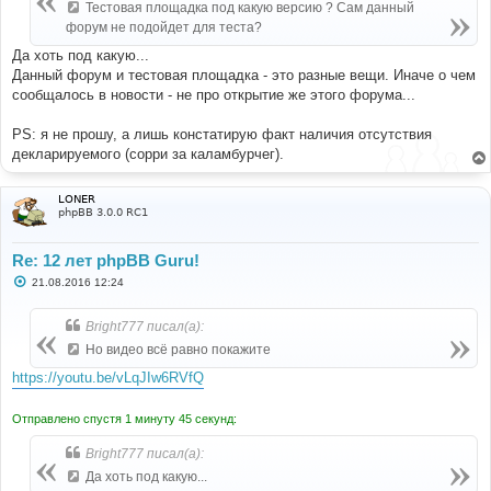
Тестовая площадка под какую версию ? Сам данный
форум не подойдет для теста?
Да хоть под какую...
Данный форум и тестовая площадка - это разные вещи. Иначе о чем
сообщалось в новости - не про открытие же этого форума...
PS: я не прошу, а лишь констатирую факт наличия отсутствия
декларируемого (сорри за каламбурчег).
LONER
phpBB 3.0.0 RC1
Re: 12 лет phpBB Guru!
С
21.08.2016 12:24
о
о
б
Bright777 писал(а):
щ
е
Но видео всё равно покажите
н
и
https://youtu.be/vLqJIw6RVfQ
е
Отправлено спустя 1 минуту 45 секунд:
Bright777 писал(а):
Да хоть под какую...