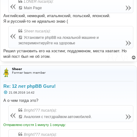
LONER писал(а):
щ
е
Main Page
н
и
Английский, немецкий, итальянский, польский, японский.
е
Я и русский-то не идеально знаю (
Sheer писал(а):
Установите phpBB на локальной машине и
экспериментируйте на здоровье
Решил установить его на хостинг, поддоменом, места хватает. Но
мой пост был не об этом.
Sheer
Former team member
Re: 12 лет phpBB Guru!
С
21.08.2016 14:42
о
о
А о чем тогда это?
б
щ
Bright777 писал(а):
е
н
Аналогия с тестдрайвом автомобилей.
и
е
Отправлено спустя 1 минуту 1 секунду:
Bright777 писал(а):