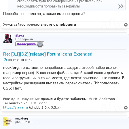
скопировать туда всё содержимое из prosilver и при
и
е
необходимости поправить css-файлы
Перенёс - не помогла, а какие именно правки?
Учусь сайтостроению вместе с
phpbbguru
Siava
Поддержка
Re: [3.1][3.2][release] Forum Icons Extended
С
03.12.2018 13:19
о
о
neexforg
, тогда можно попробовать создать второй набор иконок
б
(например серые). В название файла каждой такой иконки добавить -
щ
е
read и загрузить их в то же место, где лежат оригинальные иконки. В
н
настройках расширения выставить переключатель "Использовать
и
е
CSS: Нет".
Еще одно нарушение правил и будете забанены. © Mr. Anderson
Ты очистил кеш? © Sheer
https://siava.ru
(phpbb
2.0.x
3.5.x)
neexforg
phpBB 2.0.6