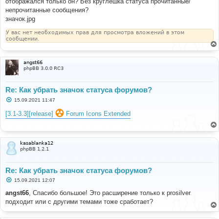
отображался только он? Без круглешка статуса прочитанные/
$this
->
template
=
$template
;
непрочитанные сообщения?
$this
->
user 
=
$user
;
значок.jpg
$this
->
phpbb_root_path 
=
$phpbb_root_path
;
}
У вас нет необходимых прав для просмотра вложений в этом
сообщении.
static
public
function
 getSubscribedEvents
()
{
return
array
(
angst66
'core.display_forums_modify_template_vars
phpBB 3.0.0 RC3
'
=>
'display_forums_modify_template_vars'
,
);
}
Re: Как убрать значок статуса форумов?
С
15.09.2021 11:47
public
function
о
display_forums_modify_template_vars
(
$event
)
о
[3.1-3.3][release]
Forum Icons Extended
{
б
щ
$forum_row
=
$event
[
'forum_row'
];
е
$row
=
$event
[
'row'
];
н
$css_enabled
=
(
$this
-
и
kasablanka12
>
config
[
'forumiconext_css_enabled'
])
?
true
:
false
;
е
phpBB 1.2.1
$forum_unread
=
$forum_row
[
'S_UNREAD_FORUM'
];
$folder_alt
=
Re: Как убрать значок статуса форумов?
$forum_row
[
'FORUM_FOLDER_IMG_ALT'
];
С
15.09.2021 12:07
$forum_imge_read
=
о
substr
(
$row
[
'forum_image'
],
0
,
-
4
)
.
'-read'
.
о
angst66
, Спасибо большое! Это расширение только к prosilver
substr
(
$row
[
'forum_image'
],
-
4
);
б
подходит или с другими темами тоже сработает?
щ
е
if
(
$this
->
user
->
data
[
'is_registered'
]
||
н
(
$this
->
config
[
'load_anon_lastread'
]
&&
!
$this
->
user
-