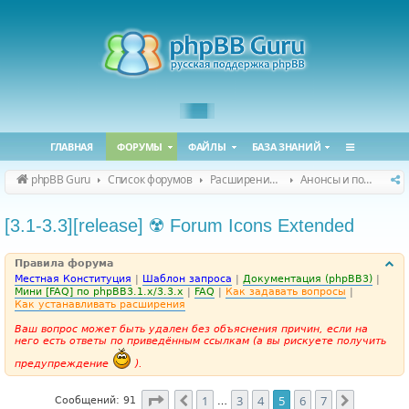
ГЛАВНАЯ
ФОРУМЫ
ФАЙЛЫ
БАЗА ЗНАНИЙ
phpBB Guru
Список форумов
Расширения phpBB
Анонсы и поддержка расширений для phpBB
[3.1-3.3][release] ☢️ Forum Icons Extended
Правила форума
Местная Конституция
|
Шаблон запроса
|
Документация (phpBB3)
|
Мини [FAQ] по phpBB3.1.x/3.3.x
|
FAQ
|
Как задавать вопросы
|
Как устанавливать расширения
Ваш вопрос может быть удален без объяснения причин, если на
него есть ответы по приведённым ссылкам (а вы рискуете получить
предупреждение
).
Страница
5
из
7
1
3
4
5
6
7
Пред.
След.
Сообщений: 91
…