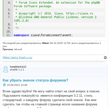
 * Forum Icons Extended. An extension for the phpBB 
Forum Software package.
 *
 * @copyright (c) 2016, Siava, https://siava.ru
 * @license GNU General Public License, version 2 
(GPL-2.0)
 *
 */
namespace
 siava\forumiconext\event
;
use
Последний раз редактировалось
Sheer
08.10.2020 12:58, всего редактировалось 1
Symfony
\Component\EventDispatcher\EventSubscriberInte
раз.
Причина:
rface
bb-код
;
/**
https://amx.host-v.ru/
 * Forum Icons Extended Event listener.
 */
kasablanka12
class
 main_listener 
implements
phpBB 1.2.1
EventSubscriberInterface
{
protected
$config
;
Как убрать значок статуса форумов?
protected
$template
;
С
15.09.2021 10:48
protected
$user
;
о
о
Всем здравствуйте! Не могу найти ответ на свой вопрос в поиске.
public
function
 __construct
(
\phpbb\config\config 
б
Подскажите пожалуйста: имеется конференция 3.2.11, стиль
щ
$config
,
 \phpbb\template\template 
$template
,
е
стандартный, к каждому форуму сделала свой значок. Как мне
\phpbb\user 
$user
,
$phpbb_root_path
)
н
{
сделать так чтобы на главной странице возле названия форума
и
$this
->
config 
=
$config
;
е