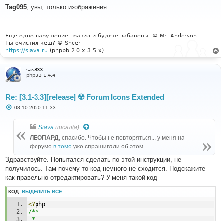
о
Tag095
, увы, только изображения.
б
щ
е
н
и
Еще одно нарушение правил и будете забанены. © Mr. Anderson
е
Ты очистил кеш? © Sheer
https://siava.ru
(phpbb
2.0.x
3.5.x)
sas333
phpBB 1.4.4
Re: [3.1-3.3][release] ☢️ Forum Icons Extended
С
08.10.2020 11:33
о
о
б
Siava
писал(а):
щ
е
ЛЕОПАРД
, спасибо. Чтобы не повторяться... у меня на
н
форуме
в теме
уже спрашивали об этом.
и
е
Здравствуйте. Попытался сделать по этой инструкции, не
получилось. Там почему то код немного не сходится. Подскажите
как правельно отредактировать? У меня такой код
КОД:
ВЫДЕЛИТЬ ВСЁ
<?
php
/**
 *