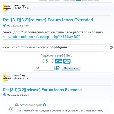
neexforg
phpBB 2.0.6
Re: [3.1][3.2][release] Forum Icons Extended
С
02.12.2018 17:28
о
о
Siava
, до 3.2 использовал тот же стиль, всё работало исправно
б
http://cabinetadmina.ru/viewtopic.php?f=144&t=4870
щ
е
н
и
Учусь сайтостроению вместе с
phpbbguru
е
Поддержать phpBB Guru
neexforg
phpBB 2.0.6
Re: [3.1][3.2][release] Forum Icons Extended
С
03.12.2018 11:24
о
о
б
Siava
писал(а):
щ
е
то в папке styles создать соответствующую с его названием,
н