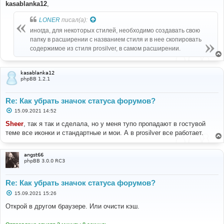
{
о
kasablanka12
,
б
$forum_row
[
'FORUM_IMG_STYLE'
]
=
щ
$forum_row
[
'FORUM_IMG_STYLE'
];
LONER
писал(а):
е
$forum_row
[
'FORUM_IMAGE'
]
=
''
;
н
иногда, для некоторых стилей, необходимо создавать свою
}
и
е
}
папку в расширении с названием стиля и в нее скопировать
else
содержимое из стиля prosilver, в самом расширении.
{
$forum_row
[
'FORUM_IMG_STYLE'
]
=
(
$row
[
'forum_image'
])
?
'noicon'
:
kasablanka12
$forum_row
[
'FORUM_IMG_STYLE'
];
phpBB 1.2.1
$forum_row
[
'FORUM_IMAGE'
]
=
(
$row
[
'forum_image'
])
?
'<img src="'
.
$this
-
>
phpbb_root_path 
.
$row
[
'forum_image'
]
.
'" alt="'
.
Re: Как убрать значок статуса форумов?
$folder_alt
.
'" />'
:
''
;
С
15.09.2021 14:52
}
о
о
Sheer
, так я так и сделала, но у меня тупо пропадают в гостувой
$event
[
'forum_row'
]
=
$forum_row
;
б
теме все иконки и стандартные и мои. А в prosilver все работает.
щ
е
$this
->
template
->
assign_vars
(
array
(
н
'FIE_CSS_ENABLED'
=>
$css_enabled
,
и
angst66
));
е
phpBB 3.0.0 RC3
}
}
Re: Как убрать значок статуса форумов?
С
15.09.2021 15:26
о
о
Открой в другом браузере. Или очисти кэш.
б
щ
е