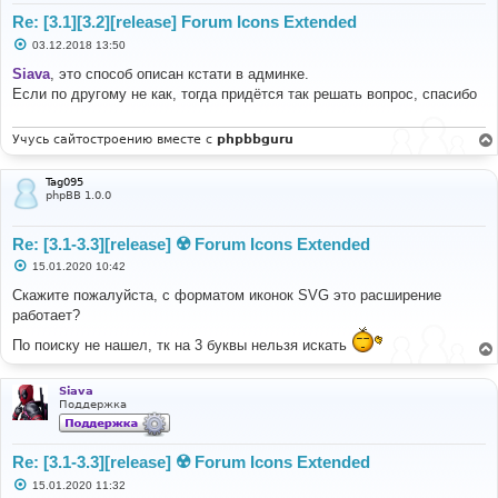
Re: [3.1][3.2][release] Forum Icons Extended
С
03.12.2018 13:50
о
о
Siava
, это способ описан кстати в админке.
б
Если по другому не как, тогда придётся так решать вопрос, спасибо
щ
е
н
и
Учусь сайтостроению вместе с
phpbbguru
е
Tag095
phpBB 1.0.0
Re: [3.1-3.3][release] ☢️ Forum Icons Extended
С
15.01.2020 10:42
о
о
Скажите пожалуйста, с форматом иконок SVG это расширение
б
работает?
щ
е
По поиску не нашел, тк на 3 буквы нельзя искать
н
и
е
Siava
Поддержка
Re: [3.1-3.3][release] ☢️ Forum Icons Extended
С
15.01.2020 11:32
о