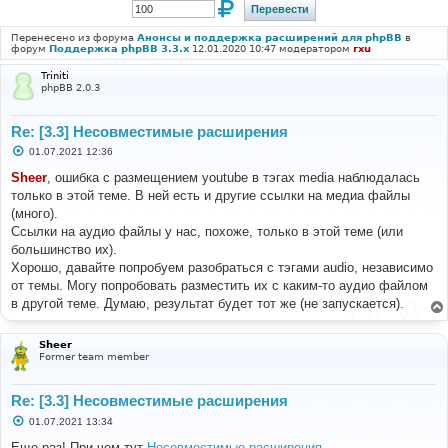
Перенесено из форума
Анонсы и поддержка расширений для phpBB
в
форум
Поддержка phpBB 3.3.x
12.01.2020 10:47 модератором
rxu
Triniti
phpBB 2.0.3
Re: [3.3] Несовместимые расширения
С
01.07.2021 12:36
о
о
Sheer
, ошибка с размещением youtube в тэгах media наблюдалась
б
только в этой теме. В ней есть и другие ссылки на медиа файлы
щ
е
(много).
н
Ссылки на аудио файлы у нас, похоже, только в этой теме (или
и
е
большинство их).
Хорошо, давайте попробуем разобраться с тэгами audio, независимо
от темы. Могу попробовать разместить их с каким-то аудио файлом
в другой теме. Думаю, результат будет тот же (не запускается).
Sheer
Former team member
Re: [3.3] Несовместимые расширения
С
01.07.2021 13:34
о
о
Еще раз! При чем тут
Несовместимые расширения