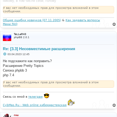
никому, в том числе себе, голову
У вас нет необходимых прав для просмотра вложений в этом
сообщении.
Общие ошибки новичков (07.11.2005)
&
Как задавать вопросы
Мини FAQ
TaLLeR43
phpBB 2.0.1
Re: [3.3] Несовместимые расширения
С
03.04.2023 12:45
о
о
Не подскажите как поправить?
б
Расширение Pretty Topics
щ
е
Связка phpbb 3
н
php 7.4
и
е
У вас нет необходимых прав для просмотра вложений в этом
сообщении.
Связь со мной в
телеграм
CybMas.Ru - Web online кибермастерская
rxu