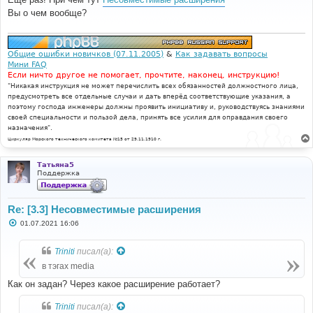
б
Вы о чем вообще?
щ
е
н
и
е
Общие ошибки новичков (07.11.2005)
&
Как задавать вопросы
Мини FAQ
Если ничто другое не помогает, прочтите, наконец, инструкцию!
"Никакая инструкция не может перечислить всех обязанностей должностного лица,
предусмотреть все отдельные случаи и дать вперёд соответствующие указания, а
поэтому господа инженеры должны проявить инициативу и, руководствуясь знаниями
своей специальности и пользой дела, принять все усилия для оправдания своего
назначения".
Циркуляр Морского технического комитета №15 от 29.11.1910 г.
Татьяна5
Поддержка
Re: [3.3] Несовместимые расширения
С
01.07.2021 16:06
о
о
б
Triniti
писал(а):
щ
е
в тэгах media
н
и
Как он задан? Через какое расширение работает?
е
Triniti
писал(а):