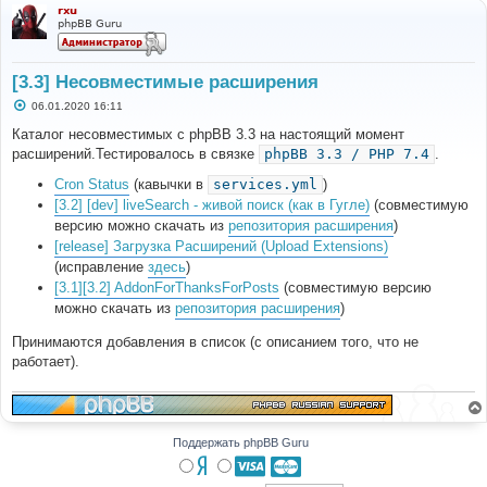
rxu
phpBB Guru
[3.3] Несовместимые расширения
С
06.01.2020 16:11
о
о
Каталог несовместимых с phpBB 3.3 на настоящий момент
б
расширений.Тестировалось в связке
phpBB 3.3 / PHP 7.4
.
щ
е
н
Cron Status
(кавычки в
services.yml
)
и
[3.2] [dev] liveSearch - живой поиск (как в Гугле)
(совместимую
е
версию можно скачать из
репозитория расширения
)
[release] Загрузка Расширений (Upload Extensions)
(исправление
здесь
)
[3.1][3.2] AddonForThanksForPosts
(совместимую версию
можно скачать из
репозитория расширения
)
Принимаются добавления в список (с описанием того, что не
работает).
Поддержать phpBB Guru