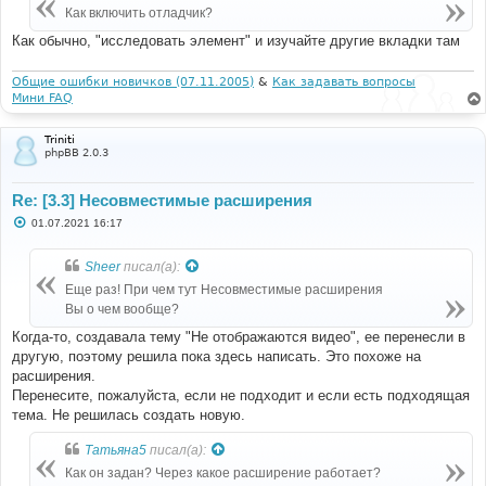
Как включить отладчик?
Как обычно, "исследовать элемент" и изучайте другие вкладки там
Общие ошибки новичков (07.11.2005)
&
Как задавать вопросы
Мини FAQ
Triniti
phpBB 2.0.3
Re: [3.3] Несовместимые расширения
С
01.07.2021 16:17
о
о
б
Sheer
писал(а):
щ
е
Еще раз! При чем тут Несовместимые расширения
н
Вы о чем вообще?
и
е
Когда-то, создавала тему "Не отображаются видео", ее перенесли в
другую, поэтому решила пока здесь написать. Это похоже на
расширения.
Перенесите, пожалуйста, если не подходит и если есть подходящая
тема. Не решилась создать новую.
Татьяна5
писал(а):
Как он задан? Через какое расширение работает?