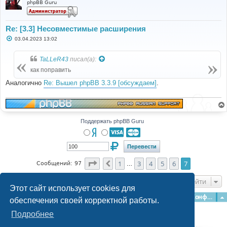
phpBB Guru
Re: [3.3] Несовместимые расширения
С
03.04.2023 13:02
о
о
б
TaLLeR43
писал(а):
щ
е
как поправить
н
и
Аналогично
Re: Вышел phpBB 3.3.9 [обсуждаем]
.
е
Поддержать phpBB Guru
Страница
7
из
7
1
3
4
5
6
7
Пред.
Сообщений: 97
…
Перейти
Этот сайт использует cookies для
Главная
Форумы
Наша команда
О команде
Конфиденциальность
обеспечения своей корректной работы.
Подробнее