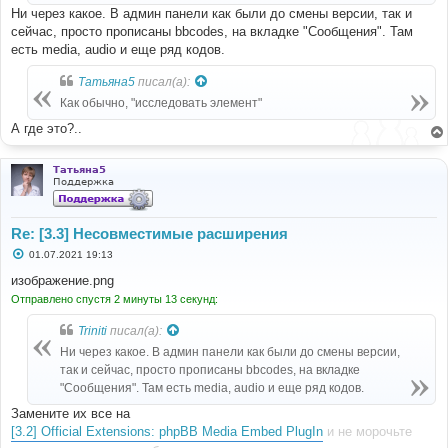
Ни через какое. В админ панели как были до смены версии, так и
сейчас, просто прописаны bbcodes, на вкладке "Сообщения". Там
есть media, audio и еще ряд кодов.
Татьяна5
писал(а):
Как обычно, "исследовать элемент"
А где это?..
Татьяна5
Поддержка
Re: [3.3] Несовместимые расширения
С
01.07.2021 19:13
о
о
изображение.png
б
Отправлено спустя 2 минуты 13 секунд:
щ
е
н
Triniti
писал(а):
и
е
Ни через какое. В админ панели как были до смены версии,
так и сейчас, просто прописаны bbcodes, на вкладке
"Сообщения". Там есть media, audio и еще ряд кодов.
Замените их все на
[3.2] Official Extensions: phpBB Media Embed PlugIn
и не морочьте