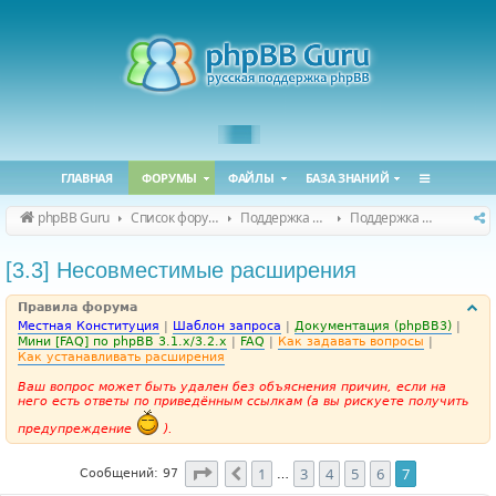
ГЛАВНАЯ
ФОРУМЫ
ФАЙЛЫ
БАЗА ЗНАНИЙ
phpBB Guru
Список форумов
Поддержка phpBB
Поддержка phpBB 3.3.x
[3.3] Несовместимые расширения
Правила форума
Местная Конституция
|
Шаблон запроса
|
Документация (phpBB3)
|
Мини [FAQ] по phpBB 3.1.x/3.2.x
|
FAQ
|
Как задавать вопросы
|
Как устанавливать расширения
Ваш вопрос может быть удален без объяснения причин, если на
него есть ответы по приведённым ссылкам (а вы рискуете получить
предупреждение
).
Страница
7
из
7
1
3
4
5
6
7
Пред.
Сообщений: 97
…