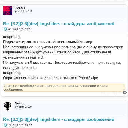
706536
phpBB 1.4.3
Re: [3.2][3.3][dev] Imgsliders - слайдеры изображений
С
03.10.2022 0:26
о
о
image.png
б
Подскажите, как отключить Максимальный размер:
щ
е
Изображения больше указанного размера (по любому из параметров
н
ширина/высота) будут уменьшаться до него. Для отключения
и
е
уменьшения введите 0.
Не получается 0 выставить. Некоторые изображения приплюснуты,
выглядит не очень.
image.png
Обратил внимание такой эффект только в PhotoSwipe
У вас нет необходимых прав для просмотра вложений в этом
сообщении.
ReXtor
phpBB 2.0.0
Re: [3.2][3.3][dev] Imgsliders - слайдеры изображений
С
28.02.2023 23:36