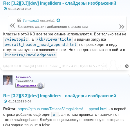
Re: [3.2][3.3][dev] Imgsliders - слайдеры изображений
С
01.03.2023 0:02
о
о
б
Татьяна5
писал(а):
щ
е
Возможно хватит добавления классов там
н
и
Классы в этой KB все те же самые используются. Вот только там не
е
/viewtopic
, а
/kb/viewarticle
и видимо загрузка
overall_header_head_append.html
не происходит в виду
отсутствия нужного значения в нем. Но я не догоняю как его найти в
kinerity/knowledgebase
...
[phpBB 3.3.8 | Prolight | STK 1.0.19-dev] _ [PHP 7.4.28 | MySQL(i) 5.7.27-30]
Татьяна5
Поддержка
Re: [3.2][3.3][dev] Imgsliders - слайдеры изображений
С
01.03.2023 0:04
о
о
ReXtor
,
https://github.com/Tatiana5/imgsliders/ ... ppend.html
- в первой
б
строке добавить ещё один
or
, а что там прописать - зависит от
щ
е
того knowledgebase. Любую специфическую переменную, которая в
н
нём задана явно не в false
и
е