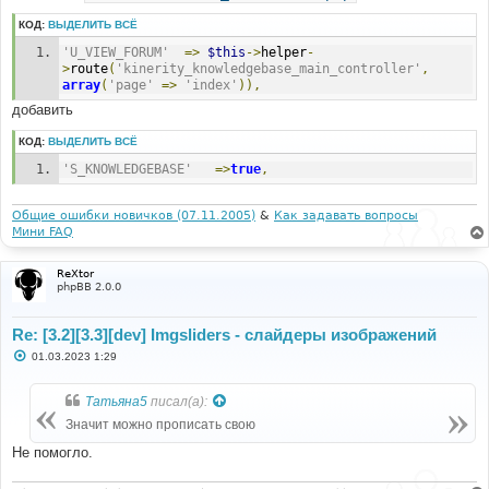
н
и
КОД:
ВЫДЕЛИТЬ ВСЁ
е
'U_VIEW_FORUM'
=>
$this
->
helper
-
>
route
(
'kinerity_knowledgebase_main_controller'
,
array
(
'page'
=>
'index'
)),
добавить
КОД:
ВЫДЕЛИТЬ ВСЁ
'S_KNOWLEDGEBASE'
=>
true
,
Общие ошибки новичков (07.11.2005)
&
Как задавать вопросы
Мини FAQ
ReXtor
phpBB 2.0.0
Re: [3.2][3.3][dev] Imgsliders - слайдеры изображений
С
01.03.2023 1:29
о
о
б
Татьяна5
писал(а):
щ
е
Значит можно прописать свою
н
и
Не помогло.
е