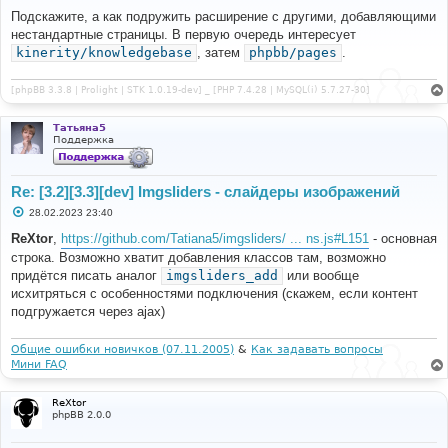
о
о
Подскажите, а как подружить расширение с другими, добавляющими
б
нестандартные страницы. В первую очередь интересует
щ
е
kinerity/knowledgebase
, затем
phpbb/pages
.
н
и
е
[phpBB 3.3.8 | Prolight | STK 1.0.19-dev] _ [PHP 7.4.28 | MySQL(i) 5.7.27-30]
Татьяна5
Поддержка
Re: [3.2][3.3][dev] Imgsliders - слайдеры изображений
С
28.02.2023 23:40
о
о
ReXtor
,
https://github.com/Tatiana5/imgsliders/ ... ns.js#L151
- основная
б
строка. Возможно хватит добавления классов там, возможно
щ
е
придётся писать аналог
imgsliders_add
или вообще
н
исхитряться с особенностями подключения (скажем, если контент
и
е
подгружается через ajax)
Общие ошибки новичков (07.11.2005)
&
Как задавать вопросы
Мини FAQ
ReXtor
phpBB 2.0.0