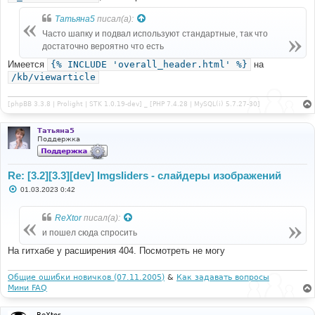
Татьяна5
писал(а):
Часто шапку и подвал используют стандартные, так что
достаточно вероятно что есть
Имеется
{% INCLUDE 'overall_header.html' %}
на
/kb/viewarticle
[phpBB 3.3.8 | Prolight | STK 1.0.19-dev] _ [PHP 7.4.28 | MySQL(i) 5.7.27-30]
Татьяна5
Поддержка
Re: [3.2][3.3][dev] Imgsliders - слайдеры изображений
С
01.03.2023 0:42
о
о
б
ReXtor
писал(а):
щ
е
и пошел сюда спросить
н
и
На гитхабе у расширения 404. Посмотреть не могу
е
Общие ошибки новичков (07.11.2005)
&
Как задавать вопросы
Мини FAQ
ReXtor