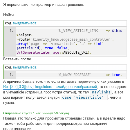
Я перелопатил контроллер и нашел решение.
Найти
КОД:
ВЫДЕЛИТЬ ВСЁ
'U_VIEW_ARTICLE_LINK'
=>
$this
-
>
helper
-
>
route
(
'kinerity_knowledgebase_main_controller'
,
array
(
'page'
=>
'viewarticle'
,
'a'
=>
(
int
)
$article_id
),
true
,
false
,
UrlGeneratorInterface
::
ABSOLUTE_URL
),
Вставить после
КОД:
ВЫДЕЛИТЬ ВСЁ
'S_KNOWLEDGEBASE'
=>
true
,
А причина была в том, что если вставить переменную как указано в
Re: [3.2][3.3][dev] Imgsliders - слайдеры изображений
, то не попадаем
в viewarticle (страница просмотра статьи), тк там
navlinks
, а вот
мой вариант получается внутри
case 'viewarticle':
, чего и
нужно.
Отправлено спустя 1 час 5 минут 59 секунд:
Правда это только для просмотра страницы статьи, а в идеале надо
также чтобы работало и для предпросмотра при создании/
редактировании.