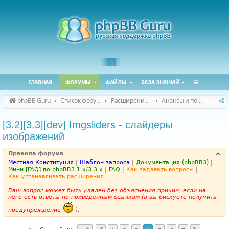
ГЛАВНАЯ
ФОРУМЫ
ФАЙЛЫ
БАЗА ЗНАНИЙ
phpBB Guru
Список форумов
Расширения phpBB
Анонсы и поддержка расширений для phpBB
[3.2][3.3][dev] Imgsliders - слайдеры
изображений
Правила форума
Местная Конституция
|
Шаблон запроса
|
Документация (phpBB3)
|
Мини [FAQ] по phpBB3.1.x/3.3.x
|
FAQ
|
Как задавать вопросы
|
Как устанавливать расширения
Ваш вопрос может быть удален без объяснения причин, если на
него есть ответы по приведённым ссылкам (а вы рискуете получить
предупреждение
).