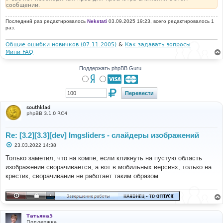
сообщении.
Последний раз редактировалось
Nekstati
03.09.2025 19:23, всего редактировалось 1
раз.
Общие ошибки новичков (07.11.2005)
&
Как задавать вопросы
Мини FAQ
Поддержать phpBB Guru
southklad
phpBB 3.1.0 RC4
Re: [3.2][3.3][dev] Imgsliders - слайдеры изображений
С
23.03.2022 14:38
о
о
Только заметил, что на компе, если кликнуть на пустую область
б
изображение сворачивается, а вот в мобильных версиях, только на
щ
е
крестик, сворачивание не работает таким образом
н
и
е
Татьяна5
Поддержка