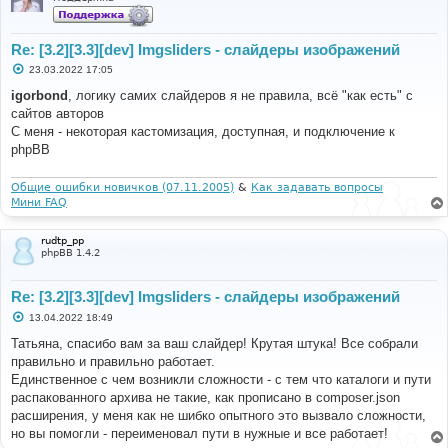
Re: [3.2][3.3][dev] Imgsliders - слайдеры изображений
С
23.03.2022 17:05
о
о
igorbond
, логику самих слайдеров я не правила, всё "как есть" с
б
сайтов авторов
щ
е
С меня - некоторая кастомизация, доступная, и подключение к
н
phpBB
и
е
Общие ошибки новичков (07.11.2005)
&
Как задавать вопросы
Мини FAQ
rudtp_pp
phpBB 1.4.2
Re: [3.2][3.3][dev] Imgsliders - слайдеры изображений
С
13.04.2022 18:49
о
о
Татьяна, спасибо вам за ваш слайдер! Крутая штука! Все собрали
б
правильно и правильно работает.
щ
е
Единственное с чем возникли сложности - с тем что каталоги и пути
н
распакованного архива не такие, как прописано в composer.json
и
е
расширения, у меня как не шибко опытного это вызвало сложности,
но вы помогли - переименовал пути в нужные и все работает!