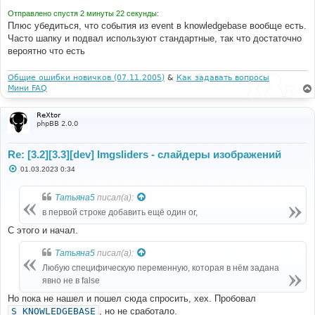
Отправлено спустя 2 минуты 22 секунды:
Плюс убедиться, что события из event в knowledgebase вообще есть.
Часто шапку и подвал используют стандартные, так что достаточно
вероятно что есть
Общие ошибки новичков (07.11.2005)
&
Как задавать вопросы
Мини FAQ
ReXtor
phpBB 2.0.0
Re: [3.2][3.3][dev] Imgsliders - слайдеры изображений
С
01.03.2023 0:34
о
о
б
Татьяна5
писал(а):
щ
е
в первой строке добавить ещё один or,
н
и
С этого и начал.
е
Татьяна5
писал(а):
Любую специфическую переменную, которая в нём задана
явно не в false
Но пока не нашел и пошел сюда спросить, хех. Пробовал
S_KNOWLEDGEBASE
, но не сработало.