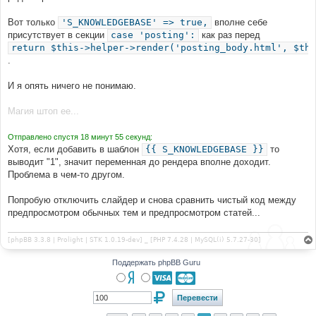
Вот только
'S_KNOWLEDGEBASE' => true,
вполне себе
присутствует в секции
case 'posting':
как раз перед
return $this->helper->render('posting_body.html', $thi
.
И я опять ничего не понимаю.
Магия штоп ее...
Отправлено спустя 18 минут 55 секунд:
Хотя, если добавить в шаблон
{{ S_KNOWLEDGEBASE }}
то
выводит "1", значит переменная до рендера вполне доходит.
Проблема в чем-то другом.
Попробую отключить слайдер и снова сравнить чистый код между
предпросмотром обычных тем и предпросмотром статей...
[phpBB 3.3.8 | Prolight | STK 1.0.19-dev] _ [PHP 7.4.28 | MySQL(i) 5.7.27-30]
Поддержать phpBB Guru