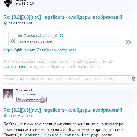
phpBB 2.0.0
Re: [3.2][3.3][dev] Imgsliders - слайдеры изображений
С
01.03.2023 1:01
о
о
б
Татьяна5
писал(а):
щ
е
Посмотреть не могу
н
и
https://github.com/Crizz0/knowledgebase
е
А kinerity вообще свой профиль на гитхабе удалил. По KB
вот тут писал
что дальнейшая разработка за Crizz0.
[phpBB 3.3.8 | Prolight | STK 1.0.19-dev] _ [PHP 7.4.28 | MySQL(i) 5.7.27-30]
Татьяна5
Поддержка
Re: [3.2][3.3][dev] Imgsliders - слайдеры изображений
С
01.03.2023 1:11
о
о
ReXtor
, не вижу там специфических переменных в контроллере,
б
применяемых ко всем страницам. Значит можно прописать свою
щ
е
Скажем, в
controller/main_controller.php
после