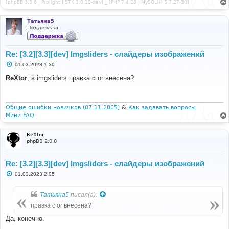
[phpBB 3.3.8 | Prolight | STK 1.0.19-dev] _ [PHP 7.4.28 | MySQL(i) 5.7.27-30]
Татьяна5
Поддержка
Re: [3.2][3.3][dev] Imgsliders - слайдеры изображений
С
01.03.2023 1:30
о
о
ReXtor
, в imgsliders правка с or внесена?
б
щ
е
н
и
Общие ошибки новичков (07.11.2005)
&
Как задавать вопросы
е
Мини FAQ
ReXtor
phpBB 2.0.0
Re: [3.2][3.3][dev] Imgsliders - слайдеры изображений
С
01.03.2023 2:05
о
о
б
Татьяна5
писал(а):
щ
е
правка с or внесена?
н
и
Да, конечно.
е