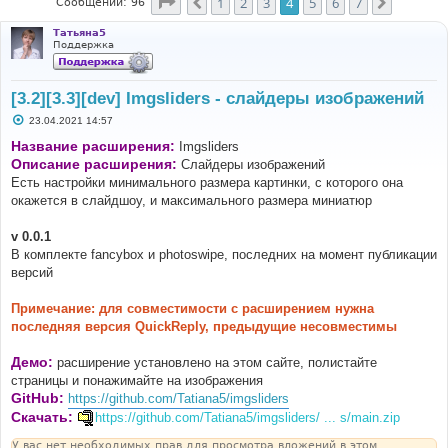
Страница
4
из
7
1
2
3
4
5
6
7
Пред.
След.
Сообщений: 96
Татьяна5
Поддержка
[3.2][3.3][dev] Imgsliders - слайдеры изображений
С
23.04.2021 14:57
о
о
Название расширения:
Imgsliders
б
Описание расширения:
Слайдеры изображений
щ
е
Есть настройки минимального размера картинки, с которого она
н
окажется в слайдшоу, и максимального размера миниатюр
и
е
v 0.0.1
В комплекте fancybox и photoswipe, последних на момент публикации
версий
Примечание: для совместимости с расширением нужна
последняя версия QuickReply, предыдущие несовместимы
Демо:
расширение установлено на этом сайте, полистайте
страницы и понажимайте на изображения
GitHub:
https://github.com/Tatiana5/imgsliders
Скачать:
https://github.com/Tatiana5/imgsliders/ ... s/main.zip
У вас нет необходимых прав для просмотра вложений в этом