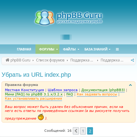
ГЛАВНАЯ
ФОРУМЫ
ФАЙЛЫ
БАЗА ЗНАНИЙ
phpBB Guru
Список форумов
Поддержка phpBB
Поддержка phpBB 3.3.x
Убрать из URL index.php
Правила форума
Местная Конституция
|
Шаблон запроса
|
Документация (phpBB3)
|
Мини [FAQ] по phpBB 3.1.x/3.2.x
|
FAQ
|
Как задавать вопросы
|
Как устанавливать расширения
Ваш вопрос может быть удален без объяснения причин, если на
него есть ответы по приведённым ссылкам (а вы рискуете получить
предупреждение
).
1
2
Пред.
Сообщений: 16