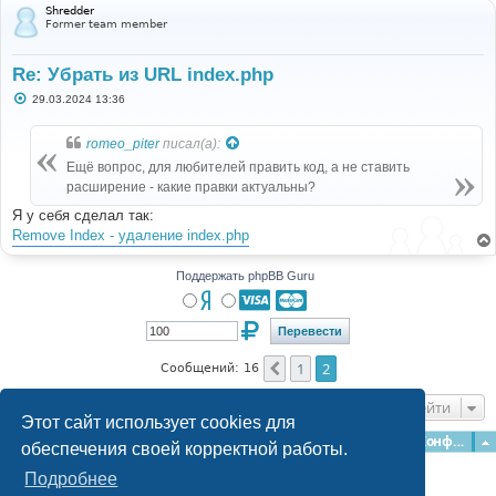
Shredder
Former team member
Re: Убрать из URL index.php
С
29.03.2024 13:36
о
о
б
romeo_piter
писал(а):
щ
е
Ещё вопрос, для любителей править код, а не ставить
н
расширение - какие правки актуальны?
и
е
Я у себя сделал так:
Remove Index - удаление index.php
Поддержать phpBB Guru
1
2
Пред.
Сообщений: 16
Перейти
Этот сайт использует cookies для
Главная
Форумы
Наша команда
О команде
Конфиденциальность
обеспечения своей корректной работы.
Подробнее