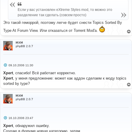
б
щ
Если у вас установлен eXtreme Styles mod, то можно это
е
н
разделение так сделать (совсем просто)
и
е
Это такой геморрой, поэтому легче будет снести Topics Sorted By
Type At Forum View. Или отказаться от Torrent Mod'а.
MXM
phpBB 2.0.7
С
09.10.2006 11:30
о
о
Xpert
, спасибо! Всё работает корректно.
б
Xpert
, у меня предложение: может как аддон сделаем к моду topics
щ
е
sorted by type?
н
и
е
MXM
phpBB 2.0.7
С
16.10.2006 23:47
о
о
Xpert
, обнаружил ошибку.
б
Создаю в форуме новую категорию, затем...
щ