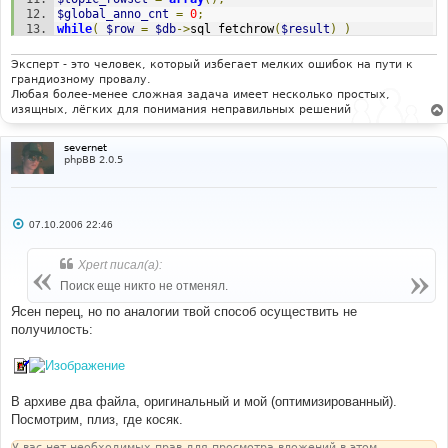
$global_anno_cnt
=
0
;
while
(
$row
=
$db
->
sql_fetchrow
(
$result
)
)
{
$topic_rowset
[]
=
$row
;
Эксперт - это человек, который избегает мелких ошибок на пути к
$global_anno_cnt
++;
грандиозному провалу.
}
Любая более-менее сложная задача имеет несколько простых,
изящных, лёгких для понимания неправильных решений
FIND
// 2 rows deleted - Global announcement MOD
severnet
while
(
$row
=
$db
->
sql_fetchrow
(
$result
)
)
phpBB 2.0.5
REPLACE WITH
// 2 rows deleted - Global announcement MOD
$total_announcements
=
0
;
С
while
(
$row
=
$db
->
sql_fetchrow
(
$result
)
)
07.10.2006 22:46
о
о
б
Xpert писал(а):
щ
е
Поиск еще никто не отменял.
н
и
Ясен перец, но по аналогии твой способ осуществить не
е
получилость:
В архиве два файла, оригинальный и мой (оптимизированный).
Посмотрим, плиз, где косяк.
У вас нет необходимых прав для просмотра вложений в этом