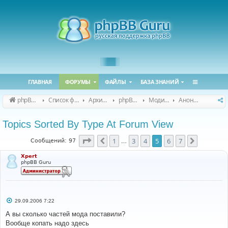
ГЛАВНАЯ
ФОРУМЫ
ФАЙЛЫ
БАЗА ЗНАНИЙ
phpBB Guru
Список форумов
Архивные форумы
phpBB 2.0.x (архив)
Модификация phpBB 2.0.x
Анонсы и поддержка модов для phpBB 2.0.x
Topics Sorted By Type At Forum View
Страница
5
из
7
1
3
4
5
6
7
Пред.
След.
Сообщений: 97
…
Xpert
phpBB Guru
С
29.09.2006 7:22
о
о
А вы сколько частей мода поставили?
б
Вообще копать надо здесь
щ