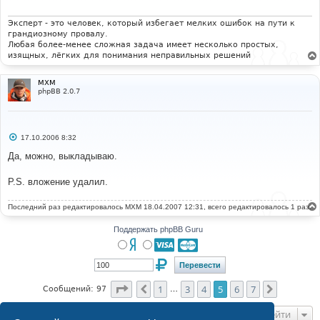
е
н
и
Эксперт - это человек, который избегает мелких ошибок на пути к
е
грандиозному провалу.
Любая более-менее сложная задача имеет несколько простых,
изящных, лёгких для понимания неправильных решений
MXM
phpBB 2.0.7
С
17.10.2006 8:32
о
о
Да, можно, выкладываю.
б
щ
е
P.S. вложение удалил.
н
и
е
Последний раз редактировалось
MXM
18.04.2007 12:31, всего редактировалось 1 раз.
Поддержать phpBB Guru
Страница
5
из
7
1
3
4
5
6
7
Пред.
След.
Сообщений: 97
…
Перейти