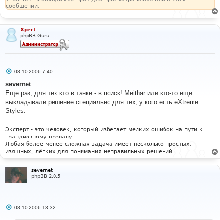
сообщении.
Xpert
phpBB Guru
С
08.10.2006 7:40
о
о
severnet
б
Еще раз, для тех кто в танке - в поиск! Meithar или кто-то еще
щ
е
выкладывали решение специально для тех, у кого есть eXtreme
н
Styles.
и
е
Эксперт - это человек, который избегает мелких ошибок на пути к
грандиозному провалу.
Любая более-менее сложная задача имеет несколько простых,
изящных, лёгких для понимания неправильных решений
severnet
phpBB 2.0.5
С
08.10.2006 13:32
о
о