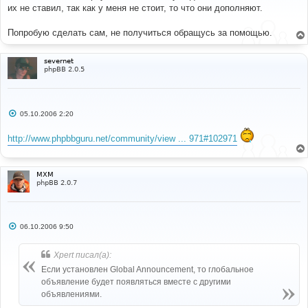
б
их не ставил, так как у меня не стоит, то что они дополняют.
щ
е
н
Попробую сделать сам, не получиться обращусь за помощью.
и
е
severnet
phpBB 2.0.5
С
05.10.2006 2:20
о
о
http://www.phpbbguru.net/community/view ... 971#102971
б
щ
е
н
и
MXM
е
phpBB 2.0.7
С
06.10.2006 9:50
о
о
б
Xpert писал(а):
щ
е
Если установлен Global Announcement, то глобальное
н
объявление будет появляться вместе с другими
и
е
объявлениями.