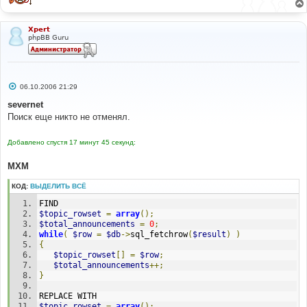
н
и
е
Xpert
phpBB Guru
С
06.10.2006 21:29
о
о
severnet
б
Поиск еще никто не отменял.
щ
е
н
Добавлено спустя 17 минут 45 секунд:
и
е
MXM
КОД:
ВЫДЕЛИТЬ ВСЁ
FIND
$topic_rowset
=
array
();
$total_announcements
=
0
;
while
(
$row
=
$db
->
sql_fetchrow
(
$result
)
)
{
$topic_rowset
[]
=
$row
;
$total_announcements
++;
}
REPLACE WITH
$topic_rowset
=
array
();