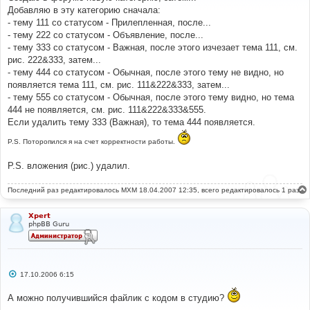
е
Добавляю в эту категорию сначала:
н
- тему 111 со статусом - Прилепленная, после...
и
е
- тему 222 со статусом - Объявление, после...
- тему 333 со статусом - Важная, после этого изчезает тема 111, см.
рис. 222&333, затем...
- тему 444 со статусом - Обычная, после этого тему не видно, но
появляется тема 111, см. рис. 111&222&333, затем...
- тему 555 со статусом - Обычная, после этого тему видно, но тема
444 не появляется, см. рис. 111&222&333&555.
Если удалить тему 333 (Важная), то тема 444 появляется.
P.S. Поторопился я на счет корректности работы.
P.S. вложения (рис.) удалил.
Последний раз редактировалось
MXM
18.04.2007 12:35, всего редактировалось 1 раз.
Xpert
phpBB Guru
С
17.10.2006 6:15
о
о
А можно получившийся файлик с кодом в студию?
б
щ