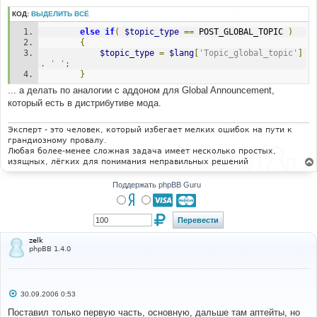
е
н
КОД:
ВЫДЕЛИТЬ ВСЁ
и
е
else
if
(
$topic_type
==
 POST_GLOBAL_TOPIC 
)
{
$topic_type
=
$lang
[
'Topic_global_topic'
]
.
' '
;
}
... а делать по аналогии с аддоном для Global Announcement,
который есть в дистрибутиве мода.
Эксперт - это человек, который избегает мелких ошибок на пути к
грандиозному провалу.
Любая более-менее сложная задача имеет несколько простых,
изящных, лёгких для понимания неправильных решений
Поддержать phpBB Guru
zelk
phpBB 1.4.0
С
30.09.2006 0:53
о
о
Поставил только первую часть, основную, дальше там аптейты, но