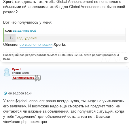
Xpert
, как сделать так, чтобы Global Announcement не появлялся с
обычными объявлениями, чтобы для Global Announcement было свой
раздел?
Вот что получилось у меня:
КОД:
ВЫДЕЛИТЬ ВСЁ
код
удалил
Обновил
согласно поправки
Xpertа
.
Последний раз редактировалось
MXM
18.04.2007 12:33, всего редактировалось 3
раза.
Xpert
phpBB Guru
С
06.10.2006 16:44
о
о
У тебя $global_anno_cnt равно всегда нулю, ты нигде не учитываешь
б
его величину. И возможно надо еще смотреть на предмет того, не
щ
е
считаются ли важные за объявления, ато получится ситуация, когда
н
у тебя "отделение" для объявлений есть, а тем нет. Выложи
и
е
viewforum.php, посмотрю...