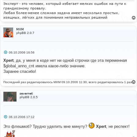
Эксперт - это человек, который избегает мелких ошибок на пути к
грандиозному провалу.
Любая более-менее сложная задача имеет несколько простых,
изящных, лёгких для понимания неправильных решений
MXM
phpBB 2.0.7
С
06.10.2006 16:56
о
о
Xpert
, да, у меня в коде нет ни одной строчки где эта переменная
б
$global_anno_cnt имела какое-либо значние.
щ
е
Заранее спасибо!
н
и
е
Последний раз редактировалось
MXM
09.10.2006 11:30, всего редактировалось 1 раз.
severnet
phpBB 2.0.5
С
06.10.2006 17:12
о
о
Это флешмоб? Трудно уделить мне минуту?
Xpert
, не респект!
б
щ
е