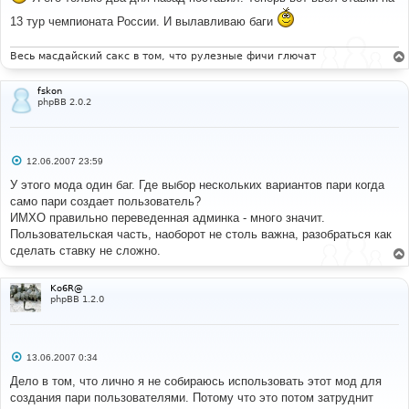
щ
13 тур чемпионата России. И вылавливаю баги
е
н
и
е
Весь масдайский сакс в том, что рулезные фичи глючат
fskon
phpBB 2.0.2
С
12.06.2007 23:59
о
о
У этого мода один баг. Где выбор нескольких вариантов пари когда
б
само пари создает пользователь?
щ
е
ИМХО правильно переведенная админка - много значит.
н
Пользовательская часть, наоборот не столь важна, разобраться как
и
е
сделать ставку не сложно.
Ko6R@
phpBB 1.2.0
С
13.06.2007 0:34
о
о
Дело в том, что лично я не собираюсь использовать этот мод для
б
создания пари пользователями. Потому что это потом затруднит
щ