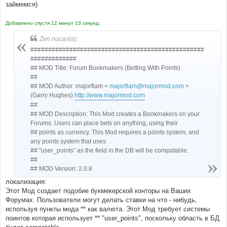
е
займемся)
Добавлено спустя 12 минут 13 секунд:
Zen писал(а):
#################################################
#############
## MOD Title: Forum Bookmakers (Betting With Points)
##
## MOD Author: majorflam <
majorflam@majormod.com
>
(Garry Hughes)
http://www.majormod.com
##
## MOD Description: This Mod creates a Bookmakers on your
Forums. Users can place bets on anything, using their
## points as currency. This Mod requires a points system, and
any points system that uses
## "user_points" as the field in the DB will be compatable.
##
## MOD Version: 2.0.8
локализация:
Этот Мод создает подобие букмекерской конторы на Ваших
Форумах. Пользователи могут делать ставки на что - нибудь,
используя пункты мода ** как валюта. Этот Мод требует системы
поинтов которая использует ** "user_points", поскольку область в БД