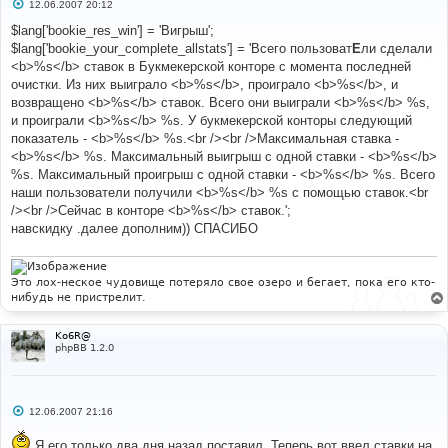
С
12.06.2007 20:12
о
о
$lang['bookie_res_win'] = 'Вигрыш';
б
$lang['bookie_your_complete_allstats'] = 'Всего пользоват
Е
ли сделали
щ
е
<b>%s</b> ставок в Букмекерской конторе с момента последней
н
очистки. Из них выиграло <b>%s</b>, проиграло <b>%s</b>, и
и
е
возвращено <b>%s</b> ставок. Всего они выиграли <b>%s</b> %s,
и проиграли <b>%s</b> %s. У букмекерской конторы следующий
показатель - <b>%s</b> %s.<br /><br />Максимальная ставка -
<b>%s</b> %s. Максимальный выигрыш с одной ставки - <b>%s</b>
%s. Максимальный проигрыш с одной ставки - <b>%s</b> %s. Всего
наши пользователи получили <b>%s</b> %s с помощью ставок.<br
/><br />Сейчас в конторе <b>%s</b> ставок.';
навскидку .далее дополним)) СПАСИБО
Это лох-неское чудовище потеряло свое озеро и бегает, пока его кто-
нибудь не пристрелит.
Ko6R@
phpBB 1.2.0
С
12.06.2007 21:16
о
о
Я его только два дня назад поставил. Теперь вот ввел ставки на
б