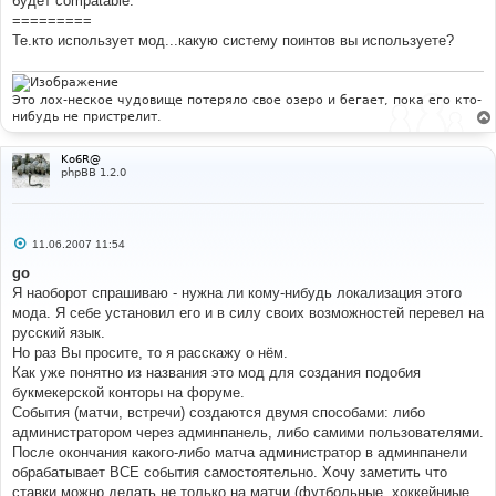
будет compatable.
=========
Те.кто использует мод...какую систему поинтов вы используете?
Это лох-неское чудовище потеряло свое озеро и бегает, пока его кто-
нибудь не пристрелит.
Ko6R@
phpBB 1.2.0
С
11.06.2007 11:54
о
о
go
б
Я наоборот спрашиваю - нужна ли кому-нибудь локализация этого
щ
е
мода. Я себе установил его и в силу своих возможностей перевел на
н
русский язык.
и
е
Но раз Вы просите, то я расскажу о нём.
Как уже понятно из названия это мод для создания подобия
букмекерской конторы на форуме.
События (матчи, встречи) создаются двумя способами: либо
администратором через админпанель, либо самими пользователями.
После окончания какого-либо матча администратор в админпанели
обрабатывает ВСЕ события самостоятельно. Хочу заметить что
ставки можно делать не только на матчи (футбольные, хоккейниые