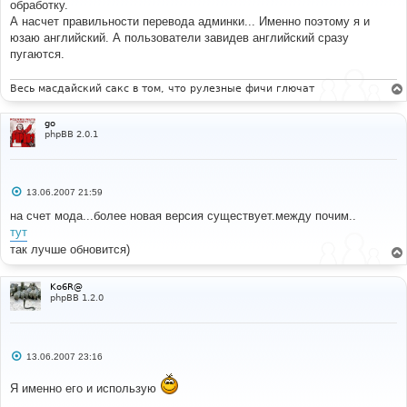
е
обработку.
н
А насчет правильности перевода админки... Именно поэтому я и
и
е
юзаю английский. А пользователи завидев английский сразу
пугаются.
Весь масдайский сакс в том, что рулезные фичи глючат
go
phpBB 2.0.1
С
13.06.2007 21:59
о
о
на счет мода...более новая версия существует.между почим..
б
тут
щ
е
так лучше обновится)
н
и
е
Ko6R@
phpBB 1.2.0
С
13.06.2007 23:16
о
о
Я именно его и использую
б
щ