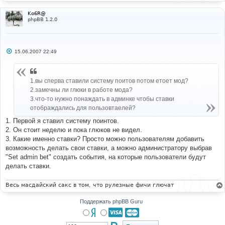
Ko6R@
phpBB 1.2.0
С
15.06.2007 22:49
о
о
б
щ
1.вы сперва ставили систему поитов потом етоет мод?
е
н
2.замечны ли глюки в работе мода?
и
3.что-то нужно понаждать в админке чтобы ставки
е
отображдались для пользовтаелей?
1. Первой я ставил систему поинтов.
2. Он стоит неделю и пока глюков не видел.
3. Какие именно ставки? Просто можно пользователям добавить
возможность делать свои ставки, а можно администратору выбрав
"Set admin bet" создать события, на которые пользователи будут
делать ставки.
Весь масдайский сакс в том, что рулезные фичи глючат
Поддержать phpBB Guru