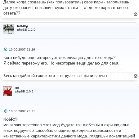
Далее когда создаешь (как пользователь) свое пари - заполняешь
дату окончания, описание, сума ставки..., а где же вариант своего
ответа??
Ko6R@
phpBB 1.2.0
С
10.06.2007 21:26
о
о
Кого-нибудь еще интересует локализация для этого мода?
б
Я сейчас перевожу его. Но некоторые вещи делаю для себя.
щ
е
н
и
Весь масдайский сакс в том, что рулезные фичи глючат
е
go
phpBB 2.0.1
С
10.06.2007 23:11
о
о
Ko6R@
б
меня заинтересовал этот мод.буддте так любезны в скринах,альв
щ
е
иных подручных способах опищите доходчиво возможности и
н
качественные характеристики данного мода..глядишьи локализацией
и