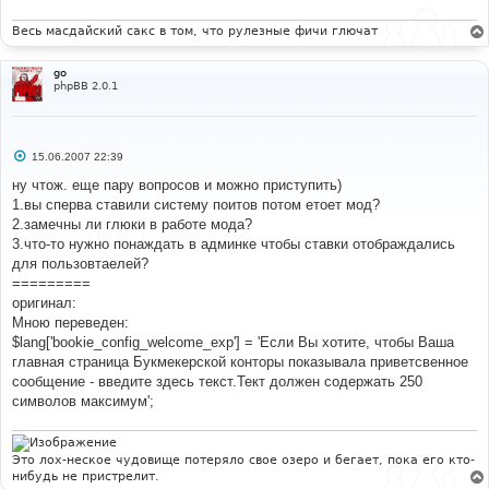
е
н
и
Весь масдайский сакс в том, что рулезные фичи глючат
е
go
phpBB 2.0.1
С
15.06.2007 22:39
о
о
ну чтож. еще пару вопросов и можно приступить)
б
1.вы сперва ставили систему поитов потом етоет мод?
щ
е
2.замечны ли глюки в работе мода?
н
3.что-то нужно понаждать в админке чтобы ставки отображдались
и
е
для пользовтаелей?
=========
оригинал:
Мною переведен:
$lang['bookie_config_welcome_exp'] = 'Если Вы хотите, чтобы Ваша
главная страница Букмекерской конторы показывала приветсвенное
сообщение - введите здесь текст.Тект должен содержать 250
символов максимум';
Это лох-неское чудовище потеряло свое озеро и бегает, пока его кто-
нибудь не пристрелит.