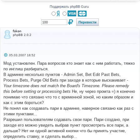
н
и
Поддержать phpBB Guru
е
fskon
phpBB 2.0.2
С
05.03.2007 18:52
о
о
Мод установлен. Пара вопросов кто знает как с ним работать, тяжко
б
по инглиш разбираться.
щ
е
В админке несколько пунктов - Admin Set, Bet Edit Past Bets,
н
Process Bets, Purge Old Bets при заходе в которые выскакивает -
и
е
Your timezone does not match the Board's Timezone. Please remedy
this before setting or processing bets
Не, ну через промта =) я конечно
понимаю что связано что то с временной зоной, но каким образом и
как с этим бороться?
Не понял как создавать пари в админке, наверное связано как раз с
этими пунктами...
Разрешил пользователям содавать свои пари. Пари создано, при
заходе его можно увидеть выбрав пункт просмотреть все пари, а
дальше? Нет ни одной активной кнопки что бы принять участие,
определить ставку, и сделать выбор...