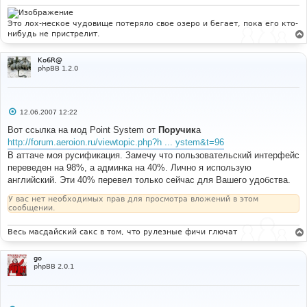
и
е
Это лох-неское чудовище потеряло свое озеро и бегает, пока его кто-
нибудь не пристрелит.
Ko6R@
phpBB 1.2.0
С
12.06.2007 12:22
о
о
Вот ссылка на мод Point System от
Поручик
а
б
http://forum.aeroion.ru/viewtopic.php?h ... ystem&t=96
щ
е
В аттаче моя русификация. Замечу что пользовательский интерфейс
н
переведен на 98%, а админка на 40%. Лично я использую
и
е
английский. Эти 40% перевел только сейчас для Вашего удобства.
У вас нет необходимых прав для просмотра вложений в этом
сообщении.
Весь масдайский сакс в том, что рулезные фичи глючат
go
phpBB 2.0.1