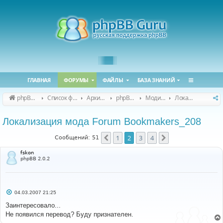
ГЛАВНАЯ
ФОРУМЫ
ФАЙЛЫ
БАЗА ЗНАНИЙ
phpBB Guru
Список форумов
Архивные форумы
phpBB 2.0.x (архив)
Модификация phpBB 2.0.x
Локализация модов для phpBB 2.0.x
Локализация мода Forum Bookmakers_208
1
2
3
4
Пред.
След.
Сообщений: 51
fskon
phpBB 2.0.2
С
04.03.2007 21:25
о
о
Заинтересовало...
б
Не появился перевод? Буду признателен.
щ
е