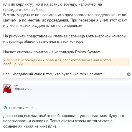
или по керлингу), но и на всякую ерунду, например, на
президентские выборы.
В этом моде мне не нравится что предполагается разделение не по
матчам, а по местам их проведения. При переводе я учел этот факт
и у меня матчи разделяются по соперникам.
На рисунках представлены главная страница букмекерской конторы
и страница общей статистики в этой конторе.
Насчет системы поинтов - я использую Points System
У вас нет необходимых прав для просмотра вложений в этом
сообщении.
Весь масдайский сакс в том, что рулезные фичи глючат
go
phpBB 2.0.1
С
11.06.2007 21:35
о
о
да,конечно,выкладывайте свой перевод,с удовольствием буду его
б
использовать и сылку на Поинт систем чтобы не тяготится в
щ
е
сомнениях какая из них) плиз.
н