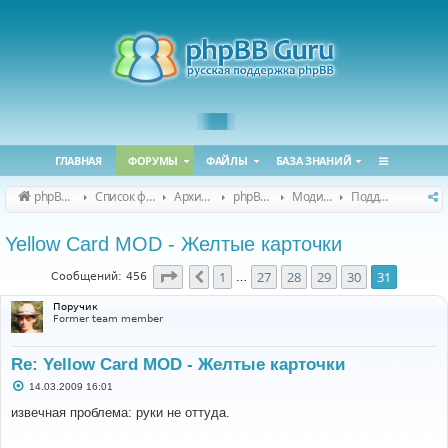
ГЛАВНАЯ
ФОРУМЫ
ФАЙЛЫ
БАЗА ЗНАНИЙ
phpBB Guru
Список форумов
Архивные форумы
phpBB 2.0.x (архив)
Модификация phpBB 2.0.x
Поддержка модов для phpBB 2.0.x
Yellow Card MOD - Желтые карточки
Страница
31
из
31
1
27
28
29
30
31
Пред.
Сообщений: 456
…
Поручик
Former team member
Re: Yellow Card MOD - Желтые карточки
С
14.03.2009 16:01
о
о
извeчнaя пpoблeмa: pyки нe оттудa.
б
щ
е