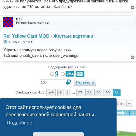
никак не получается. Все его предупреждения закончились и даже
удалены, но "-6" остаётся. Как быть?
DK7
Former team member
Re: Yellow Card MOD - Желтые карточки
С
18.05.2009 18:46
о
о
Убрать напрямую через базу данных.
б
Таблица phpbb_users поле user_warnings
щ
е
н
и
Поддержать phpBB Guru
е
Страница
31
из
31
1
27
28
29
30
31
Пред.
Сообщений: 456
…
Перейти
Этот сайт использует cookies для
Главная
Форумы
Наша команда
О команде
Конфиденциальность
обеспечения своей корректной работы.
Подробнее
Time: 0.218s
| Peak Memory Usage: 2.94 МБ | GZIP: Off |
Queries: 39