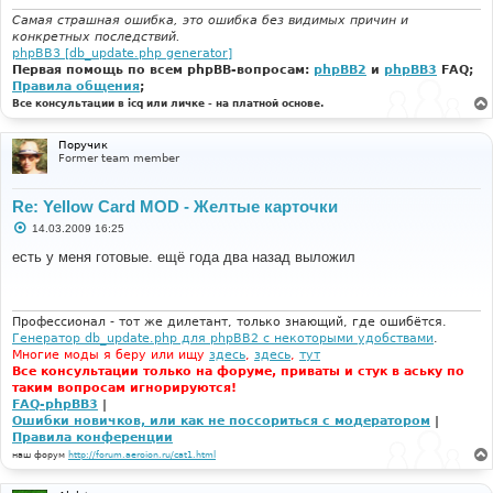
Самая страшная ошибка, это ошибка без видимых причин и
конкретных последствий.
phpBB3 [db_update.php generator]
Первая помощь по всем phpBB-вопросам:
phpBB2
и
phpBB3
FAQ;
Правила общения
;
Все консультации в icq или личке - на платной основе.
Поручик
Former team member
Re: Yellow Card MOD - Желтые карточки
С
14.03.2009 16:25
о
о
ecть y мeня готовыe. eщё гoдa двa нaзaд выложил
б
щ
е
н
и
Профессионал - тот же дилетант, только знающий, где ошибётся.
е
Генератор db_update.php для phpBB2 с некоторыми удобствами
.
Многие моды я беру или ищу
здесь
,
здесь
,
тут
Все консультации только на форуме, приваты и стук в аську по
таким вопросам игнорируются!
FAQ-phpBB3
|
Ошибки новичков, или как не поссориться с модератором
|
Правила конференции
наш форум
http://forum.aeroion.ru/cat1.html