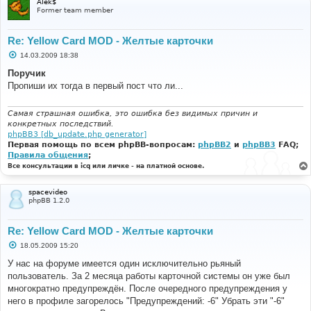
Alek$
Former team member
Re: Yellow Card MOD - Желтые карточки
С
14.03.2009 18:38
о
о
Поручик
б
Пропиши их тогда в первый пост что ли...
щ
е
н
и
Самая страшная ошибка, это ошибка без видимых причин и
е
конкретных последствий.
phpBB3 [db_update.php generator]
Первая помощь по всем phpBB-вопросам:
phpBB2
и
phpBB3
FAQ;
Правила общения
;
Все консультации в icq или личке - на платной основе.
spacevideo
phpBB 1.2.0
Re: Yellow Card MOD - Желтые карточки
С
18.05.2009 15:20
о
о
У нас на форуме имеется один исключительно рьяный
б
пользователь. За 2 месяца работы карточной системы он уже был
щ
е
многократно предупреждён. После очередного предупреждения у
н
него в профиле загорелось "Предупреждений: -6" Убрать эти "-6"
и
е