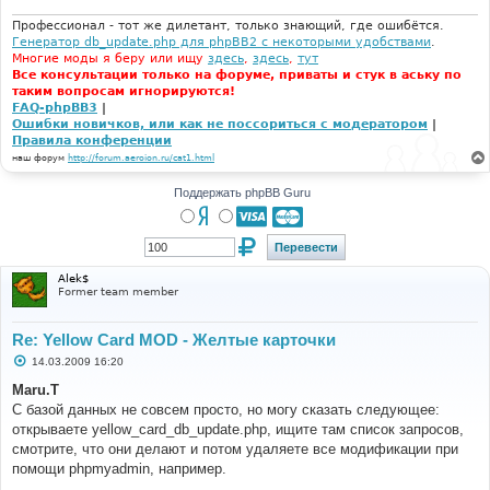
н
и
Профессионал - тот же дилетант, только знающий, где ошибётся.
е
Генератор db_update.php для phpBB2 с некоторыми удобствами
.
Многие моды я беру или ищу
здесь
,
здесь
,
тут
Все консультации только на форуме, приваты и стук в аську по
таким вопросам игнорируются!
FAQ-phpBB3
|
Ошибки новичков, или как не поссориться с модератором
|
Правила конференции
наш форум
http://forum.aeroion.ru/cat1.html
Поддержать phpBB Guru
Alek$
Former team member
Re: Yellow Card MOD - Желтые карточки
С
14.03.2009 16:20
о
о
Maru.T
б
С базой данных не совсем просто, но могу сказать следующее:
щ
е
открываете yellow_card_db_update.php, ищите там список запросов,
н
смотрите, что они делают и потом удаляете все модификации при
и
е
помощи phpmyadmin, например.