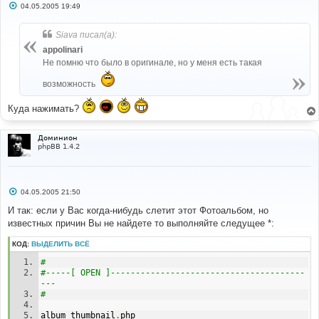
С
04.05.2005 19:49
о
о
б
Siava писал(а):
щ
е
appolinari
н
Не помню что было в оригинале, но у меня есть такая
и
е
возможность
Куда нажимать?
Доминион
phpBB 1.4.2
С
04.05.2005 21:50
о
о
И так: если у Вас когда-нибудь слетит этот Фотоальбом, но
б
известных причин Вы не найдете то выполняйте следущее *:
щ
е
н
КОД:
ВЫДЕЛИТЬ ВСЁ
и
е
#
#-----[ OPEN ]---------------------------------------
---
#
album_thumbnail
.
php