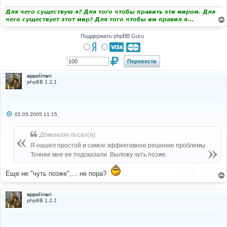
н
и
Для чего существую я? Для того чтобы править эти миром. Для
е
чего существует этот мир? Для того чтобы им правил я...
Поддержать phpBB Guru
appolinari
phpBB 1.2.1
С
02.05.2005 11:15
о
о
б
Доминион писал(а):
щ
е
Я нашел простой и самое эффективное решение проблемы.
н
Точнее мне ее подсказали. Выложу чуть позже.
и
е
Ещe не "чуть позже",... не пора?
appolinari
phpBB 1.2.1