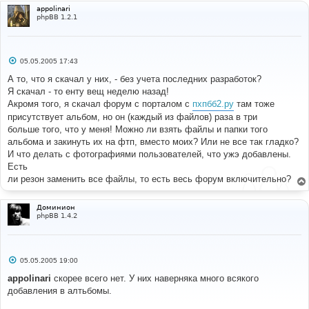
appolinari
---
phpBB 1.2.1
#
album_pic
.
php
С
#
05.05.2005 17:43
о
#-----[ FIND ]---------------------------------------
о
А то, что я скачал у них, - без учета последних разработок?
---
б
Я скачал - то енту вещ неделю назад!
#
щ
е
Акромя того, я скачал форум с порталом с
пхпбб2.ру
там тоже
н
readfile
(
ALBUM_UPLOAD_PATH  
.
присутствует альбом, но он (каждый из файлов) раза в три
и
$thispic
[
'pic_filename'
]);
е
больше того, что у меня! Можно ли взять файлы и папки того
альбома и закинуть их на фтп, вместо моих? Или не все так гладко?
exit
;
И что делать с фотографиями пользователей, что ужэ добавлены.
#
Есть
#-----[ BEFORE, ADD ]--------------------------------
ли резон заменить все файлы, то есть весь форум включительно?
----------
#
Доминион
ob_end_clean
();
phpBB 1.4.2
#
#-----[ SAVE/CLOSE ALL FILES ]-----------------------
-------------------
С
05.05.2005 19:00
о
#
о
appolinari
скорее всего нет. У них наверняка много всякого
# EoM
б
добавления в алтьбомы.
щ
е
н