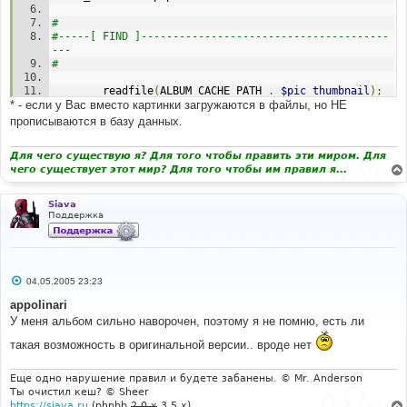
#
#-----[ FIND ]---------------------------------------
---
#
		readfile
(
ALBUM_CACHE_PATH 
.
$pic_thumbnail
);
* - если у Вас вместо картинки загружаются в файлы, но НЕ
exit
;
}
прописываются в базу данных.
Для чего существую я? Для того чтобы править эти миром. Для
// --------------------------------
чего существует этот мир? Для того чтобы им правил я...
// Hmm, cache is empty. Try to re-generate!
// --------------------------------
Siava
#
Поддержка
#-----[ BEFORE, ADD ]--------------------------------
----------
#
С
		ob_end_clean
();
04.05.2005 23:23
о
о
appolinari
#
б
У меня альбом сильно наворочен, поэтому я не помню, есть ли
#-----[ FIND ]---------------------------------------
щ
е
---
такая возможность в оригинальной версии.. вроде нет
н
#
и
е
// ------------------------
Еще одно нарушение правил и будете забанены. © Mr. Anderson
// Re-generate successfully. Write it to 
Ты очистил кеш? © Sheer
disk!
https://siava.ru
(phpbb
2.0.x
3.5.x)