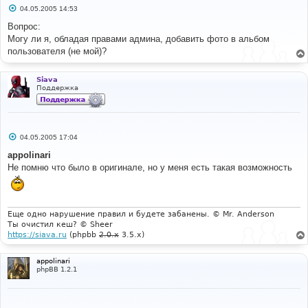
С
04.05.2005 14:53
о
о
Вопрос:
б
Могу ли я, обладая правами админа, добавить фото в альбом
щ
е
пользователя (не мой)?
н
и
е
Siava
Поддержка
С
04.05.2005 17:04
о
о
appolinari
б
Не помню что было в оригинале, но у меня есть такая возможность
щ
е
н
и
е
Еще одно нарушение правил и будете забанены. © Mr. Anderson
Ты очистил кеш? © Sheer
https://siava.ru
(phpbb
2.0.x
3.5.x)
appolinari
phpBB 1.2.1