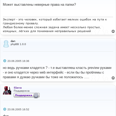
о
о
Может выставлены неверные права на папки?
б
щ
е
н
и
Эксперт - это человек, который избегает мелких ошибок на пути к
е
грандиозному провалу.
Любая более-менее сложная задача имеет несколько простых,
изящных, лёгких для понимания неправильных решений
dan
phpBB 1.0.0
С
23.06.2005 16:36
о
о
но ведь ручками кладется ? - т.е выставляеш класть preview руками
б
- и оно кладется через web интерфейс - если бы бы проблемы с
щ
е
правами я думаю ручками бы тоже не положилось .....
н
и
е
Siava
Поддержка
С
23.06.2005 16:52
о
о