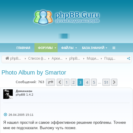
ГЛАВНАЯ
ФОРУМЫ
ФАЙЛЫ
БАЗА ЗНАНИЙ
phpBB Guru
Список форумов
Архивные форумы
phpBB 2.0.x (архив)
Модификация phpBB 2.0.x
Поддержка модов для phpBB 2.0.x
Photo Album by Smartor
Страница
3
из
51
1
2
3
4
5
51
Пред.
След.
Сообщений: 763
…
Доминион
phpBB 1.4.2
С
26.04.2005 15:11
о
о
Я нашел простой и самое эффективное решение проблемы. Точнее
б
мне ее подсказали. Выложу чуть позже.
щ
е