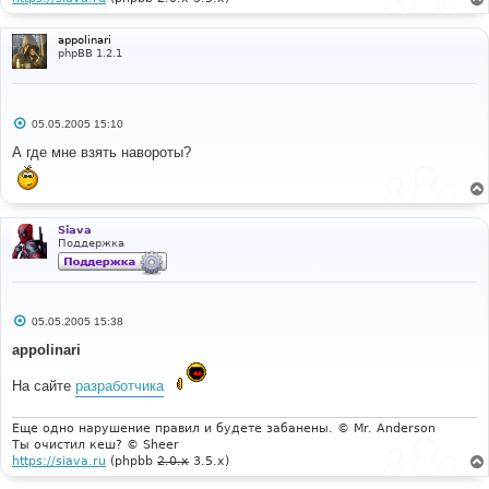
// ------------------------
appolinari
$pic_thumbnail
=
$pic_filename
;
phpBB 1.2.1
#
#-----[ AFTER, ADD ]---------------------------------
---------
С
05.05.2005 15:10
#
о
о
А где мне взять навороты?
			ob_end_clean
();
б
щ
е
#
н
#-----[ FIND ]---------------------------------------
и
---
е
Siava
#
Поддержка
// ----------------------------
// After write to disk, donot forget to send 
to browser also
С
05.05.2005 15:38
// ----------------------------
о
о
appolinari
#
б
щ
#-----[ AFTER, ADD ]---------------------------------
На сайте
разработчика
е
---------
н
#
и
е
Еще одно нарушение правил и будете забанены. © Mr. Anderson
		ob_end_clean
();
Ты очистил кеш? © Sheer
https://siava.ru
(phpbb
2.0.x
3.5.x)
#
#-----[ OPEN ]---------------------------------------