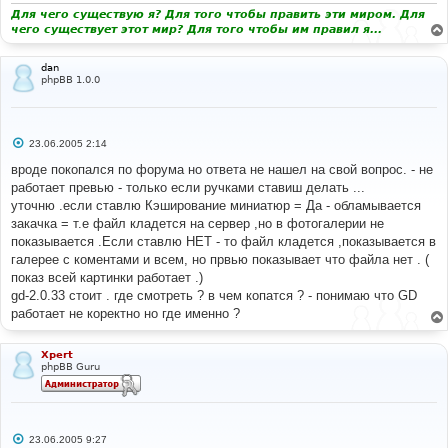
и
Для чего существую я? Для того чтобы править эти миром. Для
е
чего существует этот мир? Для того чтобы им правил я...
dan
phpBB 1.0.0
С
23.06.2005 2:14
о
о
вроде покопался по форума но ответа не нашел на свой вопрос. - не
б
работает превью - только если ручками ставиш делать ...
щ
е
уточню .если ставлю Кэширование миниатюр = Да - обламывается
н
закачка = т.е файл кладется на сервер ,но в фотогалерии не
и
е
показывается .Если ставлю НЕТ - то файл кладется ,показывается в
галерее с коментами и всем, но првью показывает что файла нет . (
показ всей картинки работает .)
gd-2.0.33 стоит . где смотреть ? в чем копатся ? - понимаю что GD
работает не коректно но где именно ?
Xpert
phpBB Guru
С
23.06.2005 9:27