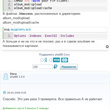
CHMOD 
777
(
with
 your FTP
-
client
)
album_mod
/
upload
album_mod
/
upload
/
cache
В файлах
.htaccess
, расположенных в директориях
album_mod/upload
album_mod/upload/cache
КОД:
ВЫДЕЛИТЬ ВСЁ
Options
-
Indexes
-
ExecCGI
-
Includes
А больше и ни на что и не похоже, раз и в самом альбоме не
показываются картинки.
Поддержать phpBB Guru
Elena
phpBB 1.0.0
С
29.04.2008 9:05
о
о
Спасибо. Это уже раза 3 проверяла. Все правильно.А не работает
б
щ
е
Добавлено спустя 3 минуты 2 секунды:
н