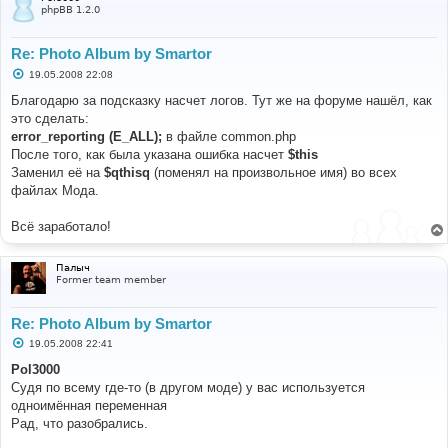
phpBB 1.2.0
Re: Photo Album by Smartor
С
19.05.2008 22:08
о
о
Благодарю за подсказку насчет логов. Тут же на форуме нашёл, как
б
это сделать:
щ
е
error_reporting (E_ALL);
в файле common.php
н
После того, как была указана ошибка насчет
$this
и
е
Заменил её на
$qthisq
(поменял на произвольное имя) во всех
файлах Мода.
Всё заработало!
Палыч
Former team member
Re: Photo Album by Smartor
С
19.05.2008 22:41
о
о
Pol3000
б
Судя по всему где-то (в другом моде) у вас используется
щ
е
одноимённая переменная
н
Рад, что разобрались.
и
е