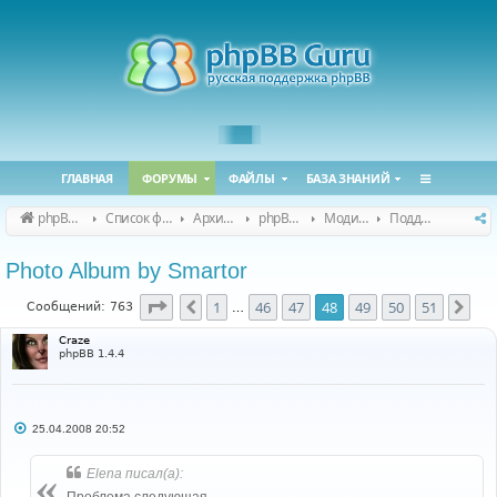
ГЛАВНАЯ
ФОРУМЫ
ФАЙЛЫ
БАЗА ЗНАНИЙ
phpBB Guru
Список форумов
Архивные форумы
phpBB 2.0.x (архив)
Модификация phpBB 2.0.x
Поддержка модов для phpBB 2.0.x
Photo Album by Smartor
Страница
48
из
51
1
46
47
48
49
50
51
Пред.
Сле
Сообщений: 763
…
Craze
phpBB 1.4.4
С
25.04.2008 20:52
о
о
б
Elena писал(а):
щ
е