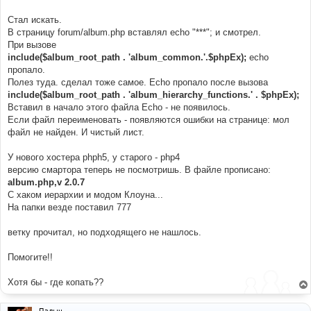
Стал искать.
В страницу forum/album.php вставлял echo "***"; и смотрел.
При вызове
include($album_root_path . 'album_common.'.$phpEx);
echo
пропало.
Полез туда. сделал тоже самое. Echo пропало после вызова
include($album_root_path . 'album_hierarchy_functions.' . $phpEx);
Вставил в начало этого файла Echo - не появилось.
Если файл переименовать - появляются ошибки на странице: мол
файл не найден. И чистый лист.
У нового хостера phph5, у старого - php4
версию смартора теперь не посмотришь. В файле прописано:
album.php,v 2.0.7
С хаком иерархии и модом Клоуна...
На папки везде поставил 777
ветку прочитал, но подходящего не нашлось.
Помогите!!
Хотя бы - где копать??
Палыч