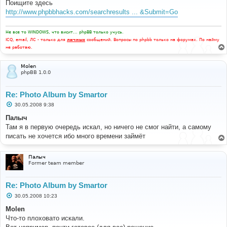
Поищите здесь
щ
е
http://www.phpbbhacks.com/searchresults ... &Submit=Go
н
и
е
Не все то WINDOWS, что висит... phpBB только учусь.
ICQ, email, ЛС - только для
личных
сообщений. Вопросы по phpbb только на форумах. По найму
не работаю.
Molen
phpBB 1.0.0
Re: Photo Album by Smartor
С
30.05.2008 9:38
о
о
Палыч
б
Там я в первую очередь искал, но ничего не смог найти, а самому
щ
е
писать не хочется ибо много времени займёт
н
и
е
Палыч
Former team member
Re: Photo Album by Smartor
С
30.05.2008 10:23
о
о
Molen
б
Что-то плоховато искали.
щ
е