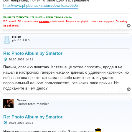
Вот например, почти готовое (для вас) решение
н
http://www.phpbbhacks.com/download/6605
и
е
Не все то WINDOWS, что висит... phpBB только учусь.
ICQ, email, ЛС - только для
личных
сообщений. Вопросы по phpbb только на форумах. По найму
не работаю.
Molen
phpBB 1.0.0
Re: Photo Album by Smartor
С
30.05.2008 14:21
о
о
Палыч
, спасибо почитаю. Кстати ещё хотел спросить, вроде я не
б
нашёл в настройках галереи никаких данных о удалении картинок, но
щ
е
всёравно она прсото так сама по себе может взять и удалить
н
персональный альбом пользователя, без каких либо причин. Не
и
е
подскажите в чём дело?
Палыч
Former team member
Re: Photo Album by Smartor
С
30.05.2008 14:23
о
о
Ничто не происходит само по себе. Закон физики.