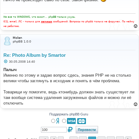
б
щ
е
н
и
Не все то WINDOWS, что висит... phpBB только учусь.
е
ICQ, email, ЛС - только для
личных
сообщений. Вопросы по phpbb только на форумах. По найму
не работаю.
Molen
phpBB 1.0.0
Re: Photo Album by Smartor
С
30.05.2008 14:40
о
о
Палыч
б
Именно по этому и задаю вопрос сдесь, знания PHP не на столько
щ
е
велики чтобы заглянуть в исходник и понять в чём проблема.
н
и
е
Товарищи ну помогите, ведь ктонибудь должен знать существует ли
там вообще система удаления загруженных файлов и можно ли её
отключить
Поддержать phpBB Guru