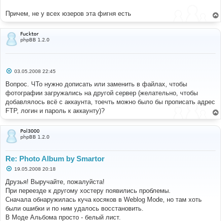
и
е
Причем, не у всех юзеров эта фигня есть
Fucktor
phpBB 1.2.0
С
03.05.2008 22:45
о
о
Вопрос. ЧТо нужно дописать или заменить в файлах, чтобы
б
фотографии загружались на другой сервер (желательно, чтобы
щ
е
добавлялось всё с аккаунта, тоечть можно было бы прописать адрес
н
FTP, логин и пароль к аккаунту)?
и
е
Pol3000
phpBB 1.2.0
Re: Photo Album by Smartor
С
19.05.2008 20:18
о
о
Друзья! Выручайте, пожалуйста!
б
При переезде к другому хостеру появились проблемы.
щ
е
Сначала обнаружилась куча косяков в Weblog Mode, но там хоть
н
были ошибки и по ним удалось восстановить.
и
е
В Моде Альбома просто - белый лист.