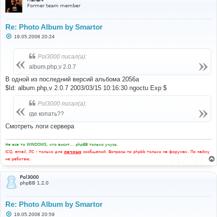
Former team member
Re: Photo Album by Smartor
С
19.05.2008 20:24
о
о
б
Pol3000 писал(а):
щ
е
album.php,v 2.0.7
н
и
В одной из последний версий альбома 2056а
е
$Id: album.php,v 2.0.7 2003/03/15 10:16:30 ngoctu Exp $
Pol3000 писал(а):
где копать??
Смотреть логи сервера
Не все то WINDOWS, что висит... phpBB только учусь.
ICQ, email, ЛС - только для
личных
сообщений. Вопросы по phpbb только на форумах. По найму
не работаю.
Pol3000
phpBB 1.2.0
Re: Photo Album by Smartor
С
19.05.2008 20:59