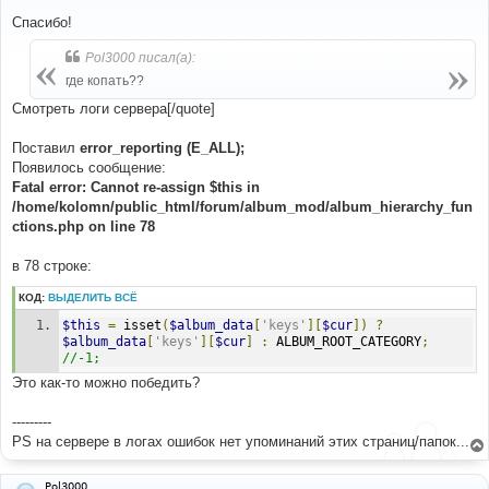
о
о
Спасибо!
б
щ
Pol3000 писал(а):
е
н
где копать??
и
е
Смотреть логи сервера[/quote]
Поставил
error_reporting (E_ALL);
Появилось сообщение:
Fatal error: Cannot re-assign $this in
/home/kolomn/public_html/forum/album_mod/album_hierarchy_fun
ctions.php on line 78
в 78 строке:
КОД:
ВЫДЕЛИТЬ ВСЁ
$this
=
 isset
(
$album_data
[
'keys'
][
$cur
])
?
$album_data
[
'keys'
][
$cur
]
:
 ALBUM_ROOT_CATEGORY
;
//-1;
Это как-то можно победить?
---------
PS на сервере в логах ошибок нет упоминаний этих страниц/папок...
Pol3000