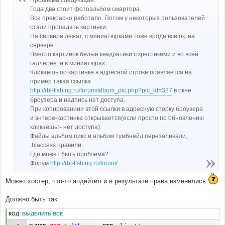
Проблема следующая.
н
Года два стоит фотоальбом смартора.
и
е
Все прекрасно работало. Потом у некоторых пользователей
стали пропадать картинки.
На сервере лежат, с миниатюрками тоже вроде все ок, на
сервере.
Вместо картинок белые квадратики с крестиками и во всей
галлерее, и в миниатюрах.
Кликаешь по картинке в адресной строке появляется на
пример такая ссылка
http://rbl-fishing.ru/forum/album_pic.php?pic_id=327
в окне
броузера и надпись нет доступа.
При копированиии этой ссылки в адресную сторку броузера
и энтере-картинка открывается(если просто по обновлению
кликаешьт- нет доступа).
Файлы альбом пикс и альбом тумбнейл перезаливали,
.htaccess правили.
Где может быть проблема?
Форум:
http://rbl-fishing.ru/forum/
Может хостер, что-то апдейтил и в результате права изменились
Должно быть так:
КОД:
ВЫДЕЛИТЬ ВСЁ