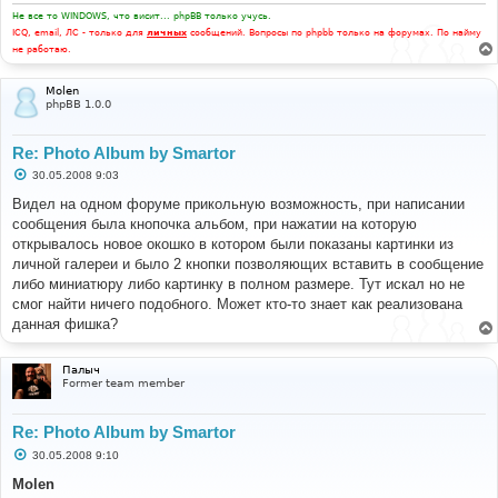
Не все то WINDOWS, что висит... phpBB только учусь.
ICQ, email, ЛС - только для
личных
сообщений. Вопросы по phpbb только на форумах. По найму
не работаю.
Molen
phpBB 1.0.0
Re: Photo Album by Smartor
С
30.05.2008 9:03
о
о
Видел на одном форуме прикольную возможность, при написании
б
сообщения была кнопочка альбом, при нажатии на которую
щ
е
открывалось новое окошко в котором были показаны картинки из
н
личной галереи и было 2 кнопки позволяющих вставить в сообщение
и
е
либо миниатюру либо картинку в полном размере. Тут искал но не
смог найти ничего подобного. Может кто-то знает как реализована
данная фишка?
Палыч
Former team member
Re: Photo Album by Smartor
С
30.05.2008 9:10
о
о
Molen
б