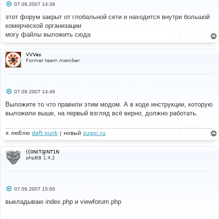
С
07.09.2007 14:36
о
о
этот форум закрыт от глобальной сети и находится внутри большой
б
комерческой организации
щ
е
могу файлы выложить сюда
н
и
е
VVVas
Former team member
С
07.09.2007 14:46
о
о
Выложите то что правили этим модом. А в коде инструкции, которую
б
выложили выше, на первый взгляд всё верно, должно работать.
щ
е
н
и
я люблю
daft punk
| новый
sugoi.ru
е
|{0N(T@NT1N
phpBB 1.4.2
С
07.09.2007 15:00
о
о
выкладываю index.php и viewforum.php
б
щ
е