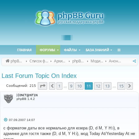
ГЛАВНАЯ
ФОРУМЫ
ФАЙЛЫ
БАЗА ЗНАНИЙ
phpBB Guru
Список форумов
Архивные форумы
phpBB 2.0.x (архив)
Модификация phpBB 2.0.x
Анонсы и поддержка модов для phpBB 2.0.x
Last Forum Topic On Index
Страница
11
из
15
1
9
10
11
12
13
15
Пред.
Сл
Сообщений: 215
…
…
|{0N(T@NT1N
phpBB 1.4.2
С
07.09.2007 14:07
о
о
с форматом даты все нормально для юзера (D, d M, Y H:i), в
б
админке для гостя также (D, d M, Y H:i), мод Today At/Yesterday At не
щ
е