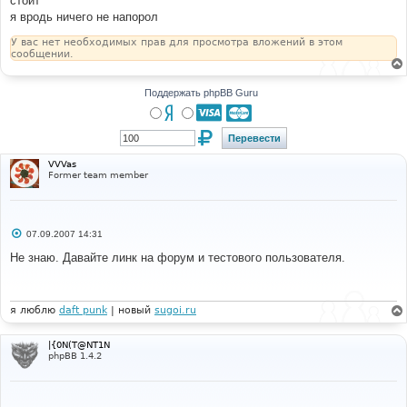
стоит
н
я вродь ничего не напорол
и
е
У вас нет необходимых прав для просмотра вложений в этом
сообщении.
Поддержать phpBB Guru
VVVas
Former team member
С
07.09.2007 14:31
о
о
Не знаю. Давайте линк на форум и тестового пользователя.
б
щ
е
н
и
я люблю
daft punk
| новый
sugoi.ru
е
|{0N(T@NT1N
phpBB 1.4.2