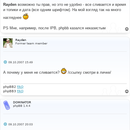
о
Rayden
возможно ты прав, но это не удобно - все сливается и время
б
и топики и дата (все одним шрифтом). На мой взгляд так на много
щ
е
нагляднее
н
и
е
PS Мне, например, после IPB, phpbb казался неказистым
Rayden
Former team member
С
09.10.2007 15:49
о
о
А почему у меня не сливается?
/ссылку смотри в личке/
б
щ
е
н
и
phpBB2
FAQ
е
phpBB3
FAQ
DOMINATOR
phpBB 1.4.4
С
09.10.2007 20:03
о