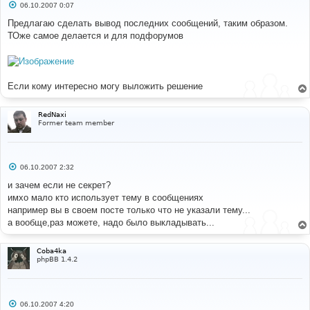
С
06.10.2007 0:07
о
о
Предлагаю сделать вывод последних сообщений, таким образом.
б
ТОже самое делается и для подфорумов
щ
е
н
и
е
Если кому интересно могу выложить решение
RedNaxi
Former team member
С
06.10.2007 2:32
о
о
и зачем если не секрет?
б
имхо мало кто использует тему в сообщениях
щ
е
например вы в своем посте только что не указали тему...
н
а вообще,раз можете, надо было выкладывать...
и
е
Coba4ka
phpBB 1.4.2
С
06.10.2007 4:20