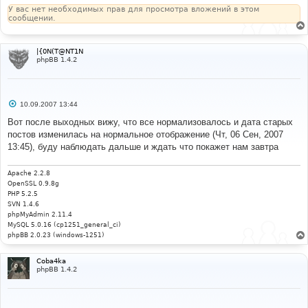
н
У вас нет необходимых прав для просмотра вложений в этом
и
сообщении.
е
|{0N(T@NT1N
phpBB 1.4.2
С
10.09.2007 13:44
о
о
Вот после выходных вижу, что все нормализовалось и дата старых
б
постов изменилась на нормальное отображение (Чт, 06 Сен, 2007
щ
е
13:45), буду наблюдать дальше и ждать что покажет нам завтра
н
и
е
Apache 2.2.8
OpenSSL 0.9.8g
PHP 5.2.5
SVN 1.4.6
phpMyAdmin 2.11.4
MySQL 5.0.16 (cp1251_general_ci)
phpBB 2.0.23 (windows-1251)
Coba4ka
phpBB 1.4.2