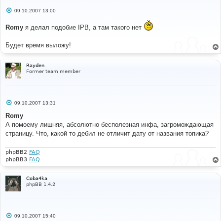
С
09.10.2007 13:00
о
о
Romy
я делал подобие IPB, а там такого нет
б
щ
е
Будет время выложу!
н
и
е
Rayden
Former team member
С
09.10.2007 13:31
о
о
Romy
б
А помоему лишняя, абсолютно бесполезная инфа, загромождающая
щ
е
страницу. Что, какой то дебил не отличит дату от названия топика?
н
и
е
phpBB2
FAQ
phpBB3
FAQ
Coba4ka
phpBB 1.4.2
С
09.10.2007 15:40
о