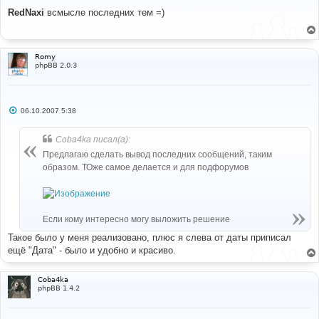
о
о
RedNaxi
всмысле последних тем =)
б
щ
е
н
и
Romy
е
phpBB 2.0.3
С
06.10.2007 5:38
о
о
б
Coba4ka писал(а):
щ
е
Предлагаю сделать вывод последних сообщений, таким
н
образом. ТОже самое делается и для подфорумов
и
е
Если кому интересно могу выложить решение
Такое было у меня реализовано, плюс я слева от даты приписал
ещё "Дата" - было и удобно и красиво.
Coba4ka
phpBB 1.4.2