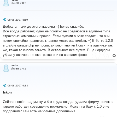
phpBB 2.0.2
С
08.08.2007 8:59
о
о
Добрался таки до этого массива =) boriss спасибо.
б
Все вроде работает, одно не понятно не создаются в админке типа
щ
е
страховые компании и прочее. Если руками в базе создать, то они
н
потом спокойно правятся, главное место застолбить =) В бетте 1.2.0
и
е
в файле garage.php не прописан ключ кнопки
Поиск
, и в админке так
же, какая то кнопка забыта. В остальном все путем. Еще бордюры
убрал у эскизов, не смотрятся они на светлом фоне.
boriss
phpBB 1.4.2
С
08.08.2007 9:33
о
о
fskon
б
щ
е
Сейчас пошёл в админку и без труда создал-удалил фирму, поиск в
н
гараже работает совершенно нормально. Может ты базу с 1.0.5 не
и
е
подправил? Там есть небольшие дополнения.