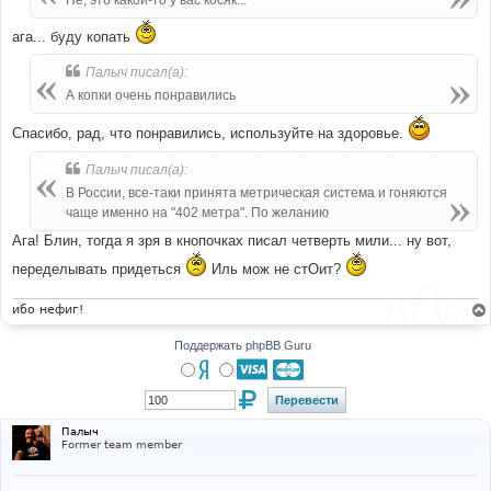
Не, это какой-то у вас косяк...
н
и
ага... буду копать
е
Палыч писал(а):
А копки очень понравились
Спасибо, рад, что понравились, используйте на здоровье.
Палыч писал(а):
В России, все-таки принята метрическая система и гоняются
чаще именно на "402 метра". По желанию
Ага! Блин, тогда я зря в кнопочках писал четверть мили... ну вот,
переделывать придеться
Иль мож не стОит?
ибо нефиг!
Поддержать phpBB Guru
Палыч
Former team member