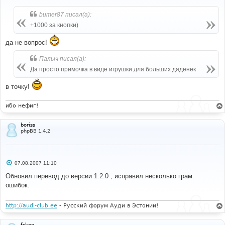
о
б
bumer87 писал(а):
щ
е
+1000 за кнопки)
н
и
е
да не вопрос!
Палыч писал(а):
Да просто примочка в виде игрушки для больших дяденек
в точку!
ибо нефиг!
boriss
phpBB 1.4.2
С
07.08.2007 11:10
о
о
Обновил перевод до версии 1.2.0 , исправил несколько грам.
б
ошибок.
щ
е
н
и
http://audi-club.ee
- Русский форум Ауди в Эстонии!
е
fskon