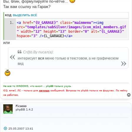
Вы, блин, формулируйте по-чётче...
е
Так вам ссылку на Гараж?
н
и
е
КОД:
ВЫДЕЛИТЬ ВСЁ
<a
href
=
"{U_GARAGE}"
class
=
"mainmenu"
><img
src
=
"templates/subSilver/images/icon_mini_members.gif
"
width
=
"12"
height
=
"13"
border
=
"0"
alt
=
"{L_GARAGE}"
hspace
=
"3"
/>
{L_GARAGE}
</a>
или
Cr@b.By писал(а):
интерисует
вся
меню только в текстовом, а не графическом
вид
Не все то WINDOWS, что висит... phpBB только учусь.
ICQ, email, ЛС - только для
личных
сообщений. Вопросы по phpbb только на форумах. По найму
не работаю.
Picasso
phpBB 1.4.2
С
25.05.2007 13:41
о