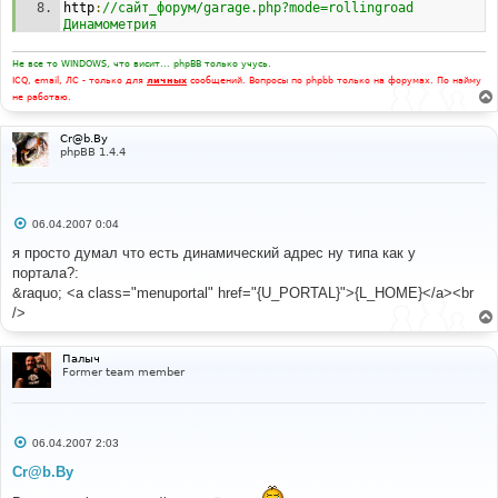
http
:
//сайт_форум/garage.php?mode=rollingroad 
Динамометрия
Не все то WINDOWS, что висит... phpBB только учусь.
ICQ, email, ЛС - только для
личных
сообщений. Вопросы по phpbb только на форумах. По найму
не работаю.
Cr@b.By
phpBB 1.4.4
С
06.04.2007 0:04
о
о
я просто думал что есть динамический адрес ну типа как у
б
портала?:
щ
е
&raquo; <a class="menuportal" href="{U_PORTAL}">{L_HOME}</a><br
н
/>
и
е
Палыч
Former team member
С
06.04.2007 2:03
о
о
Cr@b.By
б
щ