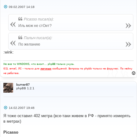
С
09.02.2007 14:18
о
о
б
Picasso писал(а):
щ
е
Иль мож не стОит?
н
и
е
Палыч писал(а):
По желанию
:wink:
Не все то WINDOWS, что висит... phpBB только учусь.
ICQ, email, ЛС - только для
личных
сообщений. Вопросы по phpbb только на форумах. По найму
не работаю.
bumer87
phpBB 1.2.1
С
14.02.2007 19:46
о
о
Я тоже оставил 402 метра (все-таки живем в РФ - принято измерять
б
в метрах)
щ
е
н
Picasso
и
е