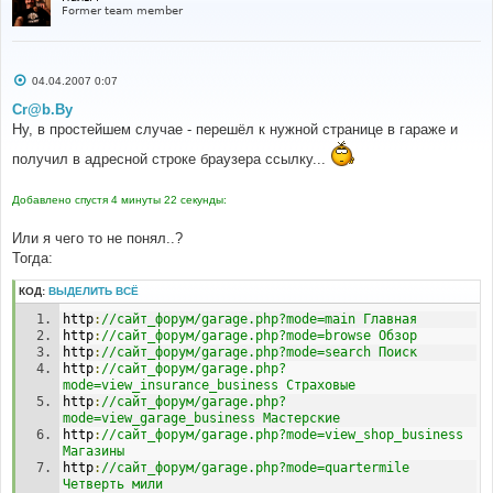
Former team member
С
04.04.2007 0:07
о
о
Cr@b.By
б
Ну, в простейшем случае - перешёл к нужной странице в гараже и
щ
е
получил в адресной строке браузера ссылку...
н
и
е
Добавлено спустя 4 минуты 22 секунды:
Или я чего то не понял..?
Тогда:
КОД:
ВЫДЕЛИТЬ ВСЁ
http
:
//сайт_форум/garage.php?mode=main Главная
http
:
//сайт_форум/garage.php?mode=browse Обзор
http
:
//сайт_форум/garage.php?mode=search Поиск
http
:
//сайт_форум/garage.php?
mode=view_insurance_business Страховые
http
:
//сайт_форум/garage.php?
mode=view_garage_business Мастерские
http
:
//сайт_форум/garage.php?mode=view_shop_business 
Магазины
http
:
//сайт_форум/garage.php?mode=quartermile 
Четверть мили