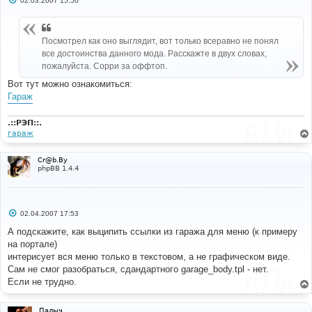
02.03.2007 15:50
о
о
б
щ
Посмотрел как оно выглядит, вот только всеравно не понял
е
н
все достоинства данного мода. Расскажте в двух словах,
и
пожалуйста. Сорри за оффтоп.
е
Вот тут можно ознакомиться:
Гараж
.::РЭП::.
гараж
Cr@b.By
phpBB 1.4.4
С
02.04.2007 17:53
о
о
А подскажите, как выципить ссылки из гаража для меню (к примеру
б
на портале)
щ
е
интерисует вся меню только в текстовом, а не графическом виде.
н
Сам не смог разобраться, сдандартного garage_body.tpl - нет.
и
е
Если не трудно.
Палыч