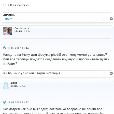
+1000 за кнопки)
.::РЭП::.
гараж
Combinator
phpBB 1.2.0
С
16.02.2007 11:44
о
о
Народ, а на Нюку для форума phpBB этот мод можно установить?
б
Или все таблицы придется создавать вручную и прописывать пути к
щ
е
файлам?
н
и
е
мы баним с улыбкой.. Администрация
alexa
phpBB 1.4.1
С
18.02.2007 12:27
о
о
Посмотрел как оно выглядит, вот только всеравно не понял все
б
достоинства данного мода. Расскажте в двух словах, пожалуйста.