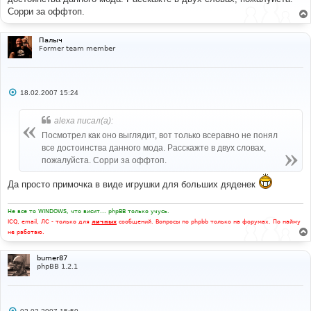
щ
е
Сорри за оффтоп.
н
и
е
Палыч
Former team member
С
18.02.2007 15:24
о
о
б
alexa писал(а):
щ
е
Посмотрел как оно выглядит, вот только всеравно не понял
н
все достоинства данного мода. Расскажте в двух словах,
и
е
пожалуйста. Сорри за оффтоп.
Да просто примочка в виде игрушки для больших дяденек
Не все то WINDOWS, что висит... phpBB только учусь.
ICQ, email, ЛС - только для
личных
сообщений. Вопросы по phpbb только на форумах. По найму
не работаю.
bumer87
phpBB 1.2.1
С