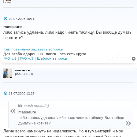
С
08.07.2006 16:14
о
о
masseure
б
либо запись удлаена, либо надо чинить таблицу. Вы вообще думать
щ
е
не хотите?
н
и
е
Как правильно задавать вопросы
Для особо одаренных: поиск - это есть круто.
FAQ v.2
|
FAQ v.3
|
Шаблон запроса
masseure
phpBB 1.2.0
С
11.07.2006 12:27
о
о
б
crash писал(а):
щ
е
masseure
н
либо запись удлаена, либо надо чинить таблицу. Вы вообще
и
е
думать не хотите?
Легче всего намекнуть на недалекость. Но я гуманитарий и мое
логическое мышление трудно справляется с задачей "починки