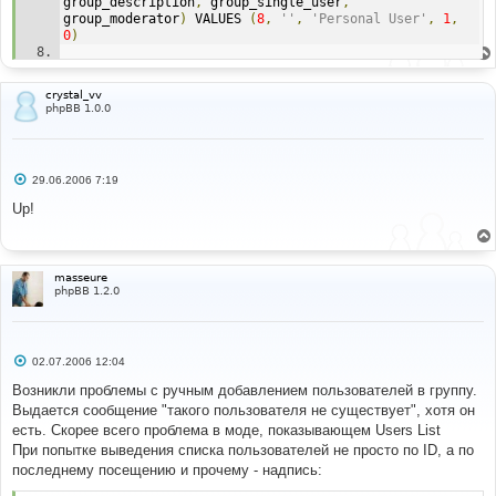
group_description
,
 group_single_user
,
group_moderator
)
 VALUES 
(
8
,
''
,
'Personal User'
,
1
,
0
)
Line
:
65
File
:
 mod_error
.
php
crystal_vv
phpBB 1.0.0
С
29.06.2006 7:19
о
о
Up!
б
щ
е
н
и
masseure
е
phpBB 1.2.0
С
02.07.2006 12:04
о
о
Возникли проблемы с ручным добавлением пользователей в группу.
б
Выдается сообщение "такого пользователя не существует", хотя он
щ
е
есть. Скорее всего проблема в моде, показывающем Users List
н
При попытке выведения списка пользователей не просто по ID, а по
и
е
последнему посещению и прочему - надпись: