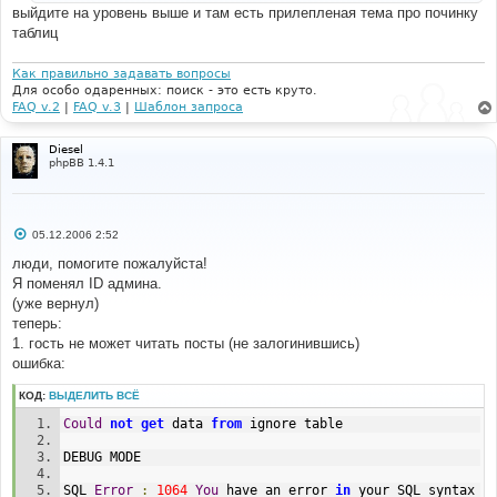
и
выйдите на уровень выше и там есть прилепленая тема про починку
е
таблиц
Как правильно задавать вопросы
Для особо одаренных: поиск - это есть круто.
FAQ v.2
|
FAQ v.3
|
Шаблон запроса
Diesel
phpBB 1.4.1
С
05.12.2006 2:52
о
о
люди, помогите пожалуйста!
б
Я поменял ID админа.
щ
е
(уже вернул)
н
теперь:
и
е
1. гость не может читать посты (не залогинившись)
ошибка:
КОД:
ВЫДЕЛИТЬ ВСЁ
Could
not
get
 data 
from
 ignore table
DEBUG MODE
SQL 
Error
:
1064
You
 have an error 
in
 your SQL syntax 