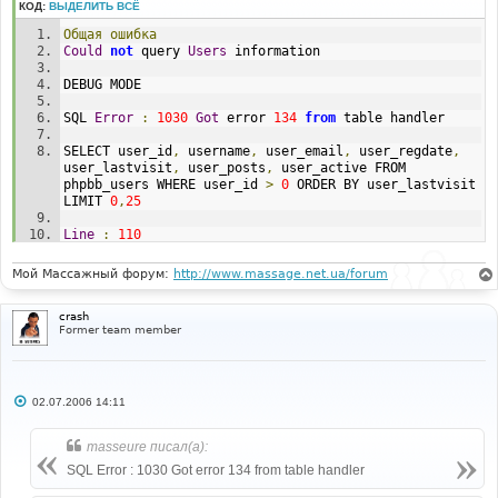
КОД:
ВЫДЕЛИТЬ ВСЁ
Общая
ошибка
Could
not
 query 
Users
 information
DEBUG MODE
SQL 
Error
:
1030
Got
 error 
134
from
 table handler
SELECT user_id
,
 username
,
 user_email
,
 user_regdate
,
user_lastvisit
,
 user_posts
,
 user_active FROM 
phpbb_users WHERE user_id 
>
0
 ORDER BY user_lastvisit 
LIMIT 
0
,
25
Line
:
110
File
:
 admin_users_list
.
php 
Мой Массажный форум:
http://www.massage.net.ua/forum
crash
Former team member
С
02.07.2006 14:11
о
о
б
masseure писал(а):
щ
е
SQL Error : 1030 Got error 134 from table handler
н
и