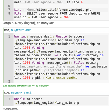
near 
'AND user_ignore = 7643'
 at line 
4
Line
:
/home/
sites
/
site2
/
forum
/
viewtopic
.
php
File
:
 SELECT user_ignore FROM phpbb_ignore WHERE 
user_id 
=
 AND user_ignore 
=
7643
когда выхожу (logout), то получаю:
КОД:
ВЫДЕЛИТЬ ВСЁ
Warning
:
 message_die
():
Unable
 to access 
./
language
/
lang_english
/
lang_main
.
php 
in
/
home
/
sites
/
site2
/
forum
/
includes
/
functions
.
php on 
line 
1064
Warning
:
message_die
(./
language
/
lang_english
/
lang_main
.
php
):
failed to open stream
:
No
 such file 
or
 directory 
in
/
home
/
sites
/
site2
/
forum
/
includes
/
functions
.
php on 
line 
1064
Warning
:
 message_die
():
Failed
 opening 
'./language/lang_english/lang_main.php'
for
 inclusion 
(
include_path
=
'.:/usr/local/lib/php'
)
in
/
home
/
sites
/
site2
/
forum
/
includes
/
functions
.
php on 
line 
1064
 phpBB 
:
Критическая
ошибка
Error
 obtaining user details
Добавлено спустя 6 минут 31 секунду:
DEBUG MODE
КОД:
ВЫДЕЛИТЬ ВСЁ
Unable
 to access 
SELECT 
*
 FROM phpbb_users WHERE user_id 
=
-
1
./
language
/
lang_english
/
lang_main
.
php
Line
:
485
исправил.
File
:
 sessions
.
php 