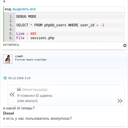
а
КОД:
ВЫДЕЛИТЬ ВСЁ
DEBUG MODE 
SELECT 
*
 FROM phpbb_users WHERE user_id 
=
-
1
Line
:
485
File
:
 sessions
.
php 
осталось.
crash
Former team member
С
05.12.2006 3:15
о
о
б
Diesel писал(а):
щ
е
Я поменял ID админа.
н
(уже вернул)
и
е
и какой id теперь?
Diesel
и есть у нас пользователь anonymous?