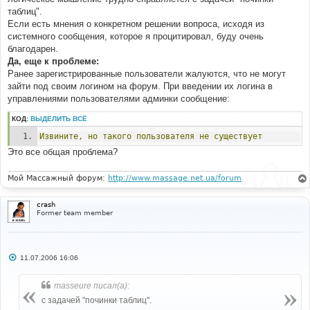
таблиц".
Если есть мнения о конкретном решении вопроса, исходя из
системного сообщения, которое я процитировал, буду очень
благодарен.
Да, еще к проблеме:
Ранее зарегистрированные пользователи жалуются, что не могут
зайти под своим логином на форум. При введении их логина в
управлениями пользователями админки сообщение:
КОД:
ВЫДЕЛИТЬ ВСЁ
Извините,
но
такого
пользователя
не
существует
Это все общая проблема?
Мой Массажный форум:
http://www.massage.net.ua/forum
crash
Former team member
С
11.07.2006 16:06
о
о
б
masseure писал(а):
щ
е
с задачей "починки таблиц".
н