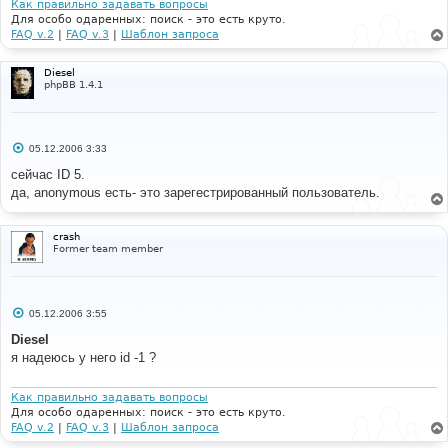
Как правильно задавать вопросы
Для особо одаренных: поиск - это есть круто.
FAQ v.2
|
FAQ v.3
|
Шаблон запроса
Diesel
phpBB 1.4.1
С
05.12.2006 3:33
о
о
сейчас ID 5.
б
да, anonymous есть- это зарегестрированный пользователь.
щ
е
н
и
crash
е
Former team member
С
05.12.2006 3:55
о
о
Diesel
б
я надеюсь у него id -1 ?
щ
е
н
и
Как правильно задавать вопросы
е
Для особо одаренных: поиск - это есть круто.
FAQ v.2
|
FAQ v.3
|
Шаблон запроса