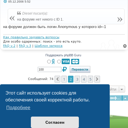
С
05.12.2006 5:52
о
о
б
Diesel писал(а):
щ
е
на форуме нет никого с ID 1.
н
и
на форуме должен быть логин Anonymous у которого id=-1
е
Как правильно задавать вопросы
Для особо одаренных: поиск - это есть круто.
FAQ v.2
|
FAQ v.3
|
Шаблон запроса
Поддержать phpBB Guru
1
2
3
4
5
Пред.
След.
Сообщений: 74
Перейти
Этот сайт использует cookies для
Главная
Форумы
Наша команда
О команде
Конфиденциальность
обеспечения своей корректной работы.
Подробнее
Time: 0.132s
| Peak Memory Usage: 3.08 МБ | GZIP: Off |
Queries: 40
© phpBB Guru, 2004—2026
Согласен
Powered by
phpBB