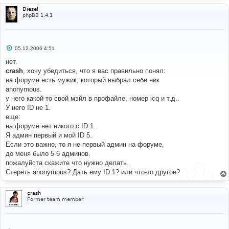
Diesel
phpBB 1.4.1
С
05.12.2006 4:51
о
о
нет.
б
crash
, хочу убедиться, что я вас правильно понял:
щ
е
на форуме есть мужик, который выбрал себе ник
н
anonymous.
и
е
у него какой-то свой мэйл в профайле, номер icq и т.д..
У него ID не 1.
еще:
на форуме нет никого с ID 1.
Я админ первый и мой ID 5.
Если это важно, то я не первый админ на форуме,
до меня было 5-6 админов.
пожалуйста скажите что нужно делать.
Стереть anonymous? Дать ему ID 1? или что-то другое?
crash
Former team member