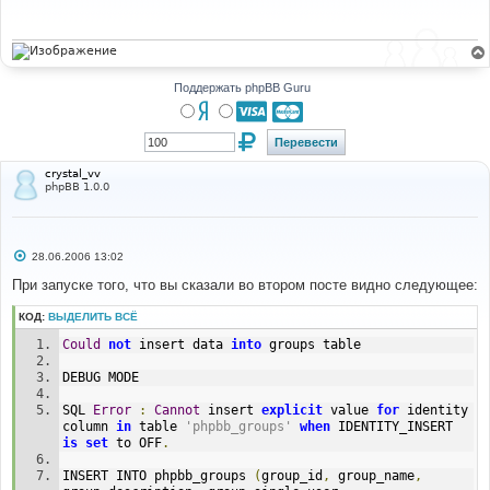
щ
е
н
и
е
Поддержать phpBB Guru
crystal_vv
phpBB 1.0.0
С
28.06.2006 13:02
о
о
При запуске того, что вы сказали во втором посте видно следующее:
б
щ
КОД:
ВЫДЕЛИТЬ ВСЁ
е
н
Could
not
 insert data 
into
 groups table
и
е
DEBUG MODE
SQL 
Error
:
Cannot
 insert 
explicit
 value 
for
 identity 
column 
in
 table 
'phpbb_groups'
when
 IDENTITY_INSERT 
is
set
 to OFF
.
INSERT INTO phpbb_groups 
(
group_id
,
 group_name
,