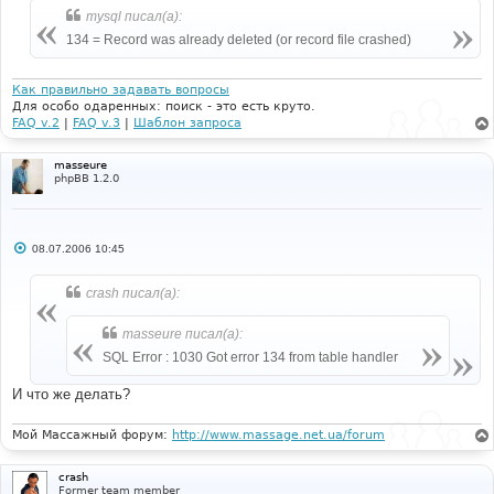
е
mysql писал(а):
134 = Record was already deleted (or record file crashed)
Как правильно задавать вопросы
Для особо одаренных: поиск - это есть круто.
FAQ v.2
|
FAQ v.3
|
Шаблон запроса
masseure
phpBB 1.2.0
С
08.07.2006 10:45
о
о
б
crash писал(а):
щ
е
н
masseure писал(а):
и
е
SQL Error : 1030 Got error 134 from table handler
И что же делать?
Мой Массажный форум:
http://www.massage.net.ua/forum
crash
Former team member