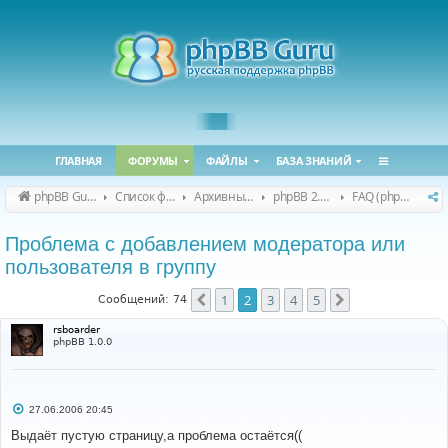
ГЛАВНАЯ
ФОРУМЫ
ФАЙЛЫ
БАЗА ЗНАНИЙ
phpBB Guru
Список форумов
Архивные форумы
phpBB 2.0.x (архив)
FAQ (phpBB 2.0.x)
Проблема с добавлением модератора или
пользователя в группу
1
2
3
4
5
Пред.
След.
Сообщений: 74
rsboarder
phpBB 1.0.0
С
27.06.2006 20:45
о
о
Выдаёт пустую страницу,а проблема остаётся((
б