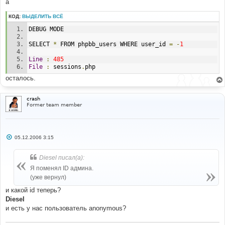
а
КОД:
ВЫДЕЛИТЬ ВСЁ
DEBUG MODE 
SELECT 
*
 FROM phpbb_users WHERE user_id 
=
-
1
Line
:
485
File
:
 sessions
.
php 
осталось.
crash
Former team member
С
05.12.2006 3:15
о
о
б
Diesel писал(а):
щ
е
Я поменял ID админа.
н
(уже вернул)
и
е
и какой id теперь?
Diesel
и есть у нас пользователь anonymous?