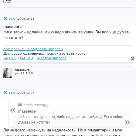
С
08.07.2006 16:14
о
о
masseure
б
либо запись удлаена, либо надо чинить таблицу. Вы вообще думать
щ
е
не хотите?
н
и
е
Как правильно задавать вопросы
Для особо одаренных: поиск - это есть круто.
FAQ v.2
|
FAQ v.3
|
Шаблон запроса
masseure
phpBB 1.2.0
С
11.07.2006 12:27
о
о
б
crash писал(а):
щ
е
masseure
н
либо запись удлаена, либо надо чинить таблицу. Вы вообще
и
е
думать не хотите?
Легче всего намекнуть на недалекость. Но я гуманитарий и мое
логическое мышление трудно справляется с задачей "починки