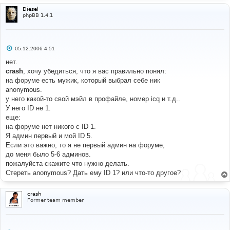
Diesel
phpBB 1.4.1
С
05.12.2006 4:51
о
о
нет.
б
crash
, хочу убедиться, что я вас правильно понял:
щ
е
на форуме есть мужик, который выбрал себе ник
н
anonymous.
и
е
у него какой-то свой мэйл в профайле, номер icq и т.д..
У него ID не 1.
еще:
на форуме нет никого с ID 1.
Я админ первый и мой ID 5.
Если это важно, то я не первый админ на форуме,
до меня было 5-6 админов.
пожалуйста скажите что нужно делать.
Стереть anonymous? Дать ему ID 1? или что-то другое?
crash
Former team member