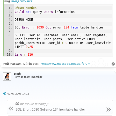
КОД:
ВЫДЕЛИТЬ ВСЁ
Общая
ошибка
Could
not
 query 
Users
 information
DEBUG MODE
SQL 
Error
:
1030
Got
 error 
134
from
 table handler
SELECT user_id
,
 username
,
 user_email
,
 user_regdate
,
user_lastvisit
,
 user_posts
,
 user_active FROM 
phpbb_users WHERE user_id 
>
0
 ORDER BY user_lastvisit 
LIMIT 
0
,
25
Line
:
110
File
:
 admin_users_list
.
php 
Мой Массажный форум:
http://www.massage.net.ua/forum
crash
Former team member
С
02.07.2006 14:11
о
о
б
masseure писал(а):
щ
е
SQL Error : 1030 Got error 134 from table handler
н
и