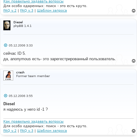
Как правильно задавать вопросы
Для особо одаренных: поиск - это есть круто.
FAQ v.2
|
FAQ v.3
|
Шаблон запроса
Diesel
phpBB 1.4.1
С
05.12.2006 3:33
о
о
сейчас ID 5.
б
да, anonymous есть- это зарегестрированный пользователь.
щ
е
н
и
crash
е
Former team member
С
05.12.2006 3:55
о
о
Diesel
б
я надеюсь у него id -1 ?
щ
е
н
и
Как правильно задавать вопросы
е
Для особо одаренных: поиск - это есть круто.
FAQ v.2
|
FAQ v.3
|
Шаблон запроса