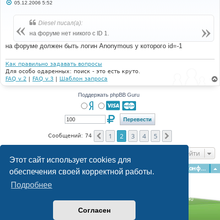
С
05.12.2006 5:52
о
о
б
Diesel писал(а):
щ
е
на форуме нет никого с ID 1.
н
и
на форуме должен быть логин Anonymous у которого id=-1
е
Как правильно задавать вопросы
Для особо одаренных: поиск - это есть круто.
FAQ v.2
|
FAQ v.3
|
Шаблон запроса
Поддержать phpBB Guru
1
2
3
4
5
Пред.
След.
Сообщений: 74
Перейти
Этот сайт использует cookies для
Главная
Форумы
Наша команда
О команде
Конфиденциальность
обеспечения своей корректной работы.
Подробнее
Time: 0.121s
| Peak Memory Usage: 3.08 МБ | GZIP: Off |
Queries: 40
© phpBB Guru, 2004—2026
Согласен
Powered by
phpBB