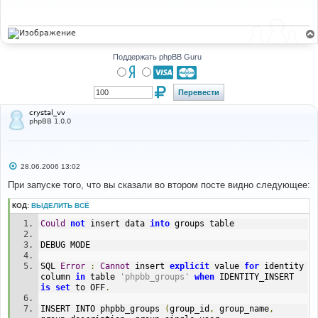
щ
е
н
и
е
Поддержать phpBB Guru
crystal_vv
phpBB 1.0.0
С
28.06.2006 13:02
о
о
При запуске того, что вы сказали во втором посте видно следующее:
б
щ
КОД:
ВЫДЕЛИТЬ ВСЁ
е
н
Could
not
 insert data 
into
 groups table
и
е
DEBUG MODE
SQL 
Error
:
Cannot
 insert 
explicit
 value 
for
 identity 
column 
in
 table 
'phpbb_groups'
when
 IDENTITY_INSERT 
is
set
 to OFF
.
INSERT INTO phpbb_groups 
(
group_id
,
 group_name
,