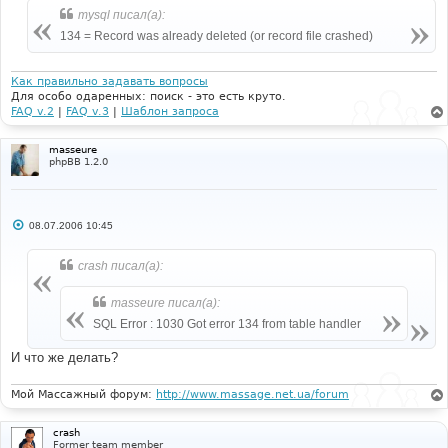
е
mysql писал(а):
134 = Record was already deleted (or record file crashed)
Как правильно задавать вопросы
Для особо одаренных: поиск - это есть круто.
FAQ v.2
|
FAQ v.3
|
Шаблон запроса
masseure
phpBB 1.2.0
С
08.07.2006 10:45
о
о
б
crash писал(а):
щ
е
н
masseure писал(а):
и
е
SQL Error : 1030 Got error 134 from table handler
И что же делать?
Мой Массажный форум:
http://www.massage.net.ua/forum
crash
Former team member