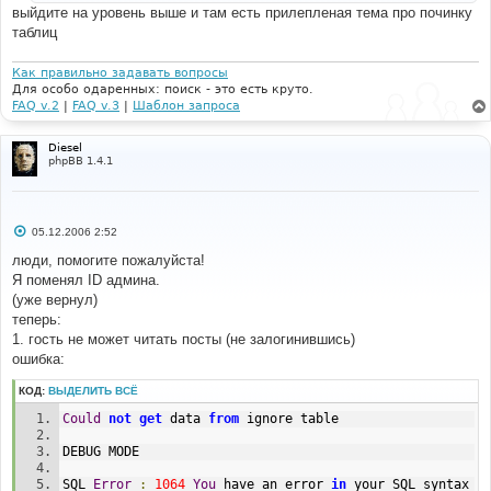
и
выйдите на уровень выше и там есть прилепленая тема про починку
е
таблиц
Как правильно задавать вопросы
Для особо одаренных: поиск - это есть круто.
FAQ v.2
|
FAQ v.3
|
Шаблон запроса
Diesel
phpBB 1.4.1
С
05.12.2006 2:52
о
о
люди, помогите пожалуйста!
б
Я поменял ID админа.
щ
е
(уже вернул)
н
теперь:
и
е
1. гость не может читать посты (не залогинившись)
ошибка:
КОД:
ВЫДЕЛИТЬ ВСЁ
Could
not
get
 data 
from
 ignore table
DEBUG MODE
SQL 
Error
:
1064
You
 have an error 
in
 your SQL syntax 