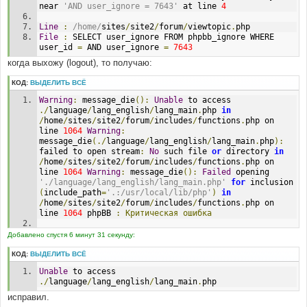
near 
'AND user_ignore = 7643'
 at line 
4
Line
:
/home/
sites
/
site2
/
forum
/
viewtopic
.
php
File
:
 SELECT user_ignore FROM phpbb_ignore WHERE 
user_id 
=
 AND user_ignore 
=
7643
когда выхожу (logout), то получаю:
КОД:
ВЫДЕЛИТЬ ВСЁ
Warning
:
 message_die
():
Unable
 to access 
./
language
/
lang_english
/
lang_main
.
php 
in
/
home
/
sites
/
site2
/
forum
/
includes
/
functions
.
php on 
line 
1064
Warning
:
message_die
(./
language
/
lang_english
/
lang_main
.
php
):
failed to open stream
:
No
 such file 
or
 directory 
in
/
home
/
sites
/
site2
/
forum
/
includes
/
functions
.
php on 
line 
1064
Warning
:
 message_die
():
Failed
 opening 
'./language/lang_english/lang_main.php'
for
 inclusion 
(
include_path
=
'.:/usr/local/lib/php'
)
in
/
home
/
sites
/
site2
/
forum
/
includes
/
functions
.
php on 
line 
1064
 phpBB 
:
Критическая
ошибка
Error
 obtaining user details
Добавлено спустя 6 минут 31 секунду:
DEBUG MODE
КОД:
ВЫДЕЛИТЬ ВСЁ
Unable
 to access 
SELECT 
*
 FROM phpbb_users WHERE user_id 
=
-
1
./
language
/
lang_english
/
lang_main
.
php
Line
:
485
исправил.
File
:
 sessions
.
php 