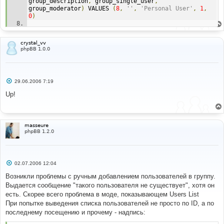
group_description
,
 group_single_user
,
group_moderator
)
 VALUES 
(
8
,
''
,
'Personal User'
,
1
,
0
)
Line
:
65
File
:
 mod_error
.
php
crystal_vv
phpBB 1.0.0
С
29.06.2006 7:19
о
о
Up!
б
щ
е
н
и
masseure
е
phpBB 1.2.0
С
02.07.2006 12:04
о
о
Возникли проблемы с ручным добавлением пользователей в группу.
б
Выдается сообщение "такого пользователя не существует", хотя он
щ
е
есть. Скорее всего проблема в моде, показывающем Users List
н
При попытке выведения списка пользователей не просто по ID, а по
и
е
последнему посещению и прочему - надпись: