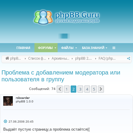
ГЛАВНАЯ
ФОРУМЫ
ФАЙЛЫ
БАЗА ЗНАНИЙ
phpBB Guru
Список форумов
Архивные форумы
phpBB 2.0.x (архив)
FAQ (phpBB 2.0.x)
Проблема с добавлением модератора или
пользователя в группу
1
2
3
4
5
Пред.
След.
Сообщений: 74
rsboarder
phpBB 1.0.0
С
27.06.2006 20:45
о
о
Выдаёт пустую страницу,а проблема остаётся((
б