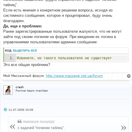
таблиц".
Если есть мнения о конкретном решении вопроса, исходя из
системного сообщения, которое я процитировал, буду очень
благодарен.
Да, еще к проблеме:
Ранее зарегистрированные пользователи жалуются, что не могут
зайти под своим логином на форум. При введении их логина в
управлениями пользователями админки сообщение:
КОД:
ВЫДЕЛИТЬ ВСЁ
Извините,
но
такого
пользователя
не
существует
Это все общая проблема?
Мой Массажный форум:
http://www.massage.net.ua/forum
crash
Former team member
С
11.07.2006 16:06
о
о
б
masseure писал(а):
щ
е
с задачей "починки таблиц".
н