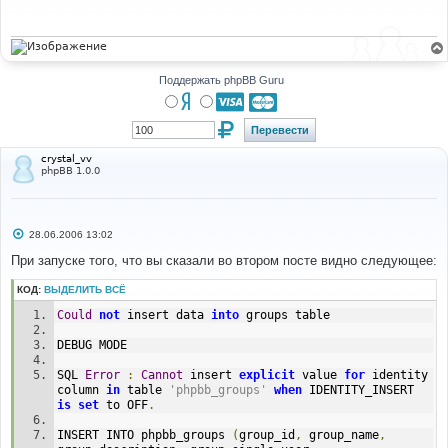
щ
е
н
и
е
Поддержать phpBB Guru
crystal_vv
phpBB 1.0.0
С
28.06.2006 13:02
о
о
При запуске того, что вы сказали во втором посте видно следующее:
б
щ
КОД:
ВЫДЕЛИТЬ ВСЁ
е
н
Could
not
 insert data 
into
 groups table
и
е
DEBUG MODE
SQL 
Error
:
Cannot
 insert 
explicit
 value 
for
 identity 
column 
in
 table 
'phpbb_groups'
when
 IDENTITY_INSERT 
is
set
 to OFF
.
INSERT INTO phpbb_groups 
(
group_id
,
 group_name
,