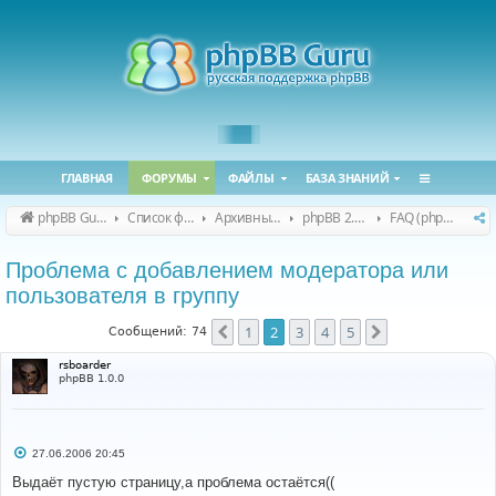
ГЛАВНАЯ
ФОРУМЫ
ФАЙЛЫ
БАЗА ЗНАНИЙ
phpBB Guru
Список форумов
Архивные форумы
phpBB 2.0.x (архив)
FAQ (phpBB 2.0.x)
Проблема с добавлением модератора или
пользователя в группу
1
2
3
4
5
Пред.
След.
Сообщений: 74
rsboarder
phpBB 1.0.0
С
27.06.2006 20:45
о
о
Выдаёт пустую страницу,а проблема остаётся((
б