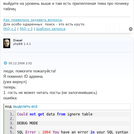
и
выйдите на уровень выше и там есть прилепленая тема про починку
е
таблиц
Как правильно задавать вопросы
Для особо одаренных: поиск - это есть круто.
FAQ v.2
|
FAQ v.3
|
Шаблон запроса
Diesel
phpBB 1.4.1
С
05.12.2006 2:52
о
о
люди, помогите пожалуйста!
б
Я поменял ID админа.
щ
е
(уже вернул)
н
теперь:
и
е
1. гость не может читать посты (не залогинившись)
ошибка:
КОД:
ВЫДЕЛИТЬ ВСЁ
Could
not
get
 data 
from
 ignore table
DEBUG MODE
SQL 
Error
:
1064
You
 have an error 
in
 your SQL syntax 