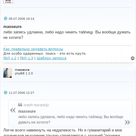
С
08.07.2006 16:14
о
о
masseure
б
либо запись удлаена, либо надо чинить таблицу. Вы вообще думать
щ
е
не хотите?
н
и
е
Как правильно задавать вопросы
Для особо одаренных: поиск - это есть круто.
FAQ v.2
|
FAQ v.3
|
Шаблон запроса
masseure
phpBB 1.2.0
С
11.07.2006 12:27
о
о
б
crash писал(а):
щ
е
masseure
н
либо запись удлаена, либо надо чинить таблицу. Вы вообще
и
е
думать не хотите?
Легче всего намекнуть на недалекость. Но я гуманитарий и мое
логическое мышление трудно справляется с задачей "починки