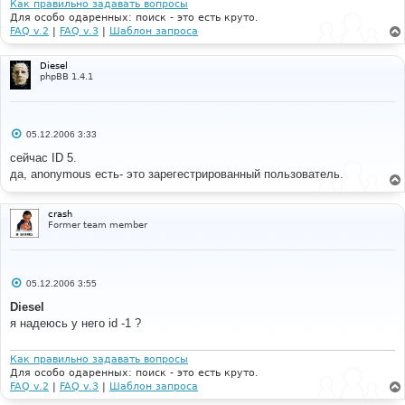
Как правильно задавать вопросы
Для особо одаренных: поиск - это есть круто.
FAQ v.2
|
FAQ v.3
|
Шаблон запроса
Diesel
phpBB 1.4.1
С
05.12.2006 3:33
о
о
сейчас ID 5.
б
да, anonymous есть- это зарегестрированный пользователь.
щ
е
н
и
crash
е
Former team member
С
05.12.2006 3:55
о
о
Diesel
б
я надеюсь у него id -1 ?
щ
е
н
и
Как правильно задавать вопросы
е
Для особо одаренных: поиск - это есть круто.
FAQ v.2
|
FAQ v.3
|
Шаблон запроса