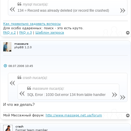
е
mysql писал(а):
134 = Record was already deleted (or record file crashed)
Как правильно задавать вопросы
Для особо одаренных: поиск - это есть круто.
FAQ v.2
|
FAQ v.3
|
Шаблон запроса
masseure
phpBB 1.2.0
С
08.07.2006 10:45
о
о
б
crash писал(а):
щ
е
н
masseure писал(а):
и
е
SQL Error : 1030 Got error 134 from table handler
И что же делать?
Мой Массажный форум:
http://www.massage.net.ua/forum
crash
Former team member