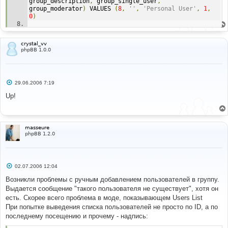
group_description
,
 group_single_user
,
group_moderator
)
 VALUES 
(
8
,
''
,
'Personal User'
,
1
,
0
)
Line
:
65
File
:
 mod_error
.
php
crystal_vv
phpBB 1.0.0
С
29.06.2006 7:19
о
о
Up!
б
щ
е
н
и
masseure
е
phpBB 1.2.0
С
02.07.2006 12:04
о
о
Возникли проблемы с ручным добавлением пользователей в группу.
б
Выдается сообщение "такого пользователя не существует", хотя он
щ
е
есть. Скорее всего проблема в моде, показывающем Users List
н
При попытке выведения списка пользователей не просто по ID, а по
и
е
последнему посещению и прочему - надпись: