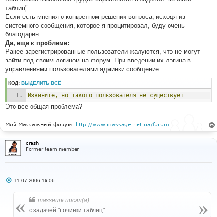
таблиц".
Если есть мнения о конкретном решении вопроса, исходя из
системного сообщения, которое я процитировал, буду очень
благодарен.
Да, еще к проблеме:
Ранее зарегистрированные пользователи жалуются, что не могут
зайти под своим логином на форум. При введении их логина в
управлениями пользователями админки сообщение:
КОД:
ВЫДЕЛИТЬ ВСЁ
Извините,
но
такого
пользователя
не
существует
Это все общая проблема?
Мой Массажный форум:
http://www.massage.net.ua/forum
crash
Former team member
С
11.07.2006 16:06
о
о
б
masseure писал(а):
щ
е
с задачей "починки таблиц".
н