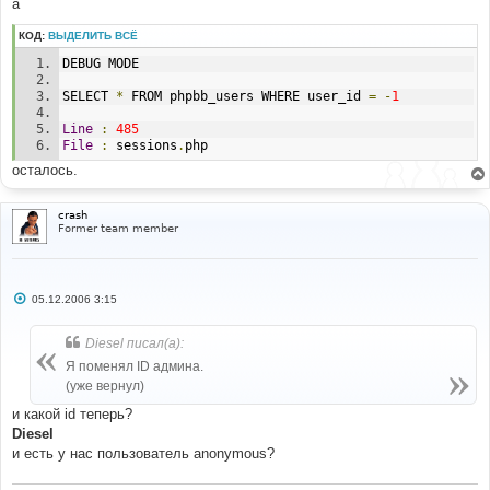
а
КОД:
ВЫДЕЛИТЬ ВСЁ
DEBUG MODE 
SELECT 
*
 FROM phpbb_users WHERE user_id 
=
-
1
Line
:
485
File
:
 sessions
.
php 
осталось.
crash
Former team member
С
05.12.2006 3:15
о
о
б
Diesel писал(а):
щ
е
Я поменял ID админа.
н
(уже вернул)
и
е
и какой id теперь?
Diesel
и есть у нас пользователь anonymous?