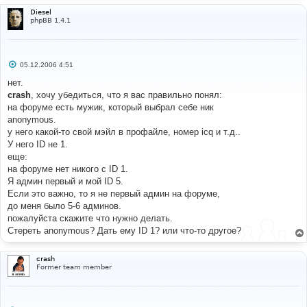
Diesel
phpBB 1.4.1
С
05.12.2006 4:51
о
о
нет.
б
crash
, хочу убедиться, что я вас правильно понял:
щ
е
на форуме есть мужик, который выбрал себе ник
н
anonymous.
и
е
у него какой-то свой мэйл в профайле, номер icq и т.д..
У него ID не 1.
еще:
на форуме нет никого с ID 1.
Я админ первый и мой ID 5.
Если это важно, то я не первый админ на форуме,
до меня было 5-6 админов.
пожалуйста скажите что нужно делать.
Стереть anonymous? Дать ему ID 1? или что-то другое?
crash
Former team member