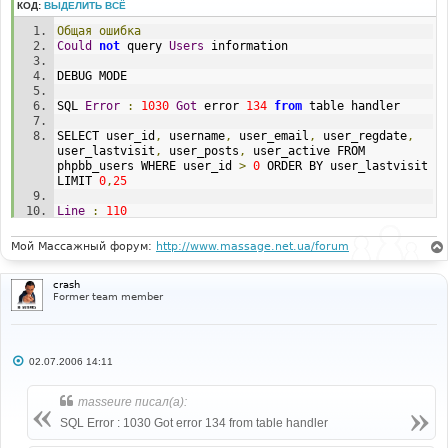
КОД:
ВЫДЕЛИТЬ ВСЁ
Общая
ошибка
Could
not
 query 
Users
 information
DEBUG MODE
SQL 
Error
:
1030
Got
 error 
134
from
 table handler
SELECT user_id
,
 username
,
 user_email
,
 user_regdate
,
user_lastvisit
,
 user_posts
,
 user_active FROM 
phpbb_users WHERE user_id 
>
0
 ORDER BY user_lastvisit 
LIMIT 
0
,
25
Line
:
110
File
:
 admin_users_list
.
php 
Мой Массажный форум:
http://www.massage.net.ua/forum
crash
Former team member
С
02.07.2006 14:11
о
о
б
masseure писал(а):
щ
е
SQL Error : 1030 Got error 134 from table handler
н
и