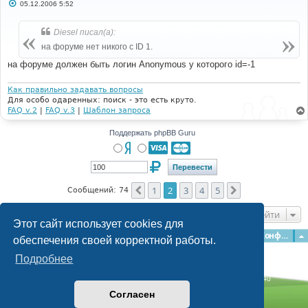
С
05.12.2006 5:52
о
о
б
Diesel писал(а):
щ
е
на форуме нет никого с ID 1.
н
и
на форуме должен быть логин Anonymous у которого id=-1
е
Как правильно задавать вопросы
Для особо одаренных: поиск - это есть круто.
FAQ v.2
|
FAQ v.3
|
Шаблон запроса
Поддержать phpBB Guru
1
2
3
4
5
Пред.
След.
Сообщений: 74
Перейти
Этот сайт использует cookies для
Главная
Форумы
Наша команда
О команде
Конфиденциальность
обеспечения своей корректной работы.
Подробнее
Time: 0.172s
| Peak Memory Usage: 3.07 МБ | GZIP: Off |
Queries: 40
© phpBB Guru, 2004—2026
Согласен
Powered by
phpBB