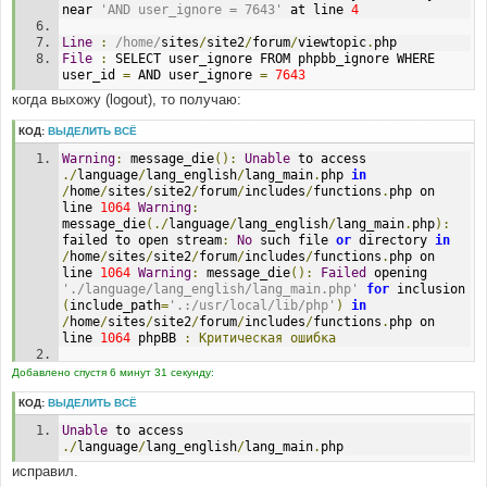
near 
'AND user_ignore = 7643'
 at line 
4
Line
:
/home/
sites
/
site2
/
forum
/
viewtopic
.
php
File
:
 SELECT user_ignore FROM phpbb_ignore WHERE 
user_id 
=
 AND user_ignore 
=
7643
когда выхожу (logout), то получаю:
КОД:
ВЫДЕЛИТЬ ВСЁ
Warning
:
 message_die
():
Unable
 to access 
./
language
/
lang_english
/
lang_main
.
php 
in
/
home
/
sites
/
site2
/
forum
/
includes
/
functions
.
php on 
line 
1064
Warning
:
message_die
(./
language
/
lang_english
/
lang_main
.
php
):
failed to open stream
:
No
 such file 
or
 directory 
in
/
home
/
sites
/
site2
/
forum
/
includes
/
functions
.
php on 
line 
1064
Warning
:
 message_die
():
Failed
 opening 
'./language/lang_english/lang_main.php'
for
 inclusion 
(
include_path
=
'.:/usr/local/lib/php'
)
in
/
home
/
sites
/
site2
/
forum
/
includes
/
functions
.
php on 
line 
1064
 phpBB 
:
Критическая
ошибка
Error
 obtaining user details
Добавлено спустя 6 минут 31 секунду:
DEBUG MODE
КОД:
ВЫДЕЛИТЬ ВСЁ
Unable
 to access 
SELECT 
*
 FROM phpbb_users WHERE user_id 
=
-
1
./
language
/
lang_english
/
lang_main
.
php
Line
:
485
исправил.
File
:
 sessions
.
php 