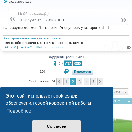
С
05.12.2006 5:52
о
о
б
Diesel писал(а):
щ
е
на форуме нет никого с ID 1.
н
и
на форуме должен быть логин Anonymous у которого id=-1
е
Как правильно задавать вопросы
Для особо одаренных: поиск - это есть круто.
FAQ v.2
|
FAQ v.3
|
Шаблон запроса
Поддержать phpBB Guru
1
2
3
4
5
Пред.
След.
Сообщений: 74
Перейти
Этот сайт использует cookies для
Главная
Форумы
Наша команда
О команде
Конфиденциальность
обеспечения своей корректной работы.
Подробнее
Time: 0.197s
| Peak Memory Usage: 3.08 МБ | GZIP: Off |
Queries: 40
© phpBB Guru, 2004—2026
Согласен
Powered by
phpBB