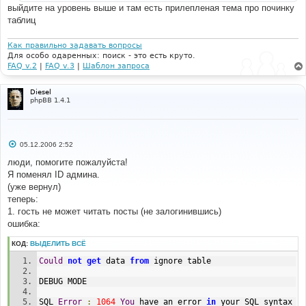
и
выйдите на уровень выше и там есть прилепленая тема про починку
е
таблиц
Как правильно задавать вопросы
Для особо одаренных: поиск - это есть круто.
FAQ v.2
|
FAQ v.3
|
Шаблон запроса
Diesel
phpBB 1.4.1
С
05.12.2006 2:52
о
о
люди, помогите пожалуйста!
б
Я поменял ID админа.
щ
е
(уже вернул)
н
теперь:
и
е
1. гость не может читать посты (не залогинившись)
ошибка:
КОД:
ВЫДЕЛИТЬ ВСЁ
Could
not
get
 data 
from
 ignore table
DEBUG MODE
SQL 
Error
:
1064
You
 have an error 
in
 your SQL syntax 