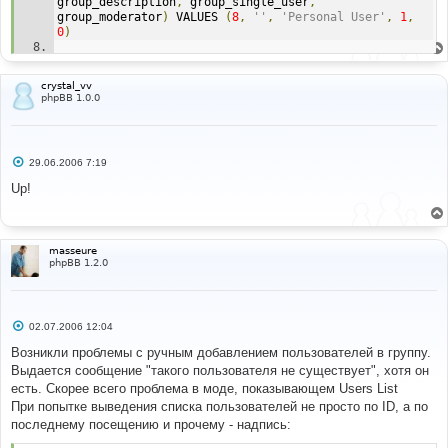
group_description
,
 group_single_user
,
group_moderator
)
 VALUES 
(
8
,
''
,
'Personal User'
,
1
,
0
)
Line
:
65
File
:
 mod_error
.
php
crystal_vv
phpBB 1.0.0
С
29.06.2006 7:19
о
о
Up!
б
щ
е
н
и
masseure
е
phpBB 1.2.0
С
02.07.2006 12:04
о
о
Возникли проблемы с ручным добавлением пользователей в группу.
б
Выдается сообщение "такого пользователя не существует", хотя он
щ
е
есть. Скорее всего проблема в моде, показывающем Users List
н
При попытке выведения списка пользователей не просто по ID, а по
и
е
последнему посещению и прочему - надпись: