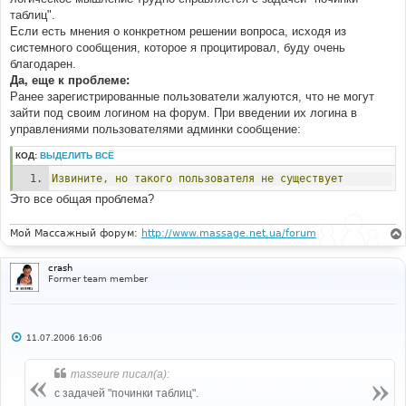
таблиц".
Если есть мнения о конкретном решении вопроса, исходя из
системного сообщения, которое я процитировал, буду очень
благодарен.
Да, еще к проблеме:
Ранее зарегистрированные пользователи жалуются, что не могут
зайти под своим логином на форум. При введении их логина в
управлениями пользователями админки сообщение:
КОД:
ВЫДЕЛИТЬ ВСЁ
Извините,
но
такого
пользователя
не
существует
Это все общая проблема?
Мой Массажный форум:
http://www.massage.net.ua/forum
crash
Former team member
С
11.07.2006 16:06
о
о
б
masseure писал(а):
щ
е
с задачей "починки таблиц".
н