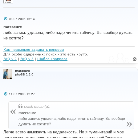
С
08.07.2006 16:14
о
о
masseure
б
либо запись удлаена, либо надо чинить таблицу. Вы вообще думать
щ
е
не хотите?
н
и
е
Как правильно задавать вопросы
Для особо одаренных: поиск - это есть круто.
FAQ v.2
|
FAQ v.3
|
Шаблон запроса
masseure
phpBB 1.2.0
С
11.07.2006 12:27
о
о
б
crash писал(а):
щ
е
masseure
н
либо запись удлаена, либо надо чинить таблицу. Вы вообще
и
е
думать не хотите?
Легче всего намекнуть на недалекость. Но я гуманитарий и мое
логическое мышление трудно справляется с задачей "починки