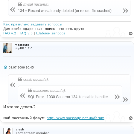
е
mysql писал(а):
134 = Record was already deleted (or record file crashed)
Как правильно задавать вопросы
Для особо одаренных: поиск - это есть круто.
FAQ v.2
|
FAQ v.3
|
Шаблон запроса
masseure
phpBB 1.2.0
С
08.07.2006 10:45
о
о
б
crash писал(а):
щ
е
н
masseure писал(а):
и
е
SQL Error : 1030 Got error 134 from table handler
И что же делать?
Мой Массажный форум:
http://www.massage.net.ua/forum
crash
Former team member