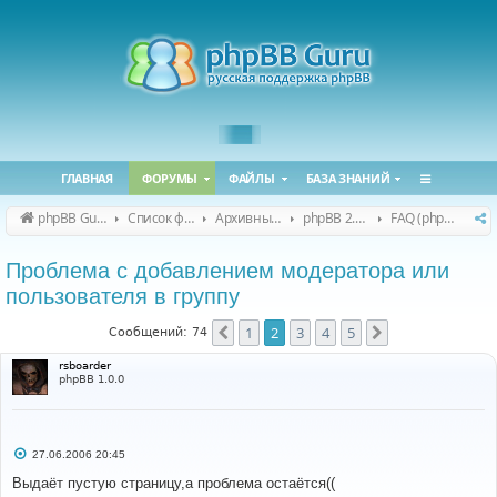
ГЛАВНАЯ
ФОРУМЫ
ФАЙЛЫ
БАЗА ЗНАНИЙ
phpBB Guru
Список форумов
Архивные форумы
phpBB 2.0.x (архив)
FAQ (phpBB 2.0.x)
Проблема с добавлением модератора или
пользователя в группу
1
2
3
4
5
Пред.
След.
Сообщений: 74
rsboarder
phpBB 1.0.0
С
27.06.2006 20:45
о
о
Выдаёт пустую страницу,а проблема остаётся((
б