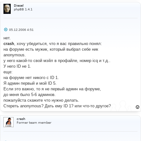
Diesel
phpBB 1.4.1
С
05.12.2006 4:51
о
о
нет.
б
crash
, хочу убедиться, что я вас правильно понял:
щ
е
на форуме есть мужик, который выбрал себе ник
н
anonymous.
и
е
у него какой-то свой мэйл в профайле, номер icq и т.д..
У него ID не 1.
еще:
на форуме нет никого с ID 1.
Я админ первый и мой ID 5.
Если это важно, то я не первый админ на форуме,
до меня было 5-6 админов.
пожалуйста скажите что нужно делать.
Стереть anonymous? Дать ему ID 1? или что-то другое?
crash
Former team member