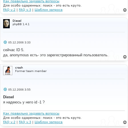
Как правильно задавать вопросы
Для особо одаренных: поиск - это есть круто.
FAQ v.2
|
FAQ v.3
|
Шаблон запроса
Diesel
phpBB 1.4.1
С
05.12.2006 3:33
о
о
сейчас ID 5.
б
да, anonymous есть- это зарегестрированный пользователь.
щ
е
н
и
crash
е
Former team member
С
05.12.2006 3:55
о
о
Diesel
б
я надеюсь у него id -1 ?
щ
е
н
и
Как правильно задавать вопросы
е
Для особо одаренных: поиск - это есть круто.
FAQ v.2
|
FAQ v.3
|
Шаблон запроса