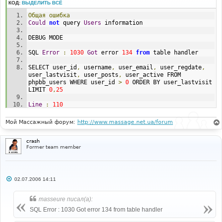
КОД:
ВЫДЕЛИТЬ ВСЁ
Общая
ошибка
Could
not
 query 
Users
 information
DEBUG MODE
SQL 
Error
:
1030
Got
 error 
134
from
 table handler
SELECT user_id
,
 username
,
 user_email
,
 user_regdate
,
user_lastvisit
,
 user_posts
,
 user_active FROM 
phpbb_users WHERE user_id 
>
0
 ORDER BY user_lastvisit 
LIMIT 
0
,
25
Line
:
110
File
:
 admin_users_list
.
php 
Мой Массажный форум:
http://www.massage.net.ua/forum
crash
Former team member
С
02.07.2006 14:11
о
о
б
masseure писал(а):
щ
е
SQL Error : 1030 Got error 134 from table handler
н
и