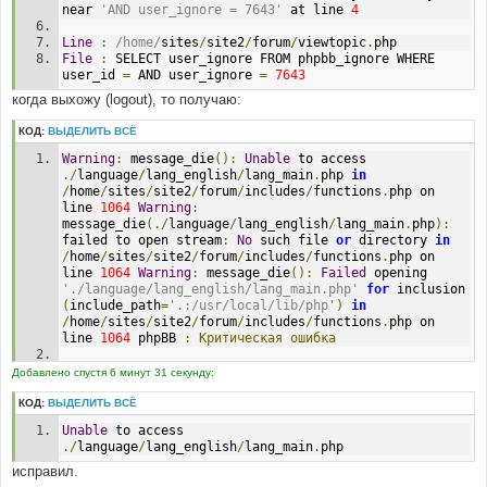
near 
'AND user_ignore = 7643'
 at line 
4
Line
:
/home/
sites
/
site2
/
forum
/
viewtopic
.
php
File
:
 SELECT user_ignore FROM phpbb_ignore WHERE 
user_id 
=
 AND user_ignore 
=
7643
когда выхожу (logout), то получаю:
КОД:
ВЫДЕЛИТЬ ВСЁ
Warning
:
 message_die
():
Unable
 to access 
./
language
/
lang_english
/
lang_main
.
php 
in
/
home
/
sites
/
site2
/
forum
/
includes
/
functions
.
php on 
line 
1064
Warning
:
message_die
(./
language
/
lang_english
/
lang_main
.
php
):
failed to open stream
:
No
 such file 
or
 directory 
in
/
home
/
sites
/
site2
/
forum
/
includes
/
functions
.
php on 
line 
1064
Warning
:
 message_die
():
Failed
 opening 
'./language/lang_english/lang_main.php'
for
 inclusion 
(
include_path
=
'.:/usr/local/lib/php'
)
in
/
home
/
sites
/
site2
/
forum
/
includes
/
functions
.
php on 
line 
1064
 phpBB 
:
Критическая
ошибка
Error
 obtaining user details
Добавлено спустя 6 минут 31 секунду:
DEBUG MODE
КОД:
ВЫДЕЛИТЬ ВСЁ
Unable
 to access 
SELECT 
*
 FROM phpbb_users WHERE user_id 
=
-
1
./
language
/
lang_english
/
lang_main
.
php
Line
:
485
исправил.
File
:
 sessions
.
php 