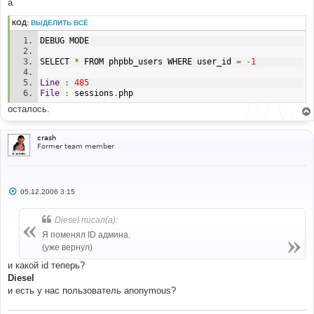
а
КОД:
ВЫДЕЛИТЬ ВСЁ
DEBUG MODE 
SELECT 
*
 FROM phpbb_users WHERE user_id 
=
-
1
Line
:
485
File
:
 sessions
.
php 
осталось.
crash
Former team member
С
05.12.2006 3:15
о
о
б
Diesel писал(а):
щ
е
Я поменял ID админа.
н
(уже вернул)
и
е
и какой id теперь?
Diesel
и есть у нас пользователь anonymous?