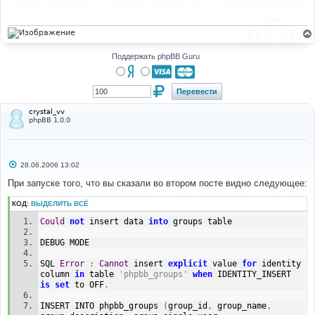
щ
е
н
и
е
Поддержать phpBB Guru
crystal_vv
phpBB 1.0.0
С
28.06.2006 13:02
о
о
При запуске того, что вы сказали во втором посте видно следующее:
б
щ
КОД:
ВЫДЕЛИТЬ ВСЁ
е
н
Could
not
 insert data 
into
 groups table
и
е
DEBUG MODE
SQL 
Error
:
Cannot
 insert 
explicit
 value 
for
 identity 
column 
in
 table 
'phpbb_groups'
when
 IDENTITY_INSERT 
is
set
 to OFF
.
INSERT INTO phpbb_groups 
(
group_id
,
 group_name
,