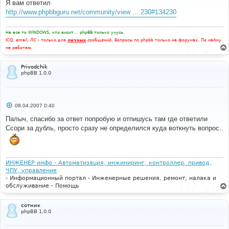
Я вам ответил
щ
е
http://www.phpbbguru.net/community/view ... 230#134230
н
и
е
Не все то WINDOWS, что висит... phpBB только учусь.
ICQ, email, ЛС - только для
личных
сообщений. Вопросы по phpbb только на форумах. По найму
не работаю.
Privodchik
phpBB 1.0.0
С
08.04.2007 0:40
о
о
Палыч, спасибо за ответ попробую и отпишусь там где ответили
б
Ссори за дубль, просто сразу не определился куда воткнуть вопрос..
щ
е
н
и
е
ИНЖЕНЕР инфо - Автоматизация, инжиниринг, контроллер, привод,
ЧПУ, управление
- Информационный портал - Инженерные решения, ремонт, налака и
обслуживание - Помощь
сотник
phpBB 1.0.0