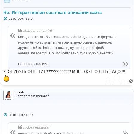
Re: Интерактивная ссылка в описании сайта
С
23.03.2007 13:14
о
о
б
khanele писал(а):
щ
е
Как сделать, чтобы в описание сайта (где шапка форума)
н
можно было вставить интерактивную ссылку с адресом
и
е
другого сайта. Как я понимаю, нужно править файл
overall_header.tpl. Но что конкретно туда нужно внести?
Большое спасибо.
КТОНИБУТЬ ОТВЕТИТ???????????? МНЕ ТОЖЕ ОЧЕНЬ НАДО!!!!
crash
Former team member
С
23.03.2007 13:15
о
о
б
mcbes писал(а):
щ
е
нужно править файл overall_header.tpl