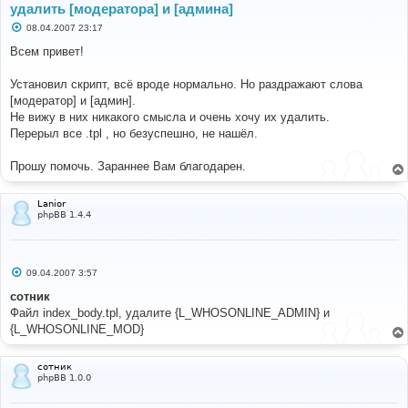
удалить [модератора] и [админа]
С
08.04.2007 23:17
о
о
Всем привет!
б
щ
е
Установил скрипт, всё вроде нормально. Но раздражают слова
н
[модератор] и [админ].
и
е
Не вижу в них никакого смысла и очень хочу их удалить.
Перерыл все .tpl , но безуспешно, не нашёл.
Прошу помочь. Зараннее Вам благодарен.
Lanior
phpBB 1.4.4
С
09.04.2007 3:57
о
о
сотник
б
Файл index_body.tpl, удалите {L_WHOSONLINE_ADMIN} и
щ
е
{L_WHOSONLINE_MOD}
н
и
е
сотник
phpBB 1.0.0