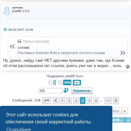
сотник
phpBB 1.0.0
С
09.04.2007 23:08
о
о
б
Палыч писал(а):
щ
е
сотник
н
Поставьте Detector Bots и запретите постить ссылки
и
е
Ну, думал, найду сам! НЕТ другими буквами, даже там, где Ксении
об этом рассказывали нет ссылки, роюсь уже час в модах... ноль
Поддержать phpBB Guru
Страница
4
из
11
1
2
3
4
5
6
11
Пред.
След.
Сообщений: 158
…
Перейти
Этот сайт использует cookies для
Главная
Форумы
Наша команда
О команде
Конфиденциальность
обеспечения своей корректной работы.
Подробнее