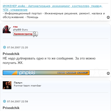
ИНЖЕНЕР инфо - Автоматизация, инжиниринг, контроллер, привод,
ЧПУ, управление
- Информационный портал - Инженерные решения, ремонт, налака и
обслуживание - Помощь
rxu
phpBB Guru
С
07.04.2007 21:20
о
о
Privodchik
б
НЕ надо дублировать одно и то же сообщение. За это можно
щ
е
получить ЖК.
н
и
е
Палыч
Former team member
С
07.04.2007 22:59
о
о
Privodchik
б