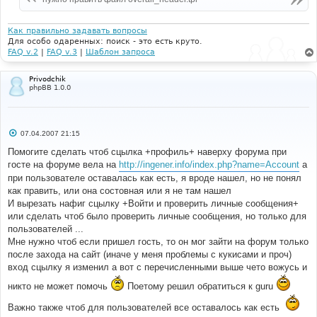
н
и
е
Как правильно задавать вопросы
Для особо одаренных: поиск - это есть круто.
FAQ v.2
|
FAQ v.3
|
Шаблон запроса
Privodchik
phpBB 1.0.0
С
07.04.2007 21:15
о
о
Помогите сделать чтоб сцылка +профиль+ наверху форума при
б
госте на форуме вела на
http://ingener.info/index.php?name=Account
а
щ
е
при пользователе оставалась как есть, я вроде нашел, но не понял
н
как править, или она состовная или я не там нашел
и
е
И вырезать нафиг сцылку +Войти и проверить личные сообщения+
или сделать чтоб было проверить личные сообщения, но только для
пользователей ...
Мне нужно чтоб если пришел гость, то он мог зайти на форум только
после захода на сайт (иначе у меня проблемы с кукисами и проч)
вход сцылку я изменил а вот с перечисленными выше чето вожусь и
никто не может помочь
Поетому решил обратиться к guru
Важно также чтоб для пользователей все оставалось как есть