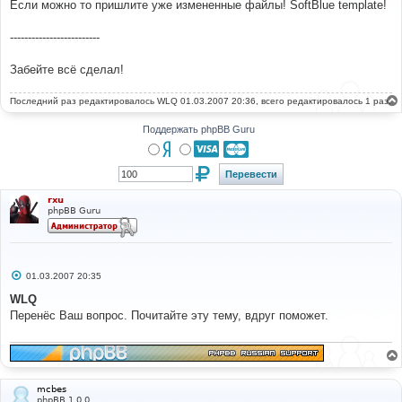
Если можно то пришлите уже измененные файлы! SoftBlue template!
щ
е
н
-------------------------
и
е
Забейте всё сделал!
Последний раз редактировалось
WLQ
01.03.2007 20:36, всего редактировалось 1 раз.
Поддержать phpBB Guru
rxu
phpBB Guru
С
01.03.2007 20:35
о
о
WLQ
б
Перенёс Ваш вопрос. Почитайте эту тему, вдруг поможет.
щ
е
н
и
е
mcbes
phpBB 1.0.0