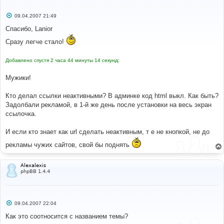
С
09.04.2007 21:49
о
о
Спасибо, Lanior
б
щ
Сразу легче стало!
е
н
и
Добавлено спустя 2 часа 44 минуты 14 секунд:
е
Мужики!
Кто делал ссылки неактивными? В админке код html выкл. Как быть?
Задолбали рекламой, в 1-й же день после установки на весь экран
ссылочка.
И если кто знает как url сделать неактивным, т е не кнопкой, не до
рекламы чужих сайтов, свой бы поднять
Alexalexis
phpBB 1.4.4
С
09.04.2007 22:04
о
о
Как это соотносится с названием темы?
б