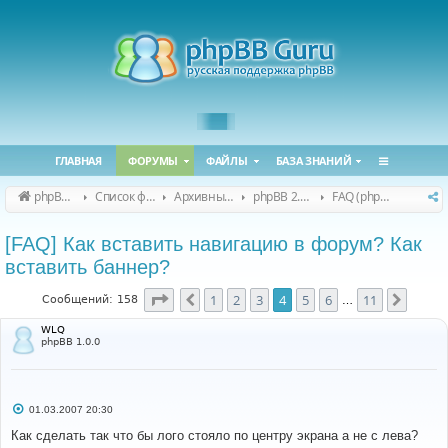
ГЛАВНАЯ
ФОРУМЫ
ФАЙЛЫ
БАЗА ЗНАНИЙ
phpBB Guru
Список форумов
Архивные форумы
phpBB 2.0.x (архив)
FAQ (phpBB 2.0.x)
[FAQ] Как вставить навигацию в форум? Как
вставить баннер?
Страница
4
из
11
1
2
3
4
5
6
11
Пред.
След.
Сообщений: 158
…
WLQ
phpBB 1.0.0
С
01.03.2007 20:30
о
о
Как сделать так что бы лого стояло по центру экрана а не с лева?
б