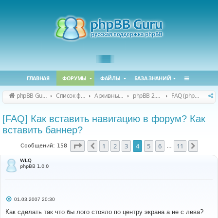
ГЛАВНАЯ
ФОРУМЫ
ФАЙЛЫ
БАЗА ЗНАНИЙ
phpBB Guru
Список форумов
Архивные форумы
phpBB 2.0.x (архив)
FAQ (phpBB 2.0.x)
[FAQ] Как вставить навигацию в форум? Как
вставить баннер?
Страница
4
из
11
1
2
3
4
5
6
11
Пред.
След.
Сообщений: 158
…
WLQ
phpBB 1.0.0
С
01.03.2007 20:30
о
о
Как сделать так что бы лого стояло по центру экрана а не с лева?
б