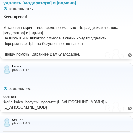
удалить [модератора] и [админа]
С
08.04.2007 23:17
о
о
Всем привет!
б
щ
е
Установил скрипт, всё вроде нормально. Но раздражают слова
н
[модератор] и [админ].
и
е
Не вижу в них никакого смысла и очень хочу их удалить.
Перерыл все .tpl , но безуспешно, не нашёл.
Прошу помочь. Зараннее Вам благодарен.
Lanior
phpBB 1.4.4
С
09.04.2007 3:57
о
о
сотник
б
Файл index_body.tpl, удалите {L_WHOSONLINE_ADMIN} и
щ
е
{L_WHOSONLINE_MOD}
н
и
е
сотник
phpBB 1.0.0