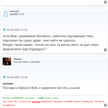
щ
е
н
и
сотник
е
phpBB 1.0.0
С
09.04.2007 22:14
о
о
если Вам, уважаемый Alexalexis, известна подходящая тема,
б
подсказал бы сразу адрес, мне найти не удалось.
щ
е
Вопрос такой нашёл, только на него за месяц никто не дал ответ,
н
предлагаете ещё подождать?
и
е
Палыч
Former team member
С
09.04.2007 22:19
о
о
сотник
б
Поставьте Detector Bots и запретите постить ссылки
щ
е
н
и
Не все то WINDOWS, что висит... phpBB только учусь.
е
ICQ, email, ЛС - только для
личных
сообщений. Вопросы по phpbb только на форумах. По найму
не работаю.