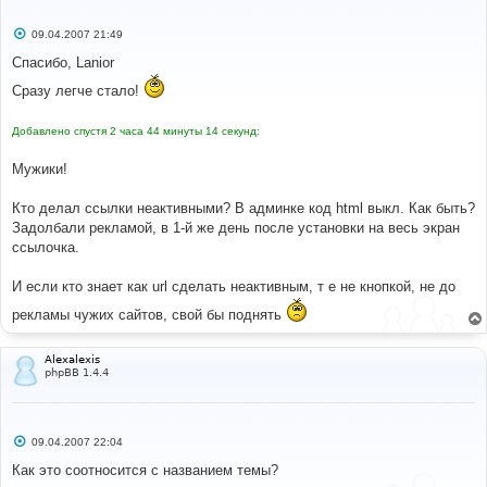
С
09.04.2007 21:49
о
о
Спасибо, Lanior
б
щ
Сразу легче стало!
е
н
и
Добавлено спустя 2 часа 44 минуты 14 секунд:
е
Мужики!
Кто делал ссылки неактивными? В админке код html выкл. Как быть?
Задолбали рекламой, в 1-й же день после установки на весь экран
ссылочка.
И если кто знает как url сделать неактивным, т е не кнопкой, не до
рекламы чужих сайтов, свой бы поднять
Alexalexis
phpBB 1.4.4
С
09.04.2007 22:04
о
о
Как это соотносится с названием темы?
б