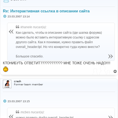
Re: Интерактивная ссылка в описании сайта
С
23.03.2007 13:14
о
о
б
khanele писал(а):
щ
е
Как сделать, чтобы в описание сайта (где шапка форума)
н
можно было вставить интерактивную ссылку с адресом
и
е
другого сайта. Как я понимаю, нужно править файл
overall_header.tpl. Но что конкретно туда нужно внести?
Большое спасибо.
КТОНИБУТЬ ОТВЕТИТ???????????? МНЕ ТОЖЕ ОЧЕНЬ НАДО!!!!
crash
Former team member
С
23.03.2007 13:15
о
о
б
mcbes писал(а):
щ
е
нужно править файл overall_header.tpl