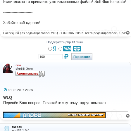
Если можно то пришлите уже измененные файлы! SoftBlue template!
щ
е
н
-------------------------
и
е
Забейте всё сделал!
Последний раз редактировалось
WLQ
01.03.2007 20:36, всего редактировалось 1 раз.
Поддержать phpBB Guru
rxu
phpBB Guru
С
01.03.2007 20:35
о
о
WLQ
б
Перенёс Ваш вопрос. Почитайте эту тему, вдруг поможет.
щ
е
н
и
е
mcbes
phpBB 1.0.0