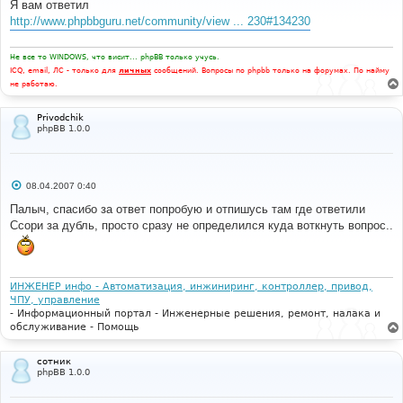
Я вам ответил
щ
е
http://www.phpbbguru.net/community/view ... 230#134230
н
и
е
Не все то WINDOWS, что висит... phpBB только учусь.
ICQ, email, ЛС - только для
личных
сообщений. Вопросы по phpbb только на форумах. По найму
не работаю.
Privodchik
phpBB 1.0.0
С
08.04.2007 0:40
о
о
Палыч, спасибо за ответ попробую и отпишусь там где ответили
б
Ссори за дубль, просто сразу не определился куда воткнуть вопрос..
щ
е
н
и
е
ИНЖЕНЕР инфо - Автоматизация, инжиниринг, контроллер, привод,
ЧПУ, управление
- Информационный портал - Инженерные решения, ремонт, налака и
обслуживание - Помощь
сотник
phpBB 1.0.0