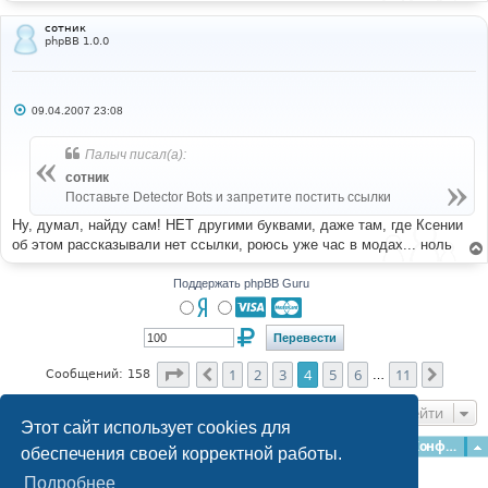
сотник
phpBB 1.0.0
С
09.04.2007 23:08
о
о
б
Палыч писал(а):
щ
е
сотник
н
Поставьте Detector Bots и запретите постить ссылки
и
е
Ну, думал, найду сам! НЕТ другими буквами, даже там, где Ксении
об этом рассказывали нет ссылки, роюсь уже час в модах... ноль
Поддержать phpBB Guru
Страница
4
из
11
1
2
3
4
5
6
11
Пред.
След.
Сообщений: 158
…
Перейти
Этот сайт использует cookies для
Главная
Форумы
Наша команда
О команде
Конфиденциальность
обеспечения своей корректной работы.
Подробнее