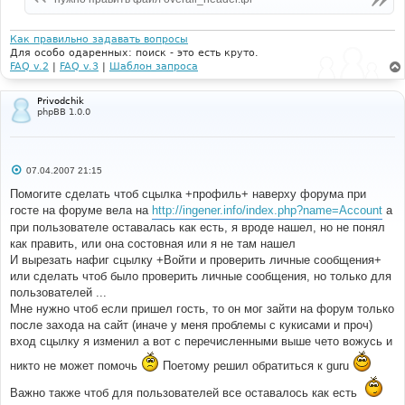
н
и
е
Как правильно задавать вопросы
Для особо одаренных: поиск - это есть круто.
FAQ v.2
|
FAQ v.3
|
Шаблон запроса
Privodchik
phpBB 1.0.0
С
07.04.2007 21:15
о
о
Помогите сделать чтоб сцылка +профиль+ наверху форума при
б
госте на форуме вела на
http://ingener.info/index.php?name=Account
а
щ
е
при пользователе оставалась как есть, я вроде нашел, но не понял
н
как править, или она состовная или я не там нашел
и
е
И вырезать нафиг сцылку +Войти и проверить личные сообщения+
или сделать чтоб было проверить личные сообщения, но только для
пользователей ...
Мне нужно чтоб если пришел гость, то он мог зайти на форум только
после захода на сайт (иначе у меня проблемы с кукисами и проч)
вход сцылку я изменил а вот с перечисленными выше чето вожусь и
никто не может помочь
Поетому решил обратиться к guru
Важно также чтоб для пользователей все оставалось как есть