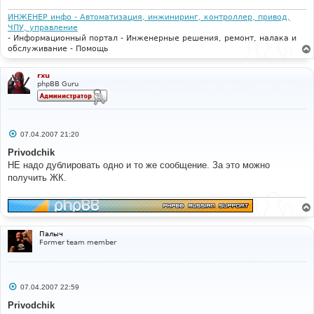
ИНЖЕНЕР инфо - Автоматизация, инжиниринг, контроллер, привод,
ЧПУ, управление
- Информационный портал - Инженерные решения, ремонт, налака и
обслуживание - Помощь
rxu
phpBB Guru
С
07.04.2007 21:20
о
о
Privodchik
б
НЕ надо дублировать одно и то же сообщение. За это можно
щ
е
получить ЖК.
н
и
е
Палыч
Former team member
С
07.04.2007 22:59
о
о
Privodchik
б