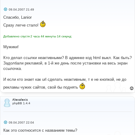
С
09.04.2007 21:49
о
о
Спасибо, Lanior
б
щ
Сразу легче стало!
е
н
и
Добавлено спустя 2 часа 44 минуты 14 секунд:
е
Мужики!
Кто делал ссылки неактивными? В админке код html выкл. Как быть?
Задолбали рекламой, в 1-й же день после установки на весь экран
ссылочка.
И если кто знает как url сделать неактивным, т е не кнопкой, не до
рекламы чужих сайтов, свой бы поднять
Alexalexis
phpBB 1.4.4
С
09.04.2007 22:04
о
о
Как это соотносится с названием темы?
б