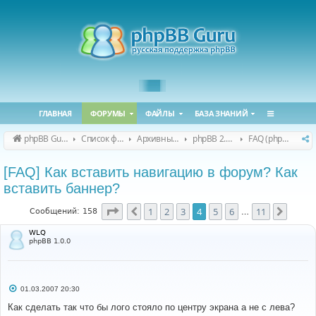
ГЛАВНАЯ
ФОРУМЫ
ФАЙЛЫ
БАЗА ЗНАНИЙ
phpBB Guru
Список форумов
Архивные форумы
phpBB 2.0.x (архив)
FAQ (phpBB 2.0.x)
[FAQ] Как вставить навигацию в форум? Как
вставить баннер?
Страница
4
из
11
1
2
3
4
5
6
11
Пред.
След.
Сообщений: 158
…
WLQ
phpBB 1.0.0
С
01.03.2007 20:30
о
о
Как сделать так что бы лого стояло по центру экрана а не с лева?
б