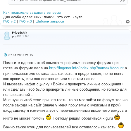
н
и
е
Как правильно задавать вопросы
Для особо одаренных: поиск - это есть круто.
FAQ v.2
|
FAQ v.3
|
Шаблон запроса
Privodchik
phpBB 1.0.0
С
07.04.2007 21:15
о
о
Помогите сделать чтоб сцылка +профиль+ наверху форума при
б
госте на форуме вела на
http://ingener.info/index.php?name=Account
а
щ
е
при пользователе оставалась как есть, я вроде нашел, но не понял
н
как править, или она состовная или я не там нашел
и
е
И вырезать нафиг сцылку +Войти и проверить личные сообщения+
или сделать чтоб было проверить личные сообщения, но только для
пользователей ...
Мне нужно чтоб если пришел гость, то он мог зайти на форум только
после захода на сайт (иначе у меня проблемы с кукисами и проч)
вход сцылку я изменил а вот с перечисленными выше чето вожусь и
никто не может помочь
Поетому решил обратиться к guru
Важно также чтоб для пользователей все оставалось как есть