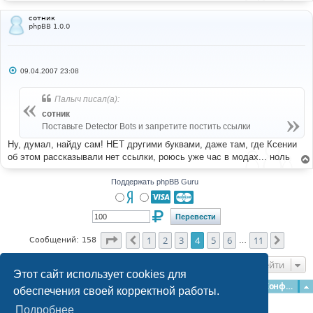
сотник
phpBB 1.0.0
С
09.04.2007 23:08
о
о
б
Палыч писал(а):
щ
е
сотник
н
Поставьте Detector Bots и запретите постить ссылки
и
е
Ну, думал, найду сам! НЕТ другими буквами, даже там, где Ксении
об этом рассказывали нет ссылки, роюсь уже час в модах... ноль
Поддержать phpBB Guru
Страница
4
из
11
1
2
3
4
5
6
11
Пред.
След.
Сообщений: 158
…
Перейти
Этот сайт использует cookies для
Главная
Форумы
Наша команда
О команде
Конфиденциальность
обеспечения своей корректной работы.
Подробнее