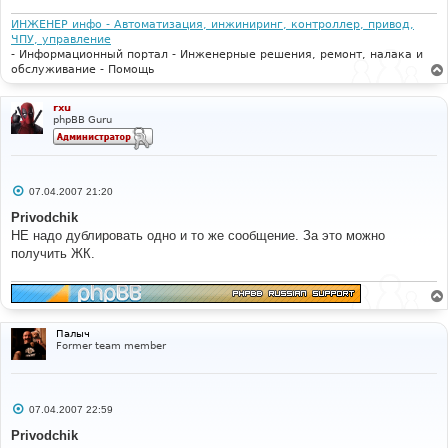
ИНЖЕНЕР инфо - Автоматизация, инжиниринг, контроллер, привод,
ЧПУ, управление
- Информационный портал - Инженерные решения, ремонт, налака и
обслуживание - Помощь
rxu
phpBB Guru
С
07.04.2007 21:20
о
о
Privodchik
б
НЕ надо дублировать одно и то же сообщение. За это можно
щ
е
получить ЖК.
н
и
е
Палыч
Former team member
С
07.04.2007 22:59
о
о
Privodchik
б