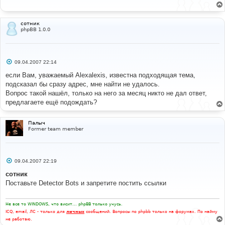
щ
е
н
и
сотник
е
phpBB 1.0.0
С
09.04.2007 22:14
о
о
если Вам, уважаемый Alexalexis, известна подходящая тема,
б
подсказал бы сразу адрес, мне найти не удалось.
щ
е
Вопрос такой нашёл, только на него за месяц никто не дал ответ,
н
предлагаете ещё подождать?
и
е
Палыч
Former team member
С
09.04.2007 22:19
о
о
сотник
б
Поставьте Detector Bots и запретите постить ссылки
щ
е
н
и
Не все то WINDOWS, что висит... phpBB только учусь.
е
ICQ, email, ЛС - только для
личных
сообщений. Вопросы по phpbb только на форумах. По найму
не работаю.