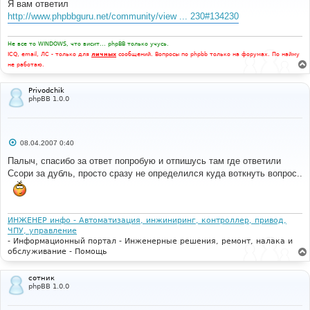
Я вам ответил
щ
е
http://www.phpbbguru.net/community/view ... 230#134230
н
и
е
Не все то WINDOWS, что висит... phpBB только учусь.
ICQ, email, ЛС - только для
личных
сообщений. Вопросы по phpbb только на форумах. По найму
не работаю.
Privodchik
phpBB 1.0.0
С
08.04.2007 0:40
о
о
Палыч, спасибо за ответ попробую и отпишусь там где ответили
б
Ссори за дубль, просто сразу не определился куда воткнуть вопрос..
щ
е
н
и
е
ИНЖЕНЕР инфо - Автоматизация, инжиниринг, контроллер, привод,
ЧПУ, управление
- Информационный портал - Инженерные решения, ремонт, налака и
обслуживание - Помощь
сотник
phpBB 1.0.0