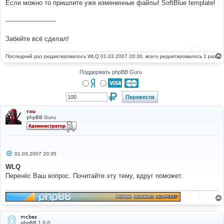
Если можно то пришлите уже измененные файлы! SoftBlue template!
щ
е
н
-------------------------
и
е
Забейте всё сделал!
Последний раз редактировалось
WLQ
01.03.2007 20:36, всего редактировалось 1 раз.
Поддержать phpBB Guru
rxu
phpBB Guru
С
01.03.2007 20:35
о
о
WLQ
б
Перенёс Ваш вопрос. Почитайте эту тему, вдруг поможет.
щ
е
н
и
е
mcbes
phpBB 1.0.0