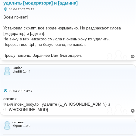
удалить [модератора] и [админа]
С
08.04.2007 23:17
о
о
Всем привет!
б
щ
е
Установил скрипт, всё вроде нормально. Но раздражают слова
н
[модератор] и [админ].
и
е
Не вижу в них никакого смысла и очень хочу их удалить.
Перерыл все .tpl , но безуспешно, не нашёл.
Прошу помочь. Зараннее Вам благодарен.
Lanior
phpBB 1.4.4
С
09.04.2007 3:57
о
о
сотник
б
Файл index_body.tpl, удалите {L_WHOSONLINE_ADMIN} и
щ
е
{L_WHOSONLINE_MOD}
н
и
е
сотник
phpBB 1.0.0