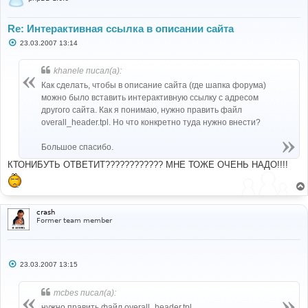
Re: Интерактивная ссылка в описании сайта
С
23.03.2007 13:14
о
о
б
khanele писал(а):
щ
е
Как сделать, чтобы в описание сайта (где шапка форума)
н
можно было вставить интерактивную ссылку с адресом
и
е
другого сайта. Как я понимаю, нужно править файл
overall_header.tpl. Но что конкретно туда нужно внести?
Большое спасибо.
КТОНИБУТЬ ОТВЕТИТ???????????? МНЕ ТОЖЕ ОЧЕНЬ НАДО!!!!
crash
Former team member
С
23.03.2007 13:15
о
о
б
mcbes писал(а):
щ
е
нужно править файл overall_header.tpl