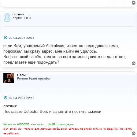
щ
е
н
и
сотник
е
phpBB 1.0.0
С
09.04.2007 22:14
о
о
если Вам, уважаемый Alexalexis, известна подходящая тема,
б
подсказал бы сразу адрес, мне найти не удалось.
щ
е
Вопрос такой нашёл, только на него за месяц никто не дал ответ,
н
предлагаете ещё подождать?
и
е
Палыч
Former team member
С
09.04.2007 22:19
о
о
сотник
б
Поставьте Detector Bots и запретите постить ссылки
щ
е
н
и
Не все то WINDOWS, что висит... phpBB только учусь.
е
ICQ, email, ЛС - только для
личных
сообщений. Вопросы по phpbb только на форумах. По найму
не работаю.