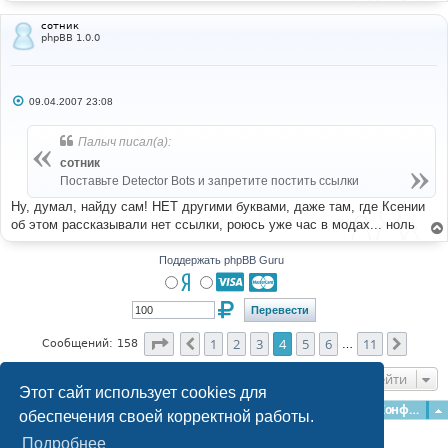
сотник
phpBB 1.0.0
С
09.04.2007 23:08
о
о
б
Палыч писал(а):
щ
е
сотник
н
Поставьте Detector Bots и запретите постить ссылки
и
е
Ну, думал, найду сам! НЕТ другими буквами, даже там, где Ксении
об этом рассказывали нет ссылки, роюсь уже час в модах... ноль
Поддержать phpBB Guru
Страница
4
из
11
1
2
3
4
5
6
11
Пред.
След.
Сообщений: 158
…
Перейти
Этот сайт использует cookies для
Главная
Форумы
Наша команда
О команде
Конфиденциальность
обеспечения своей корректной работы.
Подробнее