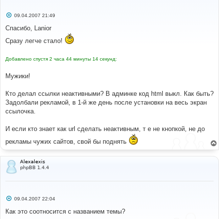
С
09.04.2007 21:49
о
о
Спасибо, Lanior
б
щ
Сразу легче стало!
е
н
и
Добавлено спустя 2 часа 44 минуты 14 секунд:
е
Мужики!
Кто делал ссылки неактивными? В админке код html выкл. Как быть?
Задолбали рекламой, в 1-й же день после установки на весь экран
ссылочка.
И если кто знает как url сделать неактивным, т е не кнопкой, не до
рекламы чужих сайтов, свой бы поднять
Alexalexis
phpBB 1.4.4
С
09.04.2007 22:04
о
о
Как это соотносится с названием темы?
б