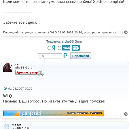
Если можно то пришлите уже измененные файлы! SoftBlue template!
щ
е
н
-------------------------
и
е
Забейте всё сделал!
Последний раз редактировалось
WLQ
01.03.2007 20:36, всего редактировалось 1 раз.
Поддержать phpBB Guru
rxu
phpBB Guru
С
01.03.2007 20:35
о
о
WLQ
б
Перенёс Ваш вопрос. Почитайте эту тему, вдруг поможет.
щ
е
н
и
е
mcbes
phpBB 1.0.0