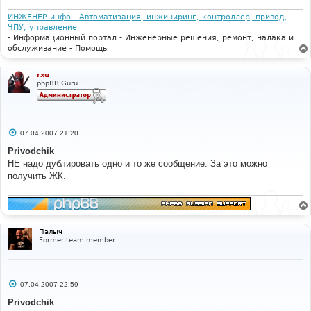
ИНЖЕНЕР инфо - Автоматизация, инжиниринг, контроллер, привод,
ЧПУ, управление
- Информационный портал - Инженерные решения, ремонт, налака и
обслуживание - Помощь
rxu
phpBB Guru
С
07.04.2007 21:20
о
о
Privodchik
б
НЕ надо дублировать одно и то же сообщение. За это можно
щ
е
получить ЖК.
н
и
е
Палыч
Former team member
С
07.04.2007 22:59
о
о
Privodchik
б