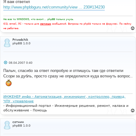
Я вам ответил
щ
е
http://www.phpbbguru.net/community/view ... 230#134230
н
и
е
Не все то WINDOWS, что висит... phpBB только учусь.
ICQ, email, ЛС - только для
личных
сообщений. Вопросы по phpbb только на форумах. По найму
не работаю.
Privodchik
phpBB 1.0.0
С
08.04.2007 0:40
о
о
Палыч, спасибо за ответ попробую и отпишусь там где ответили
б
Ссори за дубль, просто сразу не определился куда воткнуть вопрос..
щ
е
н
и
е
ИНЖЕНЕР инфо - Автоматизация, инжиниринг, контроллер, привод,
ЧПУ, управление
- Информационный портал - Инженерные решения, ремонт, налака и
обслуживание - Помощь
сотник
phpBB 1.0.0