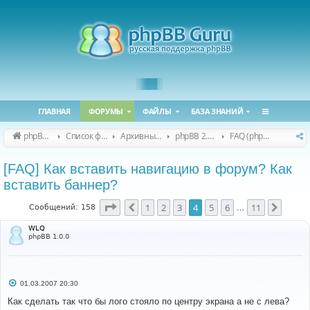
ГЛАВНАЯ
ФОРУМЫ
ФАЙЛЫ
БАЗА ЗНАНИЙ
phpBB Guru
Список форумов
Архивные форумы
phpBB 2.0.x (архив)
FAQ (phpBB 2.0.x)
[FAQ] Как вставить навигацию в форум? Как
вставить баннер?
Страница
4
из
11
1
2
3
4
5
6
11
Пред.
След.
Сообщений: 158
…
WLQ
phpBB 1.0.0
С
01.03.2007 20:30
о
о
Как сделать так что бы лого стояло по центру экрана а не с лева?
б