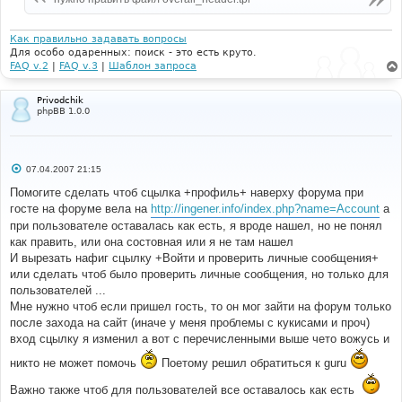
н
и
е
Как правильно задавать вопросы
Для особо одаренных: поиск - это есть круто.
FAQ v.2
|
FAQ v.3
|
Шаблон запроса
Privodchik
phpBB 1.0.0
С
07.04.2007 21:15
о
о
Помогите сделать чтоб сцылка +профиль+ наверху форума при
б
госте на форуме вела на
http://ingener.info/index.php?name=Account
а
щ
е
при пользователе оставалась как есть, я вроде нашел, но не понял
н
как править, или она состовная или я не там нашел
и
е
И вырезать нафиг сцылку +Войти и проверить личные сообщения+
или сделать чтоб было проверить личные сообщения, но только для
пользователей ...
Мне нужно чтоб если пришел гость, то он мог зайти на форум только
после захода на сайт (иначе у меня проблемы с кукисами и проч)
вход сцылку я изменил а вот с перечисленными выше чето вожусь и
никто не может помочь
Поетому решил обратиться к guru
Важно также чтоб для пользователей все оставалось как есть