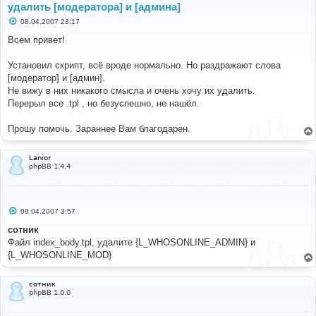
удалить [модератора] и [админа]
С
08.04.2007 23:17
о
о
Всем привет!
б
щ
е
Установил скрипт, всё вроде нормально. Но раздражают слова
н
[модератор] и [админ].
и
е
Не вижу в них никакого смысла и очень хочу их удалить.
Перерыл все .tpl , но безуспешно, не нашёл.
Прошу помочь. Зараннее Вам благодарен.
Lanior
phpBB 1.4.4
С
09.04.2007 3:57
о
о
сотник
б
Файл index_body.tpl, удалите {L_WHOSONLINE_ADMIN} и
щ
е
{L_WHOSONLINE_MOD}
н
и
е
сотник
phpBB 1.0.0