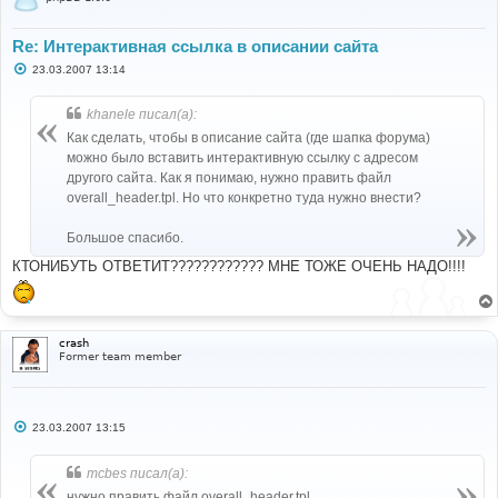
Re: Интерактивная ссылка в описании сайта
С
23.03.2007 13:14
о
о
б
khanele писал(а):
щ
е
Как сделать, чтобы в описание сайта (где шапка форума)
н
можно было вставить интерактивную ссылку с адресом
и
е
другого сайта. Как я понимаю, нужно править файл
overall_header.tpl. Но что конкретно туда нужно внести?
Большое спасибо.
КТОНИБУТЬ ОТВЕТИТ???????????? МНЕ ТОЖЕ ОЧЕНЬ НАДО!!!!
crash
Former team member
С
23.03.2007 13:15
о
о
б
mcbes писал(а):
щ
е
нужно править файл overall_header.tpl