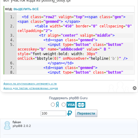
вот участок кода из posting_body.tpl
н
и
КОД:
ВЫДЕЛИТЬ ВСЁ
е
<td
class
=
"row2"
valign
=
"top"
><span
class
=
"gen"
>
<span
class
=
"genmed"
>
</span>
<table
width
=
"450"
border
=
"0"
cellspacing
=
"0"
cellpadding
=
"2"
>
<tr
align
=
"center"
valign
=
"middle"
>
<td><span
class
=
"genmed"
>
<input
type
=
"button"
class
=
"button"
accesskey
=
"b"
name
=
"addbbcode0"
value
=
" B "
style
=
"
font
-
weight
:
bold
;
 width
:
30px
"
onClick
=
"
bbstyle
(
0
)
"
onMouseOver
=
"
helpline
(
'b'
)
"
/>
</span></td>
<td><span
class
=
"genmed"
>
<input
type
=
"button"
class
=
"button"
accesskey
=
"i"
name
=
"addbbcode2"
value
=
" i "
style
=
"
font
-
style
:
italic
;
 width
:
30px
"
форум по спутниковому интернету и тв
onClick
=
"
bbstyle
(
2
)
"
onMouseOver
=
"
helpline
(
'i'
)
"
/>
форум для тестов установленных модов
</span></td>
<td><span
class
=
"genmed"
>
Поддержать phpBB Guru
<input
type
=
"button"
class
=
"button"
accesskey
=
"u"
name
=
"addbbcode4"
value
=
" u "
style
=
"
text
-
decoration
:
 underline
;
 width
:
30px
"
onClick
=
"
bbstyle
(
4
)
"
onMouseOver
=
"
helpline
(
'u'
)
"
/>
</span></td>
fskon
<td><span
class
=
"genmed"
>
phpBB 2.0.2
<input
type
=
"button"
class
=
"button"
accesskey
=
"q"
name
=
"addbbcode6"
value
=
"Quote"
style
=
"
width
:
50px
"
onClick
=
"
bbstyle
(
6
)
"