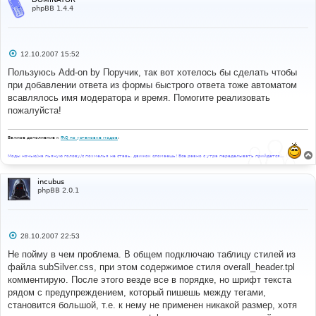
background
-
color
:
{
T_TD_COLOR1
}
"
value
=
"black"
phpBB 1.4.4
class
=
"genmed"
>
{L_COLOR_BLACK}
</option>
</select>
 &nbsp;{L_FONT_SIZE}:
<select
name
=
"addbbcodefontsize"
С
12.10.2007 15:52
onChange
=
"
bbfontstyle
(
'[size='
+
о
this
.
form
.
addbbcodefontsize
.
options
[
this
.
form
.
addbbco
о
Пользуюсь Add-on by Поручик, так вот хотелось бы сделать чтобы
defontsize
.
selectedIndex
].
value 
+
']'
,
'[/size]'
)
"
б
при добавлении ответа из формы быстрого ответа тоже автоматом
щ
onMouseOver
=
"
helpline
(
'f'
)
"
>
е
всавлялось имя модератора и время. Помогите реализовать
<option
value
=
"7"
н
class
=
"genmed"
>
{L_FONT_TINY}
</option>
пожалуйста!
и
<option
value
=
"9"
е
class
=
"genmed"
>
{L_FONT_SMALL}
</option>
Важное дополнение к
FAQ по установке модов
:
<option
value
=
"12"
selected
class
=
"genmed"
>
{L_FONT_NORMAL}
</option>
Моды ночью/на пьяную голову/с похмелья не ставь, движок сломаешь! Все равно с утра переделывать прийдется...
<option
value
=
"18"
class
=
"genmed"
>
{L_FONT_LARGE}
</option>
incubus
<option
value
=
"24"
phpBB 2.0.1
class
=
"genmed"
>
{L_FONT_HUGE}
</option>
</select>
</span></td>
С
28.10.2007 22:53
о
о
Не пойму в чем проблема. В общем подключаю таблицу стилей из
б
файла subSilver.css, при этом содержимое стиля overall_header.tpl
щ
е
комментирую. После этого везде все в порядке, но шрифт текста
н
рядом с предупреждением, который пишешь между тегами,
и
е
становится большой, т.е. к нему не применен никакой размер, хотя