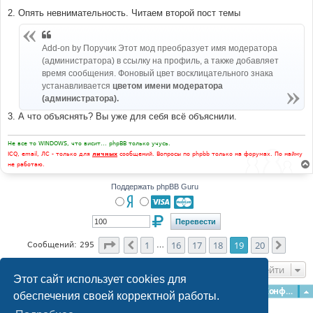
2. Опять невнимательность. Читаем второй пост темы
Add-on by Поручик Этот мод преобразует имя модератора
(администратора) в ссылку на профиль, а также добавляет
время сообщения. Фоновый цвет восклицательного знака
устанавливается
цветом имени модератора
(администратора).
3. А что объяснять? Вы уже для себя всё объяснили.
Не все то WINDOWS, что висит... phpBB только учусь.
ICQ, email, ЛС - только для
личных
сообщений. Вопросы по phpbb только на форумах. По найму
не работаю.
Поддержать phpBB Guru
Страница
19
из
20
1
16
17
18
19
20
Пред.
След.
Сообщений: 295
…
Перейти
Этот сайт использует cookies для
Главная
Форумы
Наша команда
О команде
Конфиденциальность
обеспечения своей корректной работы.