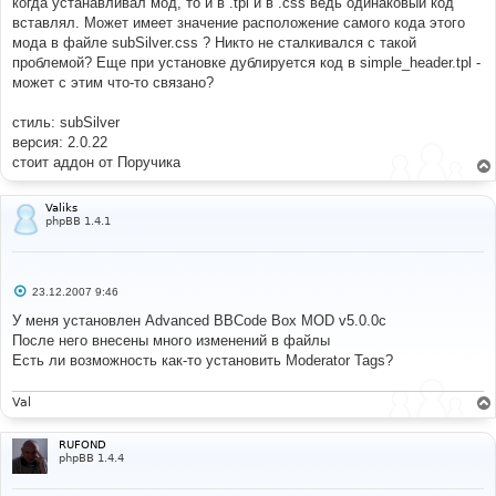
когда устанавливал мод, то и в .tpl и в .css ведь одинаковый код
вставлял. Может имеет значение расположение самого кода этого
мода в файле subSilver.css ? Никто не сталкивался с такой
проблемой? Еще при установке дублируется код в simple_header.tpl -
может с этим что-то связано?
стиль: subSilver
версия: 2.0.22
стоит аддон от Поручика
Valiks
phpBB 1.4.1
С
23.12.2007 9:46
о
о
У меня установлен Advanced BBCode Box MOD v5.0.0c
б
После него внесены много изменений в файлы
щ
е
Есть ли возможность как-то установить Moderator Tags?
н
и
е
Val
RUFOND
phpBB 1.4.4