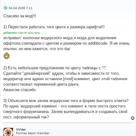
С
04.04.2008 7:11
о
о
Спасибо за мод!!!
б
щ
е
1) Перестали работать теги цвета и размера шрифта!!!
н
добавлено спустя чуть-чуть
и
е
исправил: кнопочки модерского мода и мода для выделения
оффтопа совпадали с цветом и размером по addbbcode. Я не очень
опытен, но мне кажется, что это баг.
2) Есть небольшое предложение по цвету таблицы с "!".
Сделайте "дизайнерский" аддон, чтобы в зависимости от того,
модератор или админ оставили [mod]-коммент, цвет этой таблички
соответствовал переменной цвета ранга.
Авансом спасибо.
3) Объясните мне зачем модерские теги в форме быстрого ответа?
По идее, модерский коммент - это коммент в теле поста простого
смертного форумчанина. Зачем выпендриваться и создавать свой
пост, оформленный так?
VVVas
Former team member