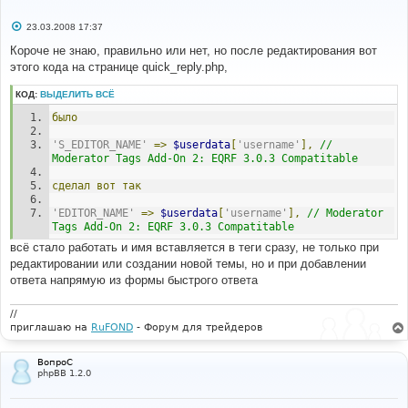
С
23.03.2008 17:37
о
о
Короче не знаю, правильно или нет, но после редактирования вот
б
этого кода на странице quick_reply.php,
щ
е
н
КОД:
ВЫДЕЛИТЬ ВСЁ
и
е
было
'S_EDITOR_NAME'
=>
$userdata
[
'username'
],
// 
Moderator Tags Add-On 2: EQRF 3.0.3 Compatitable
сделал
вот
так
'EDITOR_NAME'
=>
$userdata
[
'username'
],
// Moderator 
Tags Add-On 2: EQRF 3.0.3 Compatitable
всё стало работать и имя вставляется в теги сразу, не только при
редактировании или создании новой темы, но и при добавлении
ответа напрямую из формы быстрого ответа
//
приглашаю на
RuFOND
- Форум для трейдеров
ВопроС
phpBB 1.2.0