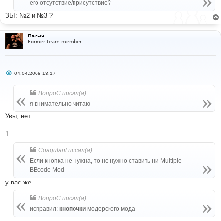
его отсутствие/присутствие?
ЗЫ: №2 и №3 ?
Палыч
Former team member
С
04.04.2008 13:17
о
о
б
ВопроС писал(а):
щ
е
я внимательно читаю
н
и
Увы, нет.
е
1.
Coagulant писал(а):
Если кнопка не нужна, то не нужно ставить ни Multiple
BBcode Mod
у вас же
ВопроС писал(а):
исправил:
кнопочки
модерского мода