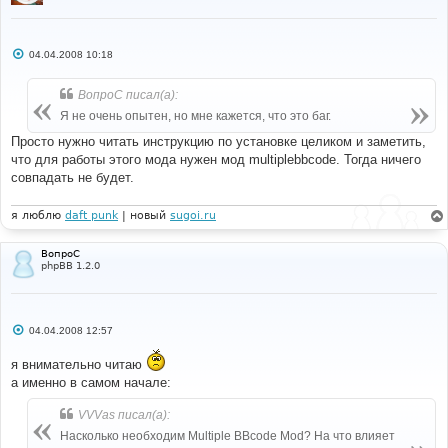
С
04.04.2008 10:18
о
о
б
ВопроС писал(а):
щ
е
Я не очень опытен, но мне кажется, что это баг.
н
и
Просто нужно читать инструкцию по установке целиком и заметить,
е
что для работы этого мода нужен мод multiplebbcode. Тогда ничего
совпадать не будет.
я люблю
daft punk
| новый
sugoi.ru
ВопроС
phpBB 1.2.0
С
04.04.2008 12:57
о
о
я внимательно читаю
б
щ
а именно в самом начале:
е
н
и
VVVas писал(а):
е
Насколько необходим Multiple BBcode Mod? На что влияет