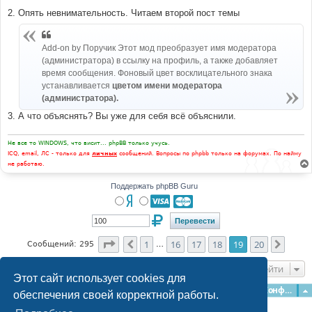
2. Опять невнимательность. Читаем второй пост темы
Add-on by Поручик Этот мод преобразует имя модератора
(администратора) в ссылку на профиль, а также добавляет
время сообщения. Фоновый цвет восклицательного знака
устанавливается
цветом имени модератора
(администратора).
3. А что объяснять? Вы уже для себя всё объяснили.
Не все то WINDOWS, что висит... phpBB только учусь.
ICQ, email, ЛС - только для
личных
сообщений. Вопросы по phpbb только на форумах. По найму
не работаю.
Поддержать phpBB Guru
Страница
19
из
20
1
16
17
18
19
20
Пред.
След.
Сообщений: 295
…
Перейти
Этот сайт использует cookies для
Главная
Форумы
Наша команда
О команде
Конфиденциальность
обеспечения своей корректной работы.