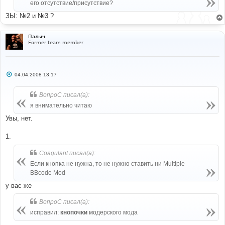
его отсутствие/присутствие?
ЗЫ: №2 и №3 ?
Палыч
Former team member
С
04.04.2008 13:17
о
о
б
ВопроС писал(а):
щ
е
я внимательно читаю
н
и
Увы, нет.
е
1.
Coagulant писал(а):
Если кнопка не нужна, то не нужно ставить ни Multiple
BBcode Mod
у вас же
ВопроС писал(а):
исправил:
кнопочки
модерского мода