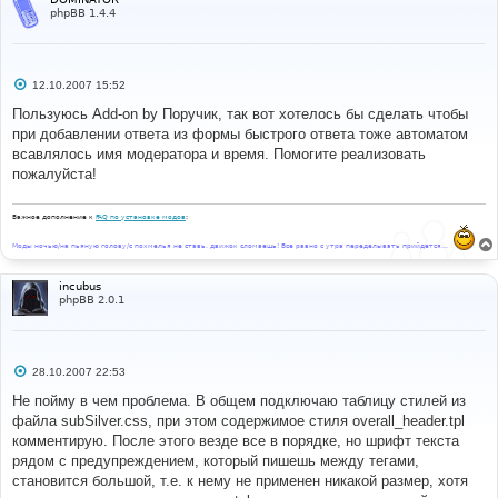
background
-
color
:
{
T_TD_COLOR1
}
"
value
=
"black"
phpBB 1.4.4
class
=
"genmed"
>
{L_COLOR_BLACK}
</option>
</select>
 &nbsp;{L_FONT_SIZE}:
<select
name
=
"addbbcodefontsize"
С
12.10.2007 15:52
onChange
=
"
bbfontstyle
(
'[size='
+
о
this
.
form
.
addbbcodefontsize
.
options
[
this
.
form
.
addbbco
о
Пользуюсь Add-on by Поручик, так вот хотелось бы сделать чтобы
defontsize
.
selectedIndex
].
value 
+
']'
,
'[/size]'
)
"
б
при добавлении ответа из формы быстрого ответа тоже автоматом
щ
onMouseOver
=
"
helpline
(
'f'
)
"
>
е
всавлялось имя модератора и время. Помогите реализовать
<option
value
=
"7"
н
class
=
"genmed"
>
{L_FONT_TINY}
</option>
пожалуйста!
и
<option
value
=
"9"
е
class
=
"genmed"
>
{L_FONT_SMALL}
</option>
Важное дополнение к
FAQ по установке модов
:
<option
value
=
"12"
selected
class
=
"genmed"
>
{L_FONT_NORMAL}
</option>
Моды ночью/на пьяную голову/с похмелья не ставь, движок сломаешь! Все равно с утра переделывать прийдется...
<option
value
=
"18"
class
=
"genmed"
>
{L_FONT_LARGE}
</option>
incubus
<option
value
=
"24"
phpBB 2.0.1
class
=
"genmed"
>
{L_FONT_HUGE}
</option>
</select>
</span></td>
С
28.10.2007 22:53
о
о
Не пойму в чем проблема. В общем подключаю таблицу стилей из
б
файла subSilver.css, при этом содержимое стиля overall_header.tpl
щ
е
комментирую. После этого везде все в порядке, но шрифт текста
н
рядом с предупреждением, который пишешь между тегами,
и
е
становится большой, т.е. к нему не применен никакой размер, хотя