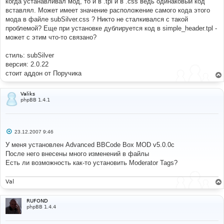
когда устанавливал мод, то и в .tpl и в .css ведь одинаковый код
вставлял. Может имеет значение расположение самого кода этого
мода в файле subSilver.css ? Никто не сталкивался с такой
проблемой? Еще при установке дублируется код в simple_header.tpl -
может с этим что-то связано?
стиль: subSilver
версия: 2.0.22
стоит аддон от Поручика
Valiks
phpBB 1.4.1
С
23.12.2007 9:46
о
о
У меня установлен Advanced BBCode Box MOD v5.0.0c
б
После него внесены много изменений в файлы
щ
е
Есть ли возможность как-то установить Moderator Tags?
н
и
е
Val
RUFOND
phpBB 1.4.4