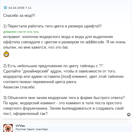
С
04.04.2008 7:11
о
о
Спасибо за мод!!!
б
щ
е
1) Перестали работать теги цвета и размера шрифта!!!
н
добавлено спустя чуть-чуть
и
е
исправил: кнопочки модерского мода и мода для выделения
оффтопа совпадали с цветом и размером по addbbcode. Я не очень
опытен, но мне кажется, что это баг.
2) Есть небольшое предложение по цвету таблицы с "!".
Сделайте "дизайнерский" аддон, чтобы в зависимости от того,
модератор или админ оставили [mod]-коммент, цвет этой таблички
соответствовал переменной цвета ранга.
Авансом спасибо.
3) Объясните мне зачем модерские теги в форме быстрого ответа?
По идее, модерский коммент - это коммент в теле поста простого
смертного форумчанина. Зачем выпендриваться и создавать свой
пост, оформленный так?
VVVas
Former team member