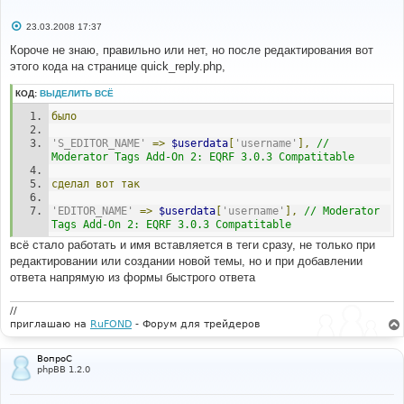
С
23.03.2008 17:37
о
о
Короче не знаю, правильно или нет, но после редактирования вот
б
этого кода на странице quick_reply.php,
щ
е
н
КОД:
ВЫДЕЛИТЬ ВСЁ
и
е
было
'S_EDITOR_NAME'
=>
$userdata
[
'username'
],
// 
Moderator Tags Add-On 2: EQRF 3.0.3 Compatitable
сделал
вот
так
'EDITOR_NAME'
=>
$userdata
[
'username'
],
// Moderator 
Tags Add-On 2: EQRF 3.0.3 Compatitable
всё стало работать и имя вставляется в теги сразу, не только при
редактировании или создании новой темы, но и при добавлении
ответа напрямую из формы быстрого ответа
//
приглашаю на
RuFOND
- Форум для трейдеров
ВопроС
phpBB 1.2.0