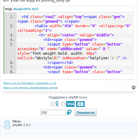
вот участок кода из posting_body.tpl
н
и
КОД:
ВЫДЕЛИТЬ ВСЁ
е
<td
class
=
"row2"
valign
=
"top"
><span
class
=
"gen"
>
<span
class
=
"genmed"
>
</span>
<table
width
=
"450"
border
=
"0"
cellspacing
=
"0"
cellpadding
=
"2"
>
<tr
align
=
"center"
valign
=
"middle"
>
<td><span
class
=
"genmed"
>
<input
type
=
"button"
class
=
"button"
accesskey
=
"b"
name
=
"addbbcode0"
value
=
" B "
style
=
"
font
-
weight
:
bold
;
 width
:
30px
"
onClick
=
"
bbstyle
(
0
)
"
onMouseOver
=
"
helpline
(
'b'
)
"
/>
</span></td>
<td><span
class
=
"genmed"
>
<input
type
=
"button"
class
=
"button"
accesskey
=
"i"
name
=
"addbbcode2"
value
=
" i "
style
=
"
font
-
style
:
italic
;
 width
:
30px
"
форум по спутниковому интернету и тв
onClick
=
"
bbstyle
(
2
)
"
onMouseOver
=
"
helpline
(
'i'
)
"
/>
форум для тестов установленных модов
</span></td>
<td><span
class
=
"genmed"
>
Поддержать phpBB Guru
<input
type
=
"button"
class
=
"button"
accesskey
=
"u"
name
=
"addbbcode4"
value
=
" u "
style
=
"
text
-
decoration
:
 underline
;
 width
:
30px
"
onClick
=
"
bbstyle
(
4
)
"
onMouseOver
=
"
helpline
(
'u'
)
"
/>
</span></td>
fskon
<td><span
class
=
"genmed"
>
phpBB 2.0.2
<input
type
=
"button"
class
=
"button"
accesskey
=
"q"
name
=
"addbbcode6"
value
=
"Quote"
style
=
"
width
:
50px
"
onClick
=
"
bbstyle
(
6
)
"