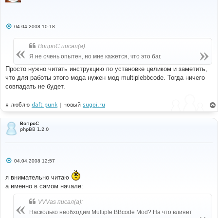
С
04.04.2008 10:18
о
о
б
ВопроС писал(а):
щ
е
Я не очень опытен, но мне кажется, что это баг.
н
и
Просто нужно читать инструкцию по установке целиком и заметить,
е
что для работы этого мода нужен мод multiplebbcode. Тогда ничего
совпадать не будет.
я люблю
daft punk
| новый
sugoi.ru
ВопроС
phpBB 1.2.0
С
04.04.2008 12:57
о
о
я внимательно читаю
б
щ
а именно в самом начале:
е
н
и
VVVas писал(а):
е
Насколько необходим Multiple BBcode Mod? На что влияет