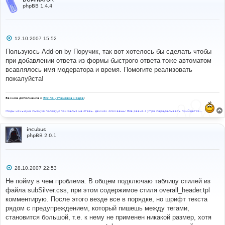
background
-
color
:
{
T_TD_COLOR1
}
"
value
=
"black"
phpBB 1.4.4
class
=
"genmed"
>
{L_COLOR_BLACK}
</option>
</select>
 &nbsp;{L_FONT_SIZE}:
<select
name
=
"addbbcodefontsize"
С
12.10.2007 15:52
onChange
=
"
bbfontstyle
(
'[size='
+
о
this
.
form
.
addbbcodefontsize
.
options
[
this
.
form
.
addbbco
о
Пользуюсь Add-on by Поручик, так вот хотелось бы сделать чтобы
defontsize
.
selectedIndex
].
value 
+
']'
,
'[/size]'
)
"
б
при добавлении ответа из формы быстрого ответа тоже автоматом
щ
onMouseOver
=
"
helpline
(
'f'
)
"
>
е
всавлялось имя модератора и время. Помогите реализовать
<option
value
=
"7"
н
class
=
"genmed"
>
{L_FONT_TINY}
</option>
пожалуйста!
и
<option
value
=
"9"
е
class
=
"genmed"
>
{L_FONT_SMALL}
</option>
Важное дополнение к
FAQ по установке модов
:
<option
value
=
"12"
selected
class
=
"genmed"
>
{L_FONT_NORMAL}
</option>
Моды ночью/на пьяную голову/с похмелья не ставь, движок сломаешь! Все равно с утра переделывать прийдется...
<option
value
=
"18"
class
=
"genmed"
>
{L_FONT_LARGE}
</option>
incubus
<option
value
=
"24"
phpBB 2.0.1
class
=
"genmed"
>
{L_FONT_HUGE}
</option>
</select>
</span></td>
С
28.10.2007 22:53
о
о
Не пойму в чем проблема. В общем подключаю таблицу стилей из
б
файла subSilver.css, при этом содержимое стиля overall_header.tpl
щ
е
комментирую. После этого везде все в порядке, но шрифт текста
н
рядом с предупреждением, который пишешь между тегами,
и
е
становится большой, т.е. к нему не применен никакой размер, хотя