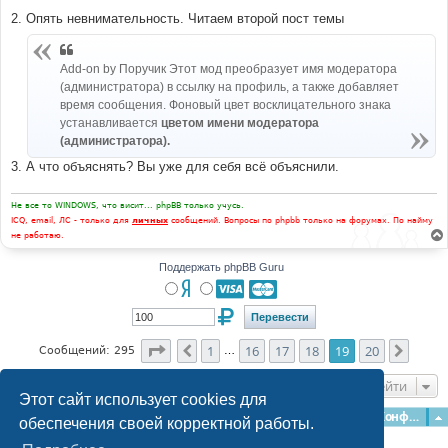
2. Опять невнимательность. Читаем второй пост темы
Add-on by Поручик Этот мод преобразует имя модератора
(администратора) в ссылку на профиль, а также добавляет
время сообщения. Фоновый цвет восклицательного знака
устанавливается
цветом имени модератора
(администратора).
3. А что объяснять? Вы уже для себя всё объяснили.
Не все то WINDOWS, что висит... phpBB только учусь.
ICQ, email, ЛС - только для
личных
сообщений. Вопросы по phpbb только на форумах. По найму
не работаю.
Поддержать phpBB Guru
Страница
19
из
20
1
16
17
18
19
20
Пред.
След.
Сообщений: 295
…
Перейти
Этот сайт использует cookies для
Главная
Форумы
Наша команда
О команде
Конфиденциальность
обеспечения своей корректной работы.