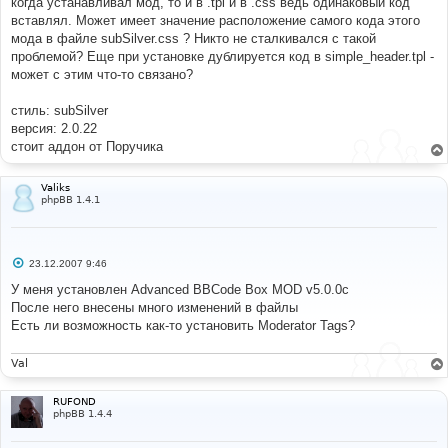
когда устанавливал мод, то и в .tpl и в .css ведь одинаковый код
вставлял. Может имеет значение расположение самого кода этого
мода в файле subSilver.css ? Никто не сталкивался с такой
проблемой? Еще при установке дублируется код в simple_header.tpl -
может с этим что-то связано?
стиль: subSilver
версия: 2.0.22
стоит аддон от Поручика
Valiks
phpBB 1.4.1
С
23.12.2007 9:46
о
о
У меня установлен Advanced BBCode Box MOD v5.0.0c
б
После него внесены много изменений в файлы
щ
е
Есть ли возможность как-то установить Moderator Tags?
н
и
е
Val
RUFOND
phpBB 1.4.4