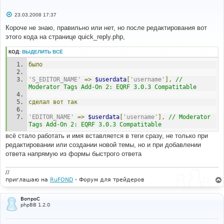
С
23.03.2008 17:37
о
о
Короче не знаю, правильно или нет, но после редактирования вот
б
этого кода на странице quick_reply.php,
щ
е
н
КОД:
ВЫДЕЛИТЬ ВСЁ
и
е
было
'S_EDITOR_NAME'
=>
$userdata
[
'username'
],
// 
Moderator Tags Add-On 2: EQRF 3.0.3 Compatitable
сделал
вот
так
'EDITOR_NAME'
=>
$userdata
[
'username'
],
// Moderator 
Tags Add-On 2: EQRF 3.0.3 Compatitable
всё стало работать и имя вставляется в теги сразу, не только при
редактировании или создании новой темы, но и при добавлении
ответа напрямую из формы быстрого ответа
//
приглашаю на
RuFOND
- Форум для трейдеров
ВопроС
phpBB 1.2.0