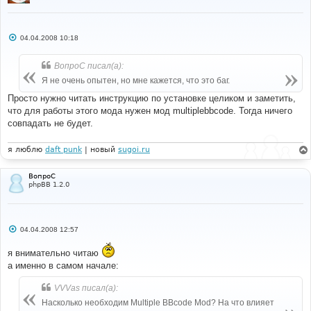
С
04.04.2008 10:18
о
о
б
ВопроС писал(а):
щ
е
Я не очень опытен, но мне кажется, что это баг.
н
и
Просто нужно читать инструкцию по установке целиком и заметить,
е
что для работы этого мода нужен мод multiplebbcode. Тогда ничего
совпадать не будет.
я люблю
daft punk
| новый
sugoi.ru
ВопроС
phpBB 1.2.0
С
04.04.2008 12:57
о
о
я внимательно читаю
б
щ
а именно в самом начале:
е
н
и
VVVas писал(а):
е
Насколько необходим Multiple BBcode Mod? На что влияет