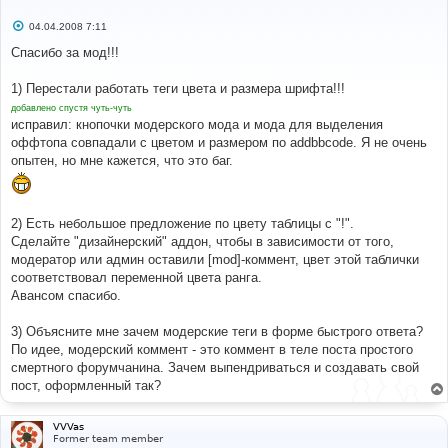
С
04.04.2008 7:11
о
о
Спасибо за мод!!!
б
щ
е
1) Перестали работать теги цвета и размера шрифта!!!
н
добавлено спустя чуть-чуть
и
е
исправил: кнопочки модерского мода и мода для выделения
оффтопа совпадали с цветом и размером по addbbcode. Я не очень
опытен, но мне кажется, что это баг.
2) Есть небольшое предложение по цвету таблицы с "!".
Сделайте "дизайнерский" аддон, чтобы в зависимости от того,
модератор или админ оставили [mod]-коммент, цвет этой таблички
соответствовал переменной цвета ранга.
Авансом спасибо.
3) Объясните мне зачем модерские теги в форме быстрого ответа?
По идее, модерский коммент - это коммент в теле поста простого
смертного форумчанина. Зачем выпендриваться и создавать свой
пост, оформленный так?
VVVas
Former team member