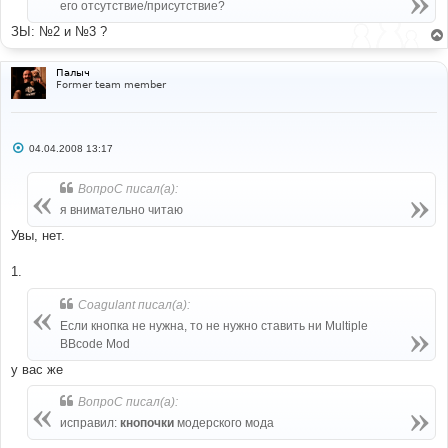
его отсутствие/присутствие?
ЗЫ: №2 и №3 ?
Палыч
Former team member
С
04.04.2008 13:17
о
о
б
ВопроС писал(а):
щ
е
я внимательно читаю
н
и
Увы, нет.
е
1.
Coagulant писал(а):
Если кнопка не нужна, то не нужно ставить ни Multiple
BBcode Mod
у вас же
ВопроС писал(а):
исправил:
кнопочки
модерского мода