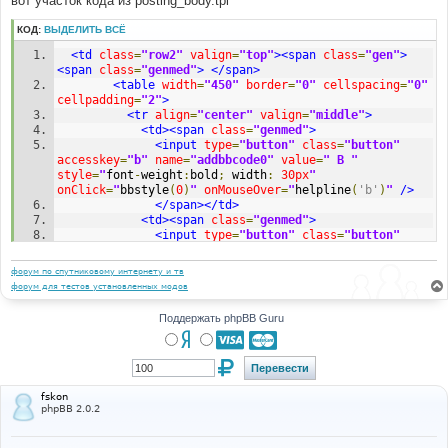
вот участок кода из posting_body.tpl
н
и
КОД:
ВЫДЕЛИТЬ ВСЁ
е
<td
class
=
"row2"
valign
=
"top"
><span
class
=
"gen"
>
<span
class
=
"genmed"
>
</span>
<table
width
=
"450"
border
=
"0"
cellspacing
=
"0"
cellpadding
=
"2"
>
<tr
align
=
"center"
valign
=
"middle"
>
<td><span
class
=
"genmed"
>
<input
type
=
"button"
class
=
"button"
accesskey
=
"b"
name
=
"addbbcode0"
value
=
" B "
style
=
"
font
-
weight
:
bold
;
 width
:
30px
"
onClick
=
"
bbstyle
(
0
)
"
onMouseOver
=
"
helpline
(
'b'
)
"
/>
</span></td>
<td><span
class
=
"genmed"
>
<input
type
=
"button"
class
=
"button"
accesskey
=
"i"
name
=
"addbbcode2"
value
=
" i "
style
=
"
font
-
style
:
italic
;
 width
:
30px
"
форум по спутниковому интернету и тв
onClick
=
"
bbstyle
(
2
)
"
onMouseOver
=
"
helpline
(
'i'
)
"
/>
форум для тестов установленных модов
</span></td>
<td><span
class
=
"genmed"
>
Поддержать phpBB Guru
<input
type
=
"button"
class
=
"button"
accesskey
=
"u"
name
=
"addbbcode4"
value
=
" u "
style
=
"
text
-
decoration
:
 underline
;
 width
:
30px
"
onClick
=
"
bbstyle
(
4
)
"
onMouseOver
=
"
helpline
(
'u'
)
"
/>
</span></td>
fskon
<td><span
class
=
"genmed"
>
phpBB 2.0.2
<input
type
=
"button"
class
=
"button"
accesskey
=
"q"
name
=
"addbbcode6"
value
=
"Quote"
style
=
"
width
:
50px
"
onClick
=
"
bbstyle
(
6
)
"