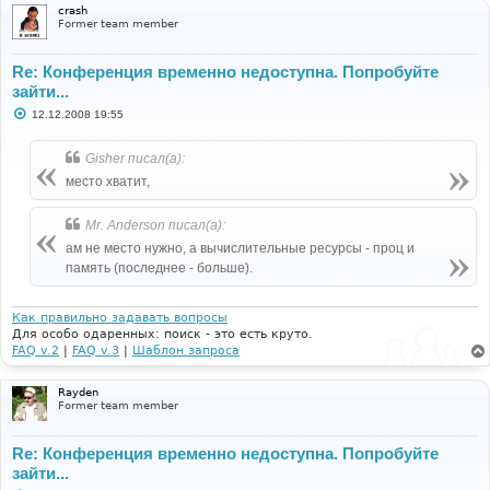
crash
Former team member
Re: Конференция временно недоступна. Попробуйте
зайти...
С
12.12.2008 19:55
о
о
б
Gisher писал(а):
щ
е
место хватит,
н
и
е
Mr. Anderson писал(а):
ам не место нужно, а вычислительные ресурсы - проц и
память (последнее - больше).
Как правильно задавать вопросы
Для особо одаренных: поиск - это есть круто.
FAQ v.2
|
FAQ v.3
|
Шаблон запроса
Rayden
Former team member
Re: Конференция временно недоступна. Попробуйте
зайти...