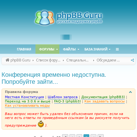
ГЛАВНАЯ
ФОРУМЫ
ФАЙЛЫ
БАЗА ЗНАНИЙ
phpBB Guru
Список форумов
Специальные форумы
Обсуждаем сайт и конференцию
Конференция временно недоступна.
Попробуйте зайти...
Правила форума
Местная Конституция
|
Шаблон запроса
|
Документация (phpBB3)
|
Переход на 3.0.6 и выше
|
FAQ-3 (phpbb3)
|
Как задавать вопросы
|
Как устанавливать моды
Ваш вопрос может быть удален без объяснения причин, если на
него есть ответы по приведённым ссылкам (а вы рискуете получить
предупреждение
).