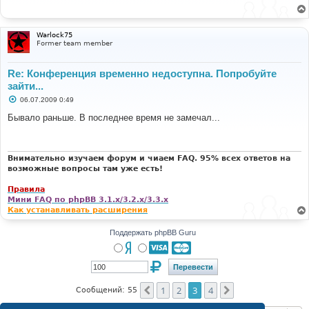
щ
е
н
и
Warlock75
е
Former team member
Re: Конференция временно недоступна. Попробуйте
зайти...
С
06.07.2009 0:49
о
о
Бывало раньше. В последнее время не замечал...
б
щ
е
н
и
Внимательно изучаем форум и чиаем FAQ. 95% всех ответов на
е
возможные вопросы там уже есть!
Правила
Мини FAQ по phpBB 3.1.x/3.2.x/3.3.x
Как устанавливать расширения
Поддержать phpBB Guru
1
2
3
4
Пред.
След.
Сообщений: 55