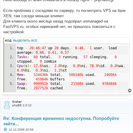
и
е
Если проблема с соседями по серверу, то посмотреть VPS на базе
XEN, там соседи меньше влияют.
Для клиента около месяца назад подобрал unmanaged на
FastVPS.ru, особых нареканий нет, но пришлось повозиться с
настройкой.
КОД:
ВЫДЕЛИТЬ ВСЁ
top 
-
20
:
46
:
47
 up 
28
 days
,
6
:
46
,
1
 user
,
  load 
average
:
0.66
,
0.61
,
0.57
Tasks
:
60
 total
,
3
 running
,
57
 sleeping
,
0
stopped
,
0
 zombie
Cpu
(
s
):
17.6
%
us
,
2.0
%
sy
,
0.0
%
ni
,
78.9
%
id
,
0.0
%
wa
,
0.0
%
hi
,
0.3
%
si
,
1.2
%
st
Mem
:
524436k
 total
,
500340k
 used
,
24096k
free
,
45984k
 buffers
Swap
:
999992k
 total
,
21508k
 used
,
978484k
free
,
297752k
 cached
Gisher
phpBB 2.0.12
Re: Конференция временно недоступна. Попробуйте
зайти...
С
12.12.2008 20:56
о