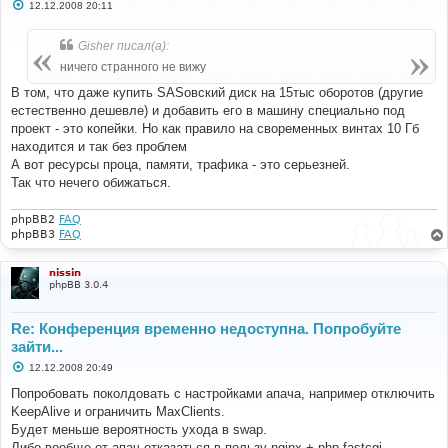
С
12.12.2008 20:11
о
о
б
Gisher писал(а):
щ
е
ничего странного не вижу
н
и
В том, что даже купить SASовский диск на 15тыс оборотов (другие
е
естественно дешевле) и добавить его в машину специально под
проект - это копейки. Но как правило на своременных винтах 10 Гб
находится и так без проблем
А вот ресурсы проца, памяти, трафика - это серьезней.
Так что нечего обижаться.
phpBB2
FAQ
phpBB3
FAQ
nissin
phpBB 3.0.4
Re: Конференция временно недоступна. Попробуйте
зайти...
С
12.12.2008 20:49
о
о
Попробовать поколдовать с настройками апача, например отключить
б
KeepAlive и ограничить MaxClients.
щ
е
Будет меньше вероятность ухода в swap.
н
Либо вообще от апач отказаться в пользу nginx + php-fastcgi.