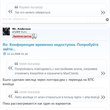
о
б
Rayden писал(а):
щ
е
Так что нечего обижаться.
н
и
я и не обижался
е
Mr. Anderson
phpBB Guru
Re: Конференция временно недоступна. Попробуйте
зайти...
С
12.12.2008 21:16
о
о
б
nissin писал(а):
щ
е
Попробовать поколдовать с настройками апача, например
н
отключить KeepAlive и ограничить MaxClients.
и
е
Было сделано месяца через полтора-два с переезда на ВПС
вообще.
nissin писал(а):
Либо вообще от апач отказаться в пользу nginx + php-fastcgi.
Пока рассматривается как один из вариантов.