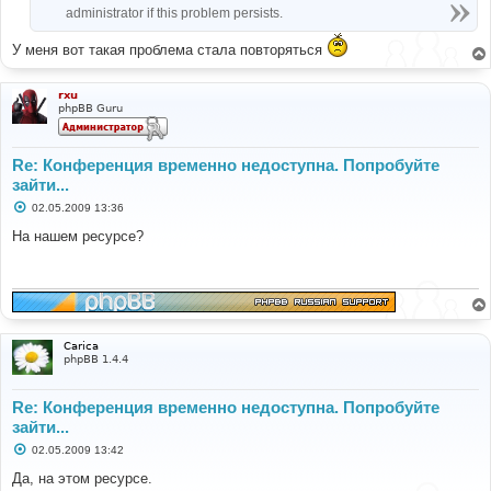
administrator if this problem persists.
У меня вот такая проблема стала повторяться
rxu
phpBB Guru
Re: Конференция временно недоступна. Попробуйте
зайти...
С
02.05.2009 13:36
о
о
На нашем ресурсе?
б
щ
е
н
и
е
Carica
phpBB 1.4.4
Re: Конференция временно недоступна. Попробуйте
зайти...
С
02.05.2009 13:42
о
о
Да, на этом ресурсе.
б