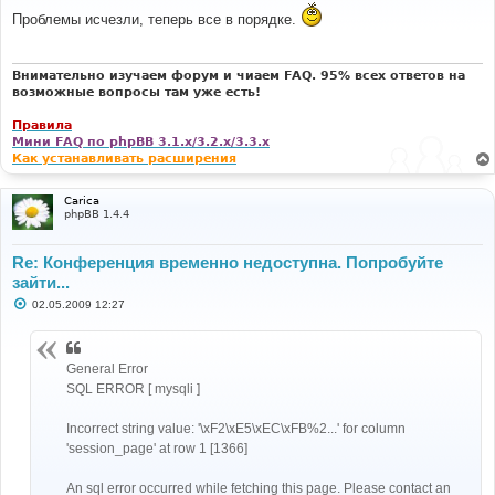
о
Проблемы исчезли, теперь все в порядке.
б
щ
е
н
и
Внимательно изучаем форум и чиаем FAQ. 95% всех ответов на
е
возможные вопросы там уже есть!
Правила
Мини FAQ по phpBB 3.1.x/3.2.x/3.3.x
Как устанавливать расширения
Carica
phpBB 1.4.4
Re: Конференция временно недоступна. Попробуйте
зайти...
С
02.05.2009 12:27
о
о
б
щ
General Error
е
н
SQL ERROR [ mysqli ]
и
е
Incorrect string value: '\xF2\xE5\xEC\xFB%2...' for column
'session_page' at row 1 [1366]
An sql error occurred while fetching this page. Please contact an