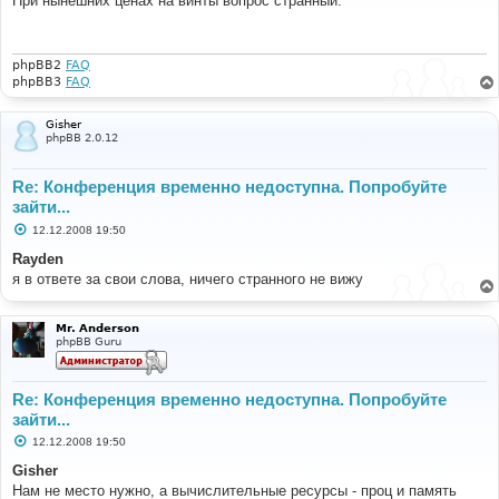
При нынешних ценах на винты вопрос странный.
б
щ
е
н
и
phpBB2
FAQ
е
phpBB3
FAQ
Gisher
phpBB 2.0.12
Re: Конференция временно недоступна. Попробуйте
зайти...
С
12.12.2008 19:50
о
о
Rayden
б
я в ответе за свои слова, ничего странного не вижу
щ
е
н
и
Mr. Anderson
е
phpBB Guru
Re: Конференция временно недоступна. Попробуйте
зайти...
С
12.12.2008 19:50
о
о
Gisher
б
Нам не место нужно, а вычислительные ресурсы - проц и память
щ