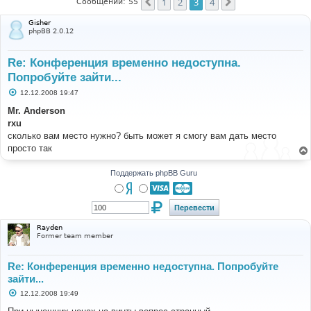
1
2
3
4
Пред.
След.
Сообщений: 55
Gisher
phpBB 2.0.12
Re: Конференция временно недоступна.
Попробуйте зайти...
С
12.12.2008 19:47
о
о
Mr. Anderson
б
rxu
щ
е
сколько вам место нужно? быть может я смогу вам дать место
н
просто так
и
е
Поддержать phpBB Guru
Rayden
Former team member
Re: Конференция временно недоступна. Попробуйте
зайти...
С
12.12.2008 19:49
о
о