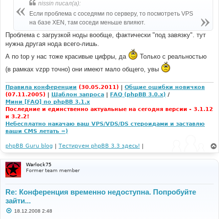
nissin писал(а):
Если проблема с соседями по серверу, то посмотреть VPS
на базе XEN, там соседи меньше влияют.
Проблема с загрузкой ноды вообще, фактически "под завязку". тут
нужна другая нода всего-лишь.
А по top у нас тоже красивые цифры, да
Только с реальностью
(в рамках vzpp точно) они имеют мало общего, увы
Правила конференции
(30.05.2011)
|
Общие ошибки новичков
(07.11.2005)
|
Шаблон запроса
|
FAQ (phpBB 3.0.x)
/
Мини [FAQ] по phpBB 3.1.x
Последние и единственно актуальные на сегодня версии - 3.1.12
и 3.2.2!
Небесплатно накачаю ваш VPS/VDS/DS стероидами и заставлю
ваши CMS летать =)
phpBB Guru blog
|
Тестируем phpBB 3.3 здесь!
|
Warlock75
Former team member
Re: Конференция временно недоступна. Попробуйте
зайти...
С
18.12.2008 2:48
о