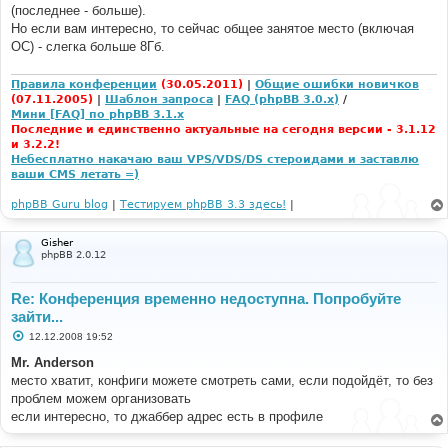
е
(последнее - больше).
н
Но если вам интересно, то сейчас общее занятое место (включая
и
е
ОС) - слегка больше 8Гб.
Правила конференции
(30.05.2011)
|
Общие ошибки новичков
(07.11.2005)
|
Шаблон запроса
|
FAQ (phpBB 3.0.x)
/
Мини [FAQ] по phpBB 3.1.x
Последние и единственно актуальные на сегодня версии - 3.1.12
и 3.2.2!
Небесплатно накачаю ваш VPS/VDS/DS стероидами и заставлю
ваши CMS летать =)
phpBB Guru blog
|
Тестируем phpBB 3.3 здесь!
|
Gisher
phpBB 2.0.12
Re: Конференция временно недоступна. Попробуйте
зайти...
С
12.12.2008 19:52
о
о
Mr. Anderson
б
место хватит, конфиги можете смотреть сами, если подойдёт, то без
щ
е
проблем можем организовать
н
если интересно, то джаббер адрес есть в профиле
и
е