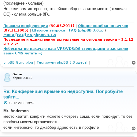
е
(последнее - больше).
н
Но если вам интересно, то сейчас общее занятое место (включая
и
е
ОС) - слегка больше 8Гб.
Правила конференции
(30.05.2011)
|
Общие ошибки новичков
(07.11.2005)
|
Шаблон запроса
|
FAQ (phpBB 3.0.x)
/
Мини [FAQ] по phpBB 3.1.x
Последние и единственно актуальные на сегодня версии - 3.1.12
и 3.2.2!
Небесплатно накачаю ваш VPS/VDS/DS стероидами и заставлю
ваши CMS летать =)
phpBB Guru blog
|
Тестируем phpBB 3.3 здесь!
|
Gisher
phpBB 2.0.12
Re: Конференция временно недоступна. Попробуйте
зайти...
С
12.12.2008 19:52
о
о
Mr. Anderson
б
место хватит, конфиги можете смотреть сами, если подойдёт, то без
щ
е
проблем можем организовать
н
если интересно, то джаббер адрес есть в профиле
и
е