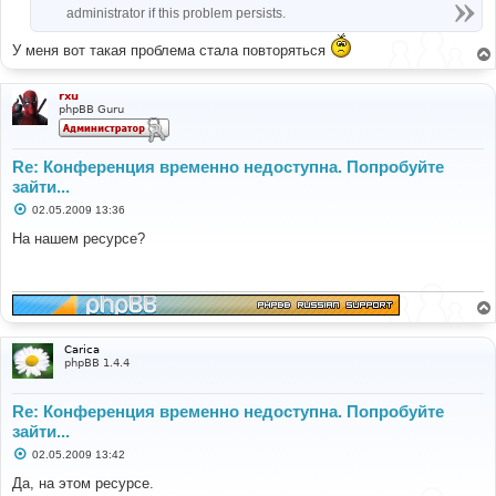
administrator if this problem persists.
У меня вот такая проблема стала повторяться
rxu
phpBB Guru
Re: Конференция временно недоступна. Попробуйте
зайти...
С
02.05.2009 13:36
о
о
На нашем ресурсе?
б
щ
е
н
и
е
Carica
phpBB 1.4.4
Re: Конференция временно недоступна. Попробуйте
зайти...
С
02.05.2009 13:42
о
о
Да, на этом ресурсе.
б