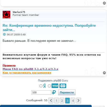
щ
е
н
и
Warlock75
е
Former team member
Re: Конференция временно недоступна. Попробуйте
зайти...
С
06.07.2009 0:49
о
о
Бывало раньше. В последнее время не замечал...
б
щ
е
н
и
Внимательно изучаем форум и чиаем FAQ. 95% всех ответов на
е
возможные вопросы там уже есть!
Правила
Мини FAQ по phpBB 3.1.x/3.2.x/3.3.x
Как устанавливать расширения
Поддержать phpBB Guru
1
2
3
4
Пред.
След.
Сообщений: 55