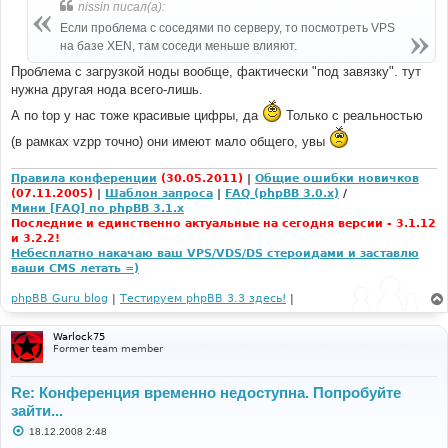
nissin писал(а):
Если проблема с соседями по серверу, то посмотреть VPS
на базе XEN, там соседи меньше влияют.
Проблема с загрузкой ноды вообще, фактически "под завязку". тут
нужна другая нода всего-лишь.
А по top у нас тоже красивые цифры, да
Только с реальностью
(в рамках vzpp точно) они имеют мало общего, увы
Правила конференции
(30.05.2011)
|
Общие ошибки новичков
(07.11.2005)
|
Шаблон запроса
|
FAQ (phpBB 3.0.x)
/
Мини [FAQ] по phpBB 3.1.x
Последние и единственно актуальные на сегодня версии - 3.1.12
и 3.2.2!
Небесплатно накачаю ваш VPS/VDS/DS стероидами и заставлю
ваши CMS летать =)
phpBB Guru blog
|
Тестируем phpBB 3.3 здесь!
|
Warlock75
Former team member
Re: Конференция временно недоступна. Попробуйте
зайти...
С
18.12.2008 2:48
о