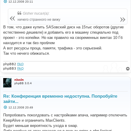
С
12.12.2008 20:11
о
о
б
Gisher писал(а):
щ
е
ничего странного не вижу
н
и
В том, что даже купить SASовский диск на 15тыс оборотов (другие
е
естественно дешевле) и добавить его в машину специально под
проект - это копейки. Но как правило на своременных винтах 10 Гб
находится и так без проблем
А вот ресурсы проца, памяти, трафика - это серьезней.
Так что нечего обижаться.
phpBB2
FAQ
phpBB3
FAQ
nissin
phpBB 3.0.4
Re: Конференция временно недоступна. Попробуйте
зайти...
С
12.12.2008 20:49
о
о
Попробовать поколдовать с настройками апача, например отключить
б
KeepAlive и ограничить MaxClients.
щ
е
Будет меньше вероятность ухода в swap.
н
Либо вообще от апач отказаться в пользу nginx + php-fastcgi.