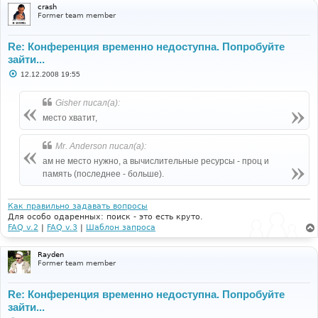
crash
Former team member
Re: Конференция временно недоступна. Попробуйте
зайти...
С
12.12.2008 19:55
о
о
б
Gisher писал(а):
щ
е
место хватит,
н
и
е
Mr. Anderson писал(а):
ам не место нужно, а вычислительные ресурсы - проц и
память (последнее - больше).
Как правильно задавать вопросы
Для особо одаренных: поиск - это есть круто.
FAQ v.2
|
FAQ v.3
|
Шаблон запроса
Rayden
Former team member
Re: Конференция временно недоступна. Попробуйте
зайти...