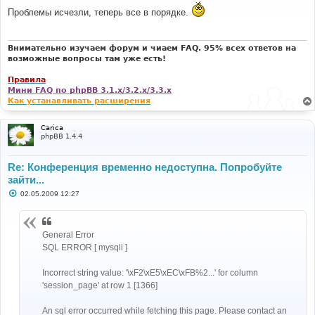
о
Проблемы исчезли, теперь все в порядке.
б
щ
е
н
и
Внимательно изучаем форум и чиаем FAQ. 95% всех ответов на
е
возможные вопросы там уже есть!
Правила
Мини FAQ по phpBB 3.1.x/3.2.x/3.3.x
Как устанавливать расширения
Carica
phpBB 1.4.4
Re: Конференция временно недоступна. Попробуйте
зайти...
С
02.05.2009 12:27
о
о
б
щ
General Error
е
н
SQL ERROR [ mysqli ]
и
е
Incorrect string value: '\xF2\xE5\xEC\xFB%2...' for column
'session_page' at row 1 [1366]
An sql error occurred while fetching this page. Please contact an