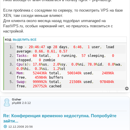
и
е
Если проблема с соседями по серверу, то посмотреть VPS на базе
XEN, там соседи меньше влияют.
Для клиента около месяца назад подобрал unmanaged на
FastVPS.ru, особых нареканий нет, но пришлось повозиться с
настройкой.
КОД:
ВЫДЕЛИТЬ ВСЁ
top 
-
20
:
46
:
47
 up 
28
 days
,
6
:
46
,
1
 user
,
  load 
average
:
0.66
,
0.61
,
0.57
Tasks
:
60
 total
,
3
 running
,
57
 sleeping
,
0
stopped
,
0
 zombie
Cpu
(
s
):
17.6
%
us
,
2.0
%
sy
,
0.0
%
ni
,
78.9
%
id
,
0.0
%
wa
,
0.0
%
hi
,
0.3
%
si
,
1.2
%
st
Mem
:
524436k
 total
,
500340k
 used
,
24096k
free
,
45984k
 buffers
Swap
:
999992k
 total
,
21508k
 used
,
978484k
free
,
297752k
 cached
Gisher
phpBB 2.0.12
Re: Конференция временно недоступна. Попробуйте
зайти...
С
12.12.2008 20:56
о