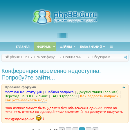
ГЛАВНАЯ
ФОРУМЫ
ФАЙЛЫ
БАЗА ЗНАНИЙ
phpBB Guru
Список форумов
Специальные форумы
Обсуждаем сайт и конференцию
Конференция временно недоступна.
Попробуйте зайти...
Правила форума
Местная Конституция
|
Шаблон запроса
|
Документация (phpBB3)
|
Переход на 3.0.6 и выше
|
FAQ-3 (phpbb3)
|
Как задавать вопросы
|
Как устанавливать моды
Ваш вопрос может быть удален без объяснения причин, если на
него есть ответы по приведённым ссылкам (а вы рискуете получить
предупреждение
).