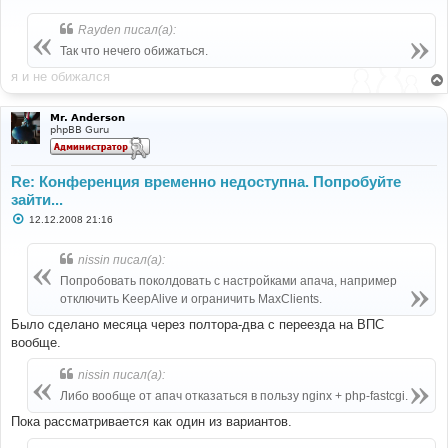
о
б
Rayden писал(а):
щ
е
Так что нечего обижаться.
н
и
я и не обижался
е
Mr. Anderson
phpBB Guru
Re: Конференция временно недоступна. Попробуйте
зайти...
С
12.12.2008 21:16
о
о
б
nissin писал(а):
щ
е
Попробовать поколдовать с настройками апача, например
н
отключить KeepAlive и ограничить MaxClients.
и
е
Было сделано месяца через полтора-два с переезда на ВПС
вообще.
nissin писал(а):
Либо вообще от апач отказаться в пользу nginx + php-fastcgi.
Пока рассматривается как один из вариантов.