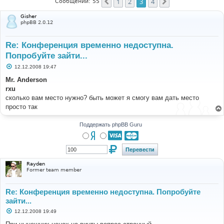
1
2
3
4
Пред.
След.
Сообщений: 55
Gisher
phpBB 2.0.12
Re: Конференция временно недоступна.
Попробуйте зайти...
С
12.12.2008 19:47
о
о
Mr. Anderson
б
rxu
щ
е
сколько вам место нужно? быть может я смогу вам дать место
н
просто так
и
е
Поддержать phpBB Guru
Rayden
Former team member
Re: Конференция временно недоступна. Попробуйте
зайти...
С
12.12.2008 19:49
о
о