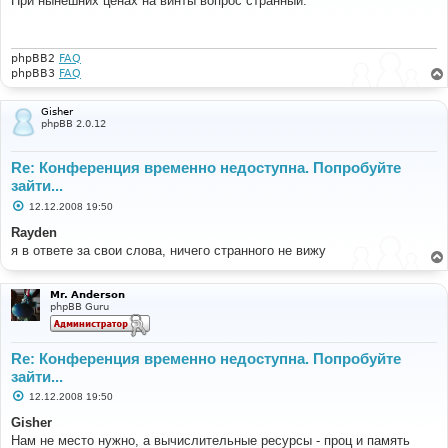
При нынешних ценах на винты вопрос странный.
б
щ
е
н
и
phpBB2
FAQ
е
phpBB3
FAQ
Gisher
phpBB 2.0.12
Re: Конференция временно недоступна. Попробуйте
зайти...
С
12.12.2008 19:50
о
о
Rayden
б
я в ответе за свои слова, ничего странного не вижу
щ
е
н
и
Mr. Anderson
е
phpBB Guru
Re: Конференция временно недоступна. Попробуйте
зайти...
С
12.12.2008 19:50
о
о
Gisher
б
Нам не место нужно, а вычислительные ресурсы - проц и память
щ