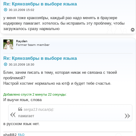
Re: Крякозябры в выборе языка
С
30.10.2009 15:02
о
о
у меня тоже кракозябры, каждый раз надо менять в браузере
б
кодировку памагает. хотелось бы исправить эту проблему, чтобы
щ
е
загружалось сразу нармально
н
и
е
Rayden
Former team member
Re: Крякозябры в выборе языка
С
30.10.2009 18:30
о
о
Блин, зачем писать в тему, которая никак не связана с твоей
б
проблемой?
щ
е
Настрой хостинг нормально на ютф и будет тебе счастье.
н
и
е
Добавлено спустя 2 минуты 22 секунды:
И выучи язык, слова
serga13 писал(а):
памагает
в русском язык нет.
phpBB2
FAQ