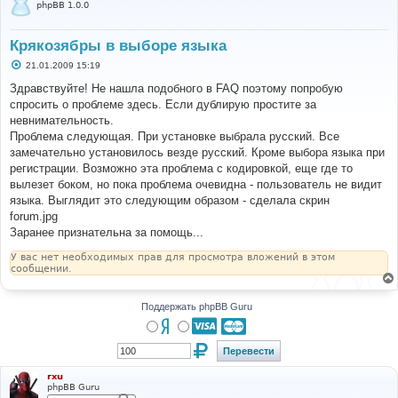
phpBB 1.0.0
Крякозябры в выборе языка
С
21.01.2009 15:19
о
о
Здравствуйте! Не нашла подобного в FAQ поэтому попробую
б
спросить о проблеме здесь. Если дублирую простите за
щ
е
невнимательность.
н
Проблема следующая. При установке выбрала русский. Все
и
е
замечательно установилось везде русский. Кроме выбора языка при
регистрации. Возможно эта проблема с кодировкой, еще где то
вылезет боком, но пока проблема очевидна - пользователь не видит
языка. Выглядит это следующим образом - сделала скрин
forum.jpg
Заранее признательна за помощь...
У вас нет необходимых прав для просмотра вложений в этом
сообщении.
Поддержать phpBB Guru
rxu
phpBB Guru