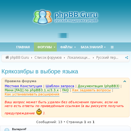
ГЛАВНАЯ
ФОРУМЫ
ФАЙЛЫ
БАЗА ЗНАНИЙ
phpBB Guru
Список форумов
Локализация phpBB
Русский перевод phpBB
Крякозябры в выборе языка
Правила форума
Местная Конституция
|
Шаблон запроса
|
Документация (phpBB3)
|
Мини [FAQ] по phpBB3.1.x/3.3.x
|
FAQ
|
Как задавать вопросы
|
Как устанавливать расширения
Ваш вопрос может быть удален без объяснения причин, если на
него есть ответы по приведённым ссылкам (а вы рискуете получить
предупреждение
).
Сообщений: 13 • Страница
1
из
1
ВалерияF