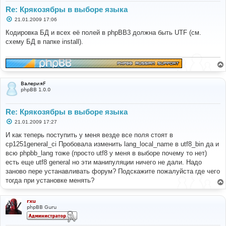
Re: Крякозябры в выборе языка
С
21.01.2009 17:06
о
о
Кодировка БД и всех её полей в phpBB3 должна быть UTF (см.
б
схему БД в папке install).
щ
е
н
и
е
ВалерияF
phpBB 1.0.0
Re: Крякозябры в выборе языка
С
21.01.2009 17:27
о
о
И как теперь поступить у меня везде все поля стоят в
б
cp1251general_ci Пробовала изменить lang_local_name в utf8_bin да и
щ
е
всю phpbb_lang тоже (просто utf8 у меня в выборе почему то нет)
н
есть еще utf8 general но эти манипуляции ничего не дали. Надо
и
е
заново пере устанавливать форум? Подскажите пожалуйста где чего
тогда при установке менять?
rxu
phpBB Guru