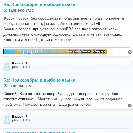
Re: Крякозябры в выборе языка
С
21.01.2009 17:30
о
о
Форум пустой, без сообщений и пользователей? Тогда попробуйте
б
переустановить, но БД создавайте в кодировке UTF8.
щ
е
Вообще говоря, при установке phpBB3 все поля автоматически
н
должны иметь юникодную кодировку. Если это не так, возможно,
и
е
имеет смысл пообщаться с хостером.
ВалерияF
phpBB 1.0.0
Re: Крякозябры в выборе языка
С
21.01.2009 17:43
о
о
Спасибо Вам за ответы попробую задать вопросы хостеру. Как
б
ответит отпишусь. Может быть у кого нибудь возникнет подобная
щ
е
проблема. Поможет мой опыт. Еще раз спасибо.
н
и
е
ВалерияF
phpBB 1.0.0