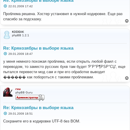
Re: Крякозябры в выборе языка
С
22.01.2009 17:42
о
о
Проблема решена. Хостер установил в нужной кодировке. Еще раз
б
спасибо за подсказку.
щ
е
н
и
KODEAK
е
phpBB 1.2.1
Re: Крякозябры в выборе языка
С
29.01.2009 18:47
о
о
у меня немного похожая проблема, если открыть любой фаил с
б
переводом, то заместо русских букв там будет 'Р’Р°Р¶РЅР°СЏ', еще
щ
е
пытался перевести мод сам и при его обработке выводит
н
������ как побороться с такими проблемами.
и
е
rxu
phpBB Guru
Re: Крякозябры в выборе языка
С
29.01.2009 18:51
о
о
Сохраните его в кодировке UTF-8 без BOM.
б
щ