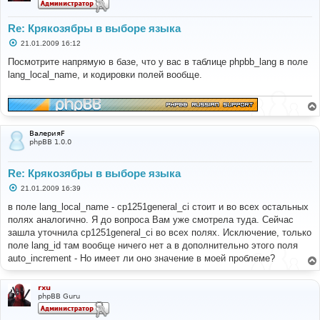
Re: Крякозябры в выборе языка
С
21.01.2009 16:12
о
о
Посмотрите напрямую в базе, что у вас в таблице phpbb_lang в поле
б
lang_local_name, и кодировки полей вообще.
щ
е
н
и
е
ВалерияF
phpBB 1.0.0
Re: Крякозябры в выборе языка
С
21.01.2009 16:39
о
о
в поле lang_local_name - cp1251general_ci стоит и во всех остальных
б
полях аналогично. Я до вопроса Вам уже смотрела туда. Сейчас
щ
е
зашла уточнила cp1251general_ci во всех полях. Исключение, только
н
поле lang_id там вообще ничего нет а в дополнительно этого поля
и
е
auto_increment - Но имеет ли оно значение в моей проблеме?
rxu
phpBB Guru