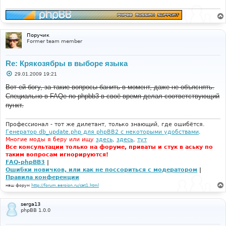
е
н
и
е
Поручик
Former team member
Re: Крякозябры в выборе языка
С
29.01.2009 19:21
о
о
Вот ей богу, за такие вопросы банить в момент, даже не объяснять.
б
Специально в FAQe по phpbb3 в своё время делал соответствующий
щ
е
пункт.
н
и
е
Профессионал - тот же дилетант, только знающий, где ошибётся.
Генератор db_update.php для phpBB2 с некоторыми удобствами
.
Многие моды я беру или ищу
здесь
,
здесь
,
тут
Все консультации только на форуме, приваты и стук в аську по
таким вопросам игнорируются!
FAQ-phpBB3
|
Ошибки новичков, или как не поссориться с модератором
|
Правила конференции
наш форум
http://forum.aeroion.ru/cat1.html
serga13
phpBB 1.0.0