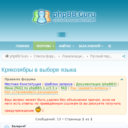
ГЛАВНАЯ
ФОРУМЫ
ФАЙЛЫ
БАЗА ЗНАНИЙ
phpBB Guru
Список форумов
Локализация phpBB
Русский перевод phpBB
Крякозябры в выборе языка
Правила форума
Местная Конституция
|
Шаблон запроса
|
Документация (phpBB3)
|
Мини [FAQ] по phpBB3.1.x/3.3.x
|
FAQ
|
Как задавать вопросы
|
Как устанавливать расширения
Ваш вопрос может быть удален без объяснения причин, если на
него есть ответы по приведённым ссылкам (а вы рискуете получить
предупреждение
).
Сообщений: 13 • Страница
1
из
1
ВалерияF