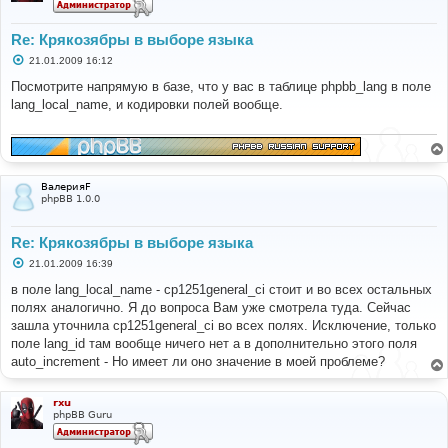
Re: Крякозябры в выборе языка
С
21.01.2009 16:12
о
о
Посмотрите напрямую в базе, что у вас в таблице phpbb_lang в поле
б
lang_local_name, и кодировки полей вообще.
щ
е
н
и
е
ВалерияF
phpBB 1.0.0
Re: Крякозябры в выборе языка
С
21.01.2009 16:39
о
о
в поле lang_local_name - cp1251general_ci стоит и во всех остальных
б
полях аналогично. Я до вопроса Вам уже смотрела туда. Сейчас
щ
е
зашла уточнила cp1251general_ci во всех полях. Исключение, только
н
поле lang_id там вообще ничего нет а в дополнительно этого поля
и
е
auto_increment - Но имеет ли оно значение в моей проблеме?
rxu
phpBB Guru