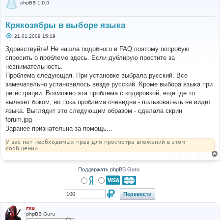
phpBB 1.0.0
Крякозябры в выборе языка
С
21.01.2009 15:19
о
о
Здравствуйте! Не нашла подобного в FAQ поэтому попробую
б
спросить о проблеме здесь. Если дублирую простите за
щ
е
невнимательность.
н
Проблема следующая. При установке выбрала русский. Все
и
е
замечательно установилось везде русский. Кроме выбора языка при
регистрации. Возможно эта проблема с кодировкой, еще где то
вылезет боком, но пока проблема очевидна - пользователь не видит
языка. Выглядит это следующим образом - сделала скрин
forum.jpg
Заранее признательна за помощь...
У вас нет необходимых прав для просмотра вложений в этом
сообщении.
Поддержать phpBB Guru
rxu
phpBB Guru