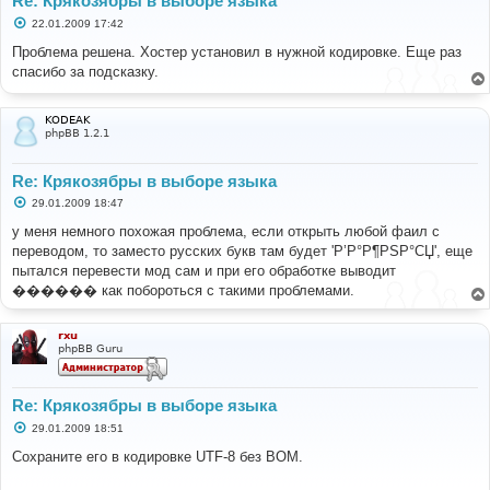
Re: Крякозябры в выборе языка
С
22.01.2009 17:42
о
о
Проблема решена. Хостер установил в нужной кодировке. Еще раз
б
спасибо за подсказку.
щ
е
н
и
KODEAK
е
phpBB 1.2.1
Re: Крякозябры в выборе языка
С
29.01.2009 18:47
о
о
у меня немного похожая проблема, если открыть любой фаил с
б
переводом, то заместо русских букв там будет 'Р’Р°Р¶РЅР°СЏ', еще
щ
е
пытался перевести мод сам и при его обработке выводит
н
������ как побороться с такими проблемами.
и
е
rxu
phpBB Guru
Re: Крякозябры в выборе языка
С
29.01.2009 18:51
о
о
Сохраните его в кодировке UTF-8 без BOM.
б
щ