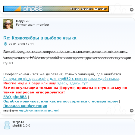
е
н
и
е
Поручик
Former team member
Re: Крякозябры в выборе языка
С
29.01.2009 19:21
о
о
Вот ей богу, за такие вопросы банить в момент, даже не объяснять.
б
Специально в FAQe по phpbb3 в своё время делал соответствующий
щ
е
пункт.
н
и
е
Профессионал - тот же дилетант, только знающий, где ошибётся.
Генератор db_update.php для phpBB2 с некоторыми удобствами
.
Многие моды я беру или ищу
здесь
,
здесь
,
тут
Все консультации только на форуме, приваты и стук в аську по
таким вопросам игнорируются!
FAQ-phpBB3
|
Ошибки новичков, или как не поссориться с модератором
|
Правила конференции
наш форум
http://forum.aeroion.ru/cat1.html
serga13
phpBB 1.0.0