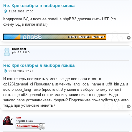
Re: Крякозябры в выборе языка
С
21.01.2009 17:06
о
о
Кодировка БД и всех её полей в phpBB3 должна быть UTF (см.
б
схему БД в папке install).
щ
е
н
и
е
ВалерияF
phpBB 1.0.0
Re: Крякозябры в выборе языка
С
21.01.2009 17:27
о
о
И как теперь поступить у меня везде все поля стоят в
б
cp1251general_ci Пробовала изменить lang_local_name в utf8_bin да и
щ
е
всю phpbb_lang тоже (просто utf8 у меня в выборе почему то нет)
н
есть еще utf8 general но эти манипуляции ничего не дали. Надо
и
е
заново пере устанавливать форум? Подскажите пожалуйста где чего
тогда при установке менять?
rxu
phpBB Guru