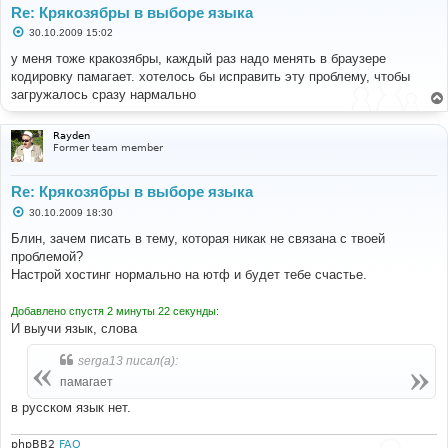
Re: Крякозябры в выборе языка
С
30.10.2009 15:02
о
о
у меня тоже кракозябры, каждый раз надо менять в браузере
б
кодировку памагает. хотелось бы исправить эту проблему, чтобы
щ
е
загружалось сразу нармально
н
и
е
Rayden
Former team member
Re: Крякозябры в выборе языка
С
30.10.2009 18:30
о
о
Блин, зачем писать в тему, которая никак не связана с твоей
б
проблемой?
щ
е
Настрой хостинг нормально на ютф и будет тебе счастье.
н
и
е
Добавлено спустя 2 минуты 22 секунды:
И выучи язык, слова
serga13 писал(а):
памагает
в русском язык нет.
phpBB2
FAQ