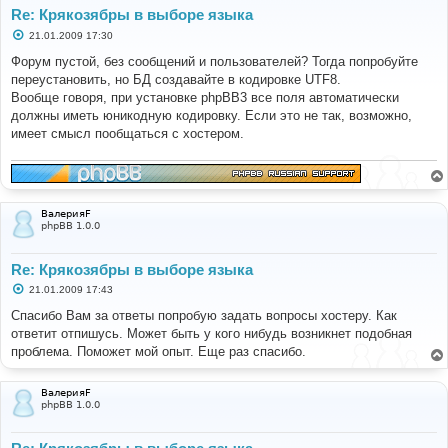
Re: Крякозябры в выборе языка
С
21.01.2009 17:30
о
о
Форум пустой, без сообщений и пользователей? Тогда попробуйте
б
переустановить, но БД создавайте в кодировке UTF8.
щ
е
Вообще говоря, при установке phpBB3 все поля автоматически
н
должны иметь юникодную кодировку. Если это не так, возможно,
и
е
имеет смысл пообщаться с хостером.
ВалерияF
phpBB 1.0.0
Re: Крякозябры в выборе языка
С
21.01.2009 17:43
о
о
Спасибо Вам за ответы попробую задать вопросы хостеру. Как
б
ответит отпишусь. Может быть у кого нибудь возникнет подобная
щ
е
проблема. Поможет мой опыт. Еще раз спасибо.
н
и
е
ВалерияF
phpBB 1.0.0