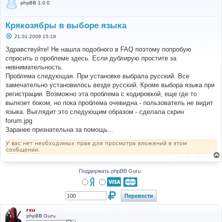
phpBB 1.0.0
Крякозябры в выборе языка
С
21.01.2009 15:19
о
о
Здравствуйте! Не нашла подобного в FAQ поэтому попробую
б
спросить о проблеме здесь. Если дублирую простите за
щ
е
невнимательность.
н
Проблема следующая. При установке выбрала русский. Все
и
е
замечательно установилось везде русский. Кроме выбора языка при
регистрации. Возможно эта проблема с кодировкой, еще где то
вылезет боком, но пока проблема очевидна - пользователь не видит
языка. Выглядит это следующим образом - сделала скрин
forum.jpg
Заранее признательна за помощь...
У вас нет необходимых прав для просмотра вложений в этом
сообщении.
Поддержать phpBB Guru
rxu
phpBB Guru