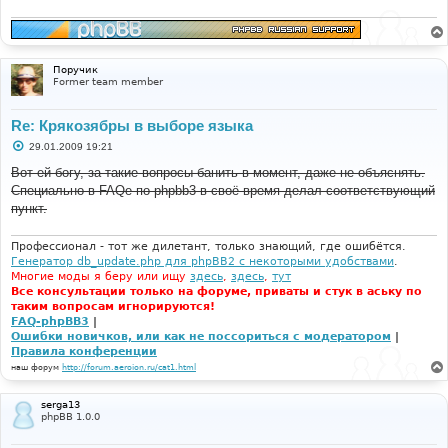
е
н
и
е
Поручик
Former team member
Re: Крякозябры в выборе языка
С
29.01.2009 19:21
о
о
Вот ей богу, за такие вопросы банить в момент, даже не объяснять.
б
Специально в FAQe по phpbb3 в своё время делал соответствующий
щ
е
пункт.
н
и
е
Профессионал - тот же дилетант, только знающий, где ошибётся.
Генератор db_update.php для phpBB2 с некоторыми удобствами
.
Многие моды я беру или ищу
здесь
,
здесь
,
тут
Все консультации только на форуме, приваты и стук в аську по
таким вопросам игнорируются!
FAQ-phpBB3
|
Ошибки новичков, или как не поссориться с модератором
|
Правила конференции
наш форум
http://forum.aeroion.ru/cat1.html
serga13
phpBB 1.0.0