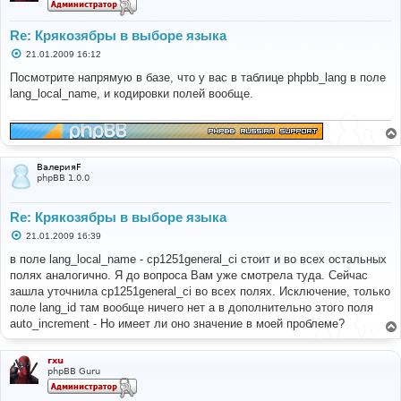
Re: Крякозябры в выборе языка
С
21.01.2009 16:12
о
о
Посмотрите напрямую в базе, что у вас в таблице phpbb_lang в поле
б
lang_local_name, и кодировки полей вообще.
щ
е
н
и
е
ВалерияF
phpBB 1.0.0
Re: Крякозябры в выборе языка
С
21.01.2009 16:39
о
о
в поле lang_local_name - cp1251general_ci стоит и во всех остальных
б
полях аналогично. Я до вопроса Вам уже смотрела туда. Сейчас
щ
е
зашла уточнила cp1251general_ci во всех полях. Исключение, только
н
поле lang_id там вообще ничего нет а в дополнительно этого поля
и
е
auto_increment - Но имеет ли оно значение в моей проблеме?
rxu
phpBB Guru