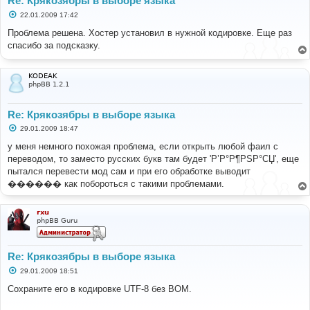
Re: Крякозябры в выборе языка
С
22.01.2009 17:42
о
о
Проблема решена. Хостер установил в нужной кодировке. Еще раз
б
спасибо за подсказку.
щ
е
н
и
KODEAK
е
phpBB 1.2.1
Re: Крякозябры в выборе языка
С
29.01.2009 18:47
о
о
у меня немного похожая проблема, если открыть любой фаил с
б
переводом, то заместо русских букв там будет 'Р’Р°Р¶РЅР°СЏ', еще
щ
е
пытался перевести мод сам и при его обработке выводит
н
������ как побороться с такими проблемами.
и
е
rxu
phpBB Guru
Re: Крякозябры в выборе языка
С
29.01.2009 18:51
о
о
Сохраните его в кодировке UTF-8 без BOM.
б
щ