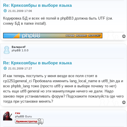
Re: Крякозябры в выборе языка
С
21.01.2009 17:06
о
о
Кодировка БД и всех её полей в phpBB3 должна быть UTF (см.
б
схему БД в папке install).
щ
е
н
и
е
ВалерияF
phpBB 1.0.0
Re: Крякозябры в выборе языка
С
21.01.2009 17:27
о
о
И как теперь поступить у меня везде все поля стоят в
б
cp1251general_ci Пробовала изменить lang_local_name в utf8_bin да и
щ
е
всю phpbb_lang тоже (просто utf8 у меня в выборе почему то нет)
н
есть еще utf8 general но эти манипуляции ничего не дали. Надо
и
е
заново пере устанавливать форум? Подскажите пожалуйста где чего
тогда при установке менять?
rxu
phpBB Guru