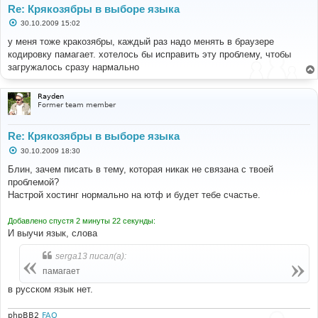
Re: Крякозябры в выборе языка
С
30.10.2009 15:02
о
о
у меня тоже кракозябры, каждый раз надо менять в браузере
б
кодировку памагает. хотелось бы исправить эту проблему, чтобы
щ
е
загружалось сразу нармально
н
и
е
Rayden
Former team member
Re: Крякозябры в выборе языка
С
30.10.2009 18:30
о
о
Блин, зачем писать в тему, которая никак не связана с твоей
б
проблемой?
щ
е
Настрой хостинг нормально на ютф и будет тебе счастье.
н
и
е
Добавлено спустя 2 минуты 22 секунды:
И выучи язык, слова
serga13 писал(а):
памагает
в русском язык нет.
phpBB2
FAQ