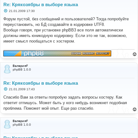
Re: Крякозябры в выборе языка
С
21.01.2009 17:30
о
о
Форум пустой, без сообщений и пользователей? Тогда попробуйте
б
переустановить, но БД создавайте в кодировке UTF8.
щ
е
Вообще говоря, при установке phpBB3 все поля автоматически
н
должны иметь юникодную кодировку. Если это не так, возможно,
и
е
имеет смысл пообщаться с хостером.
ВалерияF
phpBB 1.0.0
Re: Крякозябры в выборе языка
С
21.01.2009 17:43
о
о
Спасибо Вам за ответы попробую задать вопросы хостеру. Как
б
ответит отпишусь. Может быть у кого нибудь возникнет подобная
щ
е
проблема. Поможет мой опыт. Еще раз спасибо.
н
и
е
ВалерияF
phpBB 1.0.0