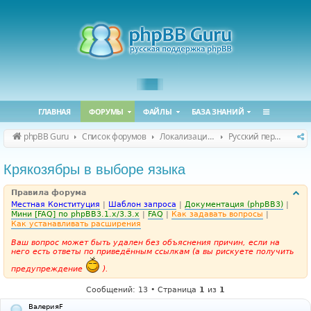
ГЛАВНАЯ
ФОРУМЫ
ФАЙЛЫ
БАЗА ЗНАНИЙ
phpBB Guru
Список форумов
Локализация phpBB
Русский перевод phpBB
Крякозябры в выборе языка
Правила форума
Местная Конституция
|
Шаблон запроса
|
Документация (phpBB3)
|
Мини [FAQ] по phpBB3.1.x/3.3.x
|
FAQ
|
Как задавать вопросы
|
Как устанавливать расширения
Ваш вопрос может быть удален без объяснения причин, если на
него есть ответы по приведённым ссылкам (а вы рискуете получить
предупреждение
).
Сообщений: 13 • Страница
1
из
1
ВалерияF