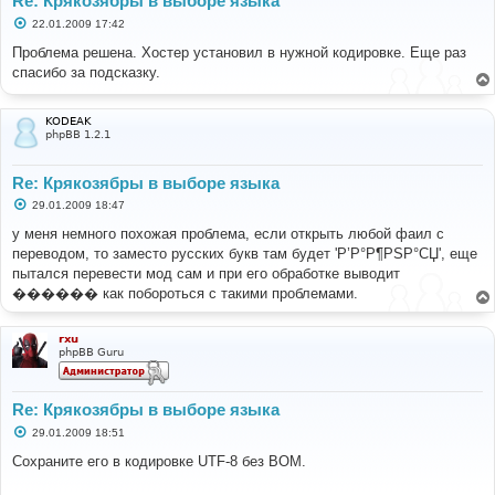
Re: Крякозябры в выборе языка
С
22.01.2009 17:42
о
о
Проблема решена. Хостер установил в нужной кодировке. Еще раз
б
спасибо за подсказку.
щ
е
н
и
KODEAK
е
phpBB 1.2.1
Re: Крякозябры в выборе языка
С
29.01.2009 18:47
о
о
у меня немного похожая проблема, если открыть любой фаил с
б
переводом, то заместо русских букв там будет 'Р’Р°Р¶РЅР°СЏ', еще
щ
е
пытался перевести мод сам и при его обработке выводит
н
������ как побороться с такими проблемами.
и
е
rxu
phpBB Guru
Re: Крякозябры в выборе языка
С
29.01.2009 18:51
о
о
Сохраните его в кодировке UTF-8 без BOM.
б
щ