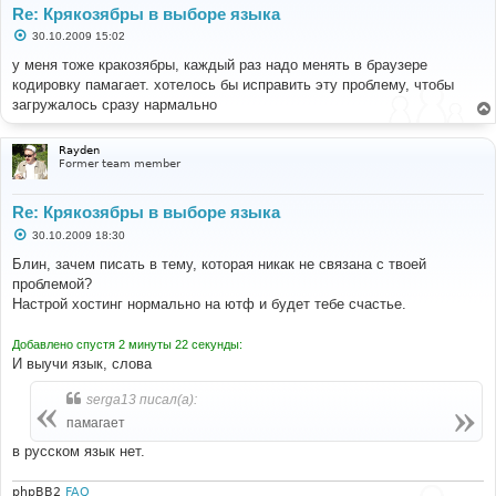
Re: Крякозябры в выборе языка
С
30.10.2009 15:02
о
о
у меня тоже кракозябры, каждый раз надо менять в браузере
б
кодировку памагает. хотелось бы исправить эту проблему, чтобы
щ
е
загружалось сразу нармально
н
и
е
Rayden
Former team member
Re: Крякозябры в выборе языка
С
30.10.2009 18:30
о
о
Блин, зачем писать в тему, которая никак не связана с твоей
б
проблемой?
щ
е
Настрой хостинг нормально на ютф и будет тебе счастье.
н
и
е
Добавлено спустя 2 минуты 22 секунды:
И выучи язык, слова
serga13 писал(а):
памагает
в русском язык нет.
phpBB2
FAQ