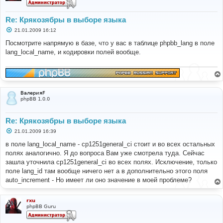
Re: Крякозябры в выборе языка
С
21.01.2009 16:12
о
о
Посмотрите напрямую в базе, что у вас в таблице phpbb_lang в поле
б
lang_local_name, и кодировки полей вообще.
щ
е
н
и
е
ВалерияF
phpBB 1.0.0
Re: Крякозябры в выборе языка
С
21.01.2009 16:39
о
о
в поле lang_local_name - cp1251general_ci стоит и во всех остальных
б
полях аналогично. Я до вопроса Вам уже смотрела туда. Сейчас
щ
е
зашла уточнила cp1251general_ci во всех полях. Исключение, только
н
поле lang_id там вообще ничего нет а в дополнительно этого поля
и
е
auto_increment - Но имеет ли оно значение в моей проблеме?
rxu
phpBB Guru