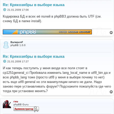
Re: Крякозябры в выборе языка
С
21.01.2009 17:06
о
о
Кодировка БД и всех её полей в phpBB3 должна быть UTF (см.
б
схему БД в папке install).
щ
е
н
и
е
ВалерияF
phpBB 1.0.0
Re: Крякозябры в выборе языка
С
21.01.2009 17:27
о
о
И как теперь поступить у меня везде все поля стоят в
б
cp1251general_ci Пробовала изменить lang_local_name в utf8_bin да и
щ
е
всю phpbb_lang тоже (просто utf8 у меня в выборе почему то нет)
н
есть еще utf8 general но эти манипуляции ничего не дали. Надо
и
е
заново пере устанавливать форум? Подскажите пожалуйста где чего
тогда при установке менять?
rxu
phpBB Guru