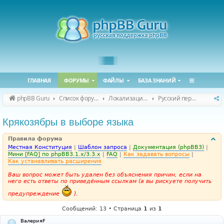
ГЛАВНАЯ
ФОРУМЫ
ФАЙЛЫ
БАЗА ЗНАНИЙ
phpBB Guru
Список форумов
Локализация phpBB
Русский перевод phpBB
Крякозябры в выборе языка
Правила форума
Местная Конституция
|
Шаблон запроса
|
Документация (phpBB3)
|
Мини [FAQ] по phpBB3.1.x/3.3.x
|
FAQ
|
Как задавать вопросы
|
Как устанавливать расширения
Ваш вопрос может быть удален без объяснения причин, если на
него есть ответы по приведённым ссылкам (а вы рискуете получить
предупреждение
).
Сообщений: 13 • Страница
1
из
1
ВалерияF