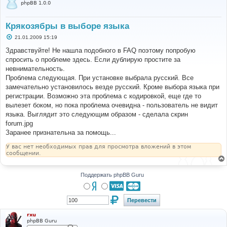
phpBB 1.0.0
Крякозябры в выборе языка
С
21.01.2009 15:19
о
о
Здравствуйте! Не нашла подобного в FAQ поэтому попробую
б
спросить о проблеме здесь. Если дублирую простите за
щ
е
невнимательность.
н
Проблема следующая. При установке выбрала русский. Все
и
е
замечательно установилось везде русский. Кроме выбора языка при
регистрации. Возможно эта проблема с кодировкой, еще где то
вылезет боком, но пока проблема очевидна - пользователь не видит
языка. Выглядит это следующим образом - сделала скрин
forum.jpg
Заранее признательна за помощь...
У вас нет необходимых прав для просмотра вложений в этом
сообщении.
Поддержать phpBB Guru
rxu
phpBB Guru