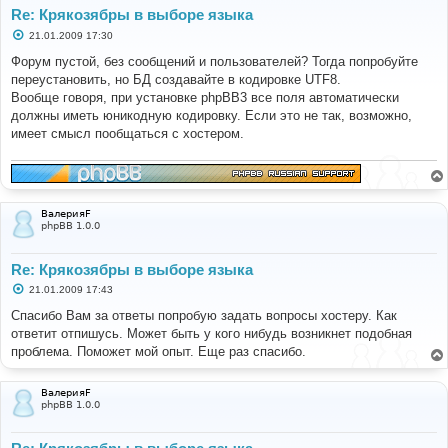
Re: Крякозябры в выборе языка
С
21.01.2009 17:30
о
о
Форум пустой, без сообщений и пользователей? Тогда попробуйте
б
переустановить, но БД создавайте в кодировке UTF8.
щ
е
Вообще говоря, при установке phpBB3 все поля автоматически
н
должны иметь юникодную кодировку. Если это не так, возможно,
и
е
имеет смысл пообщаться с хостером.
ВалерияF
phpBB 1.0.0
Re: Крякозябры в выборе языка
С
21.01.2009 17:43
о
о
Спасибо Вам за ответы попробую задать вопросы хостеру. Как
б
ответит отпишусь. Может быть у кого нибудь возникнет подобная
щ
е
проблема. Поможет мой опыт. Еще раз спасибо.
н
и
е
ВалерияF
phpBB 1.0.0