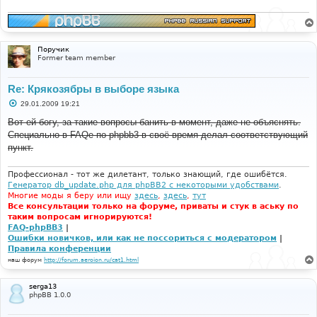
е
н
и
е
Поручик
Former team member
Re: Крякозябры в выборе языка
С
29.01.2009 19:21
о
о
Вот ей богу, за такие вопросы банить в момент, даже не объяснять.
б
Специально в FAQe по phpbb3 в своё время делал соответствующий
щ
е
пункт.
н
и
е
Профессионал - тот же дилетант, только знающий, где ошибётся.
Генератор db_update.php для phpBB2 с некоторыми удобствами
.
Многие моды я беру или ищу
здесь
,
здесь
,
тут
Все консультации только на форуме, приваты и стук в аську по
таким вопросам игнорируются!
FAQ-phpBB3
|
Ошибки новичков, или как не поссориться с модератором
|
Правила конференции
наш форум
http://forum.aeroion.ru/cat1.html
serga13
phpBB 1.0.0