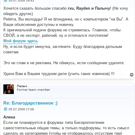
05.07.2009 16:43
о
о
Хочется сказать большое спасибо
rxu, Rayden и Палычу
! (Не хочу
б
обидеть других)
щ
е
Ребята, Вы молодцы! Я не блондинка, но с компьютером "на Вы". А
н
Ваши объяснения доступны и новичку.
и
е
К оригинальной подаче форума не стремилась. Главное, чтобы
СВОЙ, а не экспорт, рабочий, ну и отличался логотипом!
Мой форум здесь
Ну, и если будет минутка, загляните. Буду благодарна дельным
советам.
Это не спам и не реклама. Не обижусь, если сообщение удалите.
Удачи Вам в Вашем трудном деле (учить таких новичков) !!!
Палыч
Former team member
Re: Благодарственное :)
С
05.07.2009 17:06
о
о
Алена
б
Если не планируется в форумах типа Бисероплетение
щ
е
самостоятельные общие темы, а только подфорумы, то есть смысл
н
сделать их категориями (чтобы не отображалось отсуствие тем)
и