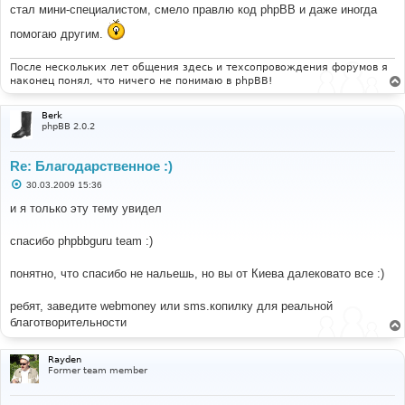
н
стал мини-специалистом, смело правлю код phpBB и даже иногда
и
е
помогаю другим.
После нескольких лет общения здесь и техсопровождения форумов я
наконец понял, что ничего не понимаю в phpBB!
Berk
phpBB 2.0.2
Re: Благодарственное :)
С
30.03.2009 15:36
о
о
и я только эту тему увидел
б
щ
е
спасибо phpbbguru team :)
н
и
е
понятно, что спасибо не нальешь, но вы от Киева далековато все :)
ребят, заведите webmoney или sms.копилку для реальной
благотворительности
Rayden
Former team member