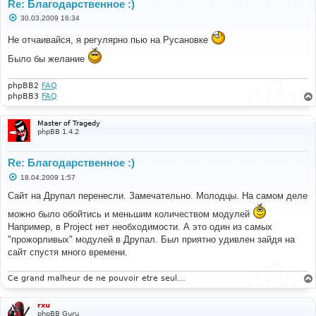
Re: Благодарственное :)
С
30.03.2009 16:34
о
о
Не отчаивайся, я регулярно пью на Русановке
б
щ
Было бы желание
е
н
и
е
phpBB2
FAQ
phpBB3
FAQ
Master of Tragedy
phpBB 1.4.2
Re: Благодарственное :)
С
18.04.2009 1:57
о
о
Сайт на Друпал перенесли. Замечательно. Молодцы. На самом деле
б
щ
можно было обойтись и меньшим количеством модулей
е
Например, в Project нет необходимости. А это один из самых
н
и
"прожорливых" модулей в Друпал. Был приятно удивлен зайдя на
е
сайт спустя много времени.
Ce grand malheur de ne pouvoir etre seul...
rxu
phpBB Guru