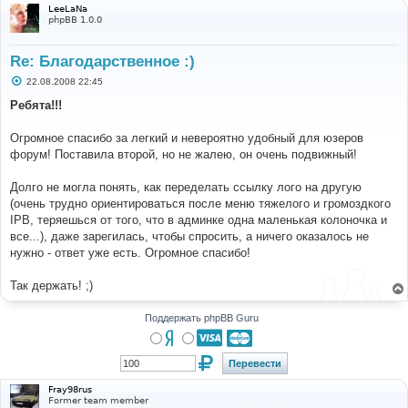
LeeLaNa
phpBB 1.0.0
Re: Благодарственное :)
С
22.08.2008 22:45
о
о
Ребята!!!
б
щ
е
Огромное спасибо за легкий и невероятно удобный для юзеров
н
форум! Поставила второй, но не жалею, он очень подвижный!
и
е
Долго не могла понять, как переделать ссылку лого на другую
(очень трудно ориентироваться после меню тяжелого и громоздкого
IPB, теряешься от того, что в админке одна маленькая колоночка и
все...), даже зарегилась, чтобы спросить, а ничего оказалось не
нужно - ответ уже есть. Огромное спасибо!
Так держать! ;)
Поддержать phpBB Guru
Fray98rus
Former team member