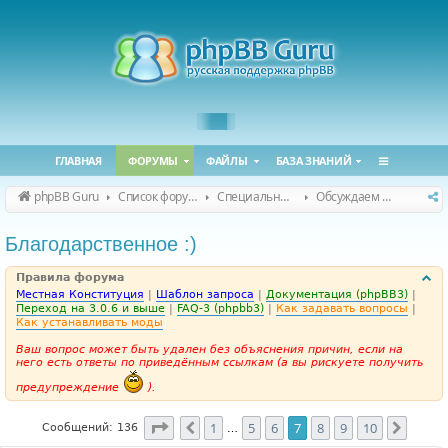
ГЛАВНАЯ
ФОРУМЫ
ФАЙЛЫ
БАЗА ЗНАНИЙ
phpBB Guru
Список форумов
Специальные форумы
Обсуждаем сайт и конференцию
Благодарственное :)
Правила форума
Местная Конституция
|
Шаблон запроса
|
Документация (phpBB3)
|
Переход на 3.0.6 и выше
|
FAQ-3 (phpbb3)
|
Как задавать вопросы
|
Как устанавливать моды
Ваш вопрос может быть удален без объяснения причин, если на
него есть ответы по приведённым ссылкам (а вы рискуете получить
предупреждение
).
Страница
7
из
10
1
5
6
7
8
9
10
Пред.
След.
Сообщений: 136
…