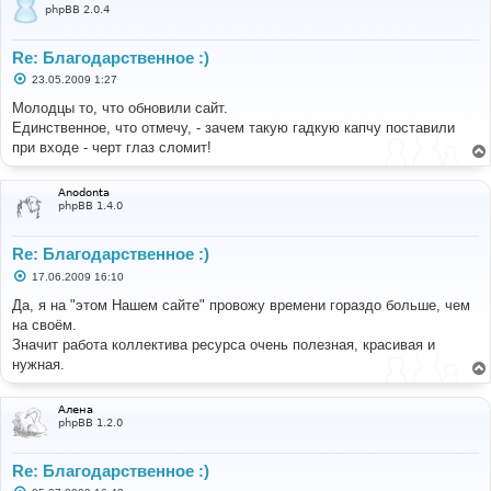
phpBB 2.0.4
Re: Благодарственное :)
С
23.05.2009 1:27
о
о
Молодцы то, что обновили сайт.
б
Единственное, что отмечу, - зачем такую гадкую капчу поставили
щ
е
при входе - черт глаз сломит!
н
и
е
Anodonta
phpBB 1.4.0
Re: Благодарственное :)
С
17.06.2009 16:10
о
о
Да, я на "этом Нашем сайте" провожу времени гораздо больше, чем
б
на своём.
щ
е
Значит работа коллектива ресурса очень полезная, красивая и
н
нужная.
и
е
Алена
phpBB 1.2.0
Re: Благодарственное :)
С