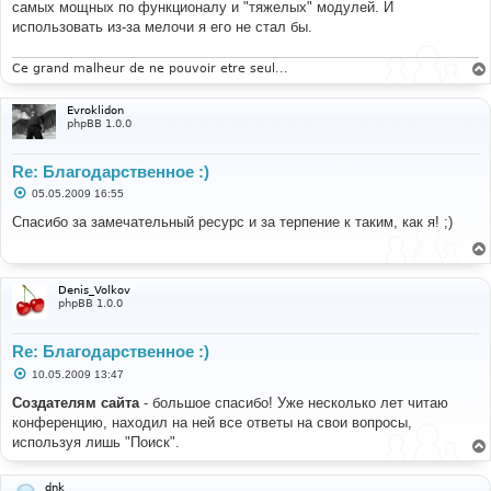
самых мощных по функционалу и "тяжелых" модулей. И
использовать из-за мелочи я его не стал бы.
Ce grand malheur de ne pouvoir etre seul...
Evroklidon
phpBB 1.0.0
Re: Благодарственное :)
С
05.05.2009 16:55
о
о
Спасибо за замечательный ресурс и за терпение к таким, как я! ;)
б
щ
е
н
и
Denis_Volkov
е
phpBB 1.0.0
Re: Благодарственное :)
С
10.05.2009 13:47
о
о
Создателям сайта
- большое спасибо! Уже несколько лет читаю
б
конференцию, находил на ней все ответы на свои вопросы,
щ
е
используя лишь "Поиск".
н
и
е
dnk