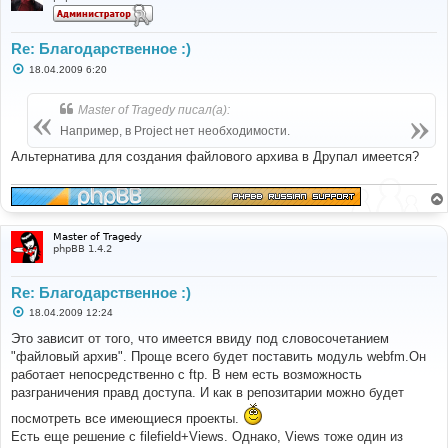
Re: Благодарственное :)
С
18.04.2009 6:20
о
о
б
Master of Tragedy писал(а):
щ
е
Например, в Project нет необходимости.
н
и
Альтернатива для создания файлового архива в Друпал имеется?
е
Master of Tragedy
phpBB 1.4.2
Re: Благодарственное :)
С
18.04.2009 12:24
о
о
Это зависит от того, что имеется ввиду под словосочетанием
б
"файловый архив". Проще всего будет поставить модуль webfm.Он
щ
е
работает непосредственно с ftp. В нем есть возможность
н
разграничения правд доступа. И как в репозитарии можно будет
и
е
посмотреть все имеющиеся проекты.
Есть еще решение с filefield+Views. Однако, Views тоже один из