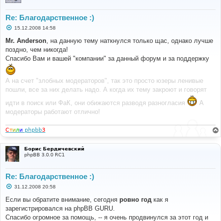
Re: Благодарственное :)
С
15.12.2008 14:58
о
о
Mr. Anderson
, на данную тему наткнулся только щас, однако лучше
б
поздно, чем никогда!
щ
е
Спасибо Вам и вашей "компании" за данный форум и за поддержку
н
и
е
А на счет "злобных модераторов", так это просто юзеры ленивые
пошли, все за них делать надо. А когда их тему закроют и говорят
идти в поиск или ФаК, они обижаются разводя разногласия
А
модераторы работают отлично!
С
т
и
л
и
phpbb
3
Борис Бердичевский
phpBB 3.0.0 RC1
Re: Благодарственное :)
С
31.12.2008 20:58
о
о
Если вы обратите внимание, сегодня
ровно год
как я
б
зарегистрировался на phpBB GURU.
щ
е
Спасибо огромное за помощь, -- я очень продвинулся за этот год и