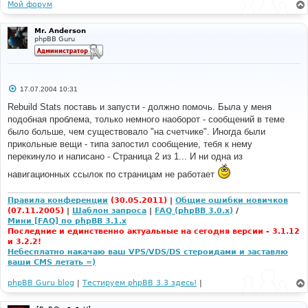
Мой форум
Mr. Anderson
phpBB Guru
С
17.07.2004 10:31
о
о
Rebuild Stats поставь и запусти - должно помочь. Была у меня
б
подобная проблема, только немного наоборот - сообщений в теме
щ
е
было больше, чем существовало "на счетчике". Иногда были
н
прикольные вещи - типа запостил сообщение, тебя к нему
и
е
перекинуло и написано - Страница 2 из 1... И ни одна из
навигационных ссылок по страницам не работает
Правила конференции
(30.05.2011)
|
Общие ошибки новичков
(07.11.2005)
|
Шаблон запроса
|
FAQ (phpBB 3.0.x)
/
Мини [FAQ] по phpBB 3.1.x
Последние и единственно актуальные на сегодня версии - 3.1.12
и 3.2.2!
Небесплатно накачаю ваш VPS/VDS/DS стероидами и заставлю
ваши CMS летать =)
phpBB Guru blog
|
Тестируем phpBB 3.3 здесь!
|