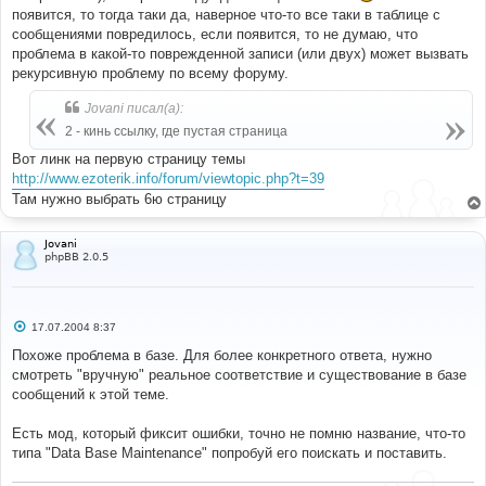
появится, то тогда таки да, наверное что-то все таки в таблице с
сообщениями повредилось, если появится, то не думаю, что
проблема в какой-то поврежденной записи (или двух) может вызвать
рекурсивную проблему по всему форуму.
Jovani писал(а):
2 - кинь ссылку, где пустая страница
Вот линк на первую страницу темы
http://www.ezoterik.info/forum/viewtopic.php?t=39
Там нужно выбрать 6ю страницу
Jovani
phpBB 2.0.5
С
17.07.2004 8:37
о
о
Похоже проблема в базе. Для более конкретного ответа, нужно
б
смотреть "вручную" реальное соответствие и существование в базе
щ
е
сообщений к этой теме.
н
и
е
Есть мод, который фиксит ошибки, точно не помню название, что-то
типа "Data Base Maintenance" попробуй его поискать и поставить.