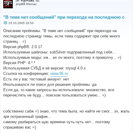
[R: R@m$e$ :U]
phpBB Maniac
"В теме нет сообщений" при переходе на последнюю с
С
23.10.2005 16:53
о
о
Описание проблемы: "В теме нет сообщений" при переходе на
б
последнюю страницу темы, если тема содержит при себе много
щ
е
страниц... =)
н
Версия phpBB: 2.0.17
и
е
Используемые шаблоны: subSilver подправленный под себя...
Используемые моды: хм... их оч много, поэтому я промолчу... =)
Версия PHP: 4.*.*
Используемая СУБД и её версия: mysql 4.0.x
Ссылка на конференцию:
www.95.ru
Есть ли у вас тестовый аккаунт: нет
Ипользовался ли поиск для решения проблемы: да
Если да, то какие запросы вы использовали: множество, все
перечислять не буду... поиском пользоваться умею... =)
собственно сабж =) знаю, что тема была, но найти не смог... эх, жаль
зря потраченный трафик...
самому разбираться щас времени чуть-чуть нет... поэтому
спрашиваю вас =)