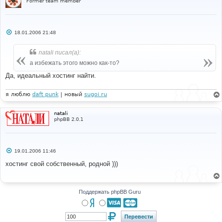
Former team member
С
18.01.2006 21:48
о
о
б
natali писал(а):
щ
е
а избежать этого можно как-то?
н
и
Да, идеальный хостинг найти.
е
я люблю
daft punk
| новый
sugoi.ru
natali
phpBB 2.0.1
С
19.01.2006 11:46
о
о
хостинг свой собственный, родной )))
б
щ
е
н
и
Поддержать phpBB Guru
е