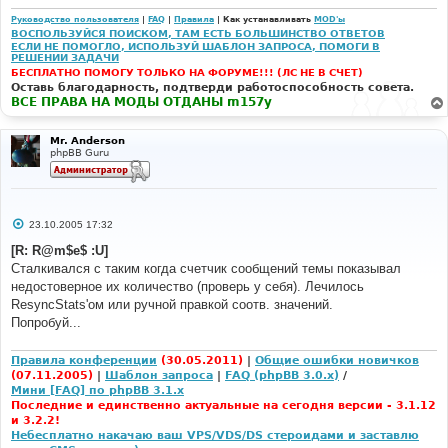
Руководство пользователя
|
FAQ
|
Правила
| Как устанавливать
MOD'ы
ВОСПОЛЬЗУЙСЯ ПОИСКОМ, ТАМ ЕСТЬ БОЛЬШИНСТВО ОТВЕТОВ
ЕСЛИ НЕ ПОМОГЛО, ИСПОЛЬЗУЙ ШАБЛОН ЗАПРОСА, ПОМОГИ В
РЕШЕНИИ ЗАДАЧИ
БЕСПЛАТНО ПОМОГУ ТОЛЬКО НА ФОРУМЕ!!! (ЛС НЕ В СЧЕТ)
Оставь благодарность, подтверди работоспособность совета.
ВСЕ ПРАВА НА МОДЫ ОТДАНЫ m157y
Mr. Anderson
phpBB Guru
С
23.10.2005 17:32
о
о
[R: R@m$e$ :U]
б
Сталкивался с таким когда счетчик сообщений темы показывал
щ
е
недостоверное их количество (проверь у себя). Лечилось
н
ResyncStats'ом или ручной правкой соотв. значений.
и
е
Попробуй...
Правила конференции
(30.05.2011)
|
Общие ошибки новичков
(07.11.2005)
|
Шаблон запроса
|
FAQ (phpBB 3.0.x)
/
Мини [FAQ] по phpBB 3.1.x
Последние и единственно актуальные на сегодня версии - 3.1.12
и 3.2.2!
Небесплатно накачаю ваш VPS/VDS/DS стероидами и заставлю