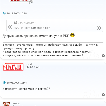
С
26.12.2005 10:28
о
о
б
Flat писал(а):
щ
е
470 kB, чего там такое то?
н
и
Добрую часть архива занимает мануал в PDF
е
Эксперт - это человек, который избегает мелких ошибок на пути к
грандиозному провалу.
Любая более-менее сложная задача имеет несколько простых,
изящных, лёгких для понимания неправильных решений
natali
phpBB 2.0.1
С
18.01.2006 18:44
о
о
а избежать этого можно как-то??
б
щ
е
н
и
VVVas
е