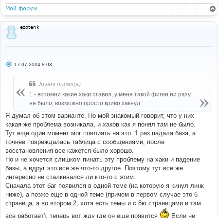
Мой форум
ezoterik
С
17.07.2004 8:03
о
о
б
Jovani писал(а):
щ
е
1 - вспомни какие хаки ставил, у меня такой фигни ни разу
н
не было, возможно просто криво хакнул.
и
е
Я думал об этом варианте. Но мой знакомый говорит, что у них
какая-же проблема возникала, и хаков как я понял там не было.
Тут еще один момент мог повлиять на это. 1 раз падала база, а
точнее повреждалась таблица с сообщениями, после
восстановления все кажется было хорошо.
Но и не хочется слишком пинать эту проблему на хаки и падение
базы, а вдруг это все же что-то другое. Поэтому тут все же
интересно не сталкивался ли кто-то с этим.
Сначала этот баг появился в одной теме (на которую я кинул линк
ниже), а позже еще в одной теме (причем в первом случае это 6
страница, а во втором 2, хотя есть темы и с 8ю страницами и там
все работает), теперь вот жду где он еще появится
Если не