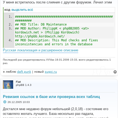
о
У меня встретилось после слияния с другим форумом. Лечил этим
б
щ
КОД:
ВЫДЕЛИТЬ ВСЁ
е
н
#####################################################
и
е
######### 
## MOD Title: DB Maintenance
## MOD Author: PhilippK < phpBB2005 <at> 
kordowich.net > (Philipp Kordowich) 
http://phpbb.kordowich.net/
## MOD Description: This Mod checks and fixes 
inconsistencies and errors in the database
Русская локализация и расширенное описание
Последний раз редактировалось
VVVas
19.01.2006 15:33, всего редактировалось 1
раз.
я люблю
daft punk
| новый
sugoi.ru
Flat
phpBB 1.4.3
Ревизия ссылок в базе или проверка всех таблиц
С
26.12.2005 10:03
о
о
Достался мне недавно форум небольшой (2,0,18) - состояние его
б
оставляло желать лучшего. База несколько раз падала,
щ
е