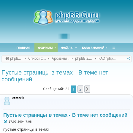
ГЛАВНАЯ
ФОРУМЫ
ФАЙЛЫ
БАЗА ЗНАНИЙ
phpBB Guru
Список форумов
Архивные форумы
phpBB 2.0.x (архив)
FAQ (phpBB 2.0.x)
Пустые страницы в темах - В теме нет
сообщений
1
2
След.
Сообщений: 24
ezoterik
Пустые страницы в темах - В теме нет сообщений
С
17.07.2004 7:08
о
о
пустые страницы в темах
б