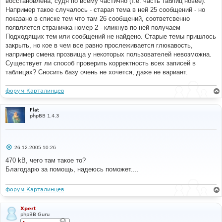
восстановлена, судя по всему частично (т.е. часть таблиц новее).
н
Например такое случалось - старая тема в ней 25 сообщений - но
и
е
показано в списке тем что там 26 сообщений, соответсвенно
появляется страничка номер 2 - кликнув по ней получаем
Подходящих тем или сообщений не найдено. Старые темы пришлось
закрыть, но кое в чем все равно прослеживается глюкавость,
например смена прозвища у некоторых пользователей невозможна.
Существует ли способ проверить корректность всех записей в
таблицах? Сносить базу очень не хочется, даже не вариант.
форум Карталинцев
Flat
phpBB 1.4.3
С
26.12.2005 10:26
о
о
470 kB, чего там такое то?
б
Благодарю за помощь, надеюсь поможет....
щ
е
н
и
форум Карталинцев
е
Xpert
phpBB Guru