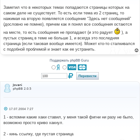
щ
е
Заметил что в некоторых темах попадаются страницы которых на
н
самом деле не существует. То есть если тема из 2 страниц, то
и
е
нажимая на вторую появляется сообщение “Здесь нет сообщений”
(дословно не помню), причем как я понял все сообщения остаются
на месте, то есть сообщения не пропадают (и это радует
), а
пустых страниц в теме не больше 1, и всегда это последняя
страница (если таковая вообще имеется). Может кто-то сталкивался
с подобной проблемой и знает как ее устранить.
Поддержать phpBB Guru
Jovani
phpBB 2.0.5
С
17.07.2004 7:27
о
о
1 - вспомни какие хаки ставил, у меня такой фигни ни разу не было,
б
возможно просто криво хакнул.
щ
е
н
2 - кинь ссылку, где пустая страница
и
е