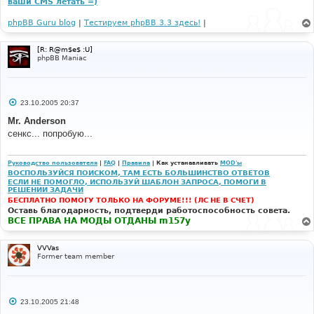
ваши CMS летать =)
phpBB Guru blog
|
Тестируем phpBB 3.3 здесь!
|
[R: R@m$e$ :U]
phpBB Maniac
С
23.10.2005 20:37
о
о
Mr. Anderson
б
сенкс... попробую...
щ
е
н
и
Руководство пользователя
|
FAQ
|
Правила
| Как устанавливать
MOD'ы
е
ВОСПОЛЬЗУЙСЯ ПОИСКОМ, ТАМ ЕСТЬ БОЛЬШИНСТВО ОТВЕТОВ
ЕСЛИ НЕ ПОМОГЛО, ИСПОЛЬЗУЙ ШАБЛОН ЗАПРОСА, ПОМОГИ В
РЕШЕНИИ ЗАДАЧИ
БЕСПЛАТНО ПОМОГУ ТОЛЬКО НА ФОРУМЕ!!! (ЛС НЕ В СЧЕТ)
Оставь благодарность, подтверди работоспособность совета.
ВСЕ ПРАВА НА МОДЫ ОТДАНЫ m157y
VVVas
Former team member
С
23.10.2005 21:48
о