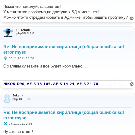
о
о
Помогите пожалуйста советом!
б
У меня та же проблема,но доступа к БД у меня нет!
щ
е
Можно что-то отредактировать в Админке,чтобы решить проблему?
н
и
е
Пчелкин
phpBB 3.3.0
Re: Не воспринимается кириллица (общая ошибка sql
error mysq
С
06.11.2011 16:54
о
о
С халявы слезайте и все будет нормально...
б
щ
е
н
и
NIKON-D90, AF-S 18-105, AF-S 14-24, AF-S 24-70
е
Sokalik
phpBB 1.0.0
Re: Не воспринимается кириллица (общая ошибка sql
error mysq
С
07.11.2011 2:35
о
о
Ну это не ответ!
б