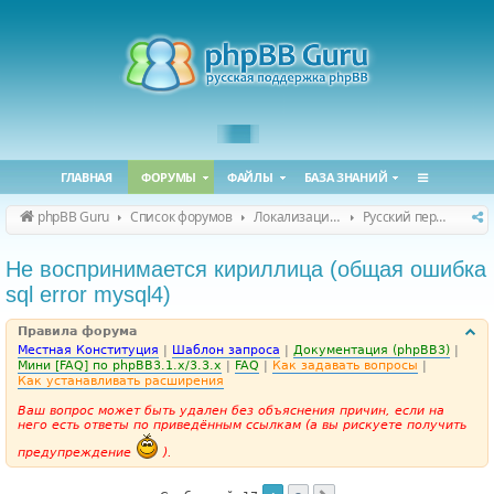
ГЛАВНАЯ
ФОРУМЫ
ФАЙЛЫ
БАЗА ЗНАНИЙ
phpBB Guru
Список форумов
Локализация phpBB
Русский перевод phpBB
Не воспринимается кириллица (общая ошибка
sql error mysql4)
Правила форума
Местная Конституция
|
Шаблон запроса
|
Документация (phpBB3)
|
Мини [FAQ] по phpBB3.1.x/3.3.x
|
FAQ
|
Как задавать вопросы
|
Как устанавливать расширения
Ваш вопрос может быть удален без объяснения причин, если на
него есть ответы по приведённым ссылкам (а вы рискуете получить
предупреждение
).