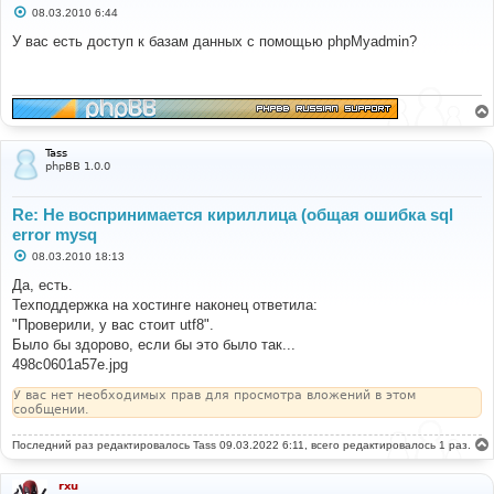
С
08.03.2010 6:44
о
о
У вас есть доступ к базам данных с помощью phpMyadmin?
б
щ
е
н
и
е
Tass
phpBB 1.0.0
Re: Не воспринимается кириллица (общая ошибка sql
error mysq
С
08.03.2010 18:13
о
о
Да, есть.
б
Техподдержка на хостинге наконец ответила:
щ
е
"Проверили, у вас стоит utf8".
н
Было бы здорово, если бы это было так...
и
е
498c0601a57e.jpg
У вас нет необходимых прав для просмотра вложений в этом
сообщении.
Последний раз редактировалось
Tass
09.03.2022 6:11, всего редактировалось 1 раз.
rxu