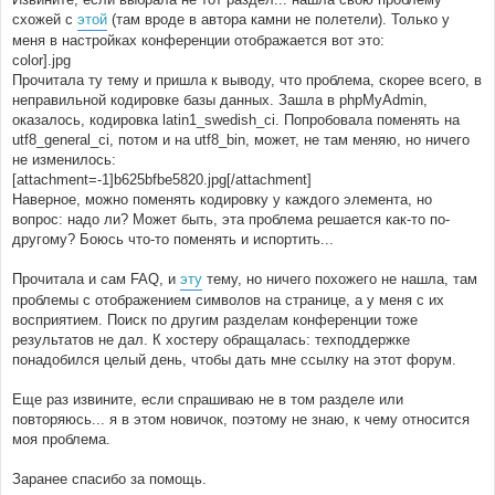
схожей с
этой
(там вроде в автора камни не полетели). Только у
меня в настройках конференции отображается вот это:
color].jpg
Прочитала ту тему и пришла к выводу, что проблема, скорее всего, в
неправильной кодировке базы данных. Зашла в phpMyAdmin,
оказалось, кодировка latin1_swedish_ci. Попробовала поменять на
utf8_general_ci, потом и на utf8_bin, может, не там меняю, но ничего
не изменилось:
[attachment=-1]b625bfbe5820.jpg[/attachment]
Наверное, можно поменять кодировку у каждого элемента, но
вопрос: надо ли? Может быть, эта проблема решается как-то по-
другому? Боюсь что-то поменять и испортить...
Прочитала и сам FAQ, и
эту
тему, но ничего похожего не нашла, там
проблемы с отображением символов на странице, а у меня с их
восприятием. Поиск по другим разделам конференции тоже
результатов не дал. К хостеру обращалась: техподдержке
понадобился целый день, чтобы дать мне ссылку на этот форум.
Еще раз извините, если спрашиваю не в том разделе или
повторяюсь... я в этом новичок, поэтому не знаю, к чему относится
моя проблема.
Заранее спасибо за помощь.