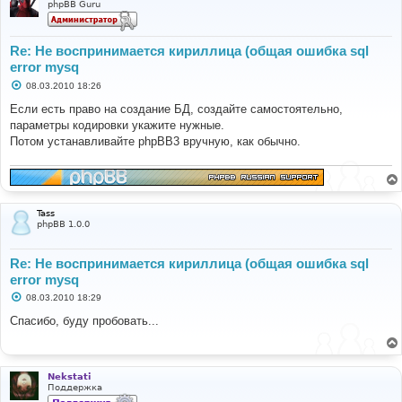
phpBB Guru
Re: Не воспринимается кириллица (общая ошибка sql
error mysq
С
08.03.2010 18:26
о
о
Если есть право на создание БД, создайте самостоятельно,
б
параметры кодировки укажите нужные.
щ
е
Потом устанавливайте phpBB3 вручную, как обычно.
н
и
е
Tass
phpBB 1.0.0
Re: Не воспринимается кириллица (общая ошибка sql
error mysq
С
08.03.2010 18:29
о
о
Спасибо, буду пробовать...
б
щ
е
н
и
Nekstati
е
Поддержка