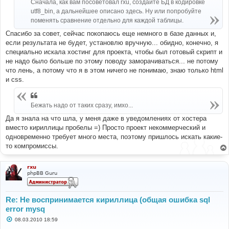
Сначала, как вам посоветовал rxu, создайте БД в кодировке
и
utf8_bin, а дальнейшее описано здесь. Ну или попробуйте
е
поменять сравнение отдельно для каждой таблицы.
Спасибо за совет, сейчас покопаюсь еще немного в базе данных и,
если результата не будет, установлю вручную... обидно, конечно, я
специально искала хостинг для проекта, чтобы был готовый скрипт и
не надо было больше по этому поводу заморачиваться... не потому
что лень, а потому что я в этом ничего не понимаю, знаю только html
и css.
Бежать надо от таких сразу, имхо...
Да я знала на что шла, у меня даже в уведомлениях от хостера
вместо кириллицы пробелы =) Просто проект некоммерческий и
одновременно требует много места, поэтому пришлось искать какие-
то компромиссы.
rxu
phpBB Guru
Re: Не воспринимается кириллица (общая ошибка sql
error mysq
С
08.03.2010 18:59
о