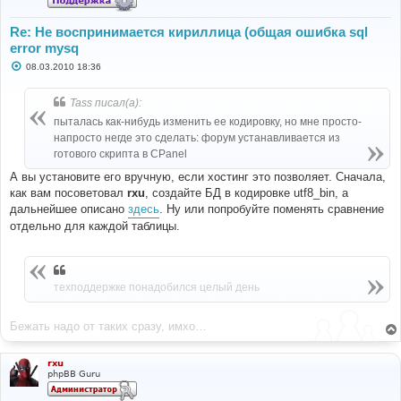
Re: Не воспринимается кириллица (общая ошибка sql
error mysq
С
08.03.2010 18:36
о
о
б
Tass писал(а):
щ
е
пыталась как-нибудь изменить ее кодировку, но мне просто-
н
напросто негде это сделать: форум устанавливается из
и
е
готового скрипта в CPanel
А вы установите его вручную, если хостинг это позволяет. Сначала,
как вам посоветовал
rxu
, создайте БД в кодировке utf8_bin, а
дальнейшее описано
здесь
. Ну или попробуйте поменять сравнение
отдельно для каждой таблицы.
техподдержке понадобился целый день
Бежать надо от таких сразу, имхо…
rxu
phpBB Guru