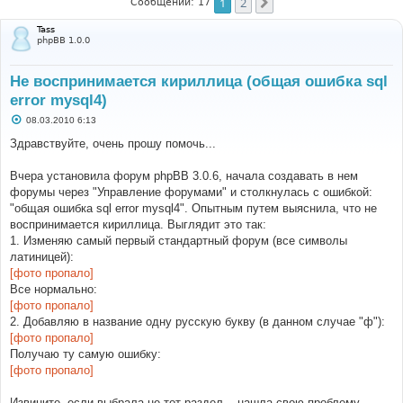
1
2
След.
Сообщений: 17
Tass
phpBB 1.0.0
Не воспринимается кириллица (общая ошибка sql
error mysql4)
С
08.03.2010 6:13
о
о
Здравствуйте, очень прошу помочь...
б
щ
е
Вчера установила форум phpBB 3.0.6, начала создавать в нем
н
форумы через "Управление форумами" и столкнулась с ошибкой:
и
е
"общая ошибка sql error mysql4". Опытным путем выяснила, что не
воспринимается кириллица. Выглядит это так:
1. Изменяю самый первый стандартный форум (все символы
латиницей):
[фото пропало]
Все нормально:
[фото пропало]
2. Добавляю в название одну русскую букву (в данном случае "ф"):
[фото пропало]
Получаю ту самую ошибку:
[фото пропало]
Извините, если выбрала не тот раздел... нашла свою проблему