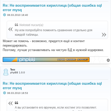
Re: Не воспринимается кириллица (общая ошибка sql
error mysq
С
08.03.2010 18:40
о
о
б
Nekstati писал(а):
щ
е
Ну или попробуйте поменять сравнение отдельно для
н
каждой таблицы.
и
е
Может не помочь - возможно, придется ещё и контент
перекодировать.
Поэтому, лучше устанавливать на чистую БД в нужной кодировке.
Tass
phpBB 1.0.0
Re: Не воспринимается кириллица (общая ошибка sql
error mysq
С
08.03.2010 18:53
о
о
б
щ
А вы установите его вручную, если хостинг это позволяет.
е
н