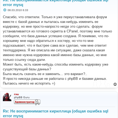
error mysq
С
08.03.2010 6:33
о
о
Спасибо, что ответили. Только я уже переустанавливала форум
б
вместе с базой данных и пыталась как-нибудь изменить ее
щ
е
кодировку, но мне просто-напросто негде это сделать: форум
н
устанавливается из готового скрипта в CPanel, поэтому мне только
и
е
сообщили, что база данных успешно создана. Я понимаю, что по-
хорошему мне надо обратиться к хостеру, но что-то мне
подсказывает, что я быстрее сама все сделаю, чем мне ответит
техподдержка. Я же описала им ситуацию, даже сказала какая
именно мне нужна кодировка какой именно базы данных, но мне
только ссылку сюда дали.
Может быть, есть какие-нибудь способы изменить кодировку уже
существующей базы данных?
Была мысль скачать ее и заменить... это вариант?..
Я просто никогда раньше не работала с phpBB и базами данных.
Пытаюсь ничего не испортить =)
rxu
phpBB Guru
Re: Не воспринимается кириллица (общая ошибка sql
error mysq