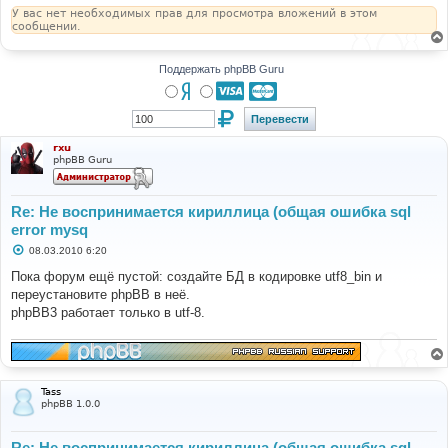
У вас нет необходимых прав для просмотра вложений в этом
сообщении.
Поддержать phpBB Guru
rxu
phpBB Guru
Re: Не воспринимается кириллица (общая ошибка sql
error mysq
С
08.03.2010 6:20
о
о
Пока форум ещё пустой: создайте БД в кодировке utf8_bin и
б
переустановите phpBB в неё.
щ
е
phpBB3 работает только в utf-8.
н
и
е
Tass
phpBB 1.0.0
Re: Не воспринимается кириллица (общая ошибка sql