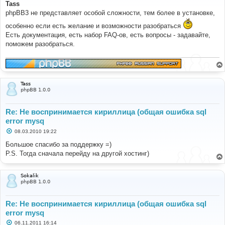
о
Tass
б
phpBB3 не представляет особой сложности, тем более в установке,
щ
е
особенно если есть желание и возможности разобраться
н
и
Есть документация, есть набор FAQ-ов, есть вопросы - задавайте,
е
поможем разобраться.
Tass
phpBB 1.0.0
Re: Не воспринимается кириллица (общая ошибка sql
error mysq
С
08.03.2010 19:22
о
о
Большое спасибо за поддержку =)
б
P.S. Тогда сначала перейду на другой хостинг)
щ
е
н
и
Sokalik
е
phpBB 1.0.0
Re: Не воспринимается кириллица (общая ошибка sql
error mysq
С
06.11.2011 16:14