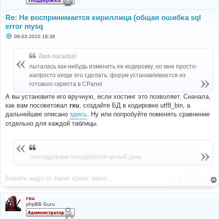
Re: Не воспринимается кириллица (общая ошибка sql
error mysq
С
08.03.2010 18:36
о
о
б
Tass писал(а):
щ
е
пыталась как-нибудь изменить ее кодировку, но мне просто-
н
напросто негде это сделать: форум устанавливается из
и
е
готового скрипта в CPanel
А вы установите его вручную, если хостинг это позволяет. Сначала,
как вам посоветовал
rxu
, создайте БД в кодировке utf8_bin, а
дальнейшее описано
здесь
. Ну или попробуйте поменять сравнение
отдельно для каждой таблицы.
техподдержке понадобился целый день
Бежать надо от таких сразу, имхо…
rxu
phpBB Guru