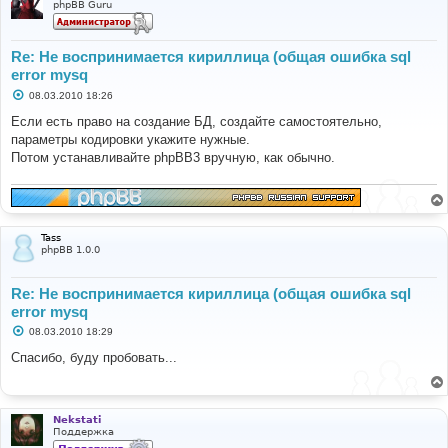
phpBB Guru
Re: Не воспринимается кириллица (общая ошибка sql
error mysq
С
08.03.2010 18:26
о
о
Если есть право на создание БД, создайте самостоятельно,
б
параметры кодировки укажите нужные.
щ
е
Потом устанавливайте phpBB3 вручную, как обычно.
н
и
е
Tass
phpBB 1.0.0
Re: Не воспринимается кириллица (общая ошибка sql
error mysq
С
08.03.2010 18:29
о
о
Спасибо, буду пробовать...
б
щ
е
н
и
Nekstati
е
Поддержка