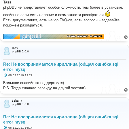
о
Tass
б
phpBB3 не представляет особой сложности, тем более в установке,
щ
е
особенно если есть желание и возможности разобраться
н
и
Есть документация, есть набор FAQ-ов, есть вопросы - задавайте,
е
поможем разобраться.
Tass
phpBB 1.0.0
Re: Не воспринимается кириллица (общая ошибка sql
error mysq
С
08.03.2010 19:22
о
о
Большое спасибо за поддержку =)
б
P.S. Тогда сначала перейду на другой хостинг)
щ
е
н
и
Sokalik
е
phpBB 1.0.0
Re: Не воспринимается кириллица (общая ошибка sql
error mysq
С
06.11.2011 16:14