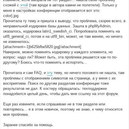
схожей с
этой
(там вроде в автора камни не полетели). Только у
меня в настройках конференции отображается вот это:
color].jpg
Прочитала ту тему и пришла к выводу, что проблема, скорее всего, в
неправильной кодировке базы данных. Зашла в phpMyAdmin,
оказалось, кодировка latin1_swedish_ci. Попробовала поменять на
utf8_general_ci, потом и на utf8_bin, может, не там меняю, но ничего
не изменилось:
[attachment=-1]b625bfbe5820.jpg[/attachment]
Наверное, можно поменять кодировку у каждого элемента, но
вопрос: надо ли? Может быть, эта проблема решается как-то по-
другому? Боюсь что-то поменять и испортить...
Прочитала и сам FAQ, и
эту
тему, но ничего похожего не нашла, там
проблемы с отображением символов на странице, а у меня с их
восприятием. Поиск по другим разделам конференции тоже
результатов не дал. К хостеру обращалась: техподдержке
понадобился целый день, чтобы дать мне ссылку на этот форум.
Еще раз извините, если спрашиваю не в том разделе или
повторяюсь... я в этом новичок, поэтому не знаю, к чему относится
моя проблема.
Заранее спасибо за помощь.