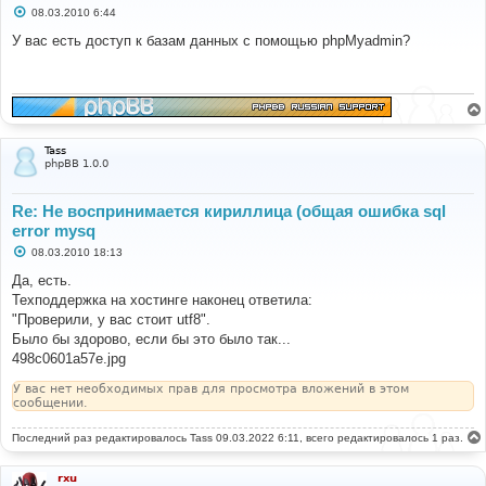
С
08.03.2010 6:44
о
о
У вас есть доступ к базам данных с помощью phpMyadmin?
б
щ
е
н
и
е
Tass
phpBB 1.0.0
Re: Не воспринимается кириллица (общая ошибка sql
error mysq
С
08.03.2010 18:13
о
о
Да, есть.
б
Техподдержка на хостинге наконец ответила:
щ
е
"Проверили, у вас стоит utf8".
н
Было бы здорово, если бы это было так...
и
е
498c0601a57e.jpg
У вас нет необходимых прав для просмотра вложений в этом
сообщении.
Последний раз редактировалось
Tass
09.03.2022 6:11, всего редактировалось 1 раз.
rxu