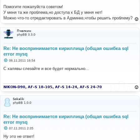
о
о
Помогите пожалуйста советом!
б
У меня та же проблема,но доступа к БД у меня нет!
щ
е
Можно что-то отредактировать в Админке,чтобы решить проблему?
н
и
е
Пчелкин
phpBB 3.3.0
Re: Не воспринимается кириллица (общая ошибка sql
error mysq
С
06.11.2011 16:54
о
о
С халявы слезайте и все будет нормально...
б
щ
е
н
и
NIKON-D90, AF-S 18-105, AF-S 14-24, AF-S 24-70
е
Sokalik
phpBB 1.0.0
Re: Не воспринимается кириллица (общая ошибка sql
error mysq
С
07.11.2011 2:35
о
о
Ну это не ответ!
б