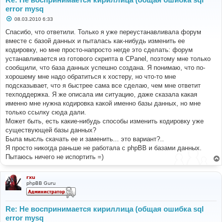
error mysq
С
08.03.2010 6:33
о
о
Спасибо, что ответили. Только я уже переустанавливала форум
б
вместе с базой данных и пыталась как-нибудь изменить ее
щ
е
кодировку, но мне просто-напросто негде это сделать: форум
н
устанавливается из готового скрипта в CPanel, поэтому мне только
и
е
сообщили, что база данных успешно создана. Я понимаю, что по-
хорошему мне надо обратиться к хостеру, но что-то мне
подсказывает, что я быстрее сама все сделаю, чем мне ответит
техподдержка. Я же описала им ситуацию, даже сказала какая
именно мне нужна кодировка какой именно базы данных, но мне
только ссылку сюда дали.
Может быть, есть какие-нибудь способы изменить кодировку уже
существующей базы данных?
Была мысль скачать ее и заменить... это вариант?..
Я просто никогда раньше не работала с phpBB и базами данных.
Пытаюсь ничего не испортить =)
rxu
phpBB Guru
Re: Не воспринимается кириллица (общая ошибка sql
error mysq