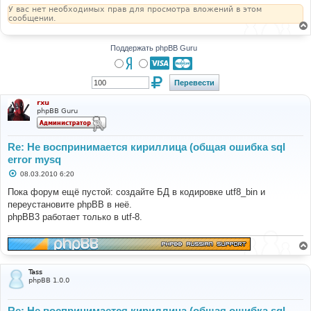
У вас нет необходимых прав для просмотра вложений в этом
сообщении.
Поддержать phpBB Guru
rxu
phpBB Guru
Re: Не воспринимается кириллица (общая ошибка sql
error mysq
С
08.03.2010 6:20
о
о
Пока форум ещё пустой: создайте БД в кодировке utf8_bin и
б
переустановите phpBB в неё.
щ
е
phpBB3 работает только в utf-8.
н
и
е
Tass
phpBB 1.0.0
Re: Не воспринимается кириллица (общая ошибка sql