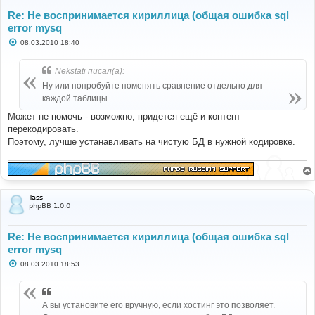
Re: Не воспринимается кириллица (общая ошибка sql
error mysq
С
08.03.2010 18:40
о
о
б
Nekstati писал(а):
щ
е
Ну или попробуйте поменять сравнение отдельно для
н
каждой таблицы.
и
е
Может не помочь - возможно, придется ещё и контент
перекодировать.
Поэтому, лучше устанавливать на чистую БД в нужной кодировке.
Tass
phpBB 1.0.0
Re: Не воспринимается кириллица (общая ошибка sql
error mysq
С
08.03.2010 18:53
о
о
б
щ
А вы установите его вручную, если хостинг это позволяет.
е
н