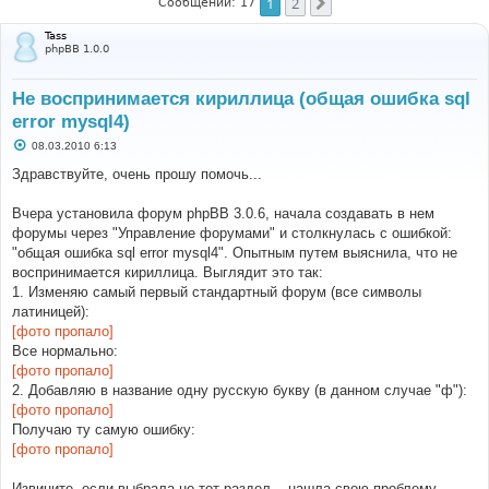
1
2
След.
Сообщений: 17
Tass
phpBB 1.0.0
Не воспринимается кириллица (общая ошибка sql
error mysql4)
С
08.03.2010 6:13
о
о
Здравствуйте, очень прошу помочь...
б
щ
е
Вчера установила форум phpBB 3.0.6, начала создавать в нем
н
форумы через "Управление форумами" и столкнулась с ошибкой:
и
е
"общая ошибка sql error mysql4". Опытным путем выяснила, что не
воспринимается кириллица. Выглядит это так:
1. Изменяю самый первый стандартный форум (все символы
латиницей):
[фото пропало]
Все нормально:
[фото пропало]
2. Добавляю в название одну русскую букву (в данном случае "ф"):
[фото пропало]
Получаю ту самую ошибку:
[фото пропало]
Извините, если выбрала не тот раздел... нашла свою проблему