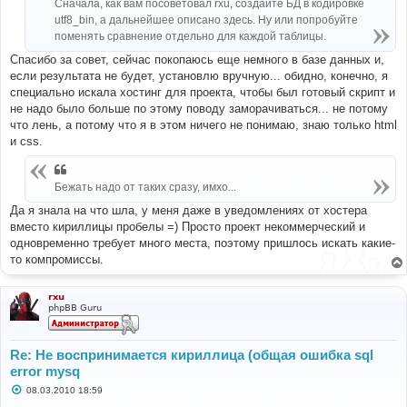
Сначала, как вам посоветовал rxu, создайте БД в кодировке
и
utf8_bin, а дальнейшее описано здесь. Ну или попробуйте
е
поменять сравнение отдельно для каждой таблицы.
Спасибо за совет, сейчас покопаюсь еще немного в базе данных и,
если результата не будет, установлю вручную... обидно, конечно, я
специально искала хостинг для проекта, чтобы был готовый скрипт и
не надо было больше по этому поводу заморачиваться... не потому
что лень, а потому что я в этом ничего не понимаю, знаю только html
и css.
Бежать надо от таких сразу, имхо...
Да я знала на что шла, у меня даже в уведомлениях от хостера
вместо кириллицы пробелы =) Просто проект некоммерческий и
одновременно требует много места, поэтому пришлось искать какие-
то компромиссы.
rxu
phpBB Guru
Re: Не воспринимается кириллица (общая ошибка sql
error mysq
С
08.03.2010 18:59
о