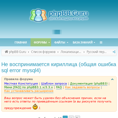
ГЛАВНАЯ
ФОРУМЫ
ФАЙЛЫ
БАЗА ЗНАНИЙ
phpBB Guru
Список форумов
Локализация phpBB
Русский перевод phpBB
Не воспринимается кириллица (общая ошибка
sql error mysql4)
Правила форума
Местная Конституция
|
Шаблон запроса
|
Документация (phpBB3)
|
Мини [FAQ] по phpBB3.1.x/3.3.x
|
FAQ
|
Как задавать вопросы
|
Как устанавливать расширения
Ваш вопрос может быть удален без объяснения причин, если на
него есть ответы по приведённым ссылкам (а вы рискуете получить
предупреждение
).