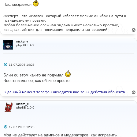
Наслаждаемся
Эксперт - это человек, который избегает мелких ошибок на пути к
грандиозному провалу.
Любая более-менее сложная задача имеет несколько простых,
изящных, лёгких для понимания неправильных решений
nickerrr
phpBB 1.4.2
С
11.07.2005 14:26
о
о
Блин об этом как-то не подумал
б
щ
Все гениальное, как обычно просто!
е
н
и
В данный момент телефон находится вне зоны действия абонента...
е
artem_e
phpBB 1.0.0
С
12.07.2005 12:28
о
о
Мод не действует на админов и модераторов, как исправить