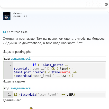
б
щ
е
н
и
nickerrr
е
phpBB 1.4.2
С
12.07.2005 13:40
о
о
Смотри на пост выше. Там написано, как сделать чтобы на Модеров
б
и Админо не действовало, а тебе надо наоборот. Вот:
щ
е
н
Ищем в posting.php
и
е
КОД:
ВЫДЕЛИТЬ ВСЁ
if
(
(
$last_poster
==
$userdata
[
'user_id'
])
&&
((
time
()
-
$last_post_created
)
<
$time
2merge
)
&&
(
$userdata
[
'user_level'
]
==
 USER
)
)
Ищем в строке
КОД:
ВЫДЕЛИТЬ ВСЁ
&&
(
$userdata
[
'user_level'
]
==
 USER
)
Удаляем его...