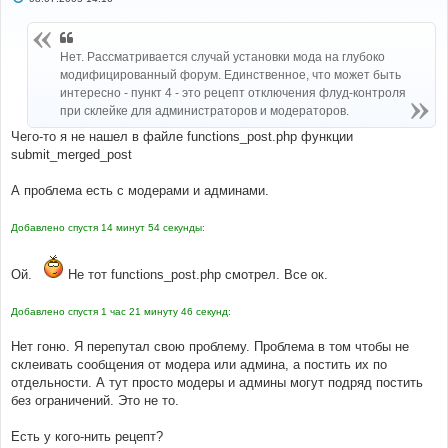
о
о
б
щ
Нет. Рассматривается случай установки мода на глубоко
е
н
модифицированный форум. Единственное, что может быть
и
интересно - пункт 4 - это рецепт отключения флуд-контроля
е
при склейке для администраторов и модераторов.
Чего-то я не нашел в файле functions_post.php функции
submit_merged_post
А проблема есть с модерами и админами.
Добавлено спустя 14 минут 54 секунды:
Ой.
Не тот functions_post.php смотрел. Все ок.
Добавлено спустя 1 час 21 минуту 46 секунд:
Нет гоню. Я перепутал свою проблему. Проблема в том чтобы не
склеивать сообщения от модера или админа, а постить их по
отдельности. А тут просто модеры и админы могут подряд постить
без ограничений. Это не то.
Есть у кого-нить рецепт?