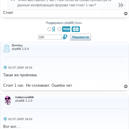
Точно выставлен 1 час? При попытке снова просмотреть
н
данные конфигурации форума там стоит 1 час?
и
е
Стоит
Поддержать phpBB Guru
Dimitry
phpBB 1.0.0
С
02.07.2005 18:31
о
о
Такая же проблема.
б
щ
е
Стоит 1 час. Не склеивает. Ошибок нет.
н
и
е
Indemion666
phpBB 1.2.0
С
02.07.2005 19:02
о
о
Вот вот....
б