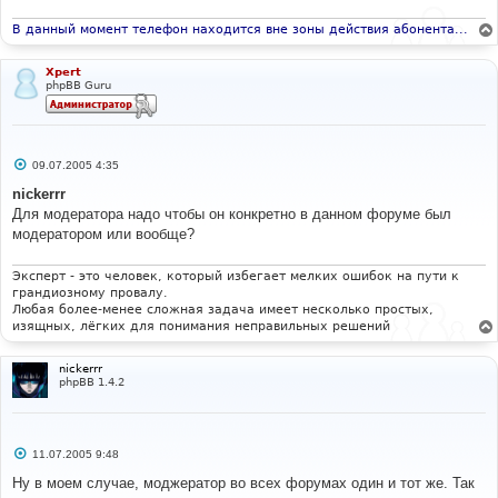
В данный момент телефон находится вне зоны действия абонента...
Xpert
phpBB Guru
С
09.07.2005 4:35
о
о
nickerrr
б
Для модератора надо чтобы он конкретно в данном форуме был
щ
е
модератором или вообще?
н
и
е
Эксперт - это человек, который избегает мелких ошибок на пути к
грандиозному провалу.
Любая более-менее сложная задача имеет несколько простых,
изящных, лёгких для понимания неправильных решений
nickerrr
phpBB 1.4.2
С
11.07.2005 9:48
о
о
Ну в моем случае, моджератор во всех форумах один и тот же. Так
б