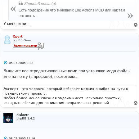
б
ShpurloS писал(а):
щ
е
Есть подозрение что виновник: Log Actions MOD или как там
н
его звать...
и
е
У меня стоит...
Xpert
phpBB Guru
С
05.07.2005 9:22
о
о
Вышлите все отредактированные вами при установке мода файлы
б
мне на почту (в профиле), посмотрим...
щ
е
н
и
Эксперт - это человек, который избегает мелких ошибок на пути к
е
грандиозному провалу.
Любая более-менее сложная задача имеет несколько простых,
изящных, лёгких для понимания неправильных решений
nickerrr
phpBB 1.4.2
С
08.07.2005 14:16