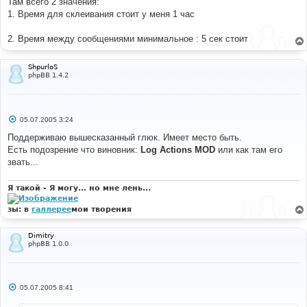
Там всего 2 значения:
1. Время для склеивания стоит у меня 1 час
2. Время между сообщениями минимальное : 5 сек стоит
ShpurloS
phpBB 1.4.2
С
05.07.2005 3:24
о
о
Поддерживаю вышесказанный глюк. Имеет место быть.
б
Есть подозрение что виновник:
Log Actions MOD
или как там его
щ
е
звать...
н
и
е
Я такой - Я могу... но мне лень...
зы: в
галлерее
мои творения
Dimitry
phpBB 1.0.0
С
05.07.2005 8:41
о
о