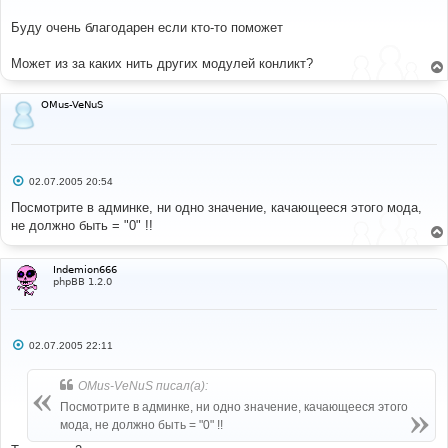
щ
е
Буду очень благодарен если кто-то поможет
н
и
е
Может из за каких нить других модулей конликт?
OMus-VeNuS
С
02.07.2005 20:54
о
о
Посмотрите в админке, ни одно значение, качающееся этого мода,
б
не должно быть = "0" !!
щ
е
н
и
Indemion666
е
phpBB 1.2.0
С
02.07.2005 22:11
о
о
б
OMus-VeNuS писал(а):
щ
е
Посмотрите в админке, ни одно значение, качающееся этого
н
мода, не должно быть = "0" !!
и
е