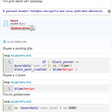
что для меня нет разницы.
щ
е
н
и
В данный момент телефон находится вне зоны действия абонента...
е
Xpert
phpBB Guru
С
11.07.2005 9:54
о
о
Ищем в posting.php
б
щ
КОД:
ВЫДЕЛИТЬ ВСЁ
е
н
if
(
(
$last_poster
==
и
е
$userdata
[
'user_id'
])
&&
((
time
()
-
$last_post_created
)
<
$time
2merge
)
)
Ищем в строке
КОД:
ВЫДЕЛИТЬ ВСЁ
$time
2merge
)
После добавляем
КОД:
ВЫДЕЛИТЬ ВСЁ
&&
(
$userdata
[
'user_level'
]
==
 USER
)